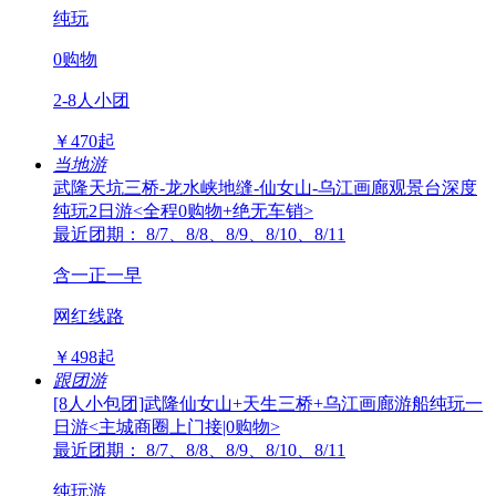
纯玩
0购物
2-8人小团
￥
470
起
当地游
武隆天坑三桥-龙水峡地缝-仙女山-乌江画廊观景台深度
纯玩2日游<全程0购物+绝无车销>
最近团期： 8/7、8/8、8/9、8/10、8/11
含一正一早
网红线路
￥
498
起
跟团游
[8人小包团]武隆仙女山+天生三桥+乌江画廊游船纯玩一
日游<主城商圈上门接|0购物>
最近团期： 8/7、8/8、8/9、8/10、8/11
纯玩游