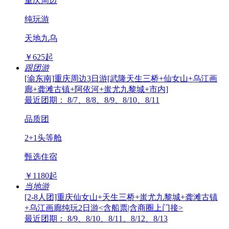
重庆周边
纯玩游
天地九乌
￥
625
起
跟团游
[渝东南]重庆周边3日游[武隆天生三桥+仙女山+乌江画
廊+龚滩古镇+阿依河+蚩尤九黎城+市内]
最近团期： 8/7、8/8、8/9、8/10、8/11
品质团
2+1头等舱
甄选住宿
￥
1180
起
当地游
[2-8人团]重庆仙女山+天生三桥+蚩尤九黎城+龚滩古镇
+乌江画廊纯玩2日游<含船票|含商圈上门接>
最近团期： 8/9、8/10、8/11、8/12、8/13