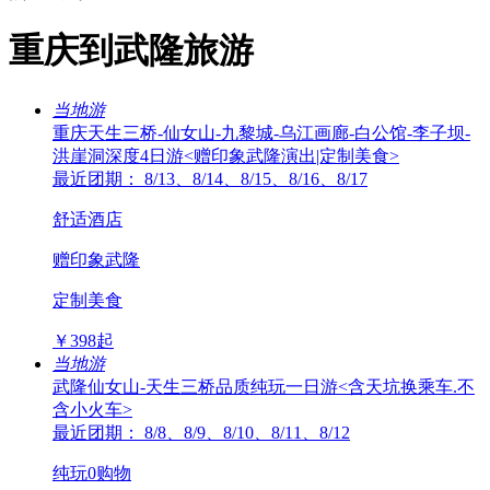
重庆到武隆旅游
当地游
重庆天生三桥-仙女山-九黎城-乌江画廊-白公馆-李子坝-
洪崖洞深度4日游<赠印象武隆演出|定制美食>
最近团期： 8/13、8/14、8/15、8/16、8/17
舒适酒店
赠印象武隆
定制美食
￥
398
起
当地游
武隆仙女山-天生三桥品质纯玩一日游<含天坑换乘车.不
含小火车>
最近团期： 8/8、8/9、8/10、8/11、8/12
纯玩0购物