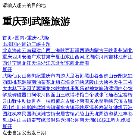
请输入想去的目的地
重庆到武隆旅游
首页
>
国内
>
重庆
>
武隆
出境
国内
周边
三峡
主题
北京
海南
云南
福建
广西
上海
陕西
新疆
西藏
内蒙古
三峡
贵州
湖北
重庆
四川
安徽
广东
甘肃
宁夏
山东
山西
河北
湖南
河南
吉林
江苏
江
西
辽宁
黑龙江
天津
浙江
东北
华东
西北
青海
展开
武隆
仙女山
奥陶纪
重庆市内游
大足石刻
黑山谷
金佛山
云阳龙缸
酉阳桃花源
潼南油菜花
龙鳞石海
金刀峡
武陵山大峡谷
天生三桥
大木林下花园
芙蓉洞
龙水峡地缝
乐和乐都
神龙峡
渣滓洞
白公馆
解放碑
磁器口
阿依河
四面山
三峡博物馆
白帝城
张飞庙
石宝寨
缙
云山
野生动物世界
一棵树
偏岩古镇
小南海
黄水
瞿塘峡
东溪古镇
巫山红叶
佛影峡
龚滩古镇
濯水古镇
巫峡
巫溪
长寿湖
红池坝
五洲
园红枫林
民国街
涞滩古镇
安居古镇
武陵山
天坑
周边游
綦江
丰都
鬼城
中山古镇
奉节
统景温泉
秀湖公园
南天湖
816核工程
九黎城
展开
点击自定义出发日期