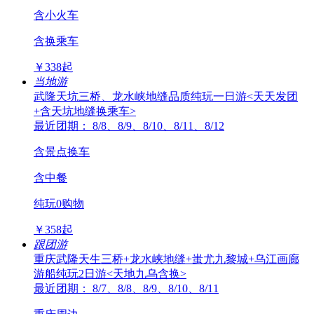
含小火车
含换乘车
￥
338
起
当地游
武隆天坑三桥、龙水峡地缝品质纯玩一日游<天天发团
+含天坑地缝换乘车>
最近团期： 8/8、8/9、8/10、8/11、8/12
含景点换车
含中餐
纯玩0购物
￥
358
起
跟团游
重庆武隆天生三桥+龙水峡地缝+蚩尤九黎城+乌江画廊
游船纯玩2日游<天地九乌含换>
最近团期： 8/7、8/8、8/9、8/10、8/11