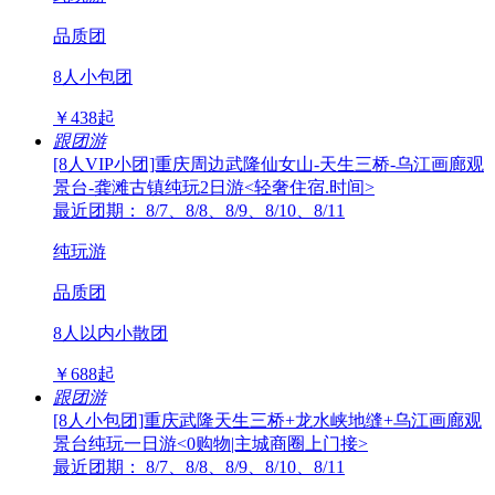
品质团
8人小包团
￥
438
起
跟团游
[8人VIP小团]重庆周边武隆仙女山-天生三桥-乌江画廊观
景台-龚滩古镇纯玩2日游<轻奢住宿.时间>
最近团期： 8/7、8/8、8/9、8/10、8/11
纯玩游
品质团
8人以内小散团
￥
688
起
跟团游
[8人小包团]重庆武隆天生三桥+龙水峡地缝+乌江画廊观
景台纯玩一日游<0购物|主城商圈上门接>
最近团期： 8/7、8/8、8/9、8/10、8/11