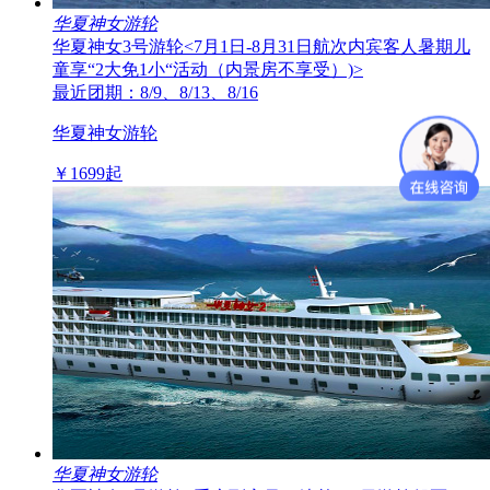
华夏神女游轮
华夏神女3号游轮
<7月1日-8月31日航次内宾客人暑期儿
童享“2大免1小“活动（内景房不享受）)>
最近团期：8/9、8/13、8/16
华夏神女游轮
￥
1699
起
华夏神女游轮