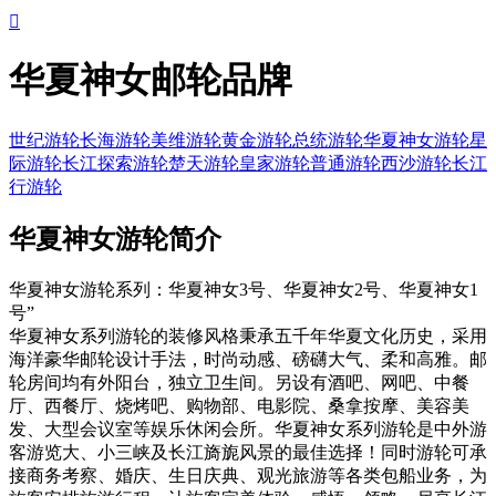

华夏神女邮轮品牌
世纪游轮
长海游轮
美维游轮
黄金游轮
总统游轮
华夏神女游轮
星
际游轮
长江探索游轮
楚天游轮
皇家游轮
普通游轮
西沙游轮
长江
行游轮
华夏神女游轮简介
华夏神女游轮系列：华夏神女3号、华夏神女2号、华夏神女1
号”
华夏神女系列游轮的装修风格秉承五千年华夏文化历史，采用
海洋豪华邮轮设计手法，时尚动感、磅礴大气、柔和高雅。邮
轮房间均有外阳台，独立卫生间。另设有酒吧、网吧、中餐
厅、西餐厅、烧烤吧、购物部、电影院、桑拿按摩、美容美
发、大型会议室等娱乐休闲会所。华夏神女系列游轮是中外游
客游览大、小三峡及长江旖旎风景的最佳选择！同时游轮可承
接商务考察、婚庆、生日庆典、观光旅游等各类包船业务，为