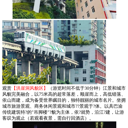
观赏
【洪崖洞风貌区】
（游览时间不低于30分钟）江景和城市
风貌完美融合，以75米高的超常落差，顺崖而上，高低错落、
依山而建，成为备受世界瞩目的，独特靓丽的城市名片。坐拥
城市旅游景观、商务休闲景观和城市??景观于?体。以具巴渝
传统建筑特?的"吊脚楼"?貌为主体，依?就势，沿江?建，让游
客叹为观止（若观看夜景，需自行回酒店）。