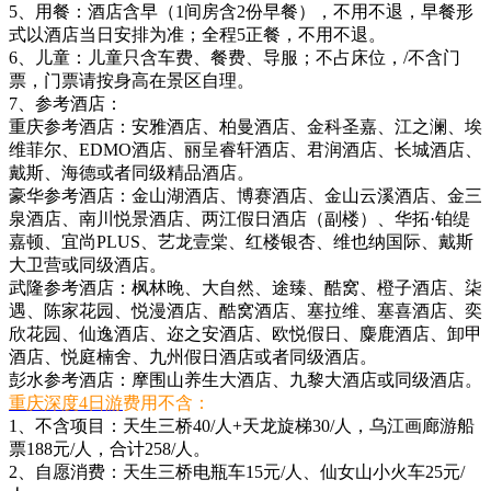
5、用餐：酒店含早（1间房含2份早餐），不用不退，早餐形
式以酒店当日安排为准；全程5正餐，不用不退。
6、儿童：儿童只含车费、餐费、导服；不占床位，/不含门
票，门票请按身高在景区自理。
7、参考酒店：
重庆参考酒店：安雅酒店、柏曼酒店、金科圣嘉、江之澜、埃
维菲尔、EDMO酒店、丽呈睿轩酒店、君润酒店、长城酒店、
戴斯、海德或者同级精品酒店。
豪华参考酒店：金山湖酒店、博赛酒店、金山云溪酒店、金三
泉酒店、南川悦景酒店、两江假日酒店（副楼）、华拓·铂缇
嘉顿、宜尚PLUS、艺龙壹棠、红楼银杏、维也纳国际、戴斯
大卫营或同级酒店。
武隆参考酒店：枫林晚、大自然、途臻、酷窝、橙子酒店、柒
遇、陈家花园、悦漫酒店、酷窝酒店、塞拉维、塞喜酒店、奕
欣花园、仙逸酒店、迩之安酒店、欧悦假日、麋鹿酒店、卸甲
酒店、悦庭楠舍、九州假日酒店或者同级酒店。
彭水参考酒店：摩围山养生大酒店、九黎大酒店或同级酒店。
重庆深度4日游
费用不含：
1、不含项目：天生三桥40/人+天龙旋梯30/人，乌江画廊游船
票188元/人，合计258/人。
2、自愿消费：天生三桥电瓶车15元/人、仙女山小火车25元/