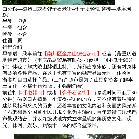
白公馆—磁器口或者弹子石老街--李子坝轻轨 穿楼—洪崖洞
D4
早餐：
包含
午餐：
包含
晚餐：
不含
住宿：
家
行程介绍
早餐后，乘车前往
【南川区金之山综合超市】
或者【蕞重庆道
地特产超市】（重庆昂庭贸易有限公司(参观时间不低于90分
钟）体验了解武陵山脉硒土特产，辟邪吉物朱砂，还有对身体
有益的各种产品。在这里也有丰富的硒产品展示区，体验区，
游客可自由选择产品。(土特产超市是为了让更多游客了解本
土文化，不属于购物店，不强制消费)。
前往打卡
【磁器口】
或者
【弹子石老街】
（参观时间不低于30
分钟）磁器口古镇是一个值得探访的地方，它不仅有着独特的
建筑风格和悠久的历史，还着丰富的文化内涵和美丽的风光弹
子石老街是全国首个以开埠文化为主轴的，百年老街与现代都
市景观结合，并以九级坡地方式立体呈现的集历史文化、观
光、休闲、娱乐、购物于一体的综合型景区。