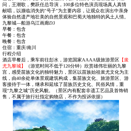
问，王潮歌，樊跃任总导演，100多位特色演员现场真人真情
献唱，以濒临消失的"号子"为主要内容，让观众在演出中亲身
体验自然遗产地壮美的自然景观和巴蜀大地独特的风土人情。
九黎城—船游乌江画廊
D3
早餐：
包含
午餐：
包含
晚餐：
包含
住宿：
重庆/南川
行程介绍
酒店早餐后，乘车前往彭水，游览国家AAAA级旅游景区
【蚩
尤九黎城】
（游览时间不低于120分钟）欣赏雄伟壮丽的九黎
宫，感受苗族文化的独特魅力，景区以苗族始祖蚩尤文化为主
线，由40余处单体景观建筑构成，集苗族文化、旅游景区、游
客接待于一体，继承和延续了苗族历史文化、民俗风情，重
现“九黎之城”历史风貌。（景区内有配套非遗工艺品及首饰销
售，不属于旅行社指定购物店，不作为投诉依据）