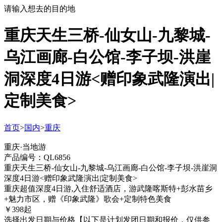
请输入想去的目的地
重庆天生三桥-仙女山-九黎城-
乌江画廊-白公馆-李子坝-洪崖
洞深度4日游<赠印象武隆演出|
定制美食>
首页
>
国内
>
重庆
重庆·当地游
产品编号：QL6856
重庆天生三桥-仙女山-九黎城-乌江画廊-白公馆-李子坝-洪崖洞
深度4日游<赠印象武隆演出|定制美食>
重庆超值深度4日游,入住舒适酒店，游武隆喀斯特+彭水苗乡
+魅力市区，赠《印象武隆》歌会+定制特色美食
￥
398
起
选择出发日期与价格
【以下是计划发团日期和报价，仅供参