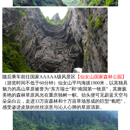
随后乘车前往国家AAAAA级风景区
【仙女山国家森林公园】
（游览时间不低于60分钟）仙女山平均海拔1900米，以其独具
魅力的高山草原被誉为“东方瑞士”和“南国第一牧原”，其旖旎
美艳的森林草原风光在重庆独树一帜。抬头便可见蔚蓝天空与
朵朵白云，走进33万亩森林和十万亩草场形成的巨型“氧吧”，
感受渗进皮肤的丝丝凉意与沁人心脾的草原清新。