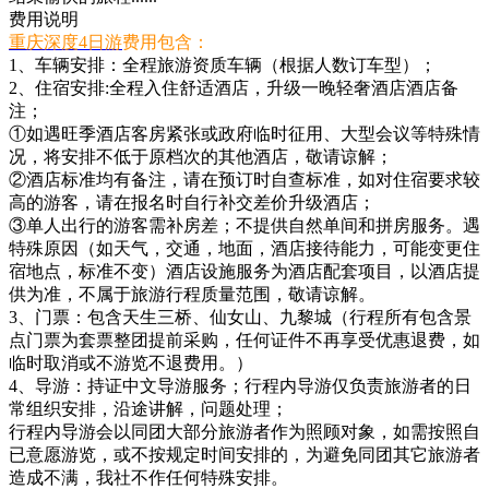
费用说明
重庆深度4日游
费用包含：
1、车辆安排：全程旅游资质车辆（根据人数订车型）；
2、住宿安排:全程入住舒适酒店，升级一晚轻奢酒店酒店备
注；
①如遇旺季酒店客房紧张或政府临时征用、大型会议等特殊情
况，将安排不低于原档次的其他酒店，敬请谅解；
②酒店标准均有备注，请在预订时自查标准，如对住宿要求较
高的游客，请在报名时自行补交差价升级酒店；
③单人出行的游客需补房差；不提供自然单间和拼房服务。遇
特殊原因（如天气，交通，地面，酒店接待能力，可能变更住
宿地点，标准不变）酒店设施服务为酒店配套项目，以酒店提
供为准，不属于旅游行程质量范围，敬请谅解。
3、门票：包含天生三桥、仙女山、九黎城（行程所有包含景
点门票为套票整团提前采购，任何证件不再享受优惠退费，如
临时取消或不游览不退费用。）
4、导游：持证中文导游服务；行程内导游仅负责旅游者的日
常组织安排，沿途讲解，问题处理；
行程内导游会以同团大部分旅游者作为照顾对象，如需按照自
已意愿游览，或不按规定时间安排的，为避免同团其它旅游者
造成不满，我社不作任何特殊安排。