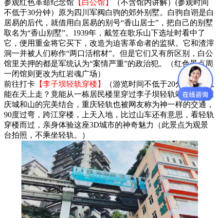
参观红色革命纪念馆
【白公馆】
（不含馆内讲解）(参观时间
不低于30分钟）原为四川军阀白驹的郊外别墅。白驹自诩是白
居易的后代，就借用白居易的别号“香山居士”，把自己的别墅
取名为“香山别墅”。1939年，戴笠在歌乐山下选址时看中了
它，便用重金将它买下，改造为迫害革命者的监狱。它和渣滓
洞一并被人们称作“两口活棺材”。但是它们又有所区别，白公
馆里关押的都是军统认为“案情严重”的政治犯。（红色景点周
一闭馆则更改为红岩魂广场）
前往打卡
【李子坝轻轨穿楼】
（游览时间不低于20分钟）轻轨
能在天上走？竟能从一栋居民楼里穿过李子坝轻轨站体现了重
庆城和山的完美结合，重庆轻轨也被网友称为神一样的交通，
90度过弯，跨江穿楼，上天入地，比过山车还有意思，看轻轨
穿楼而过，亲身体验这座3D城市的神奇魅力（此景点为观景
台拍照，不乘坐轻轨。）