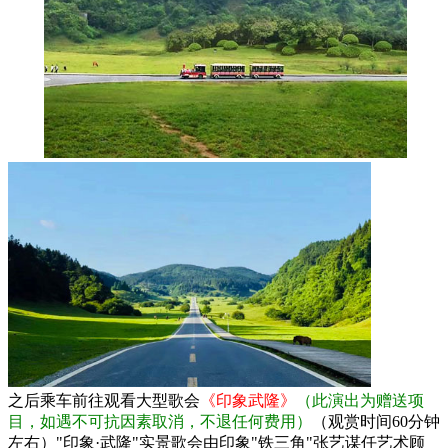
之后乘车前往观看大型歌会
《印象武隆》
（此演出为赠送项
目，如遇不可抗因素取消，不退任何费用）
（观赏时间60分钟
左右）"印象·武隆"实景歌会由印象"铁三角"张艺谋任艺术顾