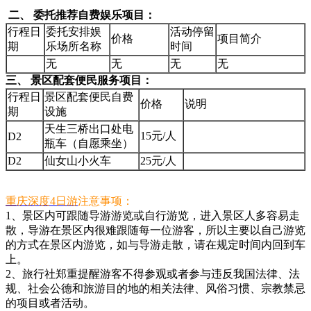
二、 委托推荐自费娱乐项目：
行程日
委托安排娱
活动停留
价格
项目简介
期
乐场所名称
时间
无
无
无
无
三、 景区配套便民服务项目：
行程日
景区配套便民自费
价格
说明
期
设施
天生三桥出口处电
15元/人
D2
瓶车（自愿乘坐）
D2
仙女山小火车
25元/人
重庆深度4日游
注意事项：
1、景区内可跟随导游游览或自行游览，进入景区人多容易走
散，导游在景区内很难跟随每一位游客，所以主要以自己游览
的方式在景区内游览，如与导游走散，请在规定时间内回到车
上。
2、旅行社郑重提醒游客不得参观或者参与违反我国法律、法
规、社会公德和旅游目的地的相关法律、风俗习惯、宗教禁忌
的项目或者活动。