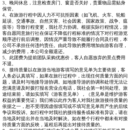
3、晚间休息，注意检查房门、窗是否关好，贵重物品需贴身
保管。
4、在旅游行程中因人力不可抗拒因素（如飞机、火车、轮船
延误、交通事故、自然灾害、社会因素、国家政策、战争、瘟
疫等）导致行程变更，我社尽力协调。根据实际行程情况，游
客自愿同意旅行社在保证不降低行程标准的情况下对行程游览
顺序进行前后调整。因情况严重导致不能履行合同及行程，本
公司不承担任何违约责任。由此导致的费用增加由游客自理，
减少的费用，本公司全额退还。
5、此团费为提前团队采购优惠价，客人自愿放弃的景点费用
不退。
6、接待质量以在旅游当地游客填写的意见单为主要依据，客
人务必认真填写，如果在旅行过程中，出现任何质量方面的问
题，请及时与地接导游协调。如地接导游的协调和处理无法让
您满意请及时拨打报名营业点电话，我社会第一时间处理。旅
途结束前，请如实填写《游客意见单》，（意见单是维护游客
权益的重要凭证）我们将以此作为客人对我社旅游接待质量的
依据之一，恕不受理因虚假填写或不填写意见单而产生的后续
争议和投诉。如行程中对我社的接待服务或标准有异议，请在
当地及时提出并在当地及时解决。如在整个行程中都未有对接
待质量方面的反映，返程后再提出对接待质量的。