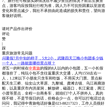
7、旅行社可根据实际情况在不减少景点的情况下前后互换景
点，游客均应按我社行程为准，因人力不可抗拒因素以至游览
变化和景点减少，我社不承担由此造成的损失和责任，望向游
客做好说明。
请对产品作出评价
评论
赞
|
踩
重庆旅游常见问题
问
暑假7月中旬的样子，5大2小，武隆四天三晚小包团多少钱
一个人，一路能逛哪些景点呀？
答
五一的时候在
中青旅
的报的8人以内的小包团，五一小长假
都涨价了，纯玩小包不含往返重庆大交通，人均1550左右一
人，1.2米以下小朋友只含车和吃饭，不用买大门票。景点标
配天生三桥、仙女山大草原、九黎城、龚滩古镇、乌江画廊游
船，以及重庆市内洪崖洞，解放碑，磁器口，长江索道，两江
小渡等景点，全程一台商务车，就咱们7个人不拼外人，真的
很不错，不是节假日的话，价格会少一点，你可以打电话过去
问问，我记得中青旅电话好像是023-88217323，工作人员很好