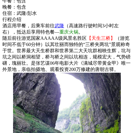
午餐：
包含
晚餐：
包含
住宿：
武隆/彭水
行程介绍
酒店用早餐，后乘车前往
武隆
（高速路行驶时间3小时左
右），抵达后享用特色餐—
重庆火锅
。
随后前往游览国家AAAAA级风景名胜区
【天生三桥】
（游览
时间不低于60分钟）以其壮丽而独特的“三桥夹两坑”景观称奇
于世。世界最大天生桥群和世界第二大天坑群相映生辉，坑与
坑之间以桥洞相望，桥与桥之间以坑相连，规模宏大，气势磅
礴，瑰丽壮。是张艺谋06年电影大片《满城尽带黄金甲》唯一
外景地，亲临拍摄地、观看投资200万修建的唐朝古驿。