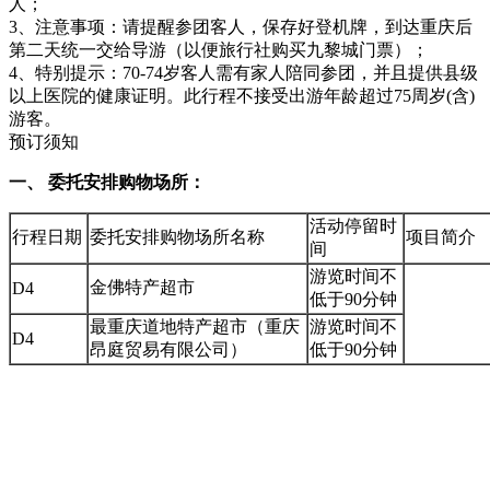
人；
3、注意事项：请提醒参团客人，保存好登机牌，到达重庆后
第二天统一交给导游（以便旅行社购买九黎城门票）；
4、特别提示：70-74岁客人需有家人陪同参团，并且提供县级
以上医院的健康证明。此行程不接受出游年龄超过75周岁(含)
游客。
预订须知
一、 委托安排购物场所：
活动停留时
行程日期
委托安排购物场所名称
项目简介
间
游览时间不
金佛特产超市
D4
低于90分钟
最重庆道地特产超市（重庆
游览时间不
D4
昂庭贸易有限公司）
低于90分钟