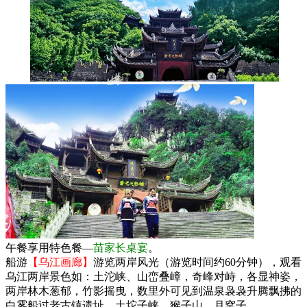
午餐享用特色餐—
苗家长桌宴
。
船游
【乌江画廊】
游览两岸风光（游览时间约60分钟），观看
乌江两岸景色如：土沱峡、山峦叠嶂，奇峰对峙，各显神姿，
两岸林木葱郁，竹影摇曳，数里外可见到温泉袅袅升腾飘拂的
白雾船过老古镇遗址、土坨子峡、猴子山、月窝子……