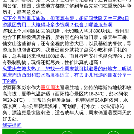
周公馆、桂园，这些地方都能了解到革命先辈们在重庆的斗争
历史，挺有意义的。
问
下个月到重庆旅游，但预算有限，想问问武隆天生三桥4日
游跟团费用，大概得花多少钱啊？包含了哪些服务啊
答
我上个月刚跟团去的武隆，4天3晚人均才898块钱。费用里
包含了四星级酒店住宿、所有景点的首道门票，像天生三桥、
仙女山这些都有，还有全程的旅游大巴，以及基础的餐饮，导
游服务也包含在内。我自己额外就花了点买小吃和伴手礼的
钱，总共加起来也就1000出头。而且行程安排也挺合理的，没
有强制购物，玩得还挺尽兴，性价比真的超高！
问
重庆主城太热了，想找一个周末就可以避暑的好地方，听说
重庆周边酉阳和彭水温度很适宜，有去哪儿旅游的朋友分享一
下的吗
答
酉阳和彭水作为
重庆周边
避暑胜地，独特的喀斯特地貌和较
高海拔，夏季气温舒适（酉阳核心景区约18-24℃，彭水阿依
河20-24℃），非常适合避暑旅游。也特别是彭水阿依河，水
清凉爽，有4公里碧潭浅滩，可划船、打水仗，水温清凉沁
爽，漂流更是惊险刺激，适合成年人玩，周末俩避暑耍两天的
好去处。
我要提问