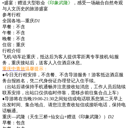
•盛宴：赠送大型歌会
《印象武隆》
，感受一场融合自然奇观
与人文历史的旅游盛宴
参考行程
全国各地—重庆
D1
早餐：
不含
午餐：
不含
晚餐：
不含
住宿：
重庆
行程介绍
飞机/动车赴重庆，抵达后为客人提供零距离专享接机/站服
务，重庆接站后，送客人入住酒店休息。
重庆中青旅
温馨提示：
♦今日无行程安排，不含餐、不含导游服务！游客抵达酒店服
务台报姓名，凭二代身份证办理登记入住手续。
（出站后请保持手机通畅并注意接收短消息，工作人员后陆续
联系安排，出站口仅供临时停靠，需移步前往集合点上车）
♦导游将在当晚19:00-21:30之间短信或电话联系您第二天早上
出发时间、集合地点、请您注意查收短信或接听电话，保持电
话畅通。
重庆—武隆（天生三桥+仙女山+赠送《印象武隆》）
D2
早餐：
包含