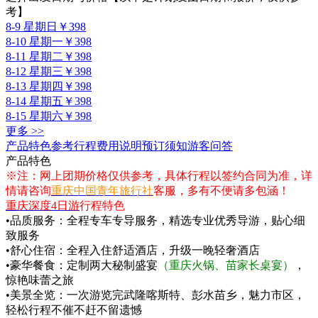
考】
8-9 星期日
￥398
8-10 星期一
￥398
8-11 星期二
￥398
8-12 星期三
￥398
8-13 星期四
￥398
8-14 星期五
￥398
8-15 星期六
￥398
更多 >>
产品特色
参考行程
费用说明
预订须知
游客问答
产品特色
※注：网上团期价格仅供参考，具体行程以签约合同为准，详
情请咨询
重庆中国青年旅行社
客服，多有不便请多包涵！
重庆深度4日游
行程特色
•品质服务：全程专车专导服务，精选专业优秀导游，贴心细
致服务
•舒心住宿：全程入住舒适酒店，升级一晚轻奢酒店
•豪华餐食：定制两大秘制盛宴
（重庆火锅、苗家长桌宴）
，
惊艳味蕾之旅
•美景全览：一次游览完武隆喀斯特、彭水苗乡，魅力市区，
轻松行程不催不赶不留遗憾