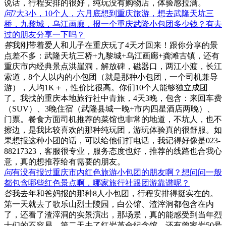
说话，行程安排的很好，纯玩没有购物店，体验感拉满。
问
7大3小，10个人，六月底想到重庆旅游，想去武隆天坑三
桥，九黎城，乌江画廊，报一个重庆武隆小包团多少钱？有去
过的朋友分享一下吗？
答
我刚带着爱人和儿子在重庆玩了4天才回来！跟你分享的景
点差不多：武隆天坑三桥+九黎城+乌江画廊+龚滩古镇，还有
重庆市内经典景点洪崖洞，解放碑，磁器口，两江小渡，长江
索道，8个人以内的小包团（就是那种小包团，一个司机兼导
游），人均1K＋，性价比很高。你们10个人能够独立成团
了。我找的重庆本地旅行社中青旅，4天3晚，包含：来回车费
（SUV）、3晚住宿（武隆县城一晚+市内四星酒店两晚）、
门票。餐食方面司机推荐的菜馆也非常的地道，不坑人，也不
擦边，是我比较喜欢的那种纯玩团，游玩体验真的很舒服。如
果想报这种小团的话，可以给他们打电话，我记得好像是023-
88217323，客服很专业，服务态度也好，推荐的线路也合我心
意，真的想推荐给有需要的朋友。
问
有没有报过重庆市内红色旅游小包团的朋友啊？想问问一般
都包含哪些红色景点啊，哪家旅行社跟团游靠谱呢？
答
我去年和爸妈报的那种8人小包团，行程安排得挺实在的。
第一天就去了歌乐山烈士陵园，白公馆、渣滓洞都包含在内
了，还看了渣滓洞的实景演出，那场景，真的能感受到当年烈
士们的不容易。第二天去了红岩革命纪念馆，还有曾家岩50号