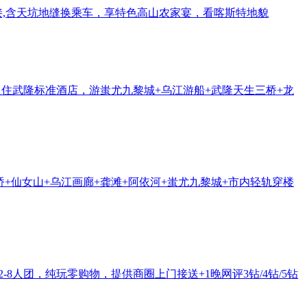
接,含天坑地缝换乘车，享特色高山农家宴，看喀斯特地貌
入住武隆标准酒店，游蚩尤九黎城+乌江游船+武隆天生三桥+龙
桥+仙女山+乌江画廊+龚滩+阿依河+蚩尤九黎城+市内轻轨穿楼
2-8人团，纯玩零购物，提供商圈上门接送+1晚网评3钻/4钻/5钻