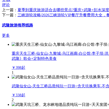
评论
上一篇：
夏季到重庆旅游适合去哪些景点?重庆+武隆+彭水深度
下一篇：
三峡游轮攻略|2026三峡游轮VIP餐厅升餐费用大全
武隆旅游推荐线路
更多
重庆天生三桥-仙女山-九黎城-乌江画廊-白公馆-李子坝-
武隆》歌会+定制特色美食
￥
398
起
1
武隆仙女山-天生三桥品质纯玩一日游<含天坑换乘车.不含
￥
338
起
2