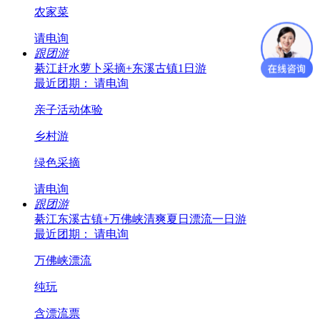
农家菜
请电询
跟团游
綦江赶水萝卜采摘+东溪古镇1日游
最近团期： 请电询
亲子活动体验
乡村游
绿色采摘
请电询
跟团游
綦江东溪古镇+万佛峡清爽夏日漂流一日游
最近团期： 请电询
万佛峡漂流
纯玩
含漂流票