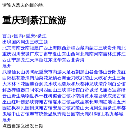
请输入想去的目的地
重庆到綦江旅游
首页
>
国内
>
重庆
>
綦江
出境
国内
周边
三峡
主题
北京
海南
云南
福建
广西
上海
陕西
新疆
西藏
内蒙古
三峡
贵州
湖北
重庆
四川
安徽
广东
甘肃
宁夏
山东
山西
河北
湖南
河南
吉林
江苏
江
西
辽宁
黑龙江
天津
浙江
东北
华东
西北
青海
展开
武隆
仙女山
奥陶纪
重庆市内游
大足石刻
黑山谷
金佛山
云阳龙缸
酉阳桃花源
潼南油菜花
龙鳞石海
金刀峡
武陵山大峡谷
天生三桥
大木林下花园
芙蓉洞
龙水峡地缝
乐和乐都
神龙峡
渣滓洞
白公馆
解放碑
磁器口
阿依河
四面山
三峡博物馆
白帝城
张飞庙
石宝寨
缙
云山
野生动物世界
一棵树
偏岩古镇
小南海
黄水
瞿塘峡
东溪古镇
巫山红叶
佛影峡
龚滩古镇
濯水古镇
巫峡
巫溪
长寿湖
红池坝
五洲
园红枫林
民国街
涞滩古镇
安居古镇
武陵山
天坑
周边游
綦江
丰都
鬼城
中山古镇
奉节
统景温泉
秀湖公园
南天湖
816核工程
九黎城
展开
点击自定义出发日期