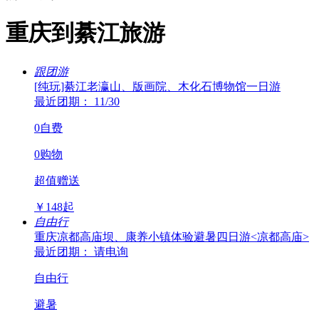
重庆到綦江旅游
跟团游
[纯玩]綦江老瀛山、版画院、木化石博物馆一日游
最近团期： 11/30
0自费
0购物
超值赠送
￥
148
起
自由行
重庆凉都高庙坝、康养小镇体验避暑四日游<凉都高庙>
最近团期： 请电询
自由行
避暑