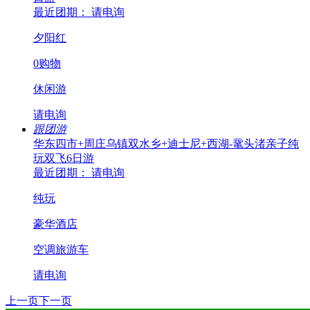
最近团期： 请电询
夕阳红
0购物
休闲游
请电询
跟团游
华东四市+周庄乌镇双水乡+迪士尼+西湖-鼋头渚亲子纯
玩双飞6日游
最近团期： 请电询
纯玩
豪华酒店
空调旅游车
请电询
上一页
下一页