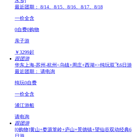
水乡]
最近团期： 8/14、8/15、8/16、8/17、8/18
一价全含
0自费0购物
亲子游
￥
3299
起
跟团游
华东上海-苏州-杭州<乌镇+周庄+西湖+>纯玩双飞6日游
最近团期： 请电询
纯玩0自费
一价全含
浦江游船
请电询
跟团游
[0购物]黄山+婺源篁岭+庐山+景德镇+望仙谷双动经典6
日游