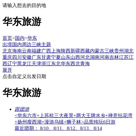
请输入想去的目的地
华东旅游
首页
>
国内
>
华东
出境
国内
周边
三峡
主题
北京
海南
云南
福建
广西
上海
陕西
新疆
西藏
内蒙古
三峡
贵州
湖北
重庆
四川
安徽
广东
甘肃
宁夏
山东
山西
河北
湖南
河南
吉林
江苏
江
西
辽宁
黑龙江
天津
浙江
东北
华东
西北
青海
展开
点击自定义出发日期
华东旅游
跟团游
<华东六市+上苏杭三大夜景+两大王牌水乡+禅意拈花湾
+扬州瘦西湖+漫游乌镇+狮子林>品质纯玩6日游
最近团期： 8/10、8/11、8/12、8/13、8/14