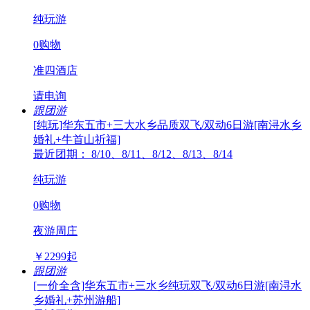
纯玩游
0购物
准四酒店
请电询
跟团游
[纯玩]华东五市+三大水乡品质双飞/双动6日游[南浔水乡
婚礼+牛首山祈福]
最近团期： 8/10、8/11、8/12、8/13、8/14
纯玩游
0购物
夜游周庄
￥
2299
起
跟团游
[一价全含]华东五市+三水乡纯玩双飞/双动6日游[南浔水
乡婚礼+苏州游船]