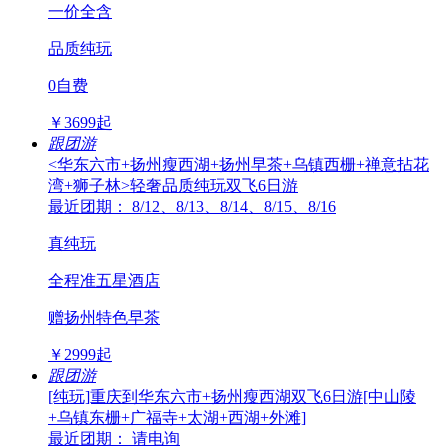
一价全含
品质纯玩
0自费
￥
3699
起
跟团游
<华东六市+扬州瘦西湖+扬州早茶+乌镇西栅+禅意拈花
湾+狮子林>轻奢品质纯玩双飞6日游
最近团期： 8/12、8/13、8/14、8/15、8/16
真纯玩
全程准五星酒店
赠扬州特色早茶
￥
2999
起
跟团游
[纯玩]重庆到华东六市+扬州瘦西湖双飞6日游[中山陵
+乌镇东栅+广福寺+太湖+西湖+外滩]
最近团期： 请电询