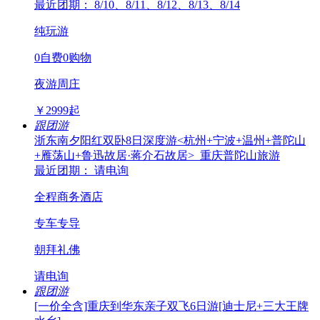
最近团期： 8/10、8/11、8/12、8/13、8/14
纯玩游
0自费0购物
夜游周庄
￥
2999
起
跟团游
浙东南夕阳红双卧8日深度游<杭州+宁波+温州+普陀山
+雁荡山+鲁迅故居·蒋介石故居>_重庆普陀山旅游
最近团期： 请电询
全程商务酒店
专车专导
朝拜礼佛
请电询
跟团游
[一价全含]重庆到华东亲子双飞6日游[迪士尼+三大王牌