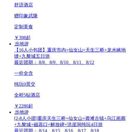
舒适酒店
赠印象武隆
定制美食
￥
398
起
当地游
【16人小包团】重庆市内+仙女山+天生三桥+龙水峡地
缝+九黎城五日游
最近团期： 8/8、8/9、8/10、8/11、8/12
一价全含
纯玩0景交
全程5钻酒店
￥
2280
起
当地游
[2-8人小团]重庆天生三桥+仙女山+龚滩古镇+乌江画廊
+九黎城+磁器口+解放碑+洪崖洞纯玩4日游
最近团期： 8/14、8/15、8/16、8/17、8/18