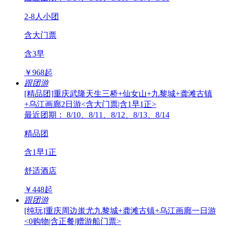
2-8人小团
含大门票
含3早
￥
968
起
跟团游
[精品团]重庆武隆天生三桥+仙女山+九黎城+龚滩古镇
+乌江画廊2日游<含大门票|含1早1正>
最近团期： 8/10、8/11、8/12、8/13、8/14
精品团
含1早1正
舒适酒店
￥
448
起
跟团游
[纯玩]重庆周边蚩尤九黎城+龚滩古镇+乌江画廊一日游
<0购物|含正餐|赠游船门票>