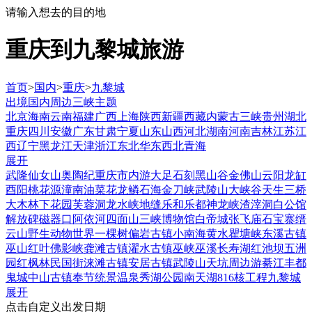
请输入想去的目的地
重庆到九黎城旅游
首页
>
国内
>
重庆
>
九黎城
出境
国内
周边
三峡
主题
北京
海南
云南
福建
广西
上海
陕西
新疆
西藏
内蒙古
三峡
贵州
湖北
重庆
四川
安徽
广东
甘肃
宁夏
山东
山西
河北
湖南
河南
吉林
江苏
江
西
辽宁
黑龙江
天津
浙江
东北
华东
西北
青海
展开
武隆
仙女山
奥陶纪
重庆市内游
大足石刻
黑山谷
金佛山
云阳龙缸
酉阳桃花源
潼南油菜花
龙鳞石海
金刀峡
武陵山大峡谷
天生三桥
大木林下花园
芙蓉洞
龙水峡地缝
乐和乐都
神龙峡
渣滓洞
白公馆
解放碑
磁器口
阿依河
四面山
三峡博物馆
白帝城
张飞庙
石宝寨
缙
云山
野生动物世界
一棵树
偏岩古镇
小南海
黄水
瞿塘峡
东溪古镇
巫山红叶
佛影峡
龚滩古镇
濯水古镇
巫峡
巫溪
长寿湖
红池坝
五洲
园红枫林
民国街
涞滩古镇
安居古镇
武陵山
天坑
周边游
綦江
丰都
鬼城
中山古镇
奉节
统景温泉
秀湖公园
南天湖
816核工程
九黎城
展开
点击自定义出发日期