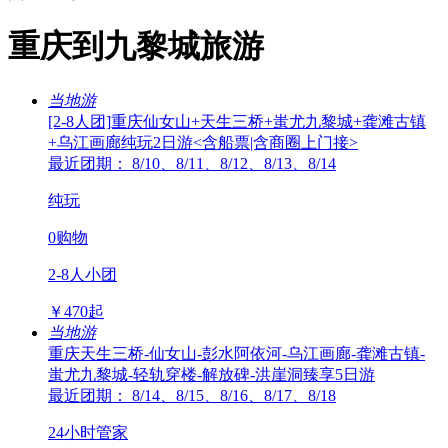
重庆到九黎城旅游
当地游
[2-8人团]重庆仙女山+天生三桥+蚩尤九黎城+龚滩古镇
+乌江画廊纯玩2日游<含船票|含商圈上门接>
最近团期： 8/10、8/11、8/12、8/13、8/14
纯玩
0购物
2-8人小团
￥
470
起
当地游
重庆天生三桥-仙女山-彭水阿依河-乌江画廊-龚滩古镇-
蚩尤九黎城-轻轨穿楼-解放碑-洪崖洞臻享5日游
最近团期： 8/14、8/15、8/16、8/17、8/18
24小时管家