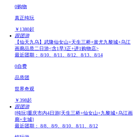
0购物
真正纯玩
￥
1380
起
跟团游
【仙天九乌】武隆仙女山+天生三桥+蚩尤九黎城+乌江
画廊品质二日游<含1早3正+进1购物店>
最近团期： 8/10、8/11、8/12、8/13、8/14
0自费
品质团
世界奇观
￥
398
起
跟团游
[纯玩]重庆市内4日游[天生三桥+仙女山+九黎城+乌江画
廊+主城]
最近团期： 8/8、8/9、8/10、8/11、8/12