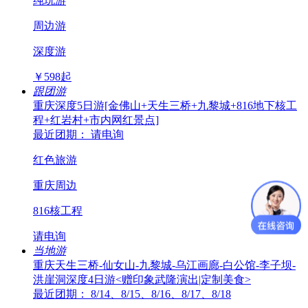
纯玩游
周边游
深度游
￥
598
起
跟团游
重庆深度5日游[金佛山+天生三桥+九黎城+816地下核工
程+红岩村+市内网红景点]
最近团期： 请电询
红色旅游
重庆周边
816核工程
请电询
当地游
重庆天生三桥-仙女山-九黎城-乌江画廊-白公馆-李子坝-
洪崖洞深度4日游<赠印象武隆演出|定制美食>
最近团期： 8/14、8/15、8/16、8/17、8/18