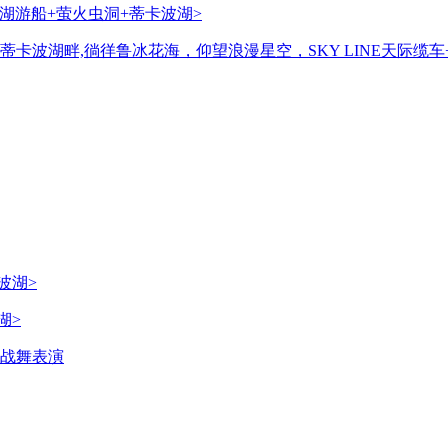
湖游船+萤火虫洞+蒂卡波湖>
1晚蒂卡波湖畔,徜徉鲁冰花海，仰望浪漫星空，SKY LINE天
湖>
利战舞表演