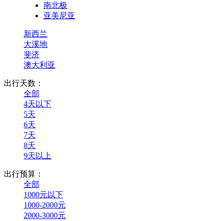
南北极
亚美尼亚
新西兰
大溪地
斐济
澳大利亚
出行天数：
全部
4天以下
5天
6天
7天
8天
9天以上
出行预算：
全部
1000元以下
1000-2000元
2000-3000元