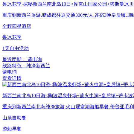
鲁冰花季·探秘新西兰南北岛10日<库克山国家公园+塔斯曼冰川
重庆到新西兰旅游,赠成都往返交通300元/人,连宿3晚皇后镇,
全程四星酒店
鲁冰花季
1天自由活动
最近团期： 请电询
线路特色：纯净新西兰
请电询
查看详情
新西兰南北岛10日游<陶波温泉虾场+萤火虫洞+皇后镇+蒂卡波
重庆到新西兰南北岛纯净旅游,火山堰塞湖游船早餐,蒂普亚毛
山顶自助餐
游船早餐