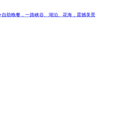
际缆车+自助晚餐，一路峡谷、湖泊、花海，震撼美景