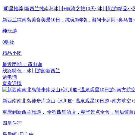
[明星推荐]新西兰纯南岛冰川+峡湾之旅10天<冰川船游|精品小
新西兰纯南岛美食美景10日，纯玩0购物，游阿卡罗阿+奥马鲁
纯玩游
0购物
精品小团
最近团期： 请电询
线路特色：冰川游船新西兰
请电询
查看详情
新西南南北岛徒步库克山+冰川船+温泉观星10日游<南方航空+
重庆到新西兰旅游， 全程四星酒店，精华景点全含，皇后镇自
四星住宿
皇后镇1日自由