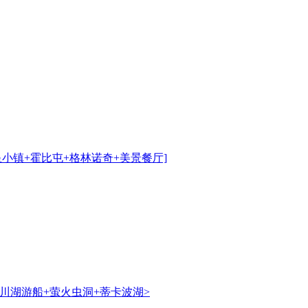
小镇+霍比屯+格林诺奇+美景餐厅]