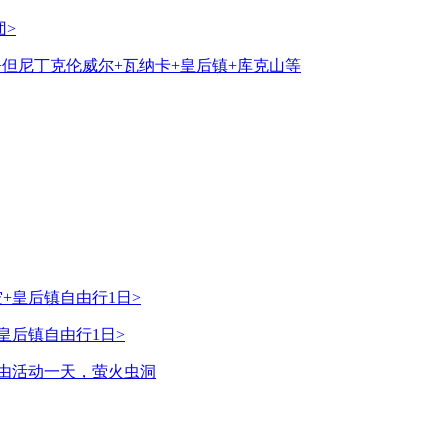
团>
+但尼丁克伦威尔+瓦纳卡+皇后镇+库克山等
皇后镇自由行1日>
由活动一天，萤火虫洞