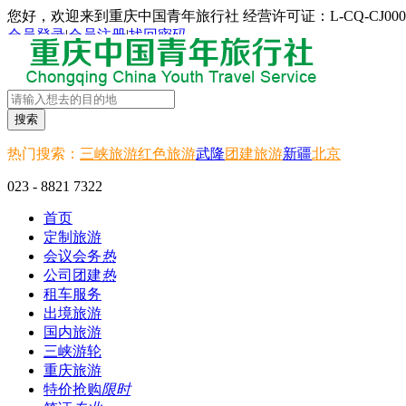
您好，欢迎来到重庆中国青年旅行社 经营许可证：L-CQ-CJ000
会员登录
|
会员注册
|
找回密码
搜索
热门搜索：
三峡旅游
红色旅游
武隆
团建旅游
新疆
北京
023 - 8821 7322
首页
定制旅游
会议会务
热
公司团建
热
租车服务
出境旅游
国内旅游
三峡游轮
重庆旅游
特价抢购
限时