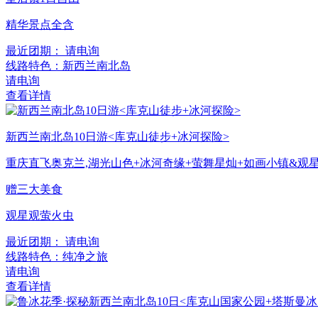
精华景点全含
最近团期： 请电询
线路特色：新西兰南北岛
请电询
查看详情
新西兰南北岛10日游<库克山徒步+冰河探险>
重庆直飞奥克兰,湖光山色+冰河奇缘+萤舞星灿+如画小镇&观星
赠三大美食
观星观萤火虫
最近团期： 请电询
线路特色：纯净之旅
请电询
查看详情