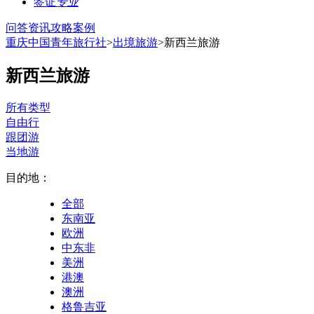
签证
专业
问答
资讯
攻略
案例
重庆中国青年旅行社
>
出境旅游
>新西兰旅游
新西兰旅游
所有类型
自由行
跟团游
当地游
目的地：
全部
东南亚
欧洲
中东非
美洲
港澳
澳洲
格鲁吉亚