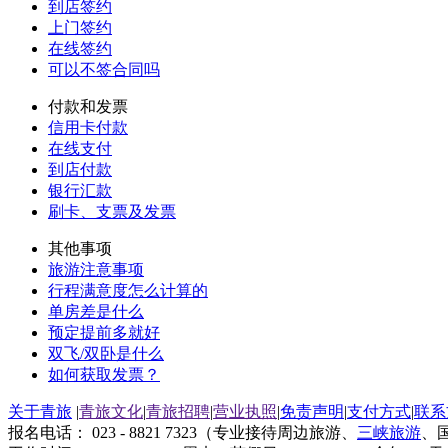
到店签约
上门签约
在线签约
可以不签合同吗
付款和发票
信用卡付款
在线支付
到店付款
银行汇款
刷卡、支票及发票
其他事项
旅游注意事项
行程满意度怎么计算的
单房差是什么
预定提前多就好
双飞/双卧是什么
如何获取发票？
关于青旅
|
青旅文化
|
青旅招聘
|
营业执照
|
免责声明
|
支付方式
|
联系
报名电话： 023 - 8821 7323（专业接待周边旅游、
三峡旅游
、