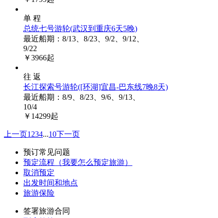
单 程
总统七号游轮
(武汉到重庆6天5晚)
最近船期：8/13、8/23、9/2、9/12、
9/22
￥
3966
起
往 返
长江探索号游轮
([环湖]宜昌-巴东线7晚8天)
最近船期：8/9、8/23、9/6、9/13、
10/4
￥
14299
起
上一页
1
2
3
4
...
10
下一页
预订常见问题
预定流程（我要怎么预定旅游）
取消预定
出发时间和地点
旅游保险
签署旅游合同