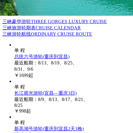
三峡豪华游轮
THREE GORGES LUXURY CRUISE
三峡旅游轮期表
CRUISE CALENDAR
三峡游轮航线
ORDINARY CRUISE ROUTE
单 程
总统六号游轮
(重庆到宜昌)
最近船期：8/13、8/19、8/25、
8/31、9/6
￥
1699
起
单 程
长江观光游轮
(宜昌—重庆3日)
最近船期：8/9、8/13、8/17、8/21、
8/25
￥
998
起
单 程
新高湖号游轮
(重庆到宜昌2天1晚)