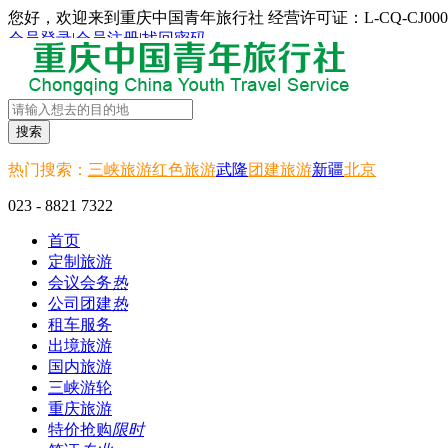
您好，欢迎来到重庆中国青年旅行社 经营许可证：L-CQ-CJ000
会员登录
|
会员注册
|
找回密码
搜索
热门搜索：
三峡旅游
红色旅游
武隆
团建旅游
新疆
北京
023 - 8821 7322
首页
定制旅游
会议会务
热
公司团建
热
租车服务
出境旅游
国内旅游
三峡游轮
重庆旅游
特价抢购
限时