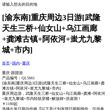
请输入想去的目的地
[渝东南]重庆周边3日游[武隆
天生三桥+仙女山+乌江画廊
+龚滩古镇+阿依河+蚩尤九黎
城+市内]
首页
>
国内
>
重庆
重庆·跟团游
产品编号：QL5661
[渝东南]重庆周边3日游[武隆天生三桥+仙女山+乌江画廊+龚
滩古镇+阿依河+蚩尤九黎城+市内]
重庆周边游，武隆天生三桥+仙女山+乌江画廊+龚滩+阿依河
+蚩尤九黎城+市内轻轨穿楼+解放碑+洪崖洞！
￥
1180
起
选择出发日期与价格
【以下是计划发团日期和报价，仅供参