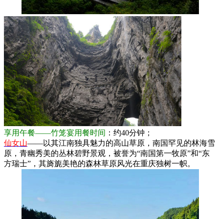
享用午餐——竹笼宴用餐时间
：约40分钟；
仙女山
——以其江南独具魅力的高山草原，南国罕见的林海雪
原，青幽秀美的丛林碧野景观，被誉为“南国第一牧原”和“东
方瑞士”，其旖旎美艳的森林草原风光在重庆独树一帜。