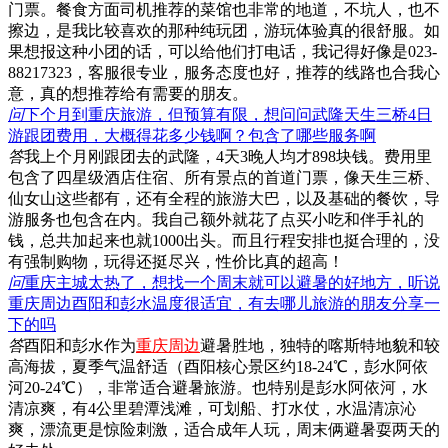
门票。餐食方面司机推荐的菜馆也非常的地道，不坑人，也不
擦边，是我比较喜欢的那种纯玩团，游玩体验真的很舒服。如
果想报这种小团的话，可以给他们打电话，我记得好像是023-
88217323，客服很专业，服务态度也好，推荐的线路也合我心
意，真的想推荐给有需要的朋友。
问
下个月到重庆旅游，但预算有限，想问问武隆天生三桥4日
游跟团费用，大概得花多少钱啊？包含了哪些服务啊
答
我上个月刚跟团去的武隆，4天3晚人均才898块钱。费用里
包含了四星级酒店住宿、所有景点的首道门票，像天生三桥、
仙女山这些都有，还有全程的旅游大巴，以及基础的餐饮，导
游服务也包含在内。我自己额外就花了点买小吃和伴手礼的
钱，总共加起来也就1000出头。而且行程安排也挺合理的，没
有强制购物，玩得还挺尽兴，性价比真的超高！
问
重庆主城太热了，想找一个周末就可以避暑的好地方，听说
重庆周边酉阳和彭水温度很适宜，有去哪儿旅游的朋友分享一
下的吗
答
酉阳和彭水作为
重庆周边
避暑胜地，独特的喀斯特地貌和较
高海拔，夏季气温舒适（酉阳核心景区约18-24℃，彭水阿依
河20-24℃），非常适合避暑旅游。也特别是彭水阿依河，水
清凉爽，有4公里碧潭浅滩，可划船、打水仗，水温清凉沁
爽，漂流更是惊险刺激，适合成年人玩，周末俩避暑耍两天的