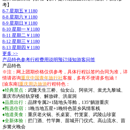
考】
8-7 星期五
￥1180
8-8 星期六
￥1180
8-9 星期日
￥1180
8-10 星期一
￥1180
8-11 星期二
￥1180
8-12 星期三
￥1180
8-13 星期四
￥1180
更多 >>
产品特色
参考行程
费用说明
预订须知
游客问答
产品特色
※注：网上团期价格仅供参考，具体行程以签约合同为准，详
情请咨询
重庆中国青年旅行社
客服，多有不便请多包涵！
[渝东南]
重庆周边旅游
行程特色：
♦经典景点：
武隆天生三桥、仙女山、阿依河、蚩尤九黎城、
重庆市内轻轨穿楼、解放碑、洪崖洞
♦品质出行：
品牌专属2+1陆地头等舱，135°躺游重庆
♦甄选住宿：
1晚当地五星+1晚特色苗乡风情客栈
♦地道美食：
重庆老火锅、长桌宴、竹笼宴、武陵山珍宴
♦全新体验：
拦门酒、竹竿舞、苗城开门仪式、高山流水、苗
乡篝火晚会