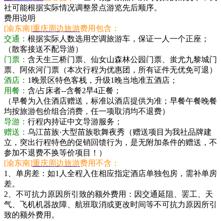
社可能根据实际情况调整景点游览先后顺序。
费用说明
[渝东南]
重庆周边旅游
费用包含：
交通：
根据实际人数选用空调旅游车，保证一人一个正座；
（散客接送不配导游）
门票：
含天生三桥门票、仙女山森林公园门票、蚩尤九黎城门
票、阿依河门票（本次行程为优惠团，所有证件无优免可退）
酒店：
1晚景区特色客栈，升级1晚当地准五酒店；
用餐：
含/占床者--含餐2早4正餐；
（早餐为入住酒店赠送，标准以酒店提供为准；早餐午餐晚餐
均按旅游包价组合消费，任一项取消均不退费）
导游：
行程内持证中文导游服务；
赠送：
乌江苗族·大型苗族歌舞夜秀（赠送项目为我社品牌建
立，突出行程特色的促销回馈行为，是无附加条件的赠送，不
参加不退费不换等价项目！）
[渝东南]
重庆周边旅游
费用不含：
1、单房差：如1人全程入住相应指定酒店单独包房，需补单房
差。
2、不可抗力原因所引致的额外费用：因交通延阻、罢工、天
气、飞机机器故障、航班取消或更改时间等不可抗力原因所引
致的额外费用。