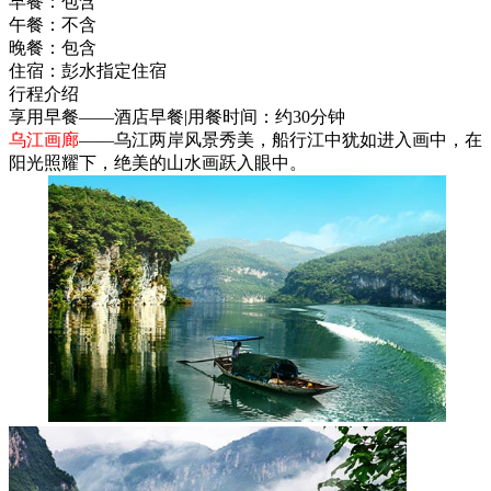
早餐：
包含
午餐：
不含
晚餐：
包含
住宿：
彭水指定住宿
行程介绍
享用早餐——酒店早餐|用餐时间：约30分钟
乌江画廊
——乌江两岸风景秀美，船行江中犹如进入画中，在
阳光照耀下，绝美的山水画跃入眼中。