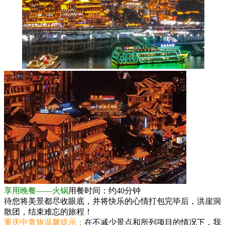
享用晚餐——火锅
用餐时间：约40分钟
待您将美景都尽收眼底，并将快乐的心情打包完毕后，洪崖洞
散团，结束难忘的旅程！
重庆中青旅
温馨提示：
在不减少景点和所列项目的情况下，我