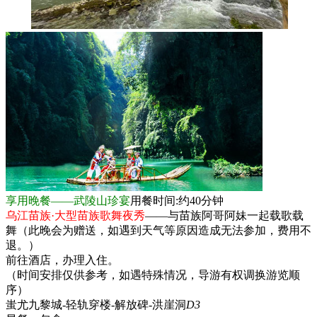
享用晚餐——武陵山珍宴
用餐时间:约40分钟
乌江苗族·大型苗族歌舞夜秀
——与苗族阿哥阿妹一起载歌载
舞（此晚会为赠送，如遇到天气等原因造成无法参加，费用不
退。）
前往酒店，办理入住。
（时间安排仅供参考，如遇特殊情况，导游有权调换游览顺
序）
蚩尤九黎城-轻轨穿楼-解放碑-洪崖洞
D3