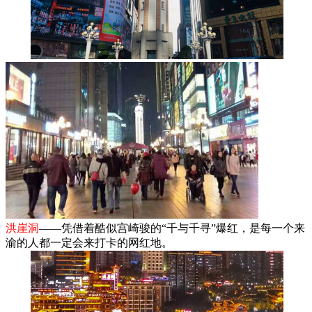
洪崖洞
——凭借着酷似宫崎骏的“千与千寻”爆红，是每一个来
渝的人都一定会来打卡的网红地。