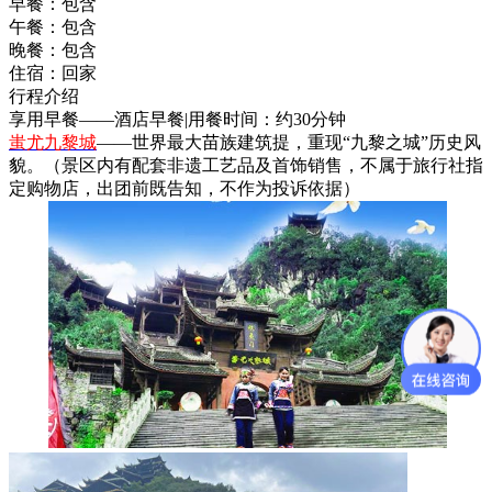
早餐：
包含
午餐：
包含
晚餐：
包含
住宿：
回家
行程介绍
享用早餐——酒店早餐|用餐时间：约30分钟
蚩尤九黎城
——世界最大苗族建筑提，重现“九黎之城”历史风
貌。（景区内有配套非遗工艺品及首饰销售，不属于旅行社指
定购物店，出团前既告知，不作为投诉依据）