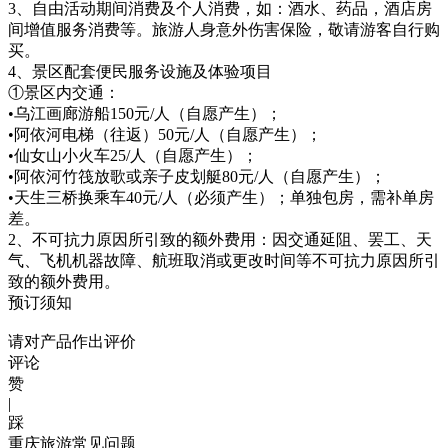
3、自由活动期间消费及个人消费，如：酒水、药品，酒店房
间增值服务消费等。旅游人身意外伤害保险，敬请游客自行购
买。
4、景区配套便民服务设施及体验项目
①景区内交通：
•乌江画廊游船150元/人（自愿产生）；
•阿依河电梯（往返）50元/人（自愿产生）；
•仙女山小火车25/人（自愿产生）；
•阿依河竹筏放歌或亲子皮划艇80元/人（自愿产生）；
•天生三桥换乘车40元/人（必须产生）；单独包房，需补单房
差。
2、不可抗力原因所引致的额外费用：因交通延阻、罢工、天
气、飞机机器故障、航班取消或更改时间等不可抗力原因所引
致的额外费用。
预订须知
请对产品作出评价
评论
赞
|
踩
重庆旅游常见问题