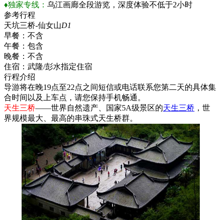
♦独家专线：
乌江画廊全段游览，深度体验不低于2小时
参考行程
天坑三桥-仙女山
D1
早餐：
不含
午餐：
包含
晚餐：
不含
住宿：
武隆/彭水指定住宿
行程介绍
导游将在晚19点至22点之间短信或电话联系您第二天的具体集
合时间以及上车点，请您保持手机畅通。
天生三桥
——世界自然遗产、国家5A级景区的
天生三桥
，世
界规模最大、最高的串珠式天生桥群。