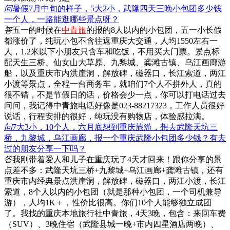
问
暑假7月中旬的样子，5大2小，武隆四天三晚小包团多少钱
一个人，一路能逛哪些景点呀？
答
五一的时候在
中青旅
的报的8人以内的小包团，五一小长假
都涨价了，纯玩小包不含往返重庆大交通，人均1550左右一
人，1.2米以下小朋友只含车和吃饭，不用买大门票。景点标
配天生三桥、仙女山大草原、九黎城、龚滩古镇、乌江画廊游
船，以及重庆市内洪崖洞，解放碑，磁器口，长江索道，两江
小渡等景点，全程一台商务车，就咱们7个人不拼外人，真的
很不错，不是节假日的话，价格会少一点，你可以打电话过去
问问，我记得中青旅电话好像是023-88217323，工作人员很好
说话，行程安排的很好，纯玩没有购物店，体验感拉满。
问
7大3小，10个人，六月底想到重庆旅游，想去武隆天坑三
桥，九黎城，乌江画廊，报一个重庆武隆小包团多少钱？有去
过的朋友分享一下吗？
答
我刚带着爱人和儿子在重庆玩了4天才回来！跟你分享的景
点差不多：武隆天坑三桥+九黎城+乌江画廊+龚滩古镇，还有
重庆市内经典景点洪崖洞，解放碑，磁器口，两江小渡，长江
索道，8个人以内的小包团（就是那种小包团，一个司机兼导
游），人均1K＋，性价比很高。你们10个人能够独立成团
了。我找的重庆本地旅行社中青旅，4天3晚，包含：来回车费
（SUV）、3晚住宿（武隆县城一晚+市内四星酒店两晚）、