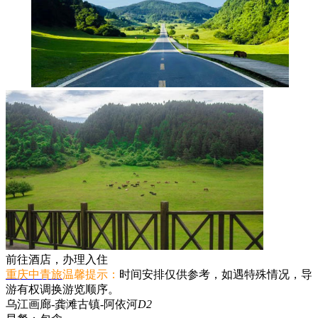
前往酒店，办理入住
重庆中青旅
温馨提示：
时间安排仅供参考，如遇特殊情况，导
游有权调换游览顺序。
乌江画廊-龚滩古镇-阿依河
D2