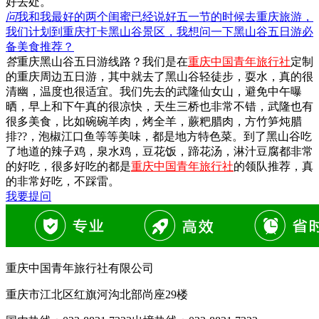
好去处。
问
我和我最好的两个闺蜜已经说好五一节的时候去重庆旅游，
我们计划到重庆打卡黑山谷景区，我想问一下黑山谷五日游必
备美食推荐？
答
重庆黑山谷五日游线路？我们是在
重庆中国青年旅行社
定制
的重庆周边五日游，其中就去了黑山谷轻徒步，耍水，真的很
清幽，温度也很适宜。我们先去的武隆仙女山，避免中午曝
晒，早上和下午真的很凉快，天生三桥也非常不错，武隆也有
很多美食，比如碗碗羊肉，烤全羊，蕨粑腊肉，方竹笋炖腊
排??，泡椒江口鱼等等美味，都是地方特色菜。到了黑山谷吃
了地道的辣子鸡，泉水鸡，豆花饭，蹄花汤，淋汁豆腐都非常
的好吃，很多好吃的都是
重庆中国青年旅行社
的领队推荐，真
的非常好吃，不踩雷。
我要提问
重庆中国青年旅行社有限公司
重庆市江北区红旗河沟北部尚座29楼