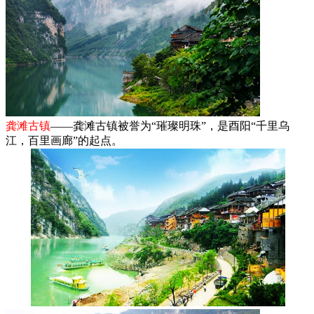
龚滩古镇
——龚滩古镇被誉为“璀璨明珠”，是酉阳“千里乌
江，百里画廊”的起点。