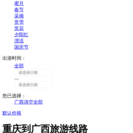
蜜月
春节
采摘
赏雪
赏花
夕阳红
漂流
国庆节
出游时间：
全部
—
您已选择：
广西
清空全部
默认
价格
重庆到广西旅游线路