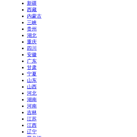
新疆
西藏
内蒙古
三峡
贵州
湖北
重庆
四川
安徽
广东
甘肃
宁夏
山东
山西
河北
湖南
河南
吉林
江苏
江西
辽宁