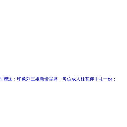
别赠送：印象刘三姐新贵宾席，每位成人桂花伴手礼一份；