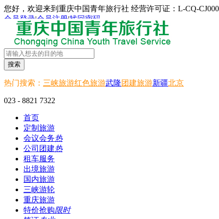
您好，欢迎来到重庆中国青年旅行社 经营许可证：L-CQ-CJ000
会员登录
|
会员注册
|
找回密码
搜索
热门搜索：
三峡旅游
红色旅游
武隆
团建旅游
新疆
北京
023 - 8821 7322
首页
定制旅游
会议会务
热
公司团建
热
租车服务
出境旅游
国内旅游
三峡游轮
重庆旅游
特价抢购
限时