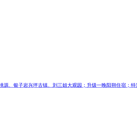
外桃源、银子岩兴坪古镇、刘三姐大观园；升级一晚阳朔住宿；特