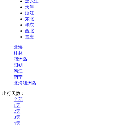
黑龙江
天津
浙江
东北
华东
西北
青海
北海
桂林
涠洲岛
阳朔
漓江
南宁
北海涠洲岛
出行天数：
全部
1天
2天
3天
4天