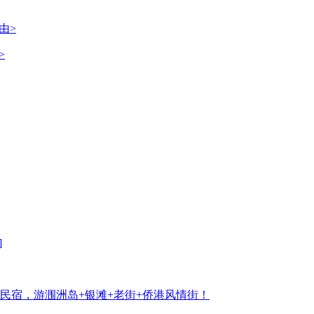
>
民宿，游涠洲岛+银滩+老街+侨港风情街！