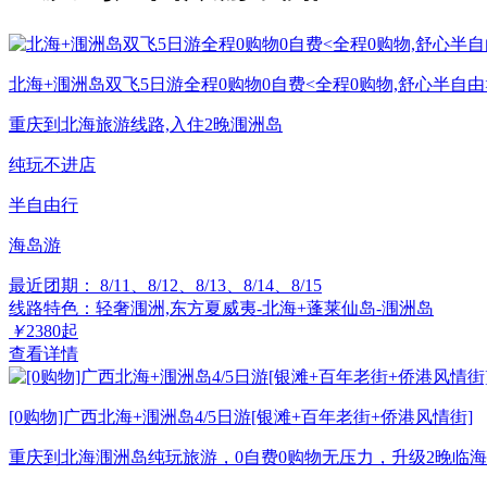
北海+涠洲岛双飞5日游全程0购物0自费<全程0购物,舒心半自由
重庆到北海旅游线路,入住2晚涠洲岛
纯玩不进店
半自由行
海岛游
最近团期： 8/11、8/12、8/13、8/14、8/15
线路特色：轻奢涠洲,东方夏威夷-北海+蓬莱仙岛-涠洲岛
￥
2380
起
查看详情
[0购物]广西北海+涠洲岛4/5日游[银滩+百年老街+侨港风情街]
重庆到北海涠洲岛纯玩旅游，0自费0购物无压力，升级2晚临海