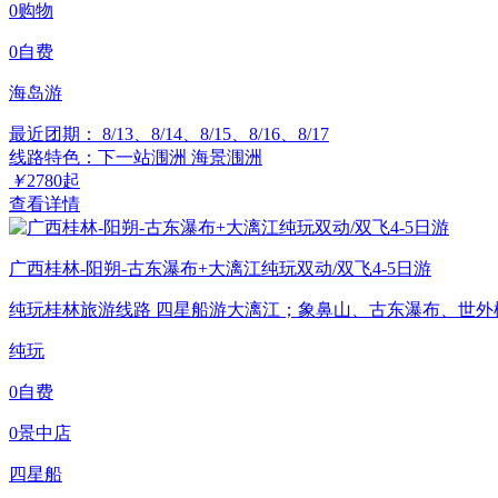
0购物
0自费
海岛游
最近团期： 8/13、8/14、8/15、8/16、8/17
线路特色：下一站涠洲 海景涠洲
￥
2780
起
查看详情
广西桂林-阳朔-古东瀑布+大漓江纯玩双动/双飞4-5日游
纯玩桂林旅游线路 四星船游大漓江；象鼻山、古东瀑布、世
纯玩
0自费
0景中店
四星船