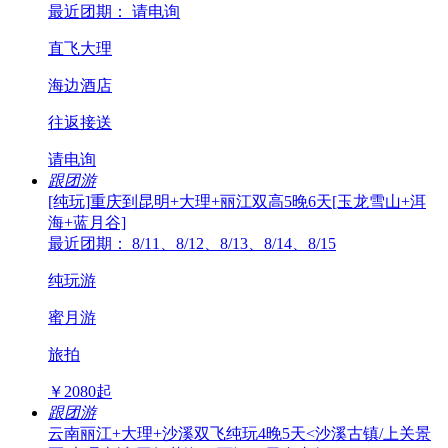
最近团期： 请电询
直飞大理
海边酒店
往返接送
请电询
跟团游
[纯玩]重庆到昆明+大理+丽江双高5晚6天[玉龙雪山+洱
海+蓝月谷]
最近团期： 8/11、8/12、8/13、8/14、8/15
纯玩游
蜜月游
旅拍
￥
2080
起
跟团游
云南丽江+大理+沙溪双飞纯玩4晚5天<沙溪古镇/上关景