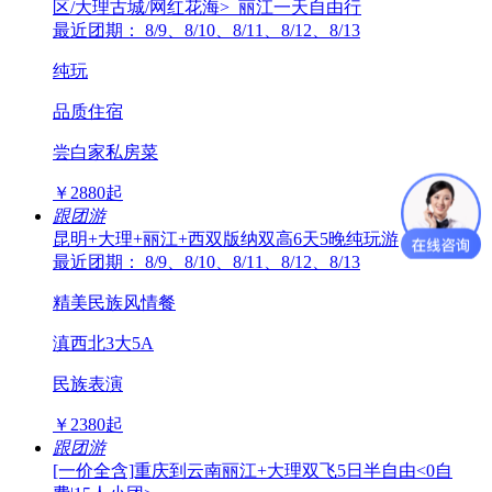
区/大理古城/网红花海>_丽江一天自由行
最近团期： 8/9、8/10、8/11、8/12、8/13
纯玩
品质住宿
尝白家私房菜
￥
2880
起
跟团游
昆明+大理+丽江+西双版纳双高6天5晚纯玩游
最近团期： 8/9、8/10、8/11、8/12、8/13
精美民族风情餐
滇西北3大5A
民族表演
￥
2380
起
跟团游
[一价全含]重庆到云南丽江+大理双飞5日半自由<0自