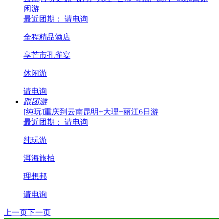
闲游
最近团期： 请电询
全程精品酒店
享芒市孔雀宴
休闲游
请电询
跟团游
[纯玩]重庆到云南昆明+大理+丽江6日游
最近团期： 请电询
纯玩游
洱海旅拍
理想邦
请电询
上一页
下一页