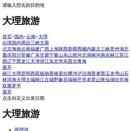
请输入想去的目的地
大理旅游
首页
>
国内
>
云南
>
大理
出境
国内
周边
三峡
主题
北京
海南
云南
福建
广西
上海
陕西
新疆
西藏
内蒙古
三峡
贵州
湖北
重庆
四川
安徽
广东
甘肃
宁夏
山东
山西
河北
湖南
河南
吉林
江苏
江
西
辽宁
黑龙江
天津
浙江
东北
华东
西北
青海
展开
丽江
大理
昆明
西双版纳
香格里拉
腾冲
泸沽湖
普者黑
玉龙雪山
石
林
洱海
大理古城
丽江古城
野象谷
瑞丽
芒市
老君山
抚仙湖
拉市海
双廊
罗平
展开
点击自定义出发日期
大理旅游
跟团游