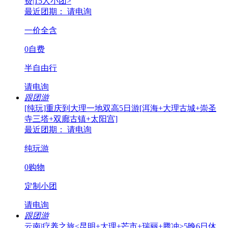
费|15人小团>
最近团期： 请电询
一价全含
0自费
半自由行
请电询
跟团游
[纯玩]重庆到大理一地双高5日游[洱海+大理古城+崇圣
寺三塔+双廊古镇+太阳宫]
最近团期： 请电询
纯玩游
0购物
定制小团
请电询
跟团游
云南|疗养之旅<昆明+大理+芒市+瑞丽+腾冲>5晚6日休