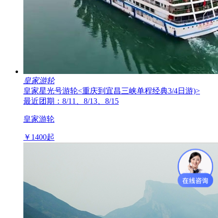
皇家游轮
皇家星光号游轮
<重庆到宜昌三峡单程经典3/4日游)>
最近团期：8/11、8/13、8/15
皇家游轮
￥
1400
起