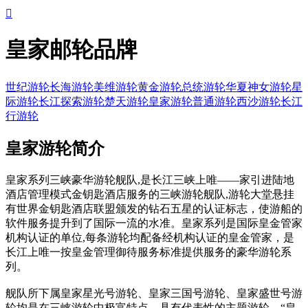

皇家邮轮品牌
世纪游轮
长海游轮
美维游轮
黄金游轮
总统游轮
华夏神女游轮
星
际游轮
长江探索游轮
楚天游轮
皇家游轮
普通游轮
西沙游轮
长江
行游轮
皇家游轮简介
皇家系列三峡豪华游轮舰队,是长江三峡上唯——家引进陆地
酒店管理模式金钥匙酒店服务的三峡游轮舰队,游轮大堂悬挂
有世界金钥匙酒店联盟颁发的钻石五星的认证标志，使游船的
软件服务提升到了国际一流的水准。皇家系列是国际皇金管家
机构认证的单位,每条游轮均配备经机构认证的皇金管家，是
长江上唯一按皇金管理御待服务标准提供服务的豪华游轮系
列。
舰队所下属皇家星光号游轮、皇家三国号游轮、皇家盛世号游
轮均是在三峡游轮中极富特点，具有代表性的主题游轮。“皇