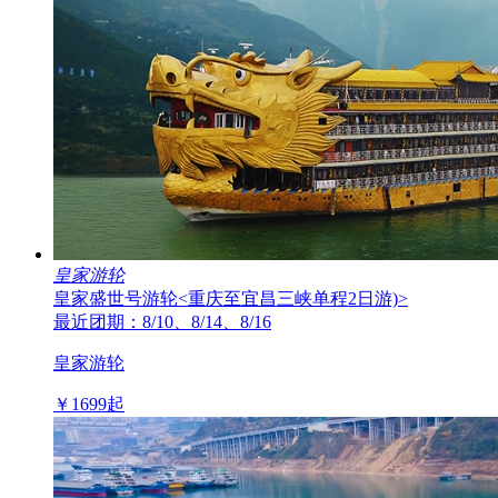
皇家游轮
皇家盛世号游轮
<重庆至宜昌三峡单程2日游)>
最近团期：8/10、8/14、8/16
皇家游轮
￥
1699
起