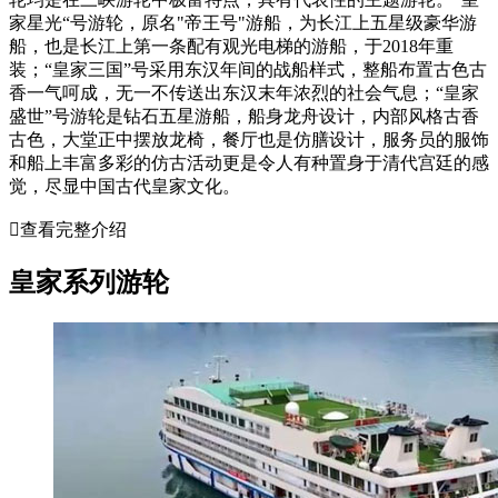
家星光“号游轮，原名"帝王号"游船，为长江上五星级豪华游
船，也是长江上第一条配有观光电梯的游船，于2018年重
装；“皇家三国”号采用东汉年间的战船样式，整船布置古色古
香一气呵成，无一不传送出东汉末年浓烈的社会气息；“皇家
盛世”号游轮是钻石五星游船，船身龙舟设计，内部风格古香
古色，大堂正中摆放龙椅，餐厅也是仿膳设计，服务员的服饰
和船上丰富多彩的仿古活动更是令人有种置身于清代宫廷的感
觉，尽显中国古代皇家文化。

查看完整介绍
皇家系列游轮