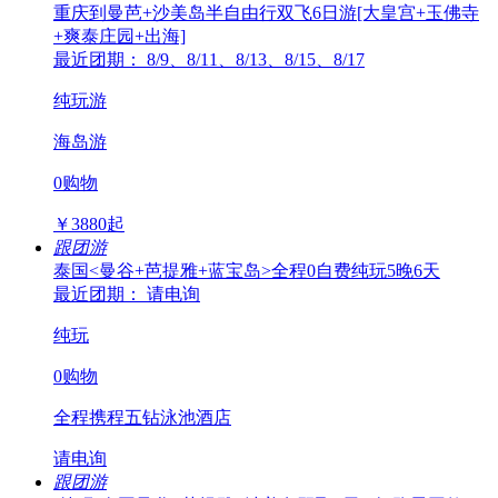
重庆到曼芭+沙美岛半自由行双飞6日游[大皇宫+玉佛寺
+爽泰庄园+出海]
最近团期： 8/9、8/11、8/13、8/15、8/17
纯玩游
海岛游
0购物
￥
3880
起
跟团游
泰国<曼谷+芭提雅+蓝宝岛>全程0自费纯玩5晚6天
最近团期： 请电询
纯玩
0购物
全程携程五钻泳池酒店
请电询
跟团游