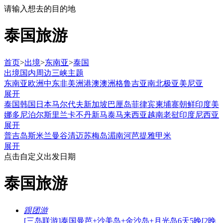
请输入想去的目的地
泰国旅游
首页
>
出境
>
东南亚
>
泰国
出境
国内
周边
三峡
主题
东南亚
欧洲
中东非
美洲
港澳
澳洲
格鲁吉亚
南北极
亚美尼亚
展开
泰国
韩国
日本
马尔代夫
新加坡
巴厘岛
菲律宾
柬埔寨
朝鲜
印度
美
娜多
尼泊尔
斯里兰卡
不丹
新马泰
马来西亚
越南
老挝
印度尼西亚
展开
普吉岛
斯米兰
曼谷
清迈
苏梅岛
湄南河
芭提雅
甲米
展开
点击自定义出发日期
泰国旅游
跟团游
[三岛联游]泰国曼芭+沙美岛+金沙岛+月光岛6天5晚[2晚