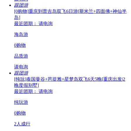
跟团游
[0购物]重庆到普吉岛双飞6日游[斯米兰+四面佛+神仙半
岛]
最近团期： 请电询
海岛游
0购物
品质游
请电询
跟团游
[纯玩]泰国曼谷+芭提雅+星梦岛双飞6天5晚[重庆出发|2
晚度假别墅]
最近团期： 请电询
纯玩游
0购物
2人成行