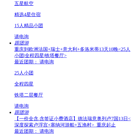
五星航空
精选4星住宿
15人精品小团
请电询
跟团游
重庆到欧洲法国+瑞士+意大利+多洛米蒂13天10晚<25人
小团|全程四星|铁塔餐厅>
最近团期： 请电询
25人小团
全程四星
铁塔二层餐厅
请电询
跟团游
【一价全含.含签证小费酒店】德法瑞意奥列卢7国13日<
深度探索卢浮宫+塞纳河游船+五渔村>_重庆起止
最近团期： 请电询