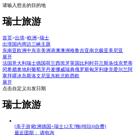
请输入想去的目的地
瑞士旅游
首页
>
出境
>
欧洲
>
瑞士
出境
国内
周边
三峡
主题
东南亚
欧洲
中东非
美洲
港澳
澳洲
格鲁吉亚
南北极
亚美尼亚
展开
法国
意大利
瑞士
德国
荷兰
西班牙
英国
比利时
芬兰
斯洛伐克
梵蒂
冈
希腊
奥地利
葡萄牙
丹麦
挪威
瑞典
俄罗斯
匈牙利
捷克
爱尔兰
阿
塞拜疆
冰岛
斯洛文尼亚
东欧
北欧
西欧
展开
点击自定义出发日期
瑞士旅游
[亲子游]欧洲德国+瑞士12天7晚[纯玩|0自费]
最近团期： 请电询