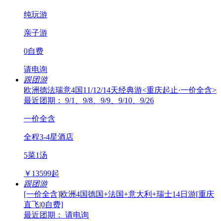
纯玩游
亲子游
0自费
请电询
跟团游
欧洲德法瑞意4国11/12/14天经典游<重庆起止·一价全含>
最近团期： 9/1、9/8、9/9、9/10、9/26
一价全含
全程3-4星酒店
5菜1汤
￥
13599
起
跟团游
[一价全含]欧洲4国德国+法国+意大利+瑞士14日游[重庆
直飞|0自费]
最近团期： 请电询