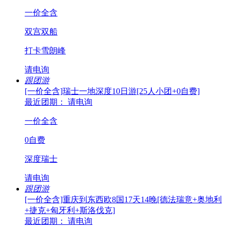
一价全含
双宫双船
打卡雪朗峰
请电询
跟团游
[一价全含]瑞士一地深度10日游[25人小团+0自费]
最近团期： 请电询
一价全含
0自费
深度瑞士
请电询
跟团游
[一价全含]重庆到东西欧8国17天14晚[德法瑞意+奥地利
+捷克+匈牙利+斯洛伐克]
最近团期： 请电询