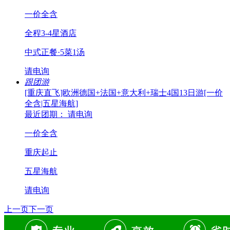
一价全含
全程3-4星酒店
中式正餐·5菜1汤
请电询
跟团游
[重庆直飞]欧洲德国+法国+意大利+瑞士4国13日游[一价
全含|五星海航]
最近团期： 请电询
一价全含
重庆起止
五星海航
请电询
上一页
下一页