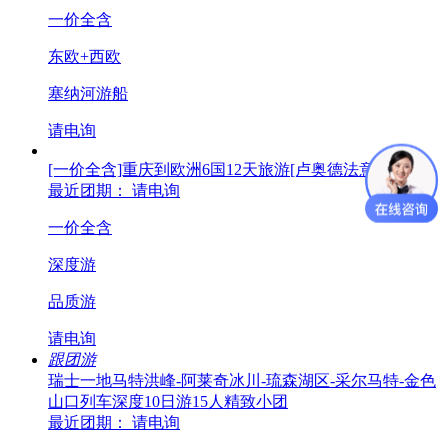
一价全含
东欧+西欧
塞纳河游船
请电询
[一价全含]重庆到欧洲6国12天旅游[卢奥德法意瑞]
最近团期： 请电询
一价全含
深度游
品质游
请电询
跟团游
瑞士一地马特洪峰-阿莱奇冰川-琉森湖区-采尔马特-金色
山口列车深度10日游15人精致小团
最近团期： 请电询