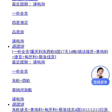
最近团期： 请电询
一价全含
四星酒店
品质游
请电询
跟团游
[一价全含]重庆到东西欧8国17天14晚[德法瑞意+奥地利
+捷克+匈牙利+斯洛伐克]
最近团期： 请电询
一价全含
东欧+西欧
塞纳河游船
请电询
跟团游
东欧捷克+奥地利+匈牙利+斯洛伐克4国10\11\12\13日游_