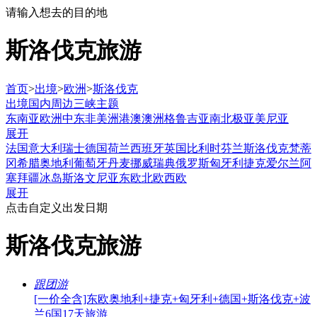
请输入想去的目的地
斯洛伐克旅游
首页
>
出境
>
欧洲
>
斯洛伐克
出境
国内
周边
三峡
主题
东南亚
欧洲
中东非
美洲
港澳
澳洲
格鲁吉亚
南北极
亚美尼亚
展开
法国
意大利
瑞士
德国
荷兰
西班牙
英国
比利时
芬兰
斯洛伐克
梵蒂
冈
希腊
奥地利
葡萄牙
丹麦
挪威
瑞典
俄罗斯
匈牙利
捷克
爱尔兰
阿
塞拜疆
冰岛
斯洛文尼亚
东欧
北欧
西欧
展开
点击自定义出发日期
斯洛伐克旅游
跟团游
[一价全含]东欧奥地利+捷克+匈牙利+德国+斯洛伐克+波
兰6国17天旅游