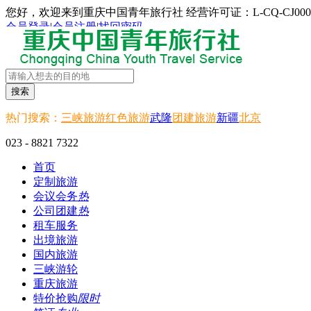
您好，欢迎来到重庆中国青年旅行社 经营许可证：L-CQ-CJ000
会员登录
|
会员注册
|
找回密码
搜索
热门搜索：
三峡旅游
红色旅游
武隆
团建旅游
新疆
北京
023 - 8821 7322
首页
定制旅游
会议会务
热
公司团建
热
租车服务
出境旅游
国内旅游
三峡游轮
重庆旅游
特价抢购
限时