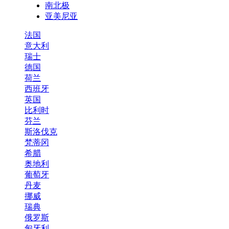
南北极
亚美尼亚
法国
意大利
瑞士
德国
荷兰
西班牙
英国
比利时
芬兰
斯洛伐克
梵蒂冈
希腊
奥地利
葡萄牙
丹麦
挪威
瑞典
俄罗斯
匈牙利