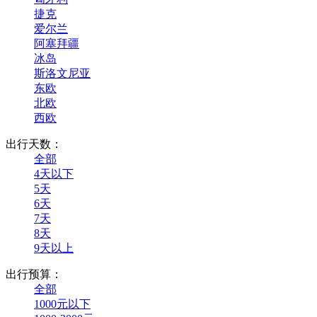
捷克
爱尔兰
阿塞拜疆
冰岛
斯洛文尼亚
东欧
北欧
西欧
出行天数：
全部
4天以下
5天
6天
7天
8天
9天以上
出行预算：
全部
1000元以下