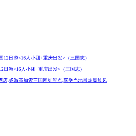
2日游<16人小团+重庆出发>（三国志）
星酒店,畅游高加索三国网红景点,享受当地最炫民族风