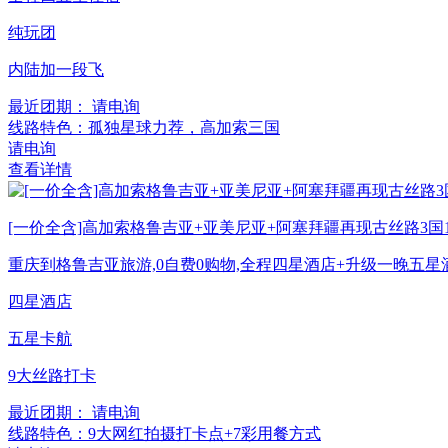
纯玩团
内陆加一段飞
最近团期： 请电询
线路特色：孤独星球力荐，高加索三国
请电询
查看详情
[一价全含]高加索格鲁吉亚+亚美尼亚+阿塞拜疆再现古丝路3国1
重庆到格鲁吉亚旅游,0自费0购物,全程四星酒店+升级一晚五
四星酒店
五星卡航
9大丝路打卡
最近团期： 请电询
线路特色：9大网红拍摄打卡点+7彩用餐方式