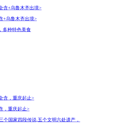
含+乌鲁木齐出境>
，多种特色美食
含，重庆起止>
三个国家四段传说,五个文明六处遗产，