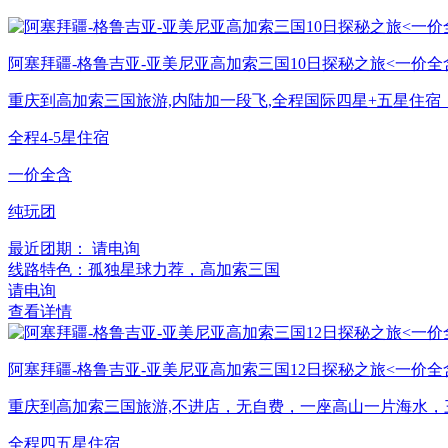
阿塞拜疆-格鲁吉亚-亚美尼亚高加索三国10日探秘之旅<一价全
重庆到高加索三国旅游,内陆加一段飞,全程国际四星+五星住宿
全程4-5星住宿
一价全含
纯玩团
最近团期： 请电询
线路特色：孤独星球力荐，高加索三国
请电询
查看详情
阿塞拜疆-格鲁吉亚-亚美尼亚高加索三国12日探秘之旅<一价全
重庆到高加索三国旅游,不进店，无自费，一座高山一片海水，
全程四五星住宿