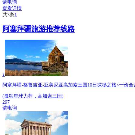
请电询
查看详情
共3条
1
阿塞拜疆旅游推荐线路
1
阿塞拜疆-格鲁吉亚-亚美尼亚高加索三国10日探秘之旅<一价全
(孤独星球力荐，高加索三国)
297
请电询