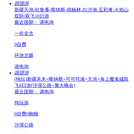
跟团游
新疆天池-吐鲁番-喀纳斯-胡杨林-白沙湖-五彩滩-火焰山
双卧/双飞10日游
最近团期： 请电询
一价全含
0自费
环游北疆
请电询
跟团游
[纯玩]新疆禾木+喀纳斯+可可托海+天池+海上魔鬼城双
飞8日游[沙漠公路+篝火晚会]
最近团期： 请电询
纯玩游
0自费0购物
沙漠公路