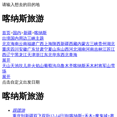
请输入想去的目的地
喀纳斯旅游
首页
>
国内
>
新疆
>
喀纳斯
出境
国内
周边
三峡
主题
北京
海南
云南
福建
广西
上海
陕西
新疆
西藏
内蒙古
三峡
贵州
湖北
重庆
四川
安徽
广东
甘肃
宁夏
山东
山西
河北
湖南
河南
吉林
江苏
江
西
辽宁
黑龙江
天津
浙江
东北
华东
西北
青海
展开
天山天池
坎儿井
火焰山
葡萄沟
乌鲁木齐
喀纳斯
禾木村
将军山雪
场
展开
点击自定义出发日期
喀纳斯旅游
跟团游
重庆到新疆双飞双卧12-14日游[喀纳斯+禾木+魔鬼城+赛