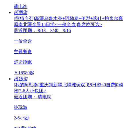
请电询
跟团游
[熊猫专列]新疆乌鲁木齐+阿勒泰+伊犁+喀什+帕米尔高
原南北疆全景15日游<一价全含|多席位可选>
最近团期： 8/13、8/30、9/16
一价全含
主题餐食
舒适睡眠
￥
16980
起
跟团游
[我的阿勒泰]重庆到新疆北疆纯玩双飞8日游<0自费|0购
物|2-6人小包团>
最近团期： 请电询
纯玩游
2-6小团