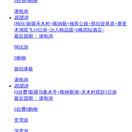
0自费0购物
请电询
跟团游
[纯玩]新疆禾木村+喀纳斯+独库公路+那拉提草原+赛里
木湖双飞10日游<26人精品团+6晚四钻酒店>
最近团期： 请电询
纯玩游
0购物
旅拍体验
请电询
跟团游
[0自费]新疆乌鲁木齐+喀纳斯湖+禾木村双卧5日游
最近团期： 请电询
0自费0购物
赏雪游
深度游