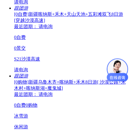
请电询
跟团游
[0自费]新疆喀纳斯+禾木+天山天池+五彩滩双飞8日游
[穿越沙漠高速]
最近团期： 请电询
0自费
0景交
S21沙漠高速
请电询
跟团游
[0购物]新疆乌鲁木齐+喀纳斯+禾木8日游[ 沙漠公路+禾
木村+喀纳斯湖+魔鬼城]
最近团期： 请电询
0自费0购物
冰雪游
休闲游