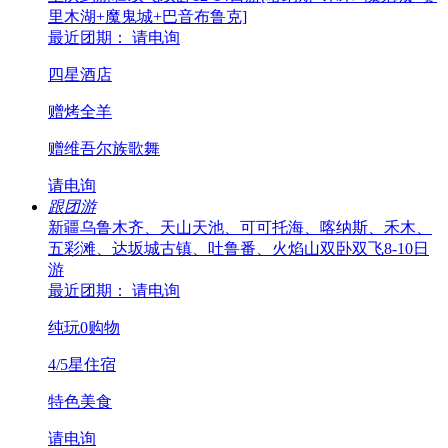
里木湖+魔鬼城+巴音布鲁克]
最近团期： 请电询
四星酒店
赠烤全羊
赠维吾尔族歌舞
请电询
跟团游
新疆乌鲁木齐、天山天池、可可托海、喀纳斯、禾木、
五彩滩、达坂城古镇、吐鲁番、火焰山双卧双飞8-10日
游
最近团期： 请电询
纯玩0购物
4/5星住宿
特色美食
请电询