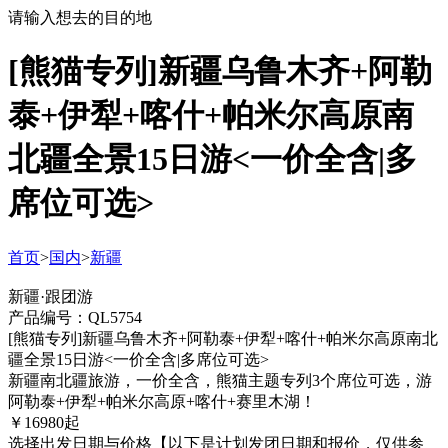
请输入想去的目的地
[熊猫专列]新疆乌鲁木齐+阿勒
泰+伊犁+喀什+帕米尔高原南
北疆全景15日游<一价全含|多
席位可选>
首页
>
国内
>
新疆
新疆·跟团游
产品编号：QL5754
[熊猫专列]新疆乌鲁木齐+阿勒泰+伊犁+喀什+帕米尔高原南北
疆全景15日游<一价全含|多席位可选>
新疆南北疆旅游，一价全含，熊猫主题专列3个席位可选，游
阿勒泰+伊犁+帕米尔高原+喀什+赛里木湖！
￥
16980
起
选择出发日期与价格
【以下是计划发团日期和报价，仅供参