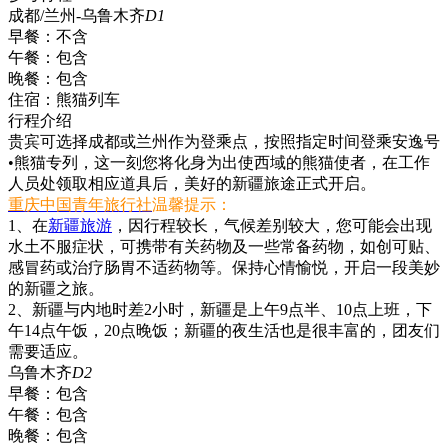
成都/兰州-乌鲁木齐
D1
早餐：
不含
午餐：
包含
晚餐：
包含
住宿：
熊猫列车
行程介绍
贵宾可选择成都或兰州作为登乘点，按照指定时间登乘安逸号
•熊猫专列，这一刻您将化身为出使西域的熊猫使者，在工作
人员处领取相应道具后，美好的新疆旅途正式开启。
重庆中国青年旅行社
温馨提示：
1、在
新疆旅游
，因行程较长，气候差别较大，您可能会出现
水土不服症状，可携带有关药物及一些常备药物，如创可贴、
感冒药或治疗肠胃不适药物等。保持心情愉悦，开启一段美妙
的新疆之旅。
2、新疆与内地时差2小时，新疆是上午9点半、10点上班，下
午14点午饭，20点晚饭；新疆的夜生活也是很丰富的，团友们
需要适应。
乌鲁木齐
D2
早餐：
包含
午餐：
包含
晚餐：
包含