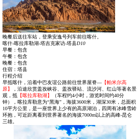
晚餐后送往车站，登乘安逸号列车前往喀什。
喀什-喀拉库勒湖-塔吉克家访-塔县
D10
早餐：
包含
午餐：
包含
晚餐：
包含
住宿：
塔县
行程介绍
早抵喀什，沿着中巴友谊公路前往世界屋脊—
【帕米尔高
原】
，沿途欣赏盖孜峡谷、盖孜驿站、流沙河、红山等著名景
观，抵
【喀拉库勒湖】
（车程约4小时，游览时间约40分
钟），喀拉库勒意为“黑海”，海拔3600米，湖深30米，总面积
10平方公里，是一座世界上少有的高原湖泊，四周有冰峰雪岭
环抱，可近距离看到世界著名的海拔7000m以上的高峰-昆仑
三雄。