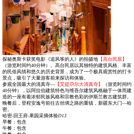
探秘奥斯卡获奖电影《追风筝的人》的拍摄地
【高台民居】
（游览时间约40分钟）。高台民居以其独特的建筑风格、丰富
的民俗风情和悠久的历史背景，成为了一个极具观赏性的打卡
景点，吸引了大量游客前来探访和体验。
参观全国最大的清真寺—
【艾提尕尔大清真寺】
（游览时间约
40分钟），以阿拉伯建筑特色与维吾尔建筑风格融于一体而建
造的一座有着浓郁民族风格和宗教色彩的伊斯兰教古建筑群。
晚餐后，登程安逸号前往古丝绸之路的重镇，新疆东大门—哈
密。
哈密-回王府-果园采摘体验
D13
早餐：
包含
午餐：
包含