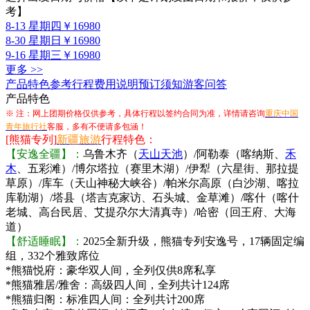
考】
8-13 星期四
￥16980
8-30 星期日
￥16980
9-16 星期三
￥16980
更多 >>
产品特色
参考行程
费用说明
预订须知
游客问答
产品特色
※ 注：网上团期价格仅供参考，具体行程以签约合同为准，详情请咨询
重庆中国
青年旅行社
客服，多有不便请多包涵！
[熊猫专列]
新疆旅游
行程特色：
【安逸全疆】：
乌鲁木齐（
天山天池
）/阿勒泰（喀纳斯、
禾
木
、五彩滩）/博尔塔拉（赛里木湖）/伊犁（六星街、那拉提
草原）/库车（天山神秘大峡谷）/帕米尔高原（白沙湖、喀拉
库勒湖）/塔县（塔吉克家访、石头城、金草滩）/喀什（喀什
老城、高台民居、艾提尕尔大清真寺）/哈密（回王府、大海
道）
【舒适睡眠】：
2025全新升级，熊猫专列安逸号，17辆固定编
组，332个雅致席位
*熊猫悦府：豪华双人间，全列仅供8席私享
*熊猫雅居/雅舍：高级四人间，全列共计124席
*熊猫归阁：标准四人间：全列共计200席