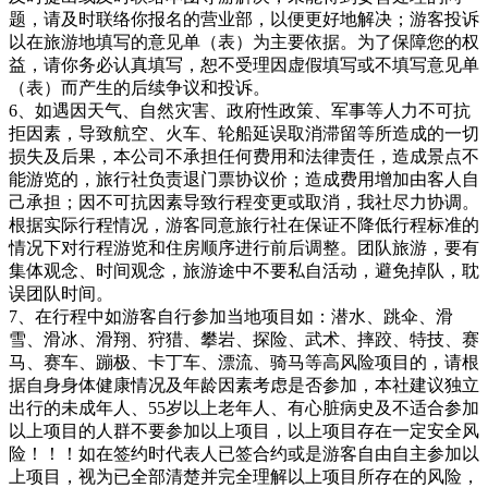
题，请及时联络你报名的营业部，以便更好地解决；游客投诉
以在旅游地填写的意见单（表）为主要依据。为了保障您的权
益，请你务必认真填写，恕不受理因虚假填写或不填写意见单
（表）而产生的后续争议和投诉。
6、如遇因天气、自然灾害、政府性政策、军事等人力不可抗
拒因素，导致航空、火车、轮船延误取消滞留等所造成的一切
损失及后果，本公司不承担任何费用和法律责任，造成景点不
能游览的，旅行社负责退门票协议价；造成费用增加由客人自
己承担；因不可抗因素导致行程变更或取消，我社尽力协调。
根据实际行程情况，游客同意旅行社在保证不降低行程标准的
情况下对行程游览和住房顺序进行前后调整。团队旅游，要有
集体观念、时间观念，旅游途中不要私自活动，避免掉队，耽
误团队时间。
7、在行程中如游客自行参加当地项目如：潜水、跳伞、滑
雪、滑冰、滑翔、狩猎、攀岩、探险、武术、摔跤、特技、赛
马、赛车、蹦极、卡丁车、漂流、骑马等高风险项目的，请根
据自身身体健康情况及年龄因素考虑是否参加，本社建议独立
出行的未成年人、55岁以上老年人、有心脏病史及不适合参加
以上项目的人群不要参加以上项目，以上项目存在一定安全风
险！！！如在签约时代表人已签合约或是游客自由自主参加以
上项目，视为已全部清楚并完全理解以上项目所存在的风险，