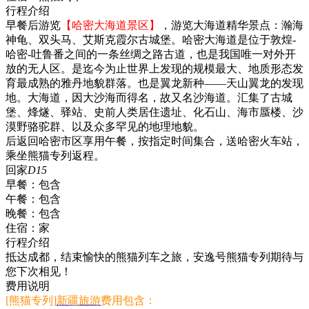
行程介绍
早餐后游览
【哈密大海道景区】
，游览大海道精华景点：瀚海
神龟、双头马、艾斯克霞尔古城堡。哈密大海道是位于敦煌-
哈密-吐鲁番之间的一条丝绸之路古道，也是我国唯一对外开
放的无人区。是迄今为止世界上发现的规模最大、地质形态发
育最成熟的雅丹地貌群落。也是翼龙新种——天山翼龙的发现
地。大海道，因大沙海而得名，故又名沙海道。汇集了古城
堡、烽燧、驿站、史前人类居住遗址、化石山、海市蜃楼、沙
漠野骆驼群、以及众多罕见的地理地貌。
后返回哈密市区享用午餐，按指定时间集合，送哈密火车站，
乘坐熊猫专列返程。
回家
D15
早餐：
包含
午餐：
包含
晚餐：
包含
住宿：
家
行程介绍
抵达成都，结束愉快的熊猫列车之旅，安逸号熊猫专列期待与
您下次相见！
费用说明
[熊猫专列]
新疆旅游
费用包含：