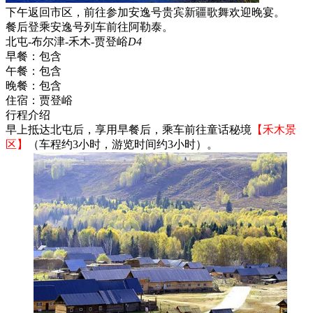
下午返回市区，前往参加安逸号贵宾新疆歌舞欢迎晚宴。
餐后登乘安逸号列车前往阿勒泰。
北屯-布尔津-禾木-贾登峪
D4
早餐：
包含
午餐：
包含
晚餐：
包含
住宿：
贾登峪
行程介绍
早上抵达北屯后，享用早餐后，乘车前往童话秘境
【禾木景
区】
（车程约3小时，游览时间约3小时）。