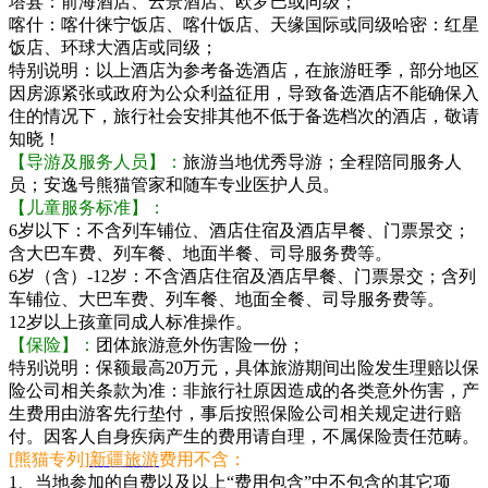
塔县：前海酒店、云景酒店、欧罗巴或同级；
喀什：喀什徕宁饭店、喀什饭店、天缘国际或同级哈密：红星
饭店、环球大酒店或同级；
特别说明：以上酒店为参考备选酒店，在旅游旺季，部分地区
因房源紧张或政府为公众利益征用，导致备选酒店不能确保入
住的情况下，旅行社会安排其他不低于备选档次的酒店，敬请
知晓！
【导游及服务人员】：
旅游当地优秀导游；全程陪同服务人
员；安逸号熊猫管家和随车专业医护人员。
【儿童服务标准】：
6岁以下：不含列车铺位、酒店住宿及酒店早餐、门票景交；
含大巴车费、列车餐、地面半餐、司导服务费等。
6岁（含）-12岁：不含酒店住宿及酒店早餐、门票景交；含列
车铺位、大巴车费、列车餐、地面全餐、司导服务费等。
12岁以上孩童同成人标准操作。
【保险】：
团体旅游意外伤害险一份；
特别说明：保额最高20万元，具体旅游期间出险发生理赔以保
险公司相关条款为准：非旅行社原因造成的各类意外伤害，产
生费用由游客先行垫付，事后按照保险公司相关规定进行赔
付。因客人自身疾病产生的费用请自理，不属保险责任范畴。
[熊猫专列]
新疆旅游
费用不含：
1、当地参加的自费以及以上“费用包含”中不包含的其它项