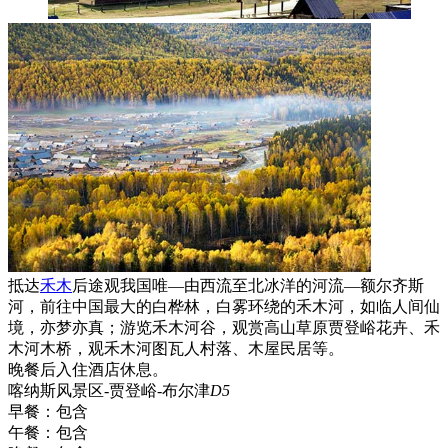
抵达
禾木
后途观我国唯—由西流至北冰洋的河流—额尔齐斯
河，前往中国最大的白桦林，白雾环绕的禾木河，如临人间仙
境，亦梦亦真；游览禾木河谷，观赏高山草原贾登峪花卉、禾
木河木桥，观禾木河图瓦人村落、木屋民居等。
晚餐后入住酒店休息。
喀纳斯风景区-贾登峪-布尔津
D5
早餐：
包含
午餐：
包含