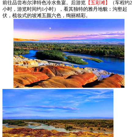
前往品尝布尔津特色冷水鱼宴。后游览
【五彩滩】
（车程约2
小时，游览时间约1小时），看其独特的雅丹地貌：沟壑起
伏，梳妆式的坡滩五颜六色，绚丽精彩。