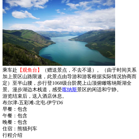
乘车赴
【观鱼台】
（赠送景点，不去不退）。（由于时间关系
加上景区山路限速，此景点由导游和游客根据实际情况协商而
定）至半山腰，步行登1068级台阶爬上山顶俯瞰喀纳斯湖全
景。漫步湖边木栈道，感受
喀纳斯
景区的闲适和宁静。
游览结束后，送入酒店休息。
布尔津-五彩滩-北屯-伊宁
D6
早餐：
包含
午餐：
包含
晚餐：
包含
住宿：
熊猫列车
行程介绍