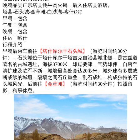
晚餐品尝正宗塔县牦牛肉火锅，后入住塔县酒店。
塔县-石头城-金草滩-白沙湖-喀什
D11
早餐：
包含
午餐：
包含
晚餐：
包含
住宿：
喀什
行程介绍
早餐后乘车前往
【塔什库尔干石头城】
（游览时间约30分
钟），石头城位于塔什库尔干塔吉克自治县城北侧，是古丝道
著名的古城遗址。海拔3700米，雄踞要津，气势雄伟，自唐至
清扩建及驻军不断，城墙最高处竟达20多米。城外建有多层或
断或续的城垣，隔墙之间石丘重叠，乱石成堆，构成独特的石
头城风光。后前往
【金草滩】
（游览时间约30分钟）拍照留
影，稍事休息。