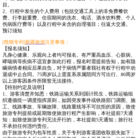
目。
2、行程中发生的个人费用（包括交通工具上的非免费餐饮
费、行李超重费、住宿期间的洗衣、电话、酒水饮料费、个人
伤病医疗费等）以及行程中未含的自理项目；往返大交通。
预订须知
[熊猫专列]
新疆旅游
注意事项：
【报名须知】
凡身心健康、乐观向上者均可报名。有严重高血压、心脏病、
哮喘病等疾病不适宜参加此行程，报名时需提前告知，如有隐
瞒病情者相应后果自负，对于病情严重者我社有权于行程中劝
退或中止合同。75周岁以上需直系亲属陪同方可出行。80周岁
以上游客因条件所限暂无法接待。
【特别约定及说明】
1、游客清楚并知悉：铁路运输关系到国计民生，铁路运输组
织遵循统一调度指挥原则，如因突发事件或铁路部门调图、施
工、线路事故、车辆故障、线路重线等不可抗拒的原因，致使
旅游专列提前或延期致使旅游行程产生影响，本社提前7天通
知；如致使旅游专列无法开行的，本社提前5天通知；旅行社
不承担任何违约责任。
由于旅游专列为包车性质，关于专列游客退团收取损失如下：