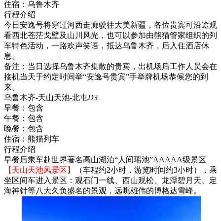
住宿：
乌鲁木齐
行程介绍
今日安逸号将穿过河西走廊驶往大美新疆，各位贵宾可沿途观
看西北苍茫戈壁及山川风光，也可以参加由熊猫管家组织的列
车特色活动，一路欢声笑语，抵达乌鲁木齐，后入住酒店休
息。
备注：当日选择乌鲁木齐集散的贵宾，出机场后工作人员会在
接机当天于约定时间举“安逸号贵宾”手举牌机场恭候您的到
来。
乌鲁木齐-天山天池-北屯
D3
早餐：
包含
午餐：
包含
晚餐：
包含
住宿：
熊猫列车
行程介绍
早餐后乘车赴世界著名高山湖泊“人间瑶池”AAAAA级景区
【天山天池风景区】
（车程约2小时，游览时间约3小时），乘
坐区间车进入景区：观石门一线、西山观松、龙潭碧月天、定
海神针等八大久负盛名的景观，远眺雄伟的博格达雪峰。