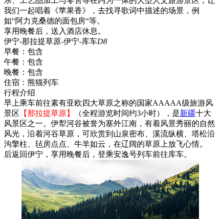
乐、工艺品加工与零售等在内为一体的大型人文旅游景区，让
我们一起唱着《苹果香》，去找寻歌词中描述的场景，例
如“阿力克桑德的面包房“等。
享用晚餐后，送入酒店休息。
伊宁-那拉提草原-伊宁-库车
D8
早餐：
包含
午餐：
包含
晚餐：
包含
住宿：
熊猫列车
行程介绍
早上乘车前往素有亚欧四大草原之称的国家AAAAA级旅游风
景区
【那拉提草原】
（全程游览时间约3小时），是
新疆
十大
风景区之一。伊犁河谷被誉为塞外江南，有着风景秀丽的自然
风光，沿着河谷草原，可欣赏到山泉密布、溪流纵横、塔松沿
沟擎柱、毡房点点、牛羊如云，在辽阔的草原上放飞心情。
后返回伊宁，享用晚餐后，登乘安逸号列车前往库车。