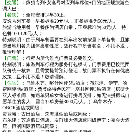
【交通】：
熊猫专列•安逸号对应列车席位+目的地正规旅游空
调大巴；
【餐饮】：
全程安排14早30正。
安逸号列车餐：早餐标准20元/人，正餐标准为50元/人。
旅游当地用餐：早餐多为酒店自带，正餐标准为50元/人，特
色餐100-120元/人；
特别说明：由于列车餐需要在列车出发前按量下单备餐，且旅
游当地用餐为团体桌餐性质，故行程中所含餐食，不用不退，
敬请理解！
【门票】：
行程内所含景点门票及必要景交。
特别说明：旅游列车行程为服务打包模式，门票费用已按照团
队价统一核算，且需要提前预订登记，故门票不执行任何优惠
政策，且不用不退！敬请理解。
【住宿】：
乌鲁木齐、喀什网评5钻酒店；布尔津、伊宁、哈
密网评4钻酒店；贾登峪特色民宿；塔县网评3钻酒店（房型为
双人标准间、如遇单男单女将进行拼房安排，如无法拼房或自
愿单住的客人，需自补单房差3000元/人。）乌鲁木齐：
OBOR酒店或同级；
贾登峪：古田酒店、森海度假酒店或同级；
布尔津：苏通假日酒店、友谊峰大酒店或同级伊宁：嘉会大酒
店、恒润国际酒店或同级；