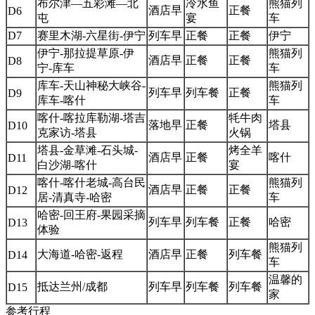
布尔津—五彩滩—北
冷水鱼
熊猫列
酒店早
正餐
D6
屯
宴
车
D7
赛里木湖-六星街-伊宁
列车早
正餐
正餐
伊宁
伊宁-那拉提草原-伊
熊猫列
酒店早
正餐
正餐
D8
宁-库车
车
库车-天山神秘大峡谷-
熊猫列
列车早
列车餐
正餐
D9
库车-喀什
车
喀什-喀拉库勒湖-塔吉
牦牛肉
落地早
正餐
塔县
D10
克家访-塔县
火锅
塔县-金草滩-石头城-
烤全羊
酒店早
正餐
喀什
D11
白沙湖-喀什
宴
喀什-喀什老城-高台民
熊猫列
酒店早
正餐
正餐
D12
居-清真寺-哈密
车
哈密-回王府-果园采摘
列车早
列车餐
正餐
哈密
D13
体验
熊猫列
大海道-哈密-返程
酒店早
正餐
列车餐
D14
车
温馨的
抵达兰州/成都
列车早
列车餐
列车餐
D15
家
参考行程