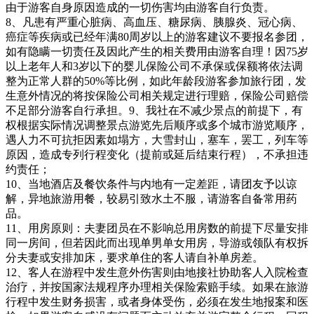
由于游客自身原因造成的一切伤害均由游客自行负责。
8、凡患有严重心脏病、高血压、糖尿病、胰腺炎、冠心病、
癌症等疾病或已经年满80周岁以上的游客建议不要报名参团，
如有隐瞒一切责任及因此产生的相关费用由游客自理！因75岁
以上老年人和3岁以下的婴儿保险公司不承保或保额将依法调
整为正常人群的50%等比例，如此年龄段游客参加旅行团，发
生意外情况的将按保险公司相关规定进行理赔，保险公司赔偿
不足部分游客自行承担。9、我社在不减少景点的前提下，有
权根据实际情况调整景点游览先后顺序或多个城市游览顺序，
遇人力不可抗拒因素如塌方，大雪封山，塞车，罢工，列车等
原因，造成专列行程变化（提前或延后结束行程），不承担违
约责任；
10、当地酒店及餐饮条件与内地有一定差距，请团友予以谅
解，异地旅游用餐，较易引致水土不服，请游客自备常用药
品。
11、用房原则：夫妻团员在不影响总用房数的前提下尽量安排
同一房间，但若因此而出现单男单女用房，导游或领队有权拆
分夫妻或安排加床，要求单住的客人请自补单房差。
12、客人在游程中发生意外伤害则由地接社协助客人入院检查
治疗，并按国家法规程序办理相关保险索赔手续。如果在旅游
行程中发生财务损害，或者身体受伤，必须在发生地报案和医