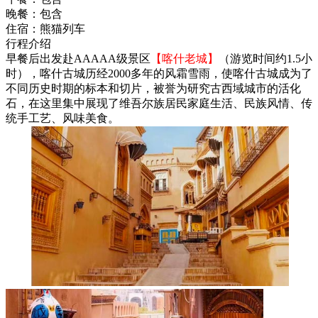
晚餐：
包含
住宿：
熊猫列车
行程介绍
早餐后出发赴AAAAA级景区
【喀什老城】
（游览时间约1.5小
时），喀什古城历经2000多年的风霜雪雨，使喀什古城成为了
不同历史时期的标本和切片，被誉为研究古西域城市的活化
石，在这里集中展现了维吾尔族居民家庭生活、民族风情、传
统手工艺、风味美食。