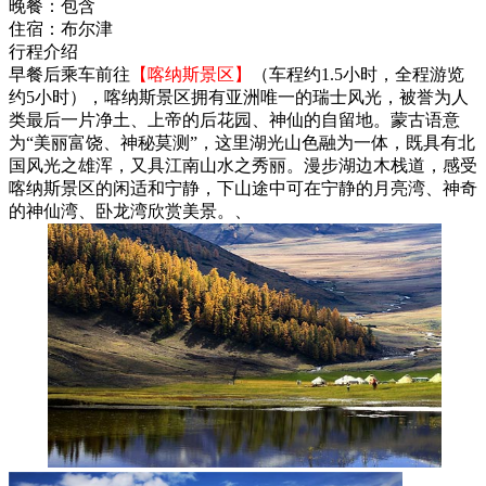
晚餐：
包含
住宿：
布尔津
行程介绍
早餐后乘车前往
【喀纳斯景区】
（车程约1.5小时，全程游览
约5小时），喀纳斯景区拥有亚洲唯一的瑞士风光，被誉为人
类最后一片净土、上帝的后花园、神仙的自留地。蒙古语意
为“美丽富饶、神秘莫测”，这里湖光山色融为一体，既具有北
国风光之雄浑，又具江南山水之秀丽。漫步湖边木栈道，感受
喀纳斯景区的闲适和宁静，下山途中可在宁静的月亮湾、神奇
的神仙湾、卧龙湾欣赏美景。、