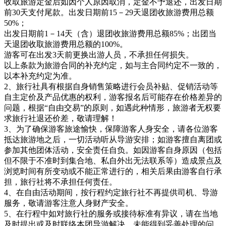
收取旅游定金后如因个人原因取消，定金不予退还，出发日期
前30天支付尾款。出发日期前15－29天退团收旅游费用总额
50%；
出发日期前1－14天（含）退团收旅游费用总额85%；出团当
天退团收取旅游费用总额的100%。
游客可在出发3天前更换出游人员，不承担任何损失。
以上条款为旅游合同的补充约定，如与主合同约定不一致的，
以本补充约定为准。
2、旅行社具有根据自身销售策略进行会员补贴、促销活动等
自主定价及产品优惠的权利，游客报名后可能存在价格差异的
问题，根据“自由交易”的原则，如遇此种情形，旅游者无权要
求旅行社退还价差，敬请理解！
3、为了确保游客旅途愉快，保障游客人身安全，请各位游客
抵达旅游地之后，一切活动听从导游安排；如游客擅自离团或
参加其他团体活动，安全责任自负。如因游客自身原因（包括
但不限于不准时到集合地、私自外出无法联系等）造成景点及
浏览时间有所变动或不能正常进行的，相关后果由游客自行承
担，旅行社将不承担任何责任。
4、在自由活动期间，按行程约定旅行社不再提供司机、导游
服务，敬请游客注意人身财产安全。
5、在行程中如对旅行社的服务或接待标准有异议，请在当地
及时提出或及时联络本团导游解决，未能得到妥善处理的问