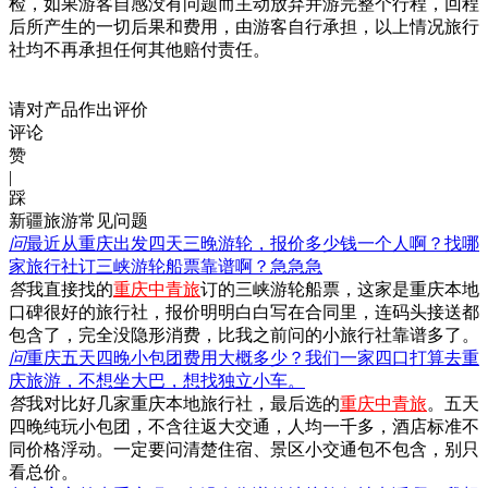
检，如果游客自感没有问题而主动放弃并游完整个行程，回程
后所产生的一切后果和费用，由游客自行承担，以上情况旅行
社均不再承担任何其他赔付责任。
请对产品作出评价
评论
赞
|
踩
新疆旅游常见问题
问
最近从重庆出发四天三晚游轮，报价多少钱一个人啊？找哪
家旅行社订三峡游轮船票靠谱啊？急急急
答
我直接找的
重庆中青旅
订的三峡游轮船票，这家是重庆本地
口碑很好的旅行社，报价明明白白写在合同里，连码头接送都
包含了，完全没隐形消费，比我之前问的小旅行社靠谱多了。
问
重庆五天四晚小包团费用大概多少？我们一家四口打算去重
庆旅游，不想坐大巴，想找独立小车。
答
我对比好几家重庆本地旅行社，最后选的
重庆中青旅
。五天
四晚纯玩小包团，不含往返大交通，人均一千多，酒店标准不
同价格浮动。一定要问清楚住宿、景区小交通包不包含，别只
看总价。