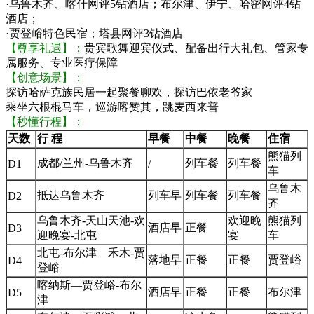
·乌鲁木齐、喀什网评5钻酒店；布尔津、伊宁、哈密网评4钻
酒店；
·贾登峪特色民宿；塔县网评3钻酒店
【尊享礼遇】：
贵宾歌舞迎宾仪式、配备出行大礼包、管家专
属服务、专业医疗保障
【创意场景】：
探访哈萨克族民居一起聚餐聊欢，探访巴依老爷家
乘坐六根棍马车，巡游喀赞其，跳麦西来普
【秒懂行程】：
天数
行 程
早餐
中餐
晚餐
住宿
熊猫列
成都/兰州-乌鲁木齐
列车餐
列车餐
D1
/
车
乌鲁木
抵达乌鲁木齐
列车早
列车餐
列车餐
D2
齐
乌鲁木齐-天山天池-欢
欢迎晚
熊猫列
酒店早
正餐
D3
迎晚宴-北屯
宴
车
北屯-布尔津—禾木-贾
落地早
正餐
正餐
贾登峪
D4
登峪
喀纳斯—贾登峪-布尔
酒店早
正餐
正餐
布尔津
D5
津