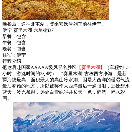
晚餐后，送往北屯站，登乘安逸号列车前往伊宁。
伊宁-赛里木湖-六星街
D7
早餐：
包含
午餐：
包含
晚餐：
包含
住宿：
伊宁
行程介绍
抵达后赴国家AAAAA级风景名胜区
【赛里木湖】
（车程约1.5
小时，游览时间约2小时），“赛里木湖”古称西方净海，是新
疆海拔最高、面积最大的高山冷水湖。因是大西洋的暖湿气流
最后眷顾的地方，所以被称作大西洋最后一滴眼泪，近处碧水
蓝天，波光粼粼，远处白雪皑皑共长天一色，俨然一幅水彩
画。