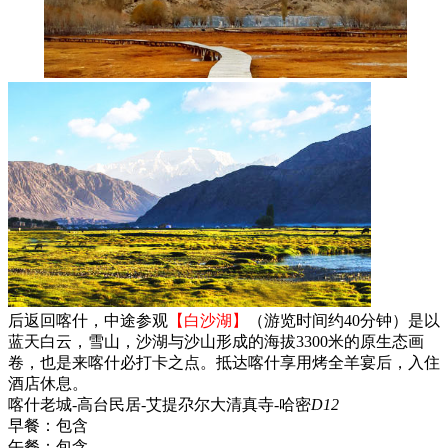
后返回喀什，中途参观
【白沙湖】
（游览时间约40分钟）是以
蓝天白云，雪山，沙湖与沙山形成的海拔3300米的原生态画
卷，也是来喀什必打卡之点。抵达喀什享用烤全羊宴后，入住
酒店休息。
喀什老城-高台民居-艾提尕尔大清真寺-哈密
D12
早餐：
包含
午餐：
包含