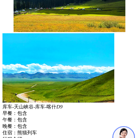
库车-天山峡谷-库车-喀什
D9
早餐：
包含
午餐：
包含
晚餐：
包含
住宿：
熊猫列车