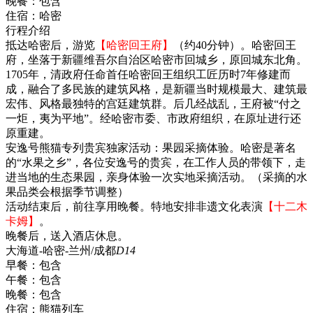
晚餐：
包含
住宿：
哈密
行程介绍
抵达哈密后，游览
【哈密回王府】
（约40分钟）。哈密回王
府，坐落于新疆维吾尔自治区哈密市回城乡，原回城东北角。
1705年，清政府任命首任哈密回王组织工匠历时7年修建而
成，融合了多民族的建筑风格，是新疆当时规模最大、建筑最
宏伟、风格最独特的宫廷建筑群。后几经战乱，王府被“付之
一炬，夷为平地”。经哈密市委、市政府组织，在原址进行还
原重建。
安逸号熊猫专列贵宾独家活动：果园采摘体验。哈密是著名
的“水果之乡”，各位安逸号的贵宾，在工作人员的带领下，走
进当地的生态果园，亲身体验一次实地采摘活动。（采摘的水
果品类会根据季节调整）
活动结束后，前往享用晚餐。特地安排非遗文化表演
【十二木
卡姆】
。
晚餐后，送入酒店休息。
大海道-哈密-兰州/成都
D14
早餐：
包含
午餐：
包含
晚餐：
包含
住宿：
熊猫列车