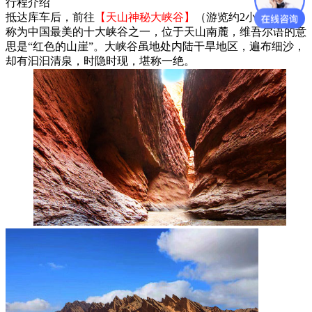
行程介绍
抵达库车后，前往
【天山神秘大峡谷】
（游览约2小时），被
称为中国最美的十大峡谷之一，位于天山南麓，维吾尔语的意
思是“红色的山崖”。大峡谷虽地处内陆干旱地区，遍布细沙，
却有汩汩清泉，时隐时现，堪称一绝。