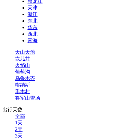
黑龙江
天津
浙江
东北
华东
西北
青海
天山天池
坎儿井
火焰山
葡萄沟
乌鲁木齐
喀纳斯
禾木村
将军山雪场
出行天数：
全部
1天
2天
3天