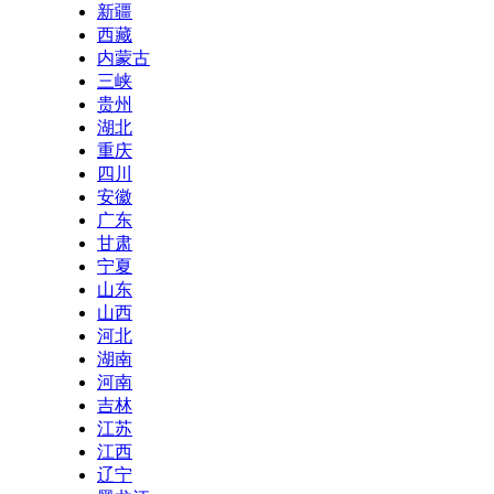
新疆
西藏
内蒙古
三峡
贵州
湖北
重庆
四川
安徽
广东
甘肃
宁夏
山东
山西
河北
湖南
河南
吉林
江苏
江西
辽宁