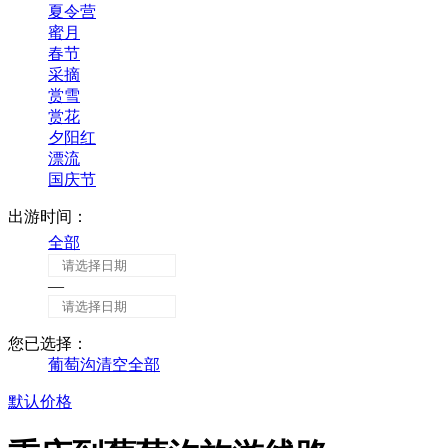
夏令营
蜜月
春节
采摘
赏雪
赏花
夕阳红
漂流
国庆节
出游时间：
全部
—
您已选择：
葡萄沟
清空全部
默认
价格