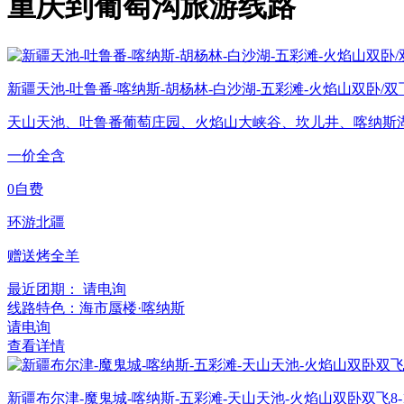
重庆到葡萄沟旅游线路
新疆天池-吐鲁番-喀纳斯-胡杨林-白沙湖-五彩滩-火焰山双卧/双
天山天池、吐鲁番葡萄庄园、火焰山大峡谷、坎儿井、喀纳斯
一价全含
0自费
环游北疆
赠送烤全羊
最近团期： 请电询
线路特色：海市蜃楼·喀纳斯
请电询
查看详情
新疆布尔津-魔鬼城-喀纳斯-五彩滩-天山天池-火焰山双卧双飞8