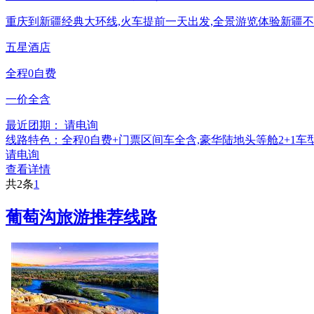
重庆到新疆经典大环线,火车提前一天出发,全景游览体验新疆不
五星酒店
全程0自费
一价全含
最近团期： 请电询
线路特色：全程0自费+门票区间车全含,豪华陆地头等舱2+1车型
请电询
查看详情
共2条
1
葡萄沟旅游推荐线路