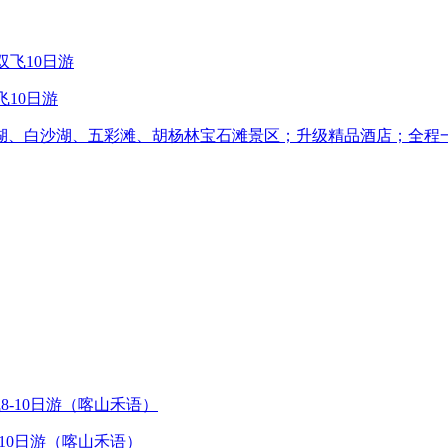
飞10日游
湖、白沙湖、五彩滩、胡杨林宝石滩景区；升级精品酒店；全程一
-10日游（喀山禾语）