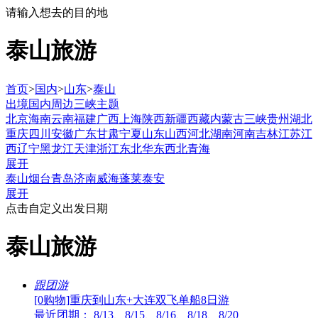
请输入想去的目的地
泰山旅游
首页
>
国内
>
山东
>
泰山
出境
国内
周边
三峡
主题
北京
海南
云南
福建
广西
上海
陕西
新疆
西藏
内蒙古
三峡
贵州
湖北
重庆
四川
安徽
广东
甘肃
宁夏
山东
山西
河北
湖南
河南
吉林
江苏
江
西
辽宁
黑龙江
天津
浙江
东北
华东
西北
青海
展开
泰山
烟台
青岛
济南
威海
蓬莱
泰安
展开
点击自定义出发日期
泰山旅游
跟团游
[0购物]重庆到山东+大连双飞单船8日游
最近团期： 8/13、8/15、8/16、8/18、8/20