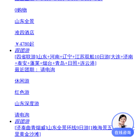
0购物
山东全景
准四酒店
￥
4780
起
跟团游
[四省联游]山东+河南+辽宁+江苏双船10日游[大连+济南
+泰安+蓬莱+烟台+青岛+日照+连云港]
最近团期： 请电询
休闲游
红色游
山东深度游
请电询
跟团游
[济泰曲青烟威]山东全景环线9日游[1晚海景五星酒店+十
里黄金沙滩]