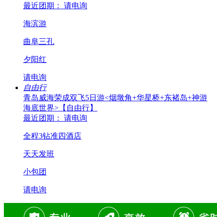
最近团期： 请电询
海滨游
曲阜三孔
夕阳红
请电询
自由行
青岛威海荣成双飞5日游<烟墩角+华星桥+东褚岛+神游
海底世界>【自由行】
最近团期： 请电询
全程3钻准四酒店
天天发班
小包团
请电询