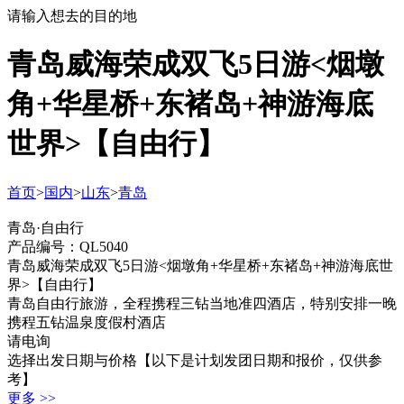
请输入想去的目的地
青岛威海荣成双飞5日游<烟墩
角+华星桥+东褚岛+神游海底
世界>【自由行】
首页
>
国内
>
山东
>
青岛
青岛·自由行
产品编号：QL5040
青岛威海荣成双飞5日游<烟墩角+华星桥+东褚岛+神游海底世
界>【自由行】
青岛自由行旅游，全程携程三钻当地准四酒店，特别安排一晚
携程五钻温泉度假村酒店
请电询
选择出发日期与价格
【以下是计划发团日期和报价，仅供参
考】
更多 >>