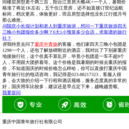
同楼层房型差个两三百，阳台江景房大概4K+一个人，暑期价
格涨了将近1K左右，五千住江景房，还不如直接订世纪远航
标间，档次更高，体验更好，而且房型选择也没长江行揽月号
那么难抢。
问
国庆小长假计划和老人到重庆旅游，想问一下重庆旅游四天
三晚小包团报价多少啊？6大1小预算多少合适，求靠谱的旅行
社？
答
我特意去问了
重庆中青旅
的客服，他们家四天三晚小包团是
1298一个人，还包了解放碑附近的酒店，我对比了下别家重庆
地接旅行社，这个价真不算乱开，毕竟小包团是一车不超8个
人，不用跟大团挤着等。这个价格是我暑期的时候去重庆的报
价，不知道国庆的时候价格怎么样哈，你可以直接打重庆中国
青年旅行社的电话咨询，我记得是023-88217323，客服人很
多，会大致的介绍一下行程和酒店规格，服务态度真的非常的
好，国庆用车比较多，建议还是早点定下来，越晚越贵喔。
我要提问
重庆中国青年旅行社有限公司