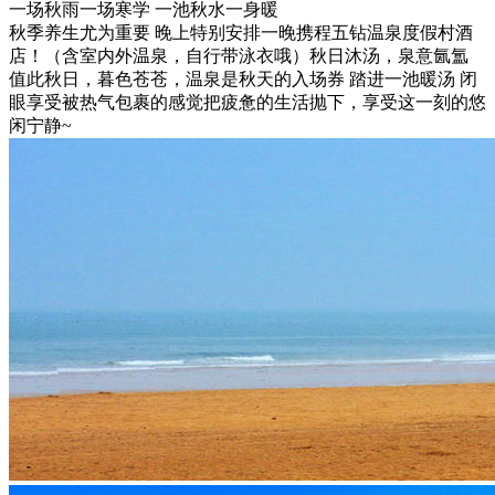
一场秋雨一场寒学 一池秋水一身暖
秋季养生尤为重要 晚上特别安排一晚携程五钻温泉度假村酒
店！（含室内外温泉，自行带泳衣哦）秋日沐汤，泉意氤氲
值此秋日，暮色苍苍，温泉是秋天的入场券 踏进一池暖汤 闭
眼享受被热气包裹的感觉把疲惫的生活抛下，享受这一刻的悠
闲宁静~