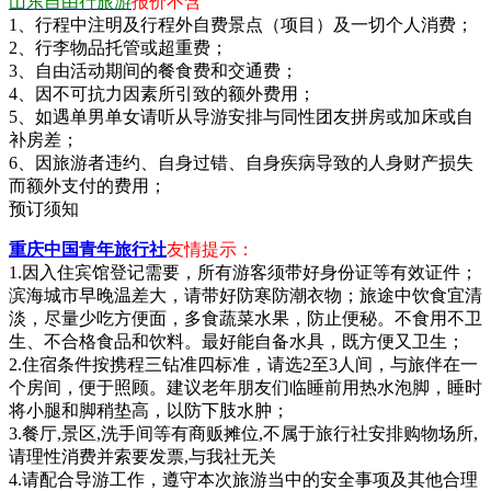
山东自由行旅游
报价不含
1、行程中注明及行程外自费景点（项目）及一切个人消费；
2、行李物品托管或超重费；
3、自由活动期间的餐食费和交通费；
4、因不可抗力因素所引致的额外费用；
5、如遇单男单女请听从导游安排与同性团友拼房或加床或自
补房差；
6、因旅游者违约、自身过错、自身疾病导致的人身财产损失
而额外支付的费用；
预订须知
重庆中国青年旅行社
友情提示：
1.因入住宾馆登记需要，所有游客须带好身份证等有效证件；
滨海城市早晚温差大，请带好防寒防潮衣物；旅途中饮食宜清
淡，尽量少吃方便面，多食蔬菜水果，防止便秘。不食用不卫
生、不合格食品和饮料。最好能自备水具，既方便又卫生；
2.住宿条件按携程三钻准四标准，请选2至3人间，与旅伴在一
个房间，便于照顾。建议老年朋友们临睡前用热水泡脚，睡时
将小腿和脚稍垫高，以防下肢水肿；
3.餐厅,景区,洗手间等有商贩摊位,不属于旅行社安排购物场所,
请理性消费并索要发票,与我社无关
4.请配合导游工作，遵守本次旅游当中的安全事项及其他合理