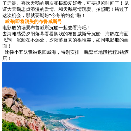
了迁徙。喜欢天鹅的朋友和摄影爱好者，可要抓紧时间了！见
证大天鹅忠贞浪漫的爱情、和天鹅尽情玩耍、拍照吧！错过了
这次机会，那就要期盼“今冬的约会”啦！
威海|即将消失的布鲁威斯号
电影般的场景布鲁威斯沉船一起去看海吧！
去海滩感受夕阳落幕看看搁浅的布鲁威斯号沉船，海鸥在海面
飞翔，沉船在不远处，夕阳落幕真的很唯美，如同电影般的画
面！
途径小五队驿站返回威海，特别安排一晚繁华地段携程3钻酒
店！