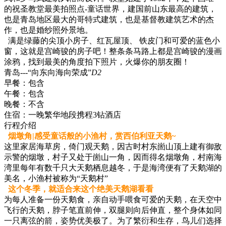
的祝圣教堂最美拍照点-童话世界，建国前山东最高的建筑，
也是青岛地区最大的哥特式建筑，也是基督教建筑艺术的杰
作，也是婚纱照外景地。
满是绿藤的尖顶小房子、红瓦屋顶、 铁皮门和可爱的蓝色小
窗，这就是宫崎骏的房子吧！整条条马路上都是宫崎骏的漫画
涂鸦，找到最美的角度拍下照片，火爆你的朋友圈！
青岛---“向东向海向荣成”
D2
早餐：
包含
午餐：
包含
晚餐：
不含
住宿：
一晚繁华地段携程3钻酒店
行程介绍
烟墩角|感受童话般的小渔村，赏西伯利亚天鹅~
这里家居海草房，倚门观天鹅，因古时村东崮山顶上建有御敌
示警的烟墩，村子又处于崮山一角，因而得名烟墩角，村南海
湾里每年有数千只大天鹅栖息越冬，于是海湾便有了天鹅湖的
美名，小渔村被称为“天鹅村”
这个冬季，就适合来这个绝美天鹅湖看看
为每人准备一份天鹅食，亲自动手喂食可爱的天鹅，在天空中
飞行的天鹅，脖子笔直前伸，双腿则向后伸直，整个身体如同
一只离弦的箭，姿势优美极了。为了繁衍和生存，鸟儿们选择