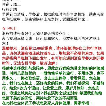
住宿：
船上
行程介绍
早睡到自然醒，早餐后，根据航班时间赴青岛机场，乘参考航
班飞抵家中，结束愉快的山东之旅，返回温馨的家！
☆
小贴士
返程前请检查好个人物品是否携带齐全！
衷心祝您幸福安康，欢迎您和家人、朋友有机会再次游览山
东！
温馨提示：
酒店是12:00前退房，请仔细整理好自己的行李物
品，
请勿遗漏在酒店或旅游车上，增加您不必要的麻烦。
如果
您是搭乘早班机飞回出发地，有可能会遇到酒店早餐未到开餐
时间，无法安排早餐，敬请谅解！
很荣幸选择我们与您陪伴，愿此次行程给您带来美好的体验感
受。时间总是短暂的，一段简简单单的旅行，不用多远，也不
用多久，一路欢歌笑语。出去走走停停，看看风景。您在路
上，我们也在路上，还好有您的陪伴。我们不断探索，不断前
行。给您N次方个理由，让您爱上我。愿岁月静好，您也安
好。浪漫之城何处告别？我在
滨海之城
送别你~希望我们能给
您留下美好的回忆，期待与您下次的不期而遇~
在此我社全体员工恭祝您及家人身体健康、阖家幸福！