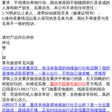
要求，不得擅自单独行动，因自身原因不能随团前行及造成的
人身和财产损失，后果自负，本公司不承担任何责任；
5.70周岁以上老人，请带好由医院开具《健康证明书》；
6.接待质量情况以客人填写的意见单为准，我社不再接受与意
见单不一致的投诉。
请对产品作出评价
评论
赞
|
踩
青岛旅游常见问题
问
大家之前来重庆玩，有没有靠谱的地接旅行社电话啊？我想
直接电话联系更快，一家人出行，不想自己做攻略，求推荐
答
我上次去重庆旅游就是在重庆中青旅订的团，五天四晚的行
程挺好玩的，价格也实惠，
重庆中国青年旅行社
官方电话，我
记得是023-88217323，专门做重庆地接的，线路安排的很合
理，导游和司机人都非常好，很负责，全程都非常轻松，真的
适合省心达人。
问
想问下大家，重庆本地靠谱地接旅行社怎么样？第一次去重
庆旅游，路线搞不懂，正在纠结自由行还是找重庆地接报团，