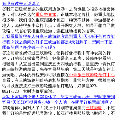
有没有过来人说说？
答
我们团建就是选的重庆周边旅游！之前也担心很多地接套路
多，对比好久选的
重庆中青旅
。正规本地老牌社，做重庆地接
很多年。我们报的重庆跟团小包团，纯玩不赶路，导游都是本
地人，晓得很多小众打卡点，避开网红人群。如果不想自己做
攻略，想省心安排重庆旅游，选正规地接真的省事。
问
我看最近很多人分享三峡游轮宜昌到重庆5天4晚还带神农架
行程？我之前问的好多三峡游轮都是4天就到了，想问一下是
哪条船啊？多少钱一个人呢？
答
之前帮爸妈订过三峡游轮，记得好像行程中有神农架的行
程，订的长江探索号游轮，好像是名人套房，装修多好看的，
很轻奢！从宜昌出发到重庆五天四晚的行程，是重庆中青旅订
的三峡旅游的船票，先在宜昌登船的，第二天就是神农架岸上
游玩吧，具体的行程安排可以直接在
中青旅三峡游轮预订中心
查看，有三峡游轮的价格表和船期表，非常的方便，很着急的
话可以直接拨打三峡游轮船票预订电话，好像是023-
88217323，实时询价更靠谱。
问
马上家里四个老人都退休了，想去三峡玩几天，想问重庆到
宜昌4天长江行揽月多少钱一个人呐，在哪里订船票靠谱啊？
答
嗨这你可问对人了！我上个月刚带爸妈坐完
三峡游轮
，不过
我们订的是世纪远航号游轮，长江行揽月那船我当时问的，不