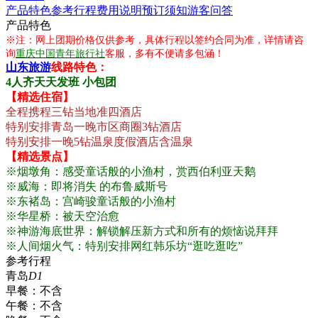
产品特色
参考行程
费用说明
预订须知
游客问答
产品特色
※注：网上团期价格仅供参考，具体行程以签约合同为准，详情请咨
询
重庆中国青年旅行社
客服，多有不便请多包涵！
山东旅游
线路特色：
4人齐天天发班 小包团
【精选住宿】
全程携程三钻当地准四酒店
特别安排青岛一晚市区商圈3钻酒店
特别安排一晚5钻温泉度假酒店含温泉
【精选景点】
※烟墩角：感受童话般的小渔村，赏西伯利亚天鹅
※威海：即将消失 的布鲁威斯号
※东褚岛：宫崎骏童话般的小渔村
※华星桥：被天空治愈
※神游海底世界：解锁解压新方式和所有的烦恼说拜拜
※人间烟火气：特别安排网红韩乐坊“逛吃逛吃”
参考行程
青岛
D1
早餐：
不含
午餐：
不含