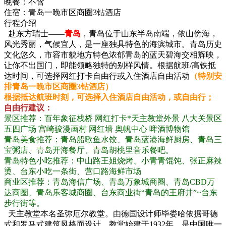
晚餐：
不含
住宿：
青岛一晚市区商圈3钻酒店
行程介绍
赴东方瑞士——
青岛
，青岛位于山东半岛南端，依山傍海，
风光秀丽，气候宜人，是一座独具特色的海滨城市。青岛历史
文化悠久，市容市貌地方特色浓郁青岛的蓝天碧海交相辉映，
让你不出国门，即能领略独特的别样风情。根据航班/高铁抵
达时间，可选择网红打卡自由行或入住酒店自由活动
（特别安
排青岛一晚市区商圈3钻酒店）
根据抵达航班时刻，可选择入住酒店自由活动，或自由行；
自由行建议：
景区推荐：百年象征栈桥 网红打卡*天主教堂外景 八大关景区
五四广场 宫崎骏漫画村 网红墙 奥帆中心 啤酒博物馆
青岛美食推荐：青岛船歌鱼水饺、青岛蓝港海鲜厨房、青岛三
宝粥店、青岛开海餐厅、青岛胡桃里音乐餐吧。
青岛特色小吃推荐：中山路王姐烧烤、小青青馄饨、张正麻辣
烫、台东小吃一条街、营口路海鲜市场
商业区推荐：青岛海信广场、青岛万象城商圈、青岛CBD万
达商圈、青岛乐客城商圈、台东商业街“青岛的王府井”~台东
步行街等。
天主教堂本名圣弥厄尔教堂。由德国设计师毕娄哈依据哥德
式和罗马式建筑风格而设计。教堂始建于1932年，是中国唯一