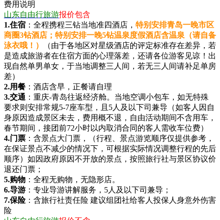
费用说明
山东自由行旅游
报价包含
1.
住宿
：全程携程三钻当地准四酒店，
特别安排青岛一晚市区
商圈3钻酒店；
特别安排一晚
5钻
温泉度假酒店含温泉（
请自备
泳衣哦！
）
（由于各地区对星级酒店的评定标准存在差异，若
是造成旅游者在住宿方面的心理落差，还请各位游客见谅！出
现自然单男单女，于当地调整三人间，若无三人间请补足单房
差）
2.
用餐
：酒店含早，正餐请自理
3.交通
：重庆-青岛往返经济舱。当地空调小包车，如无特殊
要求则安排常规5-7座车型，且5人及以下司兼导（如客人因自
身原因造成景区未去，费用概不退，自由活动期间不含用车，
春节期间，接团前72小时以内取消合同的客人需收车位费）
4.门票
：含景点大门票，（行程、景点游览顺序仅提供参考，
在保证景点不减少的情况下，可根据实际情况调整行程的先后
顺序）如因政府原因不开放的景点，按照旅行社与景区协议价
退还门票；
5.
购物
：全程无购物，无隐形店。
6.
导游
：专业导游讲解服务，5人及以下司兼导；
7.
保险
：含旅行社责任险 建议组团社给客人投保人身意外伤害
险