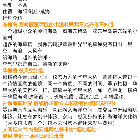
晚餐：
不含
住宿：
海阳/乳山/威海
行程介绍
东楮岛|宫崎骏童话般的小渔村民我不允许你不知道
一个超级小众的冷门海岛一威海东楮岛，胶东半岛最东端的小
渔村，
超多的海草房，就像宫崎骏童话世界里的草屋更有日出，星
空，海浪，大风车，
沿海路，超长的沙滩~
空气里都是自由、清新的味道~
华星桥|被天空治愈
那横跨在青山绿水间，仪态万方的华星大桥，常常把人带进一
个诗情画意的仙境。同一个角度、不同的时间、季节拍摄，华
星大桥的美都不一样。晨曦中的华星大桥，如一条巨龙，横跨
于华星海湾;夕阳西下，长桥晚霞，星汉灿烂，斗转星移。
神游海底世界|解锁解压新方式和所有的烦恼说拜拜!
零距离亲享互动游乐，真正融入海洋空间，在交互中升级游玩
体验。让您在梦幻中体验、参与，感受独特的神游海洋文化馆
（为多馆联票，个别馆不去时恕不退还未发生费用）
人间烟火气|特别安排网红韩乐坊“逛吃逛吃”
温泉|奔赴一场秋日的浪漫景