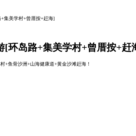
路+集美学村+曾厝按+赶海]
游[环岛路+集美学村+曾厝按+赶
村+鱼骨沙洲+山海健康道+黄金沙滩赶海！