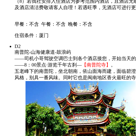
（8）若我社安排入住酒店为参考范围内酒店，且酒店无
及酒店清洁费敬请客人自理！若遇旺季，无酒店可进行更
早餐：不含
午餐：不含
晚餐：不含
住宿条件：厦门
D2
南普陀-山海健康道-鼓浪屿
——司机小哥驾驶空调巴士到各个酒店接您，开始当天的
——8：00景点·游览千年古刹—
【南普陀寺】
。
五老峰下的南普陀，坐北朝南，依山面海而建，面临碧澄
风格，别具一番风味。同时它也是闽南地区香火最旺的寺