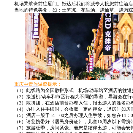
机场乘航班前往厦门。抵达后我们将派专人接您前往酒店
当地的特色美食，如：土笋冻、花生汤、烧仙草、烧肉粽
重庆中青旅
温馨提示：
（1）此线路为全国散拼形式，机场/动车站至酒店的往返
（2）接送机/动车和市区行程为不同的导游，导游会在行程
（3）散拼团，在酒店前台办理入住，报出游人的姓名办
（4）办理入住手续时，会收取一定的押金，退房时如房
（5）酒店一般于14：00之后办理入住手续，如您在14
（6）请您携带好《居民身份证》，儿童16周岁以下需
（7）旅游旺季，房间紧张。若您是结伴出游，可能会安排