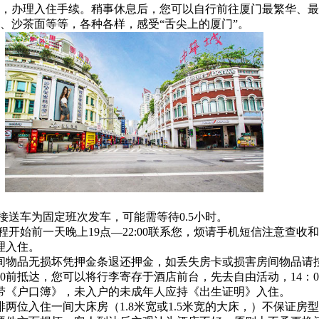
，办理入住手续。稍事休息后，您可以自行前往厦门最繁华、最
、沙茶面等等，各种各样，感受“舌尖上的厦门”。
接送车为固定班次发车，可能需等待0.5小时。
开始前一天晚上19点—22:00联系您，烦请手机短信注意查收
理入住。
间物品无损坏凭押金条退还押金，如丢失房卡或损害房间物品请
：00前抵达，您可以将行李寄存于酒店前台，先去自由活动，14：
携带《户口簿》，未入户的未成年人应持《出生证明》入住。
两位入住一间大床房（1.8米宽或1.5米宽的大床，）不保证房