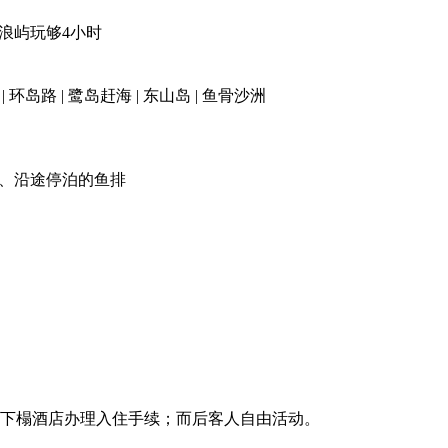
浪屿玩够4小时
| 环岛路 | 鹭岛赶海 | 东山岛 | 鱼骨沙洲
海、沿途停泊的鱼排
下榻酒店办理入住手续；而后客人自由活动。