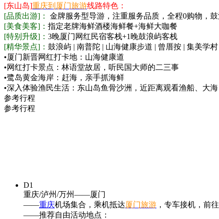
[东山岛]
重庆到厦门旅游
线路特色：
[品质出游]：
金牌服务型导游，注重服务品质，全程0购物，鼓
[美食美客]：
指定老牌海鲜酒楼海鲜餐+海鲜大咖餐
[特别升级]：
3晚厦门网红民宿客栈+1晚鼓浪屿客栈
[精华景点]：
鼓浪屿 | 南普陀 | 山海健康步道 | 曾厝按 | 集美学村 
•厦门新晋网红打卡地：山海健康道
•网红打卡景点：林语堂故居，听民国大师的二三事
•鹭岛黄金海岸：赶海，亲手抓海鲜
•深入体验渔民生活：东山岛鱼骨沙洲，近距离观看渔船、大
参考行程
参考行程
D1
重庆/泸州/万州——厦门
——
重庆
机场集合，乘机抵达
厦门旅游
，专车接机，前往
——推荐自由活动地点：