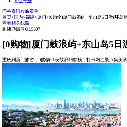
签证
专业
问答
资讯
攻略
案例
首页
>
国内
>
福建
>
厦门
>[0购物]厦门鼓浪屿+东山岛5日游[环岛
查看相关线路
跟团游
编号QL5607
[0购物]厦门鼓浪屿+东山岛5日
重庆到厦门旅游，0购物+1晚鼓浪屿客栈，打卡网红景点集美学