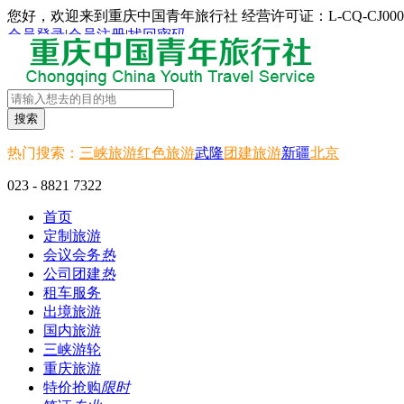
您好，欢迎来到重庆中国青年旅行社 经营许可证：L-CQ-CJ000
会员登录
|
会员注册
|
找回密码
搜索
热门搜索：
三峡旅游
红色旅游
武隆
团建旅游
新疆
北京
023 - 8821 7322
首页
定制旅游
会议会务
热
公司团建
热
租车服务
出境旅游
国内旅游
三峡游轮
重庆旅游
特价抢购
限时