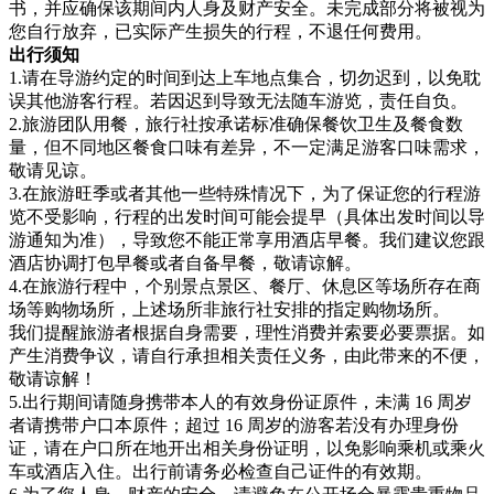
书，并应确保该期间内人身及财产安全。未完成部分将被视为
您自行放弃，已实际产生损失的行程，不退任何费用。
出行须知
1.请在导游约定的时间到达上车地点集合，切勿迟到，以免耽
误其他游客行程。若因迟到导致无法随车游览，责任自负。
2.旅游团队用餐，旅行社按承诺标准确保餐饮卫生及餐食数
量，但不同地区餐食口味有差异，不一定满足游客口味需求，
敬请见谅。
3.在旅游旺季或者其他一些特殊情况下，为了保证您的行程游
览不受影响，行程的出发时间可能会提早（具体出发时间以导
游通知为准），导致您不能正常享用酒店早餐。我们建议您跟
酒店协调打包早餐或者自备早餐，敬请谅解。
4.在旅游行程中，个别景点景区、餐厅、休息区等场所存在商
场等购物场所，上述场所非旅行社安排的指定购物场所。
我们提醒旅游者根据自身需要，理性消费并索要必要票据。如
产生消费争议，请自行承担相关责任义务，由此带来的不便，
敬请谅解！
5.出行期间请随身携带本人的有效身份证原件，未满 16 周岁
者请携带户口本原件；超过 16 周岁的游客若没有办理身份
证，请在户口所在地开出相关身份证明，以免影响乘机或乘火
车或酒店入住。出行前请务必检查自己证件的有效期。