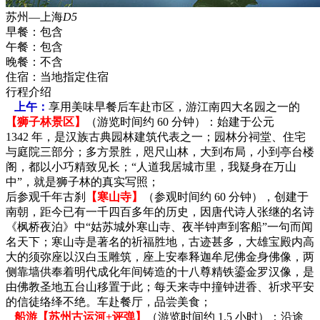
苏州—上海
D5
早餐：
包含
午餐：
包含
晚餐：
不含
住宿：
当地指定住宿
行程介绍
上午：
享用美味早餐后车赴市区，游江南四大名园之一的
【狮子林景区】
（游览时间约 60 分钟）：始建于公元
1342 年，是汉族古典园林建筑代表之一；园林分祠堂、住宅
与庭院三部分；多方景胜，咫尺山林，大到布局，小到亭台楼
阁，都以小巧精致见长；“人道我居城市里，我疑身在万山
中”，就是狮子林的真实写照；
后参观千年古刹
【寒山寺】
（参观时间约 60 分钟），创建于
南朝，距今已有一千四百多年的历史，因唐代诗人张继的名诗
《枫桥夜泊》中“姑苏城外寒山寺、夜半钟声到客船”一句而闻
名天下；寒山寺是著名的祈福胜地，古迹甚多，大雄宝殿内高
大的须弥座以汉白玉雕筑，座上安奉释迦牟尼佛金身佛像，两
侧靠墙供奉着明代成化年间铸造的十八尊精铁鎏金罗汉像，是
由佛教圣地五台山移置于此；每天来寺中撞钟进香、祈求平安
的信徒络绎不绝。车赴餐厅，品尝美食；
船游【苏州古运河+评弹】
（游览时间约 1.5 小时）：沿途