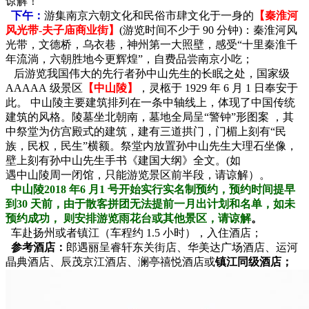
谅解！
下午：
游集南京六朝文化和民俗市肆文化于一身的
【秦淮河
风光带-夫子庙商业街】
(游览时间不少于 90 分钟)：秦淮河风
光带，文德桥，乌衣巷，神州第一大照壁，感受“十里秦淮千
年流淌，六朝胜地今更辉煌”，自费品尝南京小吃；
后游览我国伟大的先行者孙中山先生的长眠之处，国家级
AAAAA 级景区
【中山陵】
，灵柩于 1929 年 6 月 1 日奉安于
此。 中山陵主要建筑排列在一条中轴线上，体现了中国传统
建筑的风格。陵墓坐北朝南，墓地全局呈“警钟”形图案 ，其
中祭堂为仿宫殿式的建筑，建有三道拱门，门楣上刻有“民
族，民权，民生”横额。祭堂内放置孙中山先生大理石坐像，
壁上刻有孙中山先生手书《建国大纲》全文。(如
遇中山陵周一闭馆，只能游览景区前半段，请谅解）。
中山陵
2018
年
6
月
1
号开始实行实名制预约，预约时间提早
到
30
天前，由于散客拼团无法提前一月出计划和名单，如未
预约成功，
则安排游览雨花台或其他景区，请谅解
。
车赴扬州或者镇江（车程约 1.5 小时），入住酒店；
参考酒店：
郎遇丽呈睿轩东关街店、华美达广场酒店、运河
晶典酒店、辰茂京江酒店、澜亭禧悦酒店或
镇江同级酒店；