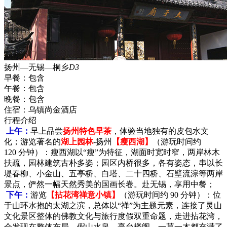
扬州—无锡—桐乡
D3
早餐：
包含
午餐：
包含
晚餐：
包含
住宿：
乌镇尚金酒店
行程介绍
上午：
早上品尝
扬州特色早茶
，体验当地独有的皮包水文
化；游览著名的
湖上园林
-扬州
【瘦西湖】
（游玩时间约
120 分钟）：瘦西湖以“瘦”为特征，湖面时宽时窄，两岸林木
扶疏，园林建筑古朴多姿；园区内桥很多，各有姿态，串以长
堤春柳、小金山、五亭桥、白塔、二十四桥、石壁流淙等两岸
景点，俨然一幅天然秀美的国画长卷。赴无锡，享用中餐；
下午：
游览
【拈花湾禅意小镇】
（游玩时间约 90 分钟）：位
于山环水抱的太湖之滨，总体以“禅”为主题元素，连接了灵山
文化景区整体的佛教文化与旅行度假双重命题，走进拈花湾，
会发现在整体布局、假山水泉、亭台楼阁、一草一木都充满了