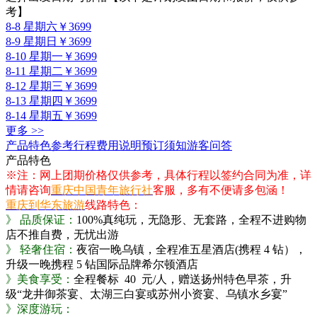
考】
8-8 星期六
￥3699
8-9 星期日
￥3699
8-10 星期一
￥3699
8-11 星期二
￥3699
8-12 星期三
￥3699
8-13 星期四
￥3699
8-14 星期五
￥3699
更多 >>
产品特色
参考行程
费用说明
预订须知
游客问答
产品特色
※注：网上团期价格仅供参考，具体行程以签约合同为准，详
情请咨询
重庆中国青年旅行社
客服，多有不便请多包涵！
重庆到华东旅游
线路特色：
》
品质保证：
100%真纯玩，无隐形、无套路，全程不进购物
店不推自费，无忧出游
》
轻奢住宿：
夜宿一晚乌镇，全程准五星酒店(携程 4 钻），
升级一晚携程 5 钻国际品牌希尔顿酒店
》美食享受：
全程餐标 40 元/人，赠送扬州特色早茶，升
级“龙井御茶宴、太湖三白宴或苏州小资宴、乌镇水乡宴”
》深度游玩：