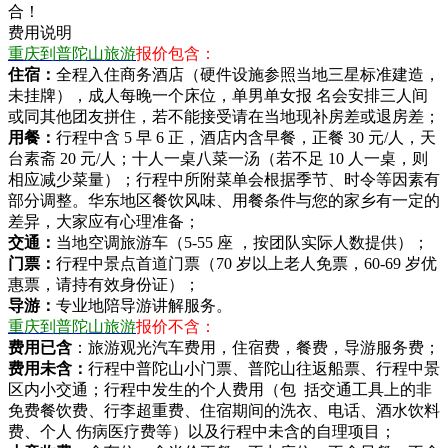
合！
费用说明
重庆到普陀山旅游
报价包含：
住宿：
全程入住商务酒店（硬件设施参照当地三星标准建造，
未挂牌），成人每晚一个床位，单男单女报 名会安排三人间
或同其他团友拼住，若不能接受请在当地现补房差或退房差；
用餐：
行程中含 5 早 6 正，酒店内含早餐，正餐 30 元/人，天
台素斋 20 元/人；十人一桌八菜一汤（若不足 10 人一桌，则
相应减少菜量）；行程中所附菜单会根据季节、时令等因素有
部分调整。华东地区餐饮风味、用餐条件与您的家乡有一定的
差异，大家应有心理准备；
交通：
当地空调旅游车（5-55 座 ，按团队实际人数提供）；
门票：
行程中景点首道门票（70 岁以上老人免票，60-69 岁优
惠票，请持有效身份证）；
导游：
专业地陪导游讲解服务。
重庆到普陀山旅游
报价不含：
费用已含
：旅游观光汽车费用，住宿费，餐费，导游服务费；
费用未含：
行程中普陀山小门票、普陀山往返船票、行程中景
区内小交通；行程中发生的个人费用（包 括交通工具上的非
免费餐饮费、行李超重费、住宿期间的洗衣、电话、酒水饮料
费、个人 伤病医疗费等）以及行程中未含的自理项目；