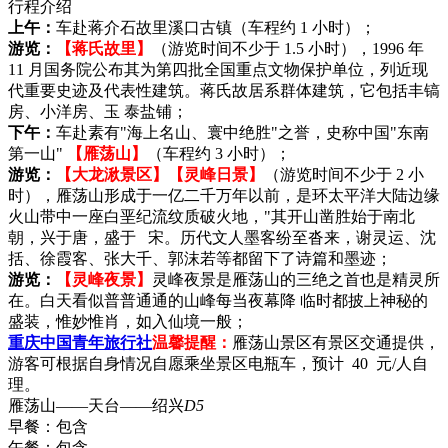
行程介绍
上午：
车赴蒋介石故里溪口古镇（车程约 1 小时）；
游览：
【蒋氏故里】
（游览时间不少于 1.5 小时），1996 年
11 月国务院公布其为第四批全国重点文物保护单位，列近现
代重要史迹及代表性建筑。蒋氏故居系群体建筑，它包括丰镐
房、小洋房、玉 泰盐铺；
下午：
车赴素有"海上名山、寰中绝胜"之誉，史称中国"东南
第一山"
【雁荡山】
（车程约 3 小时）；
游览：
【大龙湫景区】【灵峰日景】
（游览时间不少于 2 小
时），雁荡山形成于一亿二千万年以前，是环太平洋大陆边缘
火山带中一座白垩纪流纹质破火地，"其开山凿胜始于南北
朝，兴于唐，盛于 宋。历代文人墨客纷至沓来，谢灵运、沈
括、徐霞客、张大千、郭沫若等都留下了诗篇和墨迹；
游览：
【灵峰夜景】
灵峰夜景是雁荡山的三绝之首也是精灵所
在。白天看似普普通通的山峰每当夜幕降 临时都披上神秘的
盛装，惟妙惟肖，如入仙境一般；
重庆中国青年旅行社
温馨提醒：
雁荡山景区有景区交通提供，
游客可根据自身情况自愿乘坐景区电瓶车，预计 40 元/人自
理。
雁荡山——天台——绍兴
D5
早餐：
包含
午餐：
包含