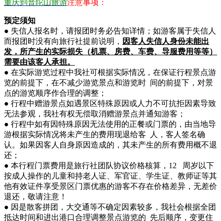
重庆到普陀山旅游
注意事项：
预定须知
● 失信人报名时，请报团时务必告知详情；如游客属于失信人
而报团时没有向旅行社提前说明，
因客人
失信人身份未能出
发，所产生的实际损失（机票、房费、车费、导服费用等等）
需要由该客人承担。
● 在实际游览过程中我社可根据实际情况，在保证行程景点游
览的前提下，在不减少游览景点和游览时 间的前提下，对景
点的游览顺序作合理的调整；
● 行程中赠游景点如遇景区特殊原因或人力不可抗拒因素导致
无法参观，我社有权无偿取消赠游景点并通知游客；
● 行程中如有因特殊原因无法使用的正餐或门票的，由当地导
游根据实际情况将未产生的费用现退给客 人，客人签名确
认。如果因客人自身原因造成的，其未产生的所有费用概不退
还；
● 本行程门票费用是旅行社团队协议价格核算，12 周岁以下
按成人操作的儿童和持老人证、军官证、学生证、教师证等其
他有效证件享受景区门票优惠的游客不存在价格差异，无差价
退还，敬请注意！
● 因是散客拼团，大交通等不确定因素较多，我社会根据全团
抵达时间和进出港口合理调整景点游览的 先后顺序，变更住