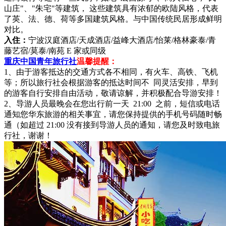
山庄"、"朱宅"等建筑， 这些建筑具有浓郁的欧陆风格，代表
了英、法、德、荷等多国建筑风格。与中国传统民居形成鲜明
对比。
入住：
宁波汉庭酒店/天成酒店/益峰大酒店/怡莱/格林豪泰/青
藤艺宿/莫泰/南苑 E 家或同级
重庆中国青年旅行社
温馨提醒：
1、由于游客抵达的交通方式各不相同，有火车、高铁、飞机
等；所以旅行社会根据游客的抵达时间不 同灵活安排，早到
的游客自行安排自由活动，敬请谅解，并积极配合导游安排！
2、导游人员最晚会在您出行前一天 21:00 之前，短信或电话
通知您华东旅游的相关事宜，请您保持提供的手机号码随时畅
通（如超过 21:00 没有接到导游人员的通知，请您及时致电旅
行社，谢谢！