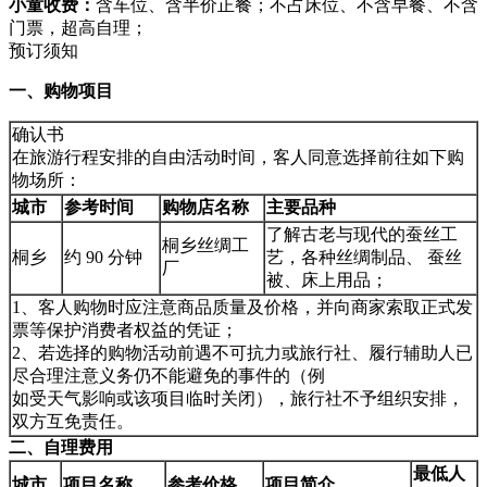
小童收费：
含车位、含半价正餐；不占床位、不含早餐、不含
门票，超高自理；
预订须知
一、购物项目
确认书
在旅游行程安排的自由活动时间，客人同意选择前往如下购
物场所：
城市
参考时间
购物店名称
主要品种
了解古老与现代的蚕丝工
桐乡丝绸工
桐乡
约 90 分钟
艺，各种丝绸制品、 蚕丝
厂
被、床上用品；
1、客人购物时应注意商品质量及价格，并向商家索取正式发
票等保护消费者权益的凭证；
2、若选择的购物活动前遇不可抗力或旅行社、履行辅助人已
尽合理注意义务仍不能避免的事件的（例
如受天气影响或该项目临时关闭），旅行社不予组织安排，
双方互免责任。
二、自理费用
最低人
城市
项目名称
参考价格
项目简介