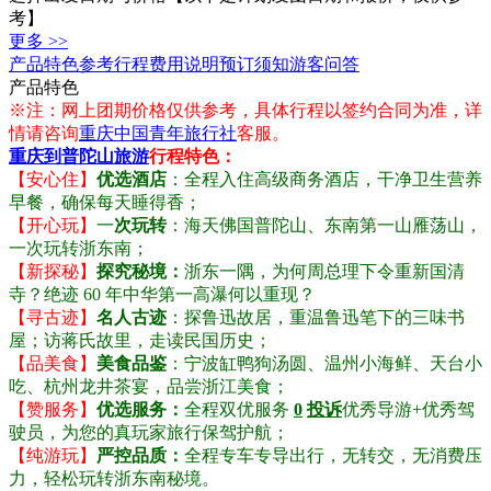
考】
更多 >>
产品特色
参考行程
费用说明
预订须知
游客问答
产品特色
※注：网上团期价格仅供参考，具体行程以签约合同为准，详
情请咨询
重庆中国青年旅行社
客服。
重庆到普陀山旅游
行程特色：
【安心住】
优选酒店
：全程入住高级商务酒店，干净卫生营养
早餐，确保每天睡得香；
【开心玩】
一
次玩转
：海天佛国普陀山、东南第一山雁荡山，
一次玩转浙东南；
【新探秘】
探究秘境：
浙东一隅，为何周总理下令重新国清
寺？绝迹 60 年中华第一高瀑何以重现？
【寻古迹】
名人古迹
：探鲁迅故居，重温鲁迅笔下的三味书
屋；访蒋氏故里，走读民国历史；
【品美食】
美食品鉴
：宁波缸鸭狗汤圆、温州小海鲜、天台小
吃、杭州龙井茶宴，品尝浙江美食；
【赞服务】
优选服务：
全程双优服务
0
投诉
优秀导游+优秀驾
驶员，为您的真玩家旅行保驾护航；
【纯游玩】
严
控品质：
全程专车专导出行，无转交，无消费压
力，轻松玩转浙东南秘境。