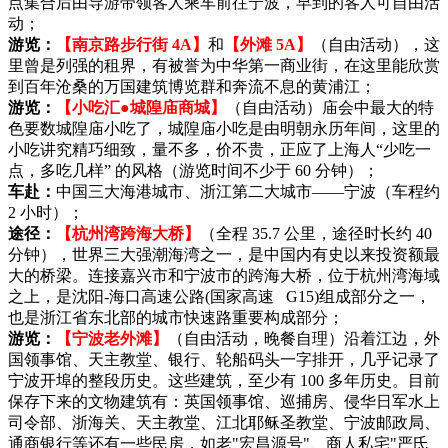
点集合后由导游带领客人乘车前往宁波，早到的客人可自由活
动；
游览：
【南京路步行街 4A】
和
【外滩 5A】
（自由活动），这
里曾是列强的租界，有被誉为中华第一商业街，在这里能欣赏
到百年沧桑的万国建筑博览群和奔流不息的黄浦江；
游览：
【小吃汇●城隍庙商城】
（自由活动）庙会中最大的特
色要数城隍庙小吃了，城隍庙小吃是由明朝永历年间，这里的
小吃讲究精巧细致，量不多，价不贵，正应了上海人“少吃一
点，多吃几样” 的风格（游览时间不少于 60 分钟）；
车赴：
中国三大海港城市、浙江第二大城市——宁波（车程约
2 小时）；
途径：
【杭州湾跨海大桥】
（全程 35.7 公里，途径时长约 40
分钟），世界三大强潮海湾之一，是中国内有史以来投资额最
大的桥梁。连接嘉兴市和宁波市的跨海大桥，位于杭州湾海域
之上，是沈阳-海口高速公路(国家高速 G15)组成部分之一，
也是浙江省东北部的城市快速路重要构成部分；
游览：
【宁波老外滩】
（自由活动，晚餐自理）沿着江边，外
国领事馆、天主教堂、银行、轮船码头一字排开，几乎记录了
宁波开埠的整段历史。这些建筑，至少有 100 多年历史。目前
保存下来的文物建筑有：英国领事馆、巡捕房、侵华日军水上
司令部、浙海关、天主教堂、江北耶稣圣教堂、宁波邮政局、
通商银行等还有一些民房，如老"宏昌源号"、商人私宅"严氏