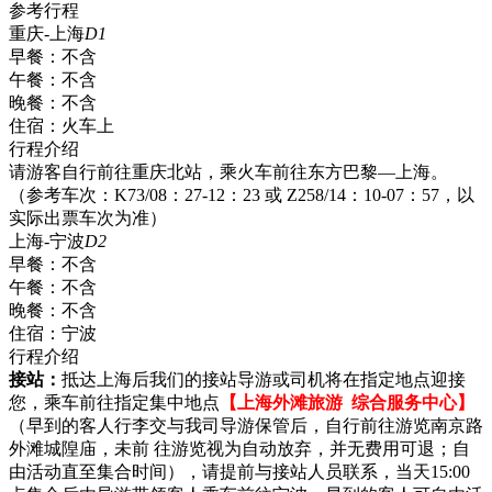
参考行程
重庆-上海
D1
早餐：
不含
午餐：
不含
晚餐：
不含
住宿：
火车上
行程介绍
请游客自行前往重庆北站，乘火车前往东方巴黎—上海。
（参考车次：K73/08：27-12：23 或 Z258/14：10-07：57，以
实际出票车次为准）
上海-宁波
D2
早餐：
不含
午餐：
不含
晚餐：
不含
住宿：
宁波
行程介绍
接站：
抵达上海后我们的接站导游或司机将在指定地点迎接
您，乘车前往指定集中地点
【上海外滩旅游 综合服务中心】
（早到的客人行李交与我司导游保管后，自行前往游览南京路
外滩城隍庙，未前 往游览视为自动放弃，并无费用可退；自
由活动直至集合时间），请提前与接站人员联系，当天15:00