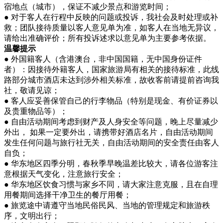
宿地点（城市），保证不减少景点和游览时间；
● 对于客人在行程中反映的问题或投诉，我社会及时处理或补
救；团队接待质量以客人意见单为准，如客人在当地无异议，
请给出准确评价；所有投诉述求以意见单为主要参考依据。
温馨提示
● 外国籍客人（含港澳台，非中国国籍，无中国身份证件
者）：因接待外籍客人，国家旅游局有相关的接待标准，此线
路部分城市酒店未达到涉外相关标准，故收客前请提前咨询我
社，敬请见谅；
● 客人应妥善保管自己的行李物品（特别是现金、有价证券以
及贵重物品等）；
● 自由活动期间考虑到财产及人身安全等问题，晚上尽量减少
外出， 如果一定要外出，请携带好酒店名片，自由活动期间
发生任何问题与旅行社无关，自由活动期间的安全责任由客人
自负；
● 华东地区四季分明，春秋季早晚温差比较大，请各位游客注
意根据天气变化，注意旅行安全；
● 华东地区饮食习惯与家乡不同，请大家注意克服，且在自理
用餐期间选择干净卫生的餐厅用餐；
● 旅览途中请遵守当地民俗民风、当地的管理规定和旅游秩
序，文明出行；