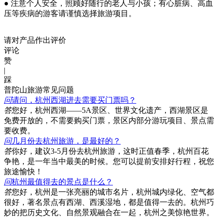
● 注意个人安全，照顾好随行的老人与小孩；有心脏病、高血
压等疾病的游客请谨慎选择旅游项目。
请对产品作出评价
评论
赞
|
踩
普陀山旅游常见问题
问
请问，杭州西湖进去需要买门票吗？
答
您好，杭州西湖——5A景区、世界文化遗产，西湖景区是
免费开放的，不需要购买门票，景区内部分游玩项目、景点需
要收费。
问
几月份去杭州旅游，是最好的？
答
你好，建议3-5月份去杭州旅游，这时正值春季，杭州百花
争艳，是一年当中最美的时候。您可以提前安排好行程，祝您
旅途愉快！
问
杭州最值得去的景点是什么？
答
您好，杭州是一张亮丽的城市名片，杭州城内绿化、空气都
很好，著名景点有西湖、西溪湿地，都是值得一去的。杭州巧
妙的把历史文化、自然景观融合在一起，杭州之美惊艳世界。