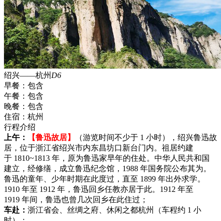
绍兴——杭州
D6
早餐：
包含
午餐：
包含
晚餐：
包含
住宿：
杭州
行程介绍
上午：
【鲁迅故居】
（游览时间不少于 1 小时），绍兴鲁迅故
居，位于浙江省绍兴市内东昌坊口新台门内。祖居约建
于 1810~1813 年，原为鲁迅家早年的住处。中华人民共和国
建立，经修缮，成立鲁迅纪念馆，1988 年国务院公布其为。
鲁迅的童年、少年时期在此度过，直至 1899 年出外求学。
1910 年至 1912 年，鲁迅回乡任教亦居于此。1912 年至
1919 年间，鲁迅也曾几次回乡在此住过；
车赴：
浙江省会、丝绸之府、休闲之都杭州（车程约 1 小
时）；