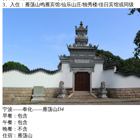
3、入住：雁荡山鸣雁宾馆/仙乐山庄/独秀楼/佳日宾馆或同级
宁波——奉化——雁荡山
D4
早餐：
包含
午餐：
包含
晚餐：
不含
住宿：
雁荡山