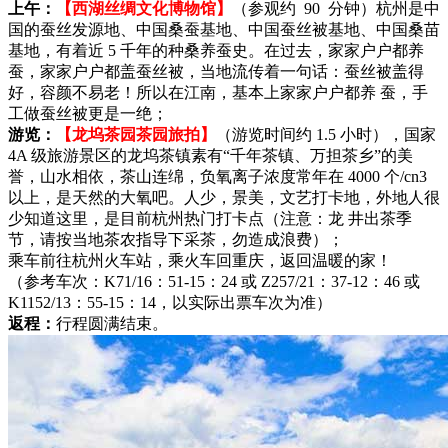
上午：
【西湖丝绸文化博物馆】
（参观约 90 分钟）杭州是中
国的蚕丝发源地、中国桑蚕基地、中国蚕丝被基地、中国桑苗
基地，有着近 5 千年的种桑养蚕史。在过去，家家户户都养
蚕，家家户户都盖蚕丝被，当地流传着一句话：蚕丝被盖得
好，容颜不易老！所以在江南，基本上家家户户都养 蚕，手
工做蚕丝被更是一绝；
游览：
【龙坞茶园茶园旅拍】
（游览时间约 1.5 小时），国家
4A 级旅游景区的龙坞茶镇素有“千年茶镇、万担茶乡”的美
誉，山水相依，茶山连绵，负氧离子浓度常年在 4000 个/cn3
以上，是天然的大氧吧。人少，景美，文艺打卡地，外地人很
少知道这里，是目前杭州热门打卡点（注意：龙 井出茶季
节，请按当地茶农指导下采茶，勿造成浪费）；
乘车前往杭州火车站，乘火车回重庆，返回温暖的家！
（参考车次：K71/16：51-15：24 或 Z257/21：37-12：46 或
K1152/13：55-15：14，以实际出票车次为准）
返程：
行程圆满结束。