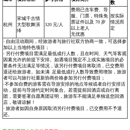
数
费用已含车费、导
服、门票，特殊免
按实际
宋城千古情
票证件以及 70 岁
情况而
杭州
大型歌舞演
320 元/人
以上老人
定
绎
无优惠
· 自由活动期间，经旅游者与旅行社双方协商一致，可选择参
加以上当地特色项目；
· 另行付费项目需满足最低成行人数，且在时间、天气等客观
因素允许的前提下安排。如遇项目预定不上或实施项目的必
要条件无法满足等情况，该另行付费项目将取消，已交费用
退还给旅游者。如未满 足最低成行人数导致费用增加，旅游
者可以与旅行社重新协商价格参加另行付费项目；
·不参加自费的游客需在导游安排的地点等候或者自行安排活
动，提前与导游约定时间集合。若需提前回酒店或自行离
团，需要签署自愿离团证明，旅游车不能满足单独送您回酒
店，敬请谅解！
· 旅游者如因自身原因取消另行付费项目，已交费用不予退
还。