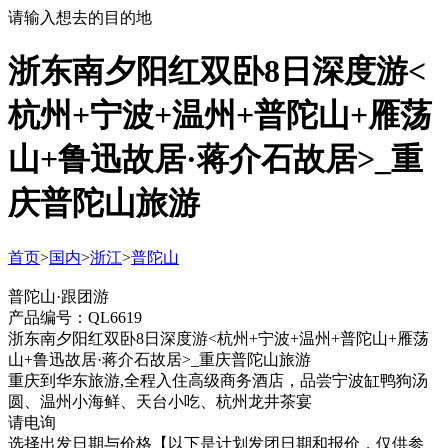
请输入想去的目的地
浙东南夕阳红双卧8日深度游<
杭州+宁波+温州+普陀山+雁荡
山+鲁迅故居·蒋介石故居>_重
庆普陀山旅游
首页
>
国内
>
浙江
>
普陀山
普陀山·跟团游
产品编号：QL6619
浙东南夕阳红双卧8日深度游<杭州+宁波+温州+普陀山+雁荡
山+鲁迅故居·蒋介石故居>_重庆普陀山旅游
重庆到华东旅游,全程入住高级商务酒店，品尝宁波缸鸭狗汤
圆、温州小海鲜、天台小吃、杭州龙井茶宴
请电询
选择出发日期与价格
【以下是计划发团日期和报价，仅供参