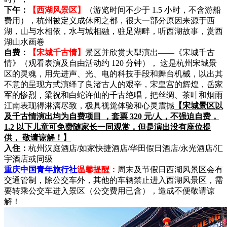
下午：
【西湖风景区】
（游览时间不少于 1.5 小时，不含游船
费用），杭州被定义成休闲之都，很大一部分原因来源于西
湖，山与水相依，水与城相融，驻足湖畔，听西湖故事，赏西
湖山水画卷
自费：
【宋城千古情】
景区并欣赏大型演出——《宋城千古
情》（观看表演及自由活动约 120 分钟）， 这是杭州宋城景
区的灵魂，用先进声、光、电的科技手段和舞台机械，以出其
不意的呈现方式演绎了良渚古人的艰辛，宋皇宫的辉煌，岳家
军的惨烈，梁祝和白蛇许仙的千古绝唱，把丝绸、茶叶和烟雨
江南表现得淋漓尽致，极具视觉体验和心灵震撼
【宋城景区以
及千古情演出均为自费项目 ，套票 320 元/人，不强迫自费，
1.2 以下儿童可免费随家长一同观赏，但是演出没有座位提
供， 敬请谅解！】
入住：
杭州汉庭酒店/如家快捷酒店/华田假日酒店/永光酒店/汇
宇酒店或同级
重庆中国青年旅行社
温馨提醒：
周末及节假日西湖风景区会有
交通管制，除公交车外，其他的车辆禁止进入西湖风景区，需
要转乘公交车进入景区（公交费用已含），造成不便敬请谅
解！