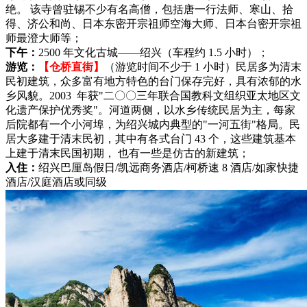
绝。 该寺曾驻锡不少有名高僧，包括唐一行法师、寒山、拾
得、济公和尚、日本东密开宗祖师空海大师、日本台密开宗祖
师最澄大师等；
下午：
2500 年文化古城——绍兴（车程约 1.5 小时）；
游览：
【仓桥直街】
（游览时间不少于 1 小时）民居多为清末
民初建筑，众多富有地方特色的台门保存完好，具有浓郁的水
乡风貌。2003 年获"二〇〇三年联合国教科文组织亚太地区文
化遗产保护优秀奖"。河道两侧，以水乡传统民居为主，每家
后院都有一个小河埠，为绍兴城内典型的"一河五街"格局。民
居大多建于清末民初，其中有各式台门 43 个，这些建筑基本
上建于清末民国初期， 也有一些是仿古的新建筑；
入住：
绍兴巴厘岛假日/凯远商务酒店/柯桥速 8 酒店/如家快捷
酒店/汉庭酒店或同级