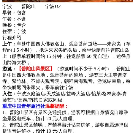
宁波——普陀山——宁波
D3
早餐：
包含
午餐：
不含
晚餐：
包含
住宿：
宁波
行程介绍
上午：
车赴中国四大佛教名山、观音菩萨道场——朱家尖（车
程约 1.5 小时），抵达朱家尖码头后，乘坐快艇前往普陀山岛
上（船票单程时间约 15 分钟，往返船票 60 元自理），途径舟
山跨海大桥；
游览：
【普陀山风景区】
（游览时间不少于 5 小时），普陀山
是中国四大佛教圣地，观音菩萨的道场， 游览三大主寺普济
寺、紫竹林、不肯去观音院，朝拜南海观音。游览结束后，乘
坐快艇返回朱家尖，乘车前往宁波；
入住：
宁波汉庭酒店/天成酒店/益峰大酒店/怡莱/格林豪泰/青
藤艺宿/莫泰/南苑 E 家或同级
重庆中国青年旅行社
温馨提醒：
1、普陀山景区有景区交通提供，游客可根据自身情况自愿乘
坐景区电瓶车，预计 20 元/人自理。
2、普陀山景区禁噪，严禁导游开话筒讲解，游客自愿选择租
赁语音讲解器，预计 10 元/人自理。