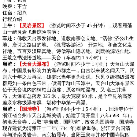
晚餐：
不含
住宿：
绍兴
行程介绍
上午：
【灵岩景区】
（游览时间不少于 45 分钟），观看雁荡
山一绝灵岩飞渡惊险表演；
车赴：
佛教天台宗发祥地、道教南宗创立地、“活佛”济公出生
地、唐诗之路目的地、《徐霞客游记》 开篇地、和合文化发
祥地、五百罗汉应真地、诗僧寒山隐居地、刘阮桃源遇仙地、
王羲之书法悟道地——天台（车程约 1.5 小时）；
游览：
【天台大瀑布】
（游览时间不少于 1 小时）天台山大瀑
布，中国最有影响力的瀑布群之一，自古以来就名闻天下。阔
别六十年之后再见，雄姿比当年更为壮观。只见 9 级梯级瀑布
群宛如一条白色玉带，倾泻于群山玉潭中。天台山大瀑布景区
位于天台境内的桐柏山西麓，原名桐柏瀑布、又 名三井瀑
布，大瀑布总落差 325 米，最大宽度 90 米，是个罕见的高落
差亲水梯级瀑布群，堪称中华第一高瀑。
游览：
【国清寺】
（游览时间不少于 1.5 小时），国清寺位于
浙江省台州市天台县城关镇，始建于隋开皇十八年(598 年)，
初名天台寺，后取"寺若成，国即清"，改名为国清寺。国清寺
现存建筑为清雍正十二年(1734 年)奉敕重修。浙江天台国清
寺与济南灵岩寺、南京栖霞寺、当阳玉泉寺并称中国寺院四