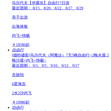
马尔代夫【伊露岛】自由行7日游
最近团期： 8/15、8/20、8/22、8/27、8/29
亲子出游
出海体验
内飞+快艇
￥
18580
起
自由行
[婚纱摄影]马尔代夫（阿雅达）7天5晚自由行<2晚水屋,2
晚沙屋+内飞+快艇>
最近团期： 9/3、9/5、9/10、9/12、9/17
含旅拍
6星海岛
2水2沙内飞
￥
19980
起
自由行