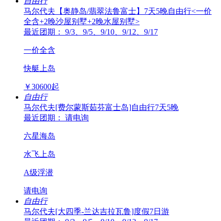
自由行
马尔代夫【奥静岛/翡翠法鲁富士】7天5晚自由行<一价
全含+2晚沙屋别墅+2晚水屋别墅>
最近团期： 9/3、9/5、9/10、9/12、9/17
一价全含
快艇上岛
￥
30600
起
自由行
马尔代夫[费尔蒙斯茹芬富士岛]自由行7天5晚
最近团期： 请电询
六星海岛
水飞上岛
A级浮潜
请电询
自由行
马尔代夫[大四季-兰达吉拉瓦鲁]度假7日游