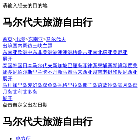
请输入想去的目的地
马尔代夫旅游自由行
首页
>
出境
>
东南亚
>
马尔代夫
出境
国内
周边
三峡
主题
东南亚
欧洲
中东非
美洲
港澳
澳洲
格鲁吉亚
南北极
亚美尼亚
展开
泰国
韩国
日本
马尔代夫
新加坡
巴厘岛
菲律宾
柬埔寨
朝鲜
印度
美
娜多
尼泊尔
斯里兰卡
不丹
新马泰
马来西亚
越南
老挝
印度尼西亚
展开
马杜加里岛
梦幻岛
双鱼岛
香格里拉岛
椰子岛
蔚蓝沙岛
满月岛
蜜
月岛
艾利艾多岛
展开
点击自定义出发日期
马尔代夫旅游自由行
自由行