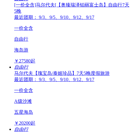
[一价全含]马尔代夫[【奥臻瑞泽铂丽富士岛】自由行7天
5晚
最近团期： 9/3、9/5、9/10、9/12、9/17
一价全含
自由行
海岛游
￥
27580
起
自由行
马尔代夫【瑰宝岛/泰姬珍品】7天5晚度假旅游
最近团期： 9/3、9/5、9/10、9/12、9/17
一价全含
A级沙滩
五星海岛
￥
20200
起
自由行