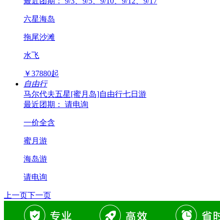
最近团期： 9/3、9/5、9/10、9/12、9/17
六星海岛
拖尾沙滩
水飞
￥
37880
起
自由行
马尔代夫五星[蜜月岛]自由行七日游
最近团期： 请电询
一价全含
蜜月游
海岛游
请电询
上一页
下一页