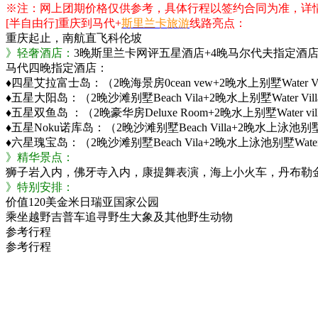
※注：网上团期价格仅供参考，具体行程以签约合同为准，详
[半自由行]重庆到马代+
斯里兰卡旅游
线路亮点：
重庆起止，南航直飞科伦坡
》轻奢酒店：
3晚斯里兰卡网评五星酒店+4晚马尔代夫指定酒
马代四晚指定酒店：
♦四星艾拉富士岛：（2晚海景房0cean vew+2晚水上别墅Water 
♦五星大阳岛：（2晚沙滩别墅Beach Vila+2晚水上别墅Water 
♦五星双鱼岛 ：（2晚豪华房Deluxe Room+2晚水上别墅Water 
♦五星Noku诺库岛：（2晚沙滩别墅Beach Villa+2晚水上泳池别墅W
♦六星瑰宝岛：（2晚沙滩别墅Beach Vila+2晚水上泳池别墅Water
》精华景点：
狮子岩入内，佛牙寺入内，康提舞表演，海上小火车，丹布勒
》特别安排：
价值120美金米日瑞亚国家公园
乘坐越野吉普车追寻野生大象及其他野生动物
参考行程
参考行程