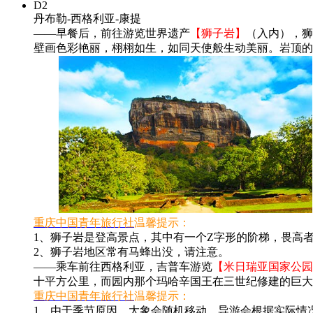
D2
丹布勒-西格利亚-康提
——早餐后，前往游览世界遗产
【狮子岩】
（入内），狮
壁画色彩艳丽，栩栩如生，如同天使般生动美丽。岩顶的
重庆中国青年旅行社
温馨提示：
1、狮子岩是登高景点，其中有一个Z字形的阶梯，畏高
2、狮子岩地区常有马蜂出没，请注意。
——乘车前往西格利亚，吉普车游览
【米日瑞亚国家公园
十平方公里，而园内那个玛哈辛国王在三世纪修建的巨大
重庆中国青年旅行社
温馨提示：
1、由于季节原因，大象会随机移动，导游会根据实际情