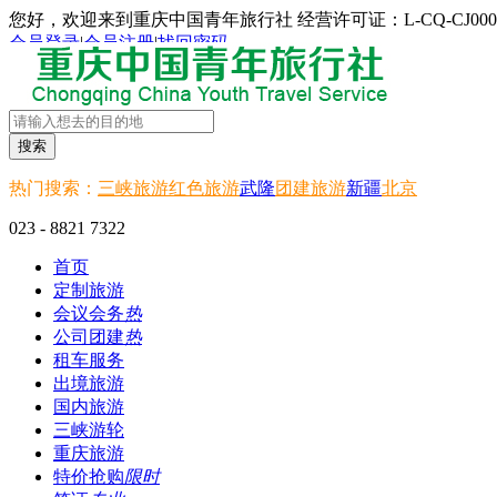
您好，欢迎来到重庆中国青年旅行社 经营许可证：L-CQ-CJ000
会员登录
|
会员注册
|
找回密码
搜索
热门搜索：
三峡旅游
红色旅游
武隆
团建旅游
新疆
北京
023 - 8821 7322
首页
定制旅游
会议会务
热
公司团建
热
租车服务
出境旅游
国内旅游
三峡游轮
重庆旅游
特价抢购
限时