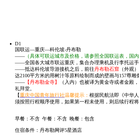
D1
国联运—重庆—科伦坡-丹布勒
——
（具体可联运城市及价格，请参照全国联运表，国内
——全国各大城市联运重庆，集合办理乘机及行李托运手
——抵达科伦坡导游接机之后，前往
丹布勒石窟
（外观）
达2100平方米的用树汁等原料绘制而成的壁画与157尊
——
【丹布勒金寺】
（入内）也被译为黄金寺或者金殿，
礼拜堂。
【
重庆中国青年旅行社
温馨提示：
根据民航法即《中华人
须按照行程顺序使用，如果第一程未使用，则后续行程将
早餐：不含
午餐：不含
晚餐：包含
住宿条件：丹布勒网评5星酒店