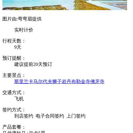
图片由:弯弯眉提供
实时计价
行程天数：
9天
预订提醒：
建议提前20天预订
主要景点：
斯里兰卡
马尔代夫
狮子岩
丹布勒金寺
佛牙寺
交通方式：
飞机
签约方式：
到店签约
电子合同签约
上门签约
产品套餐：