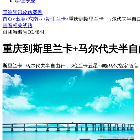
签证
专业
问答
资讯
攻略
案例
首页
>
出境
>
东南亚
>
斯里兰卡
>重庆到斯里兰卡+马尔代夫半自由行
查看相关线路
跟团游
编号QL4844
重庆到斯里兰卡+马尔代夫半自由
斯里兰卡+马尔代夫半自由行，3晚兰卡五星+4晚马代指定酒店