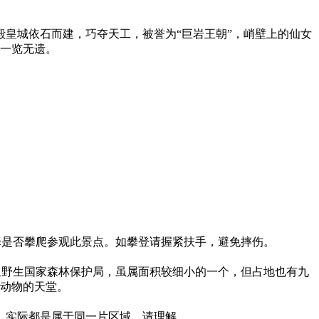
宫殿皇城依石而建，巧夺天工，被誉为“巨岩王朝”，峭壁上的仙女
一览无遗。
择是否攀爬参观此景点。如攀登请握紧扶手，避免摔伤。
日亚野生国家森林保护局，虽属面积较细小的一个，但占地也有九
动物的天堂。
，实际都是属于同一片区域，请理解。