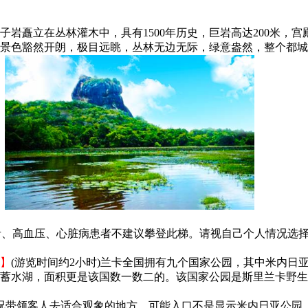
子岩矗立在丛林灌木中，具有1500年历史，巨岩高达200米，
景色豁然开朗，极目远眺，丛林无边无际，绿意盎然，整个都城
者、高血压、心脏病患者不建议攀登此梯。请视自己个人情况选
】
(游览时间约2小时)兰卡全国拥有九个国家公园，其中米内
蓄水湖，面积更是该国数一数二的。该国家公园是斯里兰卡野生
况带领客人去适合观象的地方，可能入口不是显示米内日亚公园