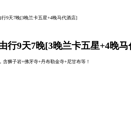
9天7晚[3晚兰卡五星+4晚马代酒店]
行9天7晚[3晚兰卡五星+4晚马
，含狮子岩+佛牙寺+丹布勒金寺+尼甘布等！