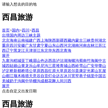
请输入想去的目的地
西昌旅游
首页
>
国内
>
四川
>
西昌
出境
国内
周边
三峡
主题
北京
海南
云南
福建
广西
上海
陕西
新疆
西藏
内蒙古
三峡
贵州
湖北
重庆
四川
安徽
广东
甘肃
宁夏
山东
山西
河北
湖南
河南
吉林
江苏
江
西
辽宁
黑龙江
天津
浙江
东北
华东
西北
青海
展开
九寨沟
稻城亚丁
峨眉山
色达
西昌泸沽湖
海螺沟
蜀南竹海
阆中古
城
四姑娘山
黄龙
乐山
牟尼沟
三星堆
青城山
西岭雪山
广安
华蓥山
泸定桥
新都桥
塔公草原
西昌
红原大草原
若尔盖
康定
光雾山
瓦屋
山
都江堰
木格措
天意谷
自贡灯会
达古冰川
宽窄巷子
锦里
中国古
羌城
奶子沟
阆中
毕棚沟
成都
花舞人间
川西
展开
点击自定义出发日期
西昌旅游