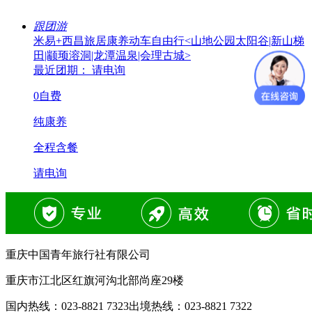
跟团游
米易+西昌旅居康养动车自由行<山地公园太阳谷|新山梯
田|颛顼溶洞|龙潭温泉|会理古城>
最近团期： 请电询
0自费
纯康养
全程含餐
请电询
重庆中国青年旅行社有限公司
重庆市江北区红旗河沟北部尚座29楼
国内热线：
023-8821 7323
出境热线：
023-8821 7322