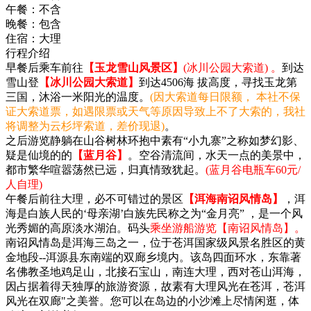
午餐：
不含
晚餐：
包含
住宿：
大理
行程介绍
早餐后乘车前往
【玉龙雪山风景区】
(冰川公园大索道) 。
到达
雪山登
【冰川公园大索道】
到达4506海 拔高度，寻找玉龙第
三国，沐浴一米阳光的温度。
(因大索道每日限额， 本社不保
证大索道票，如遇限票或天气等原因导致上不了大索的，我社
将调整为云杉坪索道，差价现退)
。
之后游览静躺在山谷树林环抱中素有“小九寨”之称如梦幻影、
疑是仙境的的
【蓝月谷】
。空谷清流间，水天一点的美景中，
都市繁华喧嚣荡然已远，归真情致犹起。
(蓝月谷电瓶车60元/
人自理)
午餐后前往大理，必不可错过的景区
【洱海南诏风情岛】
，洱
海是白族人民的‘母亲湖’白族先民称之为“金月亮” ，是一个风
光秀媚的高原淡水湖泊。码头
乘坐游船游览【南诏风情岛】。
南诏风情岛是洱海三岛之一，位于苍洱国家级风景名胜区的黄
金地段--洱源县东南端的双廊乡境内。该岛四面环水，东靠著
名佛教圣地鸡足山，北接石宝山，南连大理，西对苍山洱海，
因占据着得天独厚的旅游资源，故素有大理风光在苍洱，苍洱
风光在双廊"之美誉。您可以在岛边的小沙滩上尽情闲逛，体