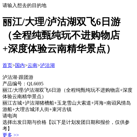
请输入想去的目的地
丽江/大理/泸沽湖双飞6日游
（全程纯甄纯玩不进购物店
+深度体验云南精华景点）
首页
>
国内
>
云南
>
泸沽湖
泸沽湖·跟团游
产品编号：QL6695
丽江/大理/泸沽湖双飞6日游（全程纯甄纯玩不进购物店+深度
体验云南精华景点）
丽江古城+泸沽湖猪槽船+玉龙雪山大索道+洱海+南诏风情岛
游船+大理古城洋人街+束河古镇
请电询
选择出发日期与价格
【以下是计划发团日期和报价，仅供参
考】
更多 >>