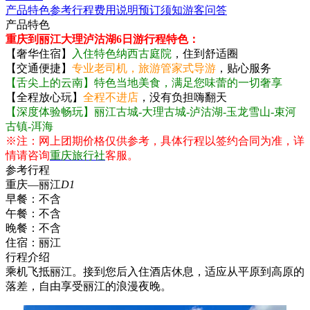
产品特色
参考行程
费用说明
预订须知
游客问答
产品特色
重庆到丽江大理泸沽湖6日游行程特色：
【奢华住宿】
入住特色纳西古庭院
，住到舒适圈
【交通便捷】
专业老司机，旅游管家式导游
，贴心服务
【舌尖上的云南】特色当地美食，满足您味蕾的一切奢享
【全程放心玩】
全程不进店
，没有负担嗨翻天
【深度体验畅玩】丽江古城-大理古城-泸沽湖-玉龙雪山-束河
古镇-洱海
※注：网上团期价格仅供参考，具体行程以签约合同为准，详
情请咨询
重庆旅行社
客服。
参考行程
重庆—丽江
D1
早餐：
不含
午餐：
不含
晚餐：
不含
住宿：
丽江
行程介绍
乘机飞抵丽江。接到您后入住酒店休息，适应从平原到高原的
落差，自由享受丽江的浪漫夜晚。