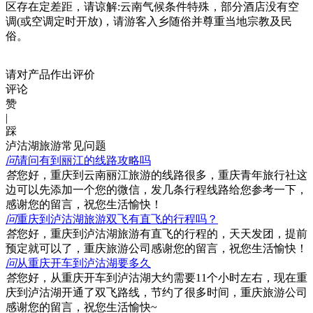
区存在定差距，请谅解:云南气候条件特殊，部分酒店没有空
调(或空调定时开放)，请游客入乡随俗并尊重当地宗教及民
俗。
请对产品作出评价
评论
赞
|
踩
泸沽湖旅游常见问题
问
请问有到丽江的线路攻略吗
答
您好，重庆到云南丽江旅游的线路很多，重庆青年旅行社这
边可以先添加一个您的微信，发几条行程线路给您参考一下，
感谢您的留言，祝您生活愉快！
问
重庆到泸沽湖旅游双飞有直飞的行程吗？
答
您好，重庆到泸沽湖旅游有直飞的行程的，天天发团，提前
预定就可以了，重庆旅游公司感谢您的留言，祝您生活愉快！
问
从重庆开车到泸沽湖要多久
答
您好，从重庆开车到泸沽湖大约需要11个小时左右，现在重
庆到泸沽湖开通了双飞路线，节约了很多时间，重庆旅游公司
感谢您的留言，祝您生活愉快~