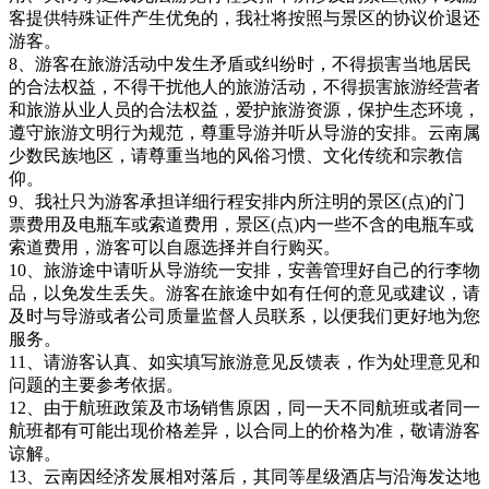
客提供特殊证件产生优免的，我社将按照与景区的协议价退还
游客。
8、游客在旅游活动中发生矛盾或纠纷时，不得损害当地居民
的合法权益，不得干扰他人的旅游活动，不得损害旅游经营者
和旅游从业人员的合法权益，爱护旅游资源，保护生态环境，
遵守旅游文明行为规范，尊重导游并听从导游的安排。云南属
少数民族地区，请尊重当地的风俗习惯、文化传统和宗教信
仰。
9、我社只为游客承担详细行程安排内所注明的景区(点)的门
票费用及电瓶车或索道费用，景区(点)内一些不含的电瓶车或
索道费用，游客可以自愿选择并自行购买。
10、旅游途中请听从导游统一安排，安善管理好自己的行李物
品，以免发生丢失。游客在旅途中如有任何的意见或建议，请
及时与导游或者公司质量监督人员联系，以便我们更好地为您
服务。
11、请游客认真、如实填写旅游意见反馈表，作为处理意见和
问题的主要参考依据。
12、由于航班政策及市场销售原因，同一天不同航班或者同一
航班都有可能出现价格差异，以合同上的价格为准，敬请游客
谅解。
13、云南因经济发展相对落后，其同等星级酒店与沿海发达地