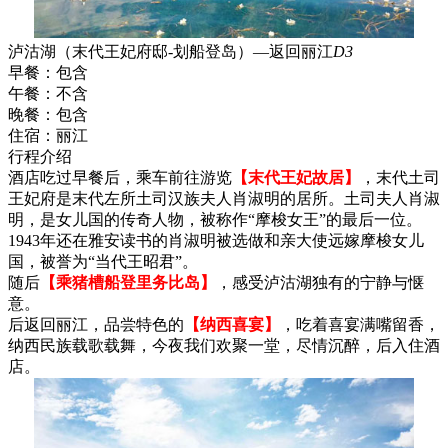
泸沽湖（末代王妃府邸-划船登岛）—返回丽江
D3
早餐：
包含
午餐：
不含
晚餐：
包含
住宿：
丽江
行程介绍
酒店吃过早餐后，乘车前往游览
【末代王妃故居】
，末代土司
王妃府是末代左所土司汉族夫人肖淑明的居所。土司夫人肖淑
明，是女儿国的传奇人物，被称作“摩梭女王”的最后一位。
1943年还在雅安读书的肖淑明被选做和亲大使远嫁摩梭女儿
国，被誉为“当代王昭君”。
随后
【乘猪槽船登里务比岛】
，感受泸沽湖独有的宁静与惬
意。
后返回丽江，品尝特色的
【纳西喜宴】
，吃着喜宴满嘴留香，
纳西民族载歌载舞，今夜我们欢聚一堂，尽情沉醉，后入住酒
店。