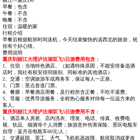
丽江—重庆
D6
早餐：
包含
午餐：
不含
晚餐：
不含
住宿：
温暖的家
行程介绍
早餐后根据航班时间送机，今天结束愉快的滇西北的旅游，祝
你有个好心情。
费用说明
重庆到丽江大理泸沽湖双飞5日游费用包含：
1、住宿：当地特色酒店。（如遇特殊原因，不能安排备选酒
店时，我社有权安排同级别、同标准的其他酒店）
2、交通：空调旅游车或商务车，保证每人一正座。
3、门票：景点首道门票。
4、餐膳：早餐酒店用餐，及行程所含正餐，不吃不退费。
5、导服：优秀导游服务，全程热心服务对待每一位远方来的
客人。
重庆到丽江大理泸沽湖双飞5日游费用不含：
1、酒店单人房差、店内洗衣、理发、电话、传真、收费电
视、饮品、烟酒等个人消费；旅游意外伤害保险、景区电瓶车
自理：蓝月谷电瓶车60元/人；
2、交通延阻、罢工、天气、飞机机器故障、航班取消或更改