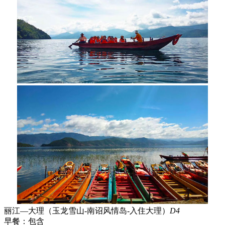
丽江—大理（玉龙雪山-南诏风情岛-入住大理）
D4
早餐：
包含