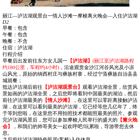
丽江—泸沽湖观景台一情人沙滩一摩梭离火晚会—入住泸沽湖
D2
早餐：
包含
午餐：
包含
晚餐：
不含
住宿：
泸沽湖
行程介绍
早餐后出发前往东方女儿国一
【泸沽湖】
(丽江至泸沽湖路程
约180公里，车程约4小时)
，沿途观赏金沙江河谷风光及小凉
山风光，原始的纳西村庄与彝族村寨，经过宁蒗彝族自治县县
城就餐；
抵达泸沽湖后前往
【泸沽湖观景台】
观看泸沽湖全景，欣赏风
景如画的泸沽湖全景，之后您即将看到中国最美的湖泊，然后
前往泸沽湖最美的
【情人沙滩】
，在这里可以零距离接触泸沽
湖，在这里可以看到最美的泸沽湖，它已经等您几亿年了，终
于等到您啦，在这里您不用拍照技术都能照最美的照片。参观
完泸沽湖风景后，您可以参加摩梭人民举行的盛大的
【篝火晚
会】
，和我们的帅哥美女一起欢呼吧!玩累啦，导游带您去休
息。
之后前往泸沽湖特色民居(客栈)入住休息。