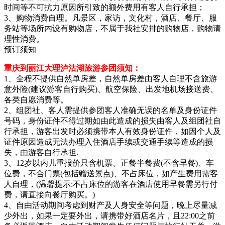
时间等不可抗力原因所引致的额外费用有客人自行承担；
3、购物消费自理。凡景区，家访，文化村，酒店、餐厅、服
务站等场所内设有购物店，不属于我社安排的购物店，购物请
理性消费。
预订须知
重庆到丽江大理泸沽湖旅游参团须知：
1、全程不提供自然单房差，自然单房差由客人自理不含旅游
意外险(建议游客自行购买)、航空保险、出发地机场接送费、
各类自愿消费等。
2、组团社、客人需提供参团客人准确无误的名单及身份证件
号码，身份证件不得过期如由此造成的损失由客人及组团社自
行承担，游客出发时必须携带本人有效身份证件，如因个人及
证件原因造成无法办理入住酒店手续或交通手续等造成的损
失，由游客自行承担.
3、12岁以内儿重报价只含机票、正餐半餐费(不含早餐)、车
位费，不合门票(包括赠送景点)、不占床位，如产生费用需客
人自理，(温馨提示:不占床位的游客在酒店使用早餐需另行付
费，请直接向餐厅购买。)
4、自由活动期间考虑到财产及人身安全等问题，晚上尽量减
少外出，如果一定要外出，请携带好酒店名片，且22:00之前