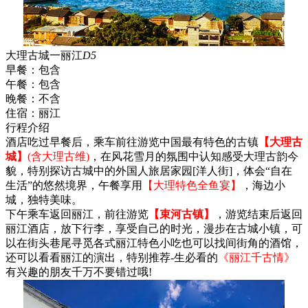
大理古城一丽江
D5
早餐：
包含
午餐：
包含
晚餐：
不含
住宿：
丽江
行程介绍
酒店吃过早餐后，乘车前往游览中国最有特色的古镇
【大理古
城】
(含大理古维)
，在风花雪月的氛围中认知感受大理古韵今
貌，特别探访古城中的外国人旅居家园[洋人街]，体会“自在
生活”的悠然境界，午餐享用
【大理特色全鱼宴】
，海边小
城，独特美味。
下午乘车返回丽江，前往游览
【束河古镇】
，游览结束后返回
丽江酒店，放下行李，享受自己的时光，漫步在古城小镇，可
以在街头巷尾寻觅各式丽江特色小吃也可以找间街角的酒馆，
还可以看看丽江的演出，特别推荐-生必看的
《丽江千古情》
有兴趣的朋友千万不要错过哦!