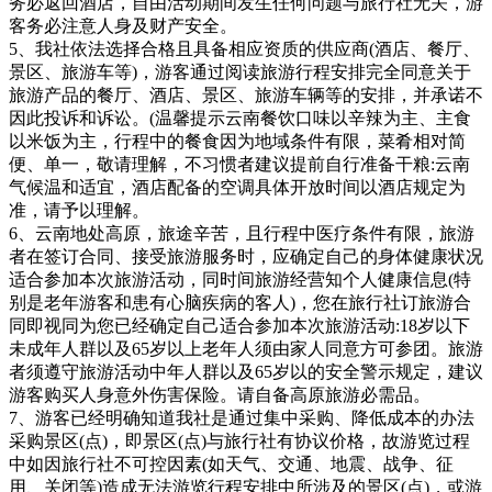
务必返回酒店，自由活动期间发生任何问题与旅行社无关，游
客务必注意人身及财产安全。
5、我社依法选择合格且具备相应资质的供应商(酒店、餐厅、
景区、旅游车等)，游客通过阅读旅游行程安排完全同意关于
旅游产品的餐厅、酒店、景区、旅游车辆等的安排，并承诺不
因此投诉和诉讼。(温馨提示云南餐饮口味以辛辣为主、主食
以米饭为主，行程中的餐食因为地域条件有限，菜肴相对简
便、单一，敬请理解，不习惯者建议提前自行准备干粮:云南
气候温和适宜，酒店配备的空调具体开放时间以酒店规定为
准，请予以理解。
6、云南地处高原，旅途辛苦，且行程中医疗条件有限，旅游
者在签订合同、接受旅游服务时，应确定自己的身体健康状况
适合参加本次旅游活动，同时间旅游经营知个人健康信息(特
别是老年游客和患有心脑疾病的客人)，您在旅行社订旅游合
同即视同为您已经确定自己适合参加本次旅游活动:18岁以下
未成年人群以及65岁以上老年人须由家人同意方可参团。旅游
者须遵守旅游活动中年人群以及65岁以的安全警示规定，建议
游客购买人身意外伤害保险。请自备高原旅游必需品。
7、游客已经明确知道我社是通过集中采购、降低成本的办法
采购景区(点)，即景区(点)与旅行社有协议价格，故游览过程
中如因旅行社不可控因素(如天气、交通、地震、战争、征
用、关闭等)造成无法游览行程安排中所涉及的景区(点)，或游