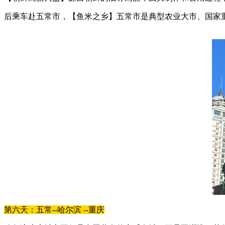
后乘车赴五常市，【鱼米之乡】五常市是典型农业大市、国家重
第六天：五常--哈尔滨 --重庆