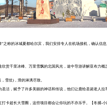
巴黎”之称的冰城夏都哈尔滨，我们安排专人在机场接机，确认信
沿途欣赏千里冰峰、万里雪飘的北国风光，途中导游讲解亚布力
板，雪仗)，滑的淋漓尽致。
为圣洁，赋予了许多美丽的神话和传说，他们让鹿给圣诞老人拉
红打卡超长大雪圈，这些项目都会让你玩的不亦乐乎。【冬捕-小