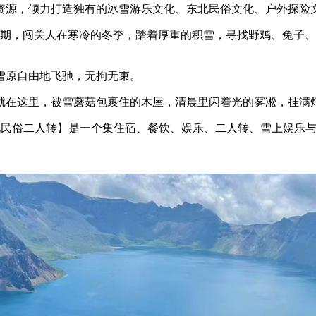
资源，倾力打造独有的冰雪游乐文化、东北民俗文化、户外探险
后期，闯关人在寒冷的冬季，踏着厚重的积雪，寻找野鸡、兔子
雪原自由地飞驰，无拘无束。
就在这里，被雪蘑菇包裹住的木屋，清晨里闪着光的雾凇，挂满
北民俗二人转】是一个集住宿、餐饮、娱乐、二人转、雪上娱乐