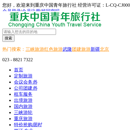
您好，欢迎来到重庆中国青年旅行社 经营许可证：L-CQ-CJ000
会员登录
|
会员注册
|
找回密码
搜索
热门搜索：
三峡旅游
红色旅游
武隆
团建旅游
新疆
北京
023 - 8821 7322
首页
定制旅游
会议会务
热
公司团建
热
租车服务
出境旅游
国内旅游
三峡游轮
重庆旅游
特价抢购
限时