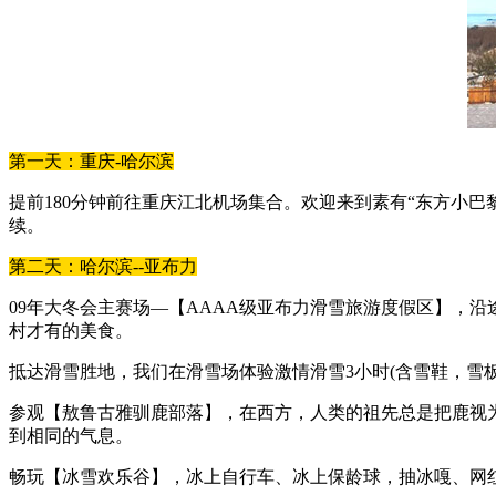
第一天：重庆-哈尔滨
提前180分钟前往重庆江北机场集合。欢迎来到素有“东方小
续。
第二天：哈尔滨--亚布力
09年大冬会主赛场—【AAAA级亚布力滑雪旅游度假区】，
村才有的美食。
抵达滑雪胜地，我们在滑雪场体验激情滑雪3小时(含雪鞋，雪
参观【敖鲁古雅驯鹿部落】，在西方，人类的祖先总是把鹿视
到相同的气息。
畅玩【冰雪欢乐谷】，冰上自行车、冰上保龄球，抽冰嘎、网