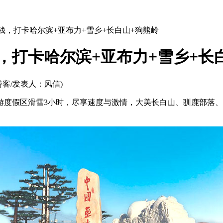
钱，打卡哈尔滨+亚布力+雪乡+长白山+狗熊岭
，打卡哈尔滨+亚布力+雪乡+长
游客/发表人：风信)
旅游度假区滑雪3小时，尽享速度与激情，大美长白山、驯鹿部落、