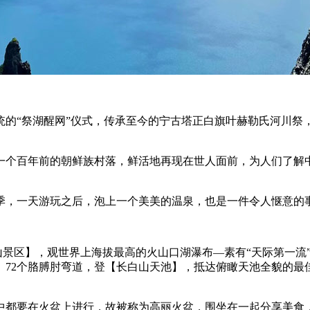
统的“祭湖醒网”仪式，传承至今的宁古塔正白旗叶赫勒氏河川祭
一个百年前的朝鲜族村落，鲜活地再现在世人面前，为人们了解
季，一天游玩之后，泡上一个美美的温泉，也是一件令人惬意的事
山景区】，观世界上海拔最高的火山口湖瀑布―素有“天际第一流
。72个胳膊肘弯道，登【长白山天池】，抵达俯瞰天池全貌的最佳
中都要在火盆上进行，故被称为高丽火盆，围坐在一起分享美食