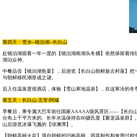
第四天：雪乡--镜泊湖--长白山
赴镜泊湖观看一年一度的【镜泊湖南湖头冬捕】依然保留着传
湖泊众神。
中餐品尝【镜泊湖鱼宴】，后游览【长白山朝鲜族古村落】把
与朝鲜移民潮形成之谜。
后入住温泉度假酒店，体验【雪山寒地温泉】，在这寒冷的冬
第五天：长白山-五常/阿城
早餐后，乘专属大巴车前往国家AAAAA级风景区——【长白
分布上千平方米的、长年水温保持在80摄氏度【聚龙温泉群】
山后游览冰瀑飞溅的【绿渊潭】。
【朝鲜高丽火盆】源自朝鲜的旧称高丽，因其制作和食用过程