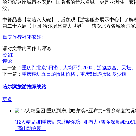
哈尔滨这座城市不仅是中国著名的音乐名城，更是亚洲惟一获
没。
中餐品尝【老哈八大碗】，后参观【游客服务展示中心】了解
第二十六届【中国·哈尔滨冰雪大世界】，感受北方名城哈尔
重庆旅行社哪家好?
请对文章内容作出评论
赞
|
踩
评论
上一篇：
重庆到北京5日游，人均不到2000，游览故宫、天坛
下一篇：
重庆纯玩五日游报团价格，重庆5日游报团多少钱
哈尔滨旅游推荐线路
更多
[12人精品团]重庆到东北哈尔滨+亚布力+雪乡深度纯玩6/1
+高山动物园！