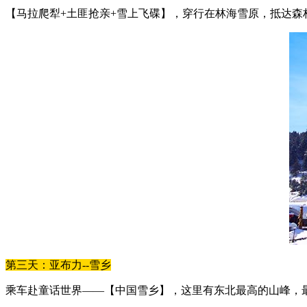
【马拉爬犁+土匪抢亲+雪上飞碟】，穿行在林海雪原，抵达
第三天：亚布力--雪乡
乘车赴童话世界——【中国雪乡】，这里有东北最高的山峰，