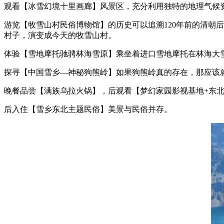
观看【冰雪幻境十里画廊】风景区，充分利用独特的地理气候
游览【牧雪山村民俗博物馆】的历史可以追溯120年前的清朝
村子，演变成今天的牧雪山村。
体验【雪地摩托驰骋林海雪原】乘坐着进口雪地摩托在林海大
探寻【中国雪乡—神秘狗熊岭】如果狗熊岭真的存在，那应该
晚餐品尝【满族乌拉火锅】，后观看【梦幻家园影视基地+东
后入住【雪乡东北主题民俗】美景与民俗并存。