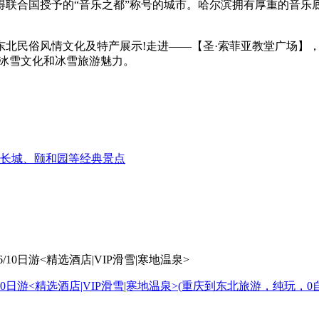
得联合国授予的“音乐之都”称号的城市。哈尔滨拥有厚重的音乐
东北民俗风情文化及特产展示!走进——【圣·索菲亚教堂广场】
滨冰雪文化和冰雪旅游魅力。
、长城、颐和园等经典景点
0日游<精选酒店|VIP滑雪|寒地温泉>
(重庆到东北旅游，纯玩，0