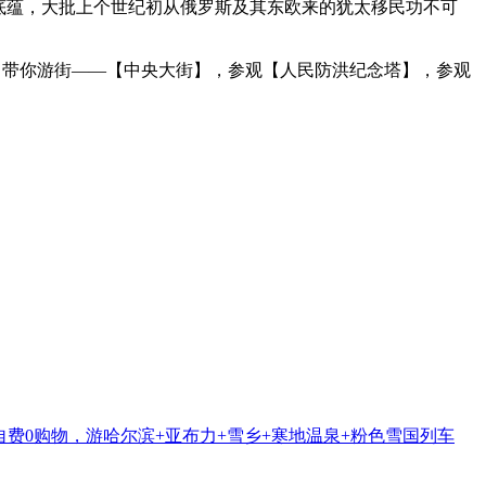
底蕴，大批上个世纪初从俄罗斯及其东欧来的犹太移民功不可
，带你游街——【中央大街】，参观【人民防洪纪念塔】，参观
自费0购物，游哈尔滨+亚布力+雪乡+寒地温泉+粉色雪国列车