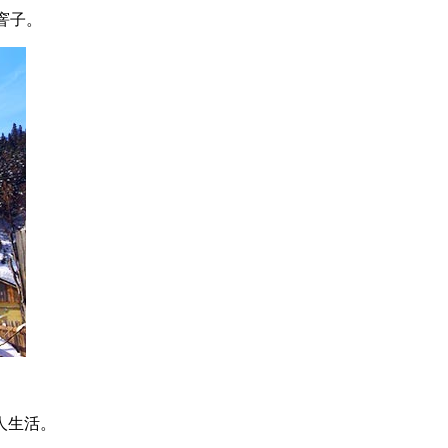
窨子。
人生活。