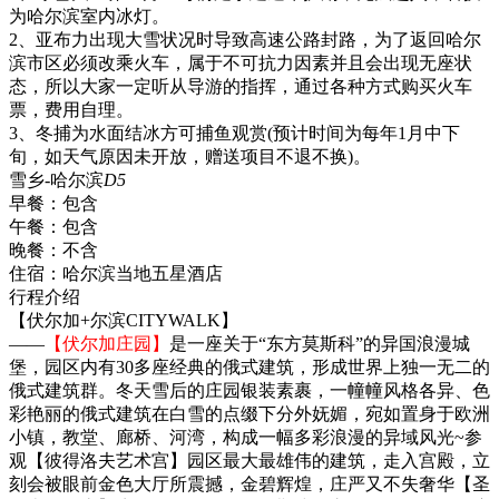
为哈尔滨室内冰灯。
2、亚布力出现大雪状况时导致高速公路封路，为了返回哈尔
滨市区必须改乘火车，属于不可抗力因素并且会出现无座状
态，所以大家一定听从导游的指挥，通过各种方式购买火车
票，费用自理。
3、冬捕为水面结冰方可捕鱼观赏(预计时间为每年1月中下
旬，如天气原因未开放，赠送项目不退不换)。
雪乡-哈尔滨
D5
早餐：
包含
午餐：
包含
晚餐：
不含
住宿：
哈尔滨当地五星酒店
行程介绍
【伏尔加+尔滨CITYWALK】
——
【伏尔加庄园】
是一座关于“东方莫斯科”的异国浪漫城
堡，园区内有30多座经典的俄式建筑，形成世界上独一无二的
俄式建筑群。冬天雪后的庄园银装素裹，一幢幢风格各异、色
彩艳丽的俄式建筑在白雪的点缀下分外妩媚，宛如置身于欧洲
小镇，教堂、廊桥、河湾，构成一幅多彩浪漫的异域风光~参
观【彼得洛夫艺术宫】园区最大最雄伟的建筑，走入宫殿，立
刻会被眼前金色大厅所震撼，金碧辉煌，庄严又不失奢华【圣