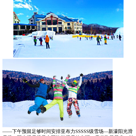
——下午预留足够时间安排亚布力SSSSS级雪场—新濠阳光滑