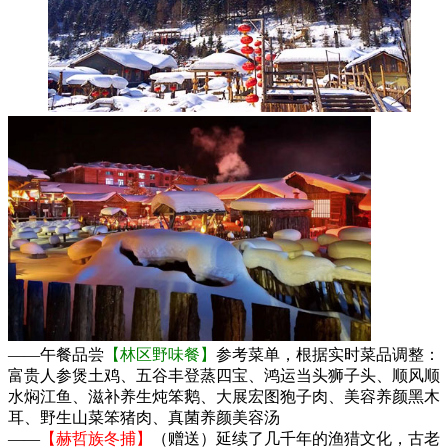
——午餐品尝
【林区野味餐】
参考菜单，根据实时菜品调整：
富贵人参煲土鸡、五谷丰登蒸四宝、鸿运当头狮子头、顺风顺
水焖江鱼、滋补养生炖笨鹅、大展宏图狍子肉、美容养颜黑木
耳、野生山菜笨猪肉、真菌养颜美容汤
——
【赫哲族冬捕】
（赠送）延续了几千年的渔猎文化，古老