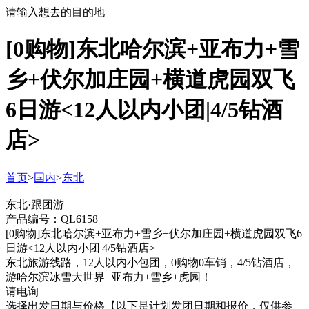
请输入想去的目的地
[0购物]东北哈尔滨+亚布力+雪
乡+伏尔加庄园+横道虎园双飞
6日游<12人以内小团|4/5钻酒
店>
首页
>
国内
>
东北
东北·跟团游
产品编号：QL6158
[0购物]东北哈尔滨+亚布力+雪乡+伏尔加庄园+横道虎园双飞6
日游<12人以内小团|4/5钻酒店>
东北旅游线路，12人以内小包团，0购物0车销，4/5钻酒店，
游哈尔滨冰雪大世界+亚布力+雪乡+虎园！
请电询
选择出发日期与价格
【以下是计划发团日期和报价，仅供参