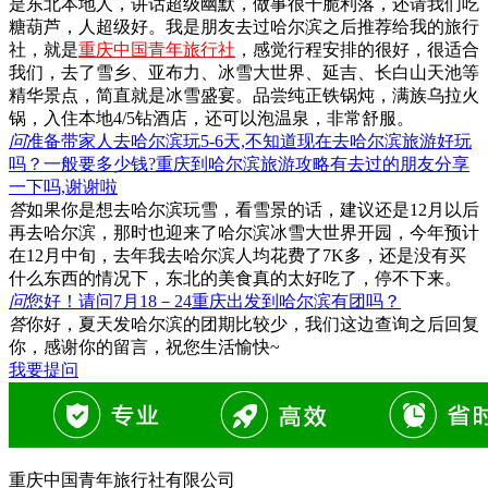
是东北本地人，讲话超级幽默，做事很干脆利落，还请我们吃
糖葫芦，人超级好。我是朋友去过哈尔滨之后推荐给我的旅行
社，就是
重庆中国青年旅行社
，感觉行程安排的很好，很适合
我们，去了雪乡、亚布力、冰雪大世界、延吉、长白山天池等
精华景点，简直就是冰雪盛宴。品尝纯正铁锅炖，满族乌拉火
锅，入住本地4/5钻酒店，还可以泡温泉，非常舒服。
问
准备带家人去哈尔滨玩5-6天,不知道现在去哈尔滨旅游好玩
吗？一般要多少钱?重庆到哈尔滨旅游攻略有去过的朋友分享
一下吗,谢谢啦
答
如果你是想去哈尔滨玩雪，看雪景的话，建议还是12月以后
再去哈尔滨，那时也迎来了哈尔滨冰雪大世界开园，今年预计
在12月中旬，去年我去哈尔滨人均花费了7K多，还是没有买
什么东西的情况下，东北的美食真的太好吃了，停不下来。
问
您好！请问7月18－24重庆出发到哈尔滨有团吗？
答
你好，夏天发哈尔滨的团期比较少，我们这边查询之后回复
你，感谢你的留言，祝您生活愉快~
我要提问
重庆中国青年旅行社有限公司