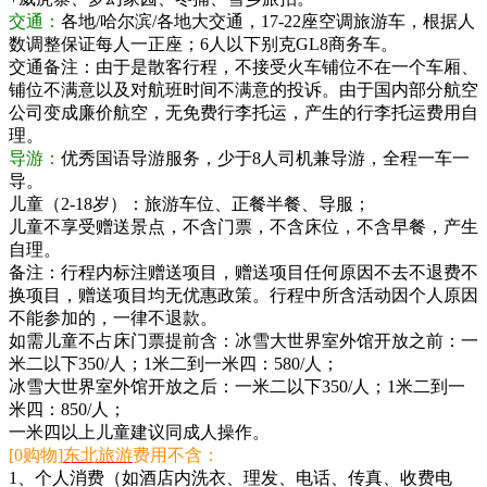
交通：
各地/哈尔滨/各地大交通，17-22座空调旅游车，根据人
数调整保证每人一正座；6人以下别克GL8商务车。
交通备注：由于是散客行程，不接受火车铺位不在一个车厢、
铺位不满意以及对航班时间不满意的投诉。由于国内部分航空
公司变成廉价航空，无免费行李托运，产生的行李托运费用自
理。
导游：
优秀国语导游服务，少于8人司机兼导游，全程一车一
导。
儿童（2-18岁）：旅游车位、正餐半餐、导服；
儿童不享受赠送景点，不含门票，不含床位，不含早餐，产生
自理。
备注：行程内标注赠送项目，赠送项目任何原因不去不退费不
换项目，赠送项目均无优惠政策。行程中所含活动因个人原因
不能参加的，一律不退款。
如需儿童不占床门票提前含：冰雪大世界室外馆开放之前：一
米二以下350/人；1米二到一米四：580/人；
冰雪大世界室外馆开放之后：一米二以下350/人；1米二到一
米四：850/人；
一米四以上儿童建议同成人操作。
[0购物]
东北旅游
费用不含：
1、个人消费（如酒店内洗衣、理发、电话、传真、收费电