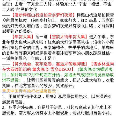
自理）去看一下东北二人转，体验东北人“宁舍一顿饭、不舍
二人转”的民俗文化
——
【漫步棒槌山栈道拍雪乡梦幻夜景】
棒槌山栈道是拍摄雪
乡的最美机位，晚间华灯初上，家家灯火，红灯高悬，五彩斑
斓的灯光映衬着白雪，雪乡梦幻夜景只有亲眼目睹，才能深刻
感受到这份美好。
——
【年货大集】
逛一逛
【雪韵大街年货大集】
进入冬季，东
北年货大集就火起来啦！红色的大灯笼高高悬挂，沿街的小商
贩们摆起自家的年货，冻梨冻柿子、热乎乎的烤地瓜、羊肉串
的香味阵阵袭来间或穿插着拿着冰糖葫芦的小朋友蹦蹦跳跳~
一派热闹景色！年味儿十足！
——
【篝火晚会、花车巡游、邂逅呆萌矮脚鹿】【雪乡林业局
在大石碑组织的-篝火晚会-雪乡DISCO】
（篝火晚会为赠送项
目，预计每年12月中旬左右开始，如遇天气或特殊情况自动取
消不退费）
，让我们围着暖暖的篝火，扭起东北大秧歌，欢歌
笑舞，在北方雪童话的故乡，笑逐颜开。
重庆中国青年旅行社
温馨提示：
1、用餐前要稍作休息，用餐汇总尽量饮用热水，以免温差引
起肠胃感冒。
2、冬季户外极寒，容易肚子进风，引起腹痛或者其他水土不
服现象。南方客人偶有水土不服现象，请及时服用自备小药。