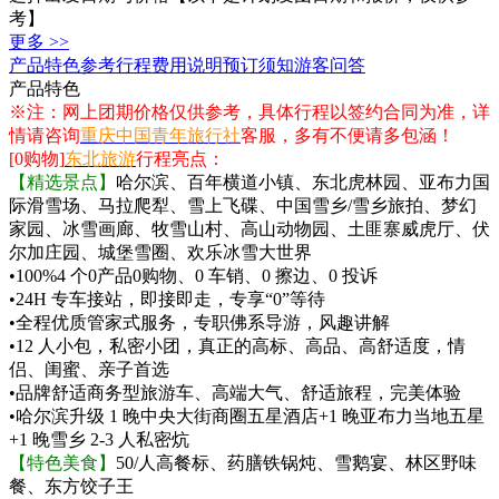
考】
更多 >>
产品特色
参考行程
费用说明
预订须知
游客问答
产品特色
※注：网上团期价格仅供参考，具体行程以签约合同为准，详
情请咨询
重庆中国青年旅行社
客服，多有不便请多包涵！
[0购物]
东北旅游
行程亮点：
【精选景点
】
哈尔滨、百年横道小镇、东北虎林园、亚布力国
际滑雪场、马拉爬犁、雪上飞碟、中国雪乡/雪乡旅拍、梦幻
家园、冰雪画廊、牧雪山村、高山动物园、土匪寨威虎厅、伏
尔加庄园、城堡雪圈、欢乐冰雪大世界
•100%4 个0产品0购物、0 车销、0 擦边、0 投诉
•24H 专车接站，即接即走，专享“0”等待
•全程优质管家式服务，专职佛系导游，风趣讲解
•12 人小包，私密小团，真正的高标、高品、高舒适度，情
侣、闺蜜、亲子首选
•品牌舒适商务型旅游车、高端大气、舒适旅程，完美体验
•哈尔滨升级 1 晚中央大街商圈五星酒店+1 晚亚布力当地五星
+1 晚雪乡 2-3 人私密炕
【特色美食】
50/人高餐标、药膳铁锅炖、雪鹅宴、林区野味
餐、东方饺子王