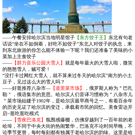
——午餐安排哈尔滨当地明星馆子
【东方饺子王】
东北有句老
话说“坐在不如倒着，好吃不如饺子”东北人对饺子的执念，来
到东北旅游的你怎么能不体验一下呢？我们还准备了美味的小
菜加上主食饺子
——
【群力音乐公园大雪人】
就是每年最火的大雪人啦，微笑
的憨憨雪人，贼可爱！
“没打卡过网红大雪人，就不算来过冬天的哈尔滨”南方的小土
豆子，见过这么大的雪人吗？
——好逛推荐八杂市—
【道里菜市场】
，俄罗斯人称为＂巴扎
勒＂，俄语集市的意思。哈尔滨人们音译习惯称为＂八杂市儿
＂菜市场始建于1902年，是哈尔滨最早商号之一，有着百余年
的历史见证了哈尔滨的变迁，承载着市民的回忆。美食雷达开
启~逛吃逛吃模式
——
【雪夜巴洛克】
氛围感爆棚，仿佛穿越到了一百年前的老
哈埠，不同于中央大街的热闹繁华，巴洛克不论时间早晚，不
论季节更替，每时每刻都有独属于老哈尔滨的韵味。这里是哈