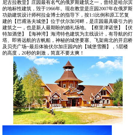
尼古拉教堂】庄园最有名气的俄罗斯建筑之一，曾经是哈尔滨
的地标性建筑，毁于1966年。现在教堂是庄园2007年在俄罗斯
功勋建筑设计师柯拉金博士的指导下，按1:1比例和原工艺复
建的【巴甫洛夫城堡】位于伏尔加河畔，是庄园最具吸引力的
建筑之一，也是新人最期盼的婚礼场地。【察里津诺堡】【伏
特加酒堡】【海神湾】海湾特色建筑为主线设计，有导航的灯
塔、即将远航的古帆船，神秘的城堡要塞、飞架南北的开启桥
及贝壳广场~最后体验伏尔加庄园内的【城堡雪圈】，5层楼
的高度，20秒的刺激，简直不要太爽！