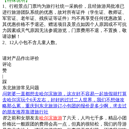
【特殊说明】
1、行程景点门票均为旅行社统一采购价，且经旅游局批准已
进行旅游团队系统的优惠，故对所有证件（学生证、教师证、
军官证、老年证、残疾证等证件）均不再享受任何优惠政策，
其优惠价格不予退还。赠送项目及景点如因个人原因或不可抗
力因素或天气原因无法参观游览，门票费用不退，不置换，敬
请谅解！
2、12人小包不含儿童人数。
请对产品作出评价
评论
赞
|
踩
东北旅游常见问题
问
老婆一直都想去哈尔滨旅游，这次好不容易一起放假就打算
去哈尔滨玩个6天左右，好好的过过二人世界，我们不想做攻
略那么累，重庆到东北旅游订小包团的报价是多少啊，求去过
的朋友推荐靠谱旅行社
答
之前和女朋友去
哈尔滨旅游
了六天，人均七千多，精品小团
价格比一般跟团的费用会高一点，但真的很轻松，我们的导游