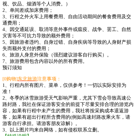
视、饮品、烟酒等个人消费。）
2、单间差或加床费用；
3、行程之外火车上用餐费用、自由活动期间的餐食费用及交
通费用；
4、因交通延误、取消等意外事件或瘟疫、战争、罢工、自然
灾害等不可抗力导致的额外费用；
5、因旅游者违约、自身过错、自身疾病等导致的人身财产损
失而额外支付的费用；
6、旅游人身意外保险（强烈建议游客自行购买）。
7、旅游费用包含内容以外的所有费用。
预订须知
[0购物]
东北旅游
注意事项：
1、行程内所有图片、菜单，仅供参考！一切以实际安排为
准！
2、冬季的冰雪旅游受天气影响严重，尤其下雪会导致高速公
路封路，我社在保证游客安全的前提下尽量安排合理的游览内
容，如果有行程中未产生的费用，我社将按采购成本退返游
客，如果有超出行程所含费用的(例如高速封路改乘火车，请
游客自行承担。请游客朋友谅解）。
3、以上图片均来自网络，如有侵权联系立删。