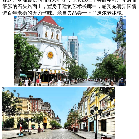
细腻的石头路面上，置身于建筑艺术长廊中，感受充满异国情
调百年老街的无穷韵味。亲自去品尝一下马迭尔老冰棍。