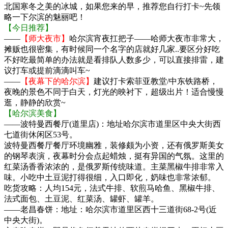
北国寒冬之美的冰城，如果您来的早，推荐您自行打卡~先领
略一下尔滨的魅丽吧！
【今日推荐】
——
【师大夜市】
哈尔滨宵夜扛把子——哈师大夜市非常大，
摊贩也很密集，有时候同一个名字的店就好几家..要区分好吃
不好吃最简单的办法就是看排队人数多少，可以直接排雷，建
议打车或提前滴滴叫车~
——
【夜幕下的哈尔滨】
建议打卡索菲亚教堂/中东铁路桥，
夜晚的景色不同于白天，灯光的映衬下，超级出片！适合慢慢
逛，静静的欣赏~
【哈尔滨美食】
——波特曼西餐厅(道里店)：地址哈尔滨市道里区中央大街西
七道街休闲区53号。
波特曼西餐厅餐厅环境幽雅，装修颇为小资，还有俄罗斯美女
的钢琴表演，夜幕时分会点起蜡烛，挺有异国的气氛。这里的
红菜汤香香浓浓的，是俄罗斯传统味道。主菜黑椒牛排非常入
味。小吃中土豆泥打得很细，入口即化，奶味也非常浓郁。
吃货攻略：人均154元，法式牛排、软煎马哈鱼、黑椒牛排、
法式面包、土豆泥、红菜汤、罐虾、罐羊。
——老昌春饼：地址：哈尔滨市道里区西十三道街68-2号(近
中央大街)。