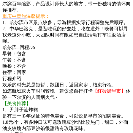
尔滨百年缩影，产品设计师长大的地方，带一份独特的情怀向
你推荐。
重庆中青旅
温馨提示：
1、哈尔滨市区景点较多，导游根据实际行程调整先后顺序。
2、中华巴洛克，是逛吃玩的好去处，吃在道外！晚餐可以寻
找老道外小吃，大团队时间有限如想自由活动打车往返酒店
喔。
哈尔滨--回程
D6
早餐：
包含
午餐：
不含
晚餐：
不含
住宿：
回家
行程介绍
欢乐的时光总是短暂，散团日，返回家乡，结束行程。
如您航班或火车时间较晚，建议您自行打卡
【红砖街早市】
体
验一下尔滨的人间烟火气~
【美食推荐】
1、尹胖子油炸糕
是有三十多年保证的特色美食，可以说是早市的招牌美食。
1.8元/个，有多种口味可选玫瑰豆沙馅比较热门，甜口，外面
油皮较脆内部豆沙馅很甜路有玫瑰花味。