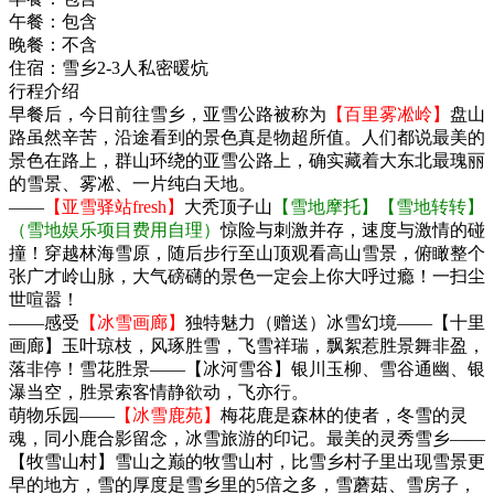
午餐：
包含
晚餐：
不含
住宿：
雪乡2-3人私密暖炕
行程介绍
早餐后，今日前往雪乡，亚雪公路被称为
【百里雾凇岭】
盘山
路虽然辛苦，沿途看到的景色真是物超所值。人们都说最美的
景色在路上，群山环绕的亚雪公路上，确实藏着大东北最瑰丽
的雪景、雾凇、一片纯白天地。
——
【亚雪驿站fresh】
大秃顶子山
【雪地摩托】【雪地转转】
（雪地娱乐项目费用自理）
惊险与刺激并存，速度与激情的碰
撞！穿越林海雪原，随后步行至山顶观看高山雪景，俯瞰整个
张广才岭山脉，大气磅礴的景色一定会上你大呼过瘾！一扫尘
世喧嚣！
——感受
【冰雪画廊】
独特魅力（赠送）冰雪幻境——【十里
画廊】玉叶琼枝，风琢胜雪，飞雪祥瑞，飘絮惹胜景舞非盈，
落非停！雪花胜景——【冰河雪谷】银川玉柳、雪谷通幽、银
瀑当空，胜景索客情静欲动，飞亦行。
萌物乐园——
【冰雪鹿苑】
梅花鹿是森林的使者，冬雪的灵
魂，同小鹿合影留念，冰雪旅游的印记。最美的灵秀雪乡——
【牧雪山村】雪山之巅的牧雪山村，比雪乡村子里出现雪景更
早的地方，雪的厚度是雪乡里的5倍之多，雪蘑菇、雪房子，