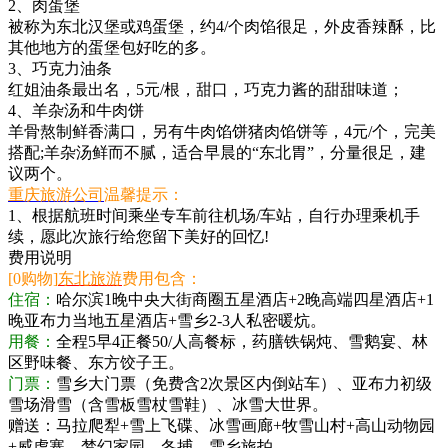
2、肉蛋堡
被称为东北汉堡或鸡蛋堡，约4/个肉馅很足，外皮香辣酥，比
其他地方的蛋堡包好吃的多。
3、巧克力油条
红姐油条最出名，5元/根，甜口，巧克力酱的甜甜味道；
4、羊杂汤和牛肉饼
羊骨熬制鲜香满口，另有牛肉馅饼猪肉馅饼等，4元/个，完美
搭配;羊杂汤鲜而不腻，适合早晨的“东北胃”，分量很足，建
议两个。
重庆旅游公司
温馨提示：
1、根据航班时间乘坐专车前往机场/车站，自行办理乘机手
续，愿此次旅行给您留下美好的回忆!
费用说明
[0购物]
东北旅游
费用包含：
住宿：
哈尔滨1晚中央大街商圈五星酒店+2晚高端四星酒店+1
晚亚布力当地五星酒店+雪乡2-3人私密暖炕。
用餐：
全程5早4正餐50/人高餐标，药膳铁锅炖、雪鹅宴、林
区野味餐、东方饺子王。
门票：
雪乡大门票（免费含2次景区内倒站车）、亚布力初级
雪场滑雪（含雪板雪杖雪鞋）、冰雪大世界。
赠送：马拉爬犁+雪上飞碟、冰雪画廊+牧雪山村+高山动物园
+威虎寨、梦幻家园、冬捕、雪乡旅拍。