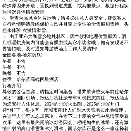
特殊原因未开放，置换到横道虎园，或其他景点。根据行程实
际情况具体情况安排。
4、滑雪为高风险体育运动，请务必注意人身安全，建议客人
自行酌情聘请教练保护自己并且穿上专业的滑雪服和雪镜、头
盔来体验-次激情滑雪。
5、由于亚布力和雪乡地处林区，因气候和地理位置原因，酒
店或暖炕房间内可能会有飘虫或其它小访客哦，如有发现请不
要害怕哦。及时通知导游或酒店工作人员清扫!
全国各地-哈尔滨
D2
早餐：
不含
午餐：
不含
晚餐：
不含
住宿：
哈尔滨高端四星酒店
行程介绍
尊敬的各位贵宾，请指定时间集合，搭乘航班或火车前往哈尔
滨太平国际机场，抵达后我社派专车司机接您前往，抵达酒店
为您安排入住休息。2024的尔滨火出圈，2025的尔滨开门
迎“且”了，很少有一座城市能让人们对冰天雪地如此地痴迷，
在这里人们可以忘却寒冷，在零下二十度的空气中尽情享受着
欢乐，这里有最热闹的冰灯游园会、栩栩如生的冰雕，还有激
情四射的高山滑雪和冰河滑冰，而哈尔滨正是这么一座诠释着