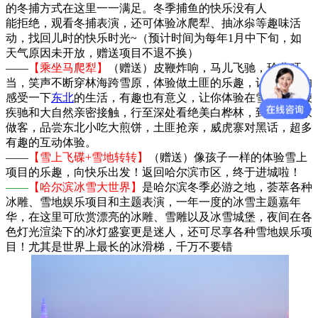
的冬捕方式在这里一一满足。冬季捕鱼的快乐没有人
能拒绝，观看冬捕表演，还可体验冰爬犁、抽冰尜等趣味活
动，找回儿时的快乐时光~（预计时间为每年1月中下旬，如
天气原因未开放，赠送项目不退不换）
——
【乘坐马爬犁】
（赠送）皮鞭炸响，马儿飞驰，玲儿叮
当，笑声不断穿林海跨雪原，体验做土匪的乐趣，让你真正的
感受一下
东北
的生活，有趣也有意义，让你体验在雪地上扬鞭
疾驰和大自然亲密接触，行至深处看绝美白桦林，到山里人家
做客，品尝东北小吃大煎饼，土匪抢亲，威虎寨对黑话，超多
有趣的互动体验。
——
【雪上飞碟+雪地转转】
（赠送）像孩子一样的体验雪上
项目的乐趣，向快乐出发！返回哈尔滨市区，终于进城啦！
——
【哈尔滨冰雪大世界】
是哈尔滨冬季必游之地，荟萃各种
冰雕、雪地娱乐项目和主题表演，一年一度的冰雪主题嘉年
华，在这里可欣赏漂亮的冰雕、雪雕以及冰雪城堡，夜间在各
色灯光渲染下的冰灯盛宴更是迷人，还可尽享各种雪地娱乐项
目！尤其是世界上最长的冰滑梯，千万不要错