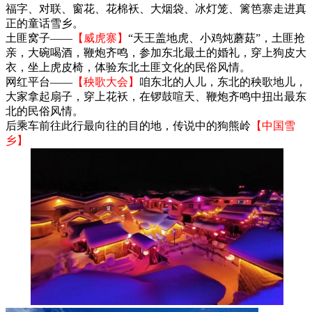
福字、对联、窗花、花棉袄、大烟袋、冰灯笼、篱笆寨走进真
正的童话雪乡。
土匪窝子——
【威虎寨】
“天王盖地虎、小鸡炖蘑菇”，土匪抢
亲，大碗喝酒，鞭炮齐鸣，参加东北最土的婚礼，穿上狗皮大
衣，坐上虎皮椅，体验东北土匪文化的民俗风情。
网红平台——
【秧歌大会】
咱东北的人儿，东北的秧歌地儿，
大家拿起扇子，穿上花袄，在锣鼓喧天、鞭炮齐鸣中扭出最东
北的民俗风情。
后乘车前往此行最向往的目的地，传说中的狗熊岭
【中国雪
乡】