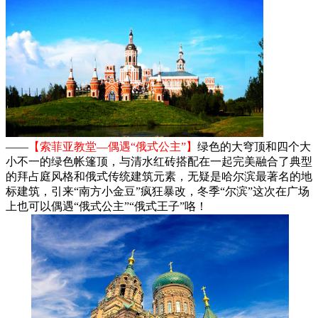
——
【索菲亚教堂—偶遇“俄式公主”】
绿色的大穹顶和四个大
小不一的绿色帐篷顶，与清水红砖搭配在一起完美融合了典型
的拜占庭风格和俄式传统建筑元素，无疑是哈尔滨最著名的地
标建筑，引来“南方小金豆”疯狂暴改，冬季“尔滨”这次在广场
上也可以偶遇“俄式公主”“俄式王子”咯！