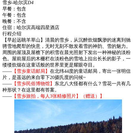
雪乡-哈尔滨
D4
早餐：
包含
午餐：
包含
晚餐：
不含
住宿：
哈尔滨高端四星酒店
行程介绍
【早起远眺羊草山】清晨的雪乡，从沉醉炊烟飘渺的迷离到驰
骋雪地爬犁的快意，无时无刻不散发着雪的神韵、雪的魅力。
周围的屋顶及屋檐下的积雪在晨光照射下发出一种神秘的淡粉
色。屋前屋后的木栅栏在淡粉色的雪地上拉出长长的影子，一
缕缕炊烟在这童话般的世界里更是耀眼夺目。
——
【雪乡童话邮局】
在北纬44度的童话邮局，寄出一张明信
片，是遥远的来自零下20摄氏度的问候~
——
【雪乡民俗博物馆】
东北八大怪都有什么？雪花一共有几
种形状？在这里都有答案。
——
【雪乡旅拍，每人3张精修照片】（赠送）】