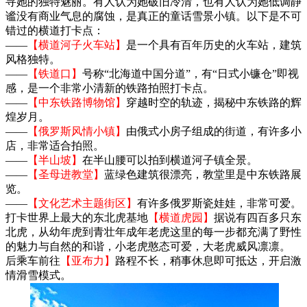
寻她的独特魅丽。有人认为她破旧冷清，也有人认为她低调静
谧没有商业气息的腐蚀，是真正的童话雪景小镇。以下是不可
错过的横道打卡点：
——
【横道河子火车站】
是一个具有百年历史的火车站，建筑
风格独特。
——
【铁道口】
号称“北海道中国分道”，有“日式小镰仓”即视
感，是一个非常小清新的铁路拍照打卡点。
——
【中东铁路博物馆】
穿越时空的轨迹，揭秘中东铁路的辉
煌岁月。
——
【俄罗斯风情小镇】
由俄式小房子组成的街道，有许多小
店，非常适合拍照。
——
【半山坡】
在半山腰可以拍到横道河子镇全景。
——
【圣母进教堂】
蓝绿色建筑很漂亮，教堂里是中东铁路展
览。
——
【文化艺术主题街区】
有许多俄罗斯瓷娃娃，非常可爱。
打卡世界上最大的东北虎基地
【横道虎园】
据说有四百多只东
北虎，从幼年虎到青壮年成年老虎这里的每一步都充满了野性
的魅力与自然的和谐，小老虎憨态可爱，大老虎威风凛凛。
后乘车前往
【亚布力】
路程不长，稍事休息即可抵达，开启激
情滑雪模式。