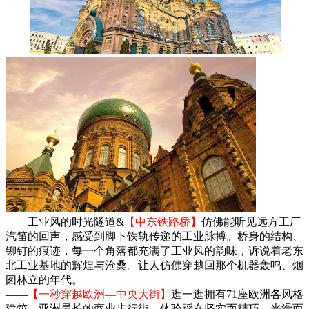
——工业风的时光隧道&
【中东铁路桥】
仿佛能听见远方工厂
汽笛的回声，感受到脚下铁轨传递的工业脉搏。桥身的结构、
铆钉的痕迹，每一个角落都充满了工业风的韵味，诉说着老东
北工业基地的辉煌与沧桑。让人仿佛穿越回那个机器轰鸣、烟
囱林立的年代。
——
【一秒穿越欧洲—中央大街】
逛一逛拥有71座欧洲各风格
建筑、亚洲最长的商业步行街，体验踩在坚实而精巧、光滑而