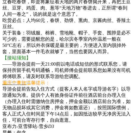
立春吃春饼，即是将象征着天地的两片春饼揭开来，再把土豆
丝、豆芽、鸡蛋、肉、葱等“天地万物”卷进去，正所谓“春到
人间一卷之”，说的就是这个意思了。
吃货必点：人均60元，春饼、劲饼、熏肉、京酱肉丝、香辣土
豆丝。
关于装备：羽绒服、棉裤、雪地靴、帽子、手套、围脖是必不
可少的，需要提醒您的是，哈尔滨冬季室内外温差一般在
50°C左右，所以外衣保暖是最主要的，方便进入室内脱掉外
套，里面基本一件毛衣就够了，当然也要因人而异。
【接站须知】
——导游会提前一天21:00前以电话或短信的形式联系您，请
保持所留手机号码通畅，司机师傅会提前联系您如果没有司机
师傅联系，请及时联系导游给您调配。
重庆中青旅
温馨提示：
导游会提前告知入住方式（提客人本人名字或导游名字）以导
游通知为准。提供个人有效身份证件前往酒店前台办理入住
（办理入住时需缴纳住房押金，押金金额以酒店前台为准，如
无物品损坏或其它消费，押金将如数退还），按照国际惯例，
客人正式入住时间是下午14点后，如因抵达较早无净房无法入
住，可前台寄存行李，自由逛逛。
亚布力-亚雪驿站-雪乡
D3
早餐：
包含