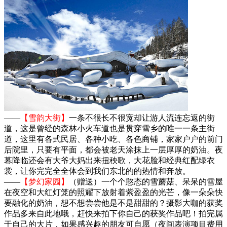
——
【雪韵大街】
一条不很长不很宽却让游人流连忘返的街
道，这是曾经的森林小火车道也是贯穿雪乡的唯一一条主街
道，这里有各式民居、各种小吃、各色商铺，家家户户的前门
后院里，只要有平面，都会被老天涂抹上一层厚厚的奶油。夜
幕降临还会有大爷大妈出来扭秧歌，大花脸和经典红配绿衣
裳，让你完完全全体会到我们东北的的热情和奔放。
——
【梦幻家园】
（赠送）一个个憨态的雪蘑菇、呆呆的雪屋
在夜空和大红灯笼的照耀下放射着紫盈盈的光芒，像一朵朵快
要融化的奶油，想不想尝尝他是不是甜甜的？摄影大咖的获奖
作品多来自此地哦，赶快来拍下你自己的获奖作品吧！拍完属
于自己的大片，如果感兴趣的朋友可自愿（夜间表演项目费用