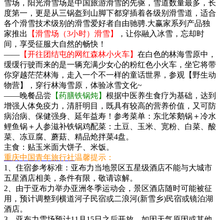
雪场，阳光滑雪场是中国旅游滑雪的先驱，雪道数量最多，长
度第一，更是从三锅盔到山脚下都穿插着各级别滑雪道，适合
各个滑雪技术级别的滑雪爱好者自由驰骋.大赢家系列产品独
家推出
【滑雪场（3小时）滑雪】
，让你融入冰雪，忘却时
间，享受征服大自然的畅快！
——
【开往团结屯的网红森林小火车】
在白色的林海雪原中，
缓缓行驶而来的是一辆充满少女心的粉红色小火车，坐它将带
你穿越茫茫林海，走入一个不一样的童话世界，参观【野生动
物营】，穿行林海雪原，体验冰雪文化~
——晚餐品尝
【药膳铁锅炖】
根据中医养生食疗为基础，达到
增强人体免疫力，清肝明目，既具有较高的营养价值，又可防
病治病、保健强身、延年益寿！参考菜单：东北笨鹅锅＋冷水
鲤鱼锅＋人参滋补铁锅鸡配菜：土豆、玉米、宽粉、白菜、酸
菜、冻豆腐、蘑菇、精品炝拌菜4盘。
主食：贴玉米面大饼子、米饭。
重庆中国青年旅行社
温馨提示：
1、住宿参考标准：亚布力当地景区五星级酒店不能与大城市
五星酒店相美，条件有限，敬请谅解。
2、由于亚布力举办亚洲冬季运动会，景区酒店随时可能被征
用，预计调整到横道河子民宿或二浪河(新雪乡)民宿或镜泊湖
酒店。
3、亚布力雪场预计11月15日之后开放，如因天气原因或其他