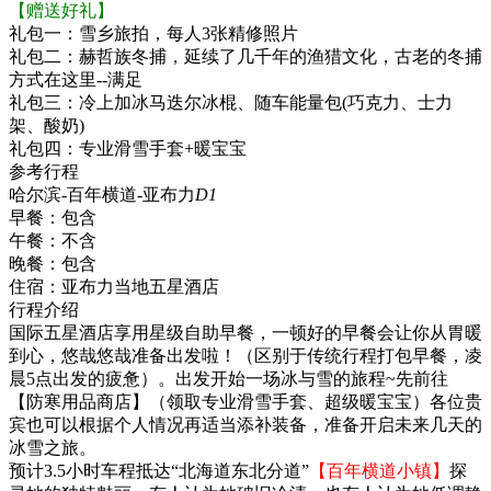
【赠送好礼】
礼包一：雪乡旅拍，每人3张精修照片
礼包二：赫哲族冬捕，延续了几千年的渔猎文化，古老的冬捕
方式在这里--满足
礼包三：冷上加冰马迭尔冰棍、随车能量包(巧克力、士力
架、酸奶)
礼包四：专业滑雪手套+暖宝宝
参考行程
哈尔滨-百年横道-亚布力
D1
早餐：
包含
午餐：
不含
晚餐：
包含
住宿：
亚布力当地五星酒店
行程介绍
国际五星酒店享用星级自助早餐，一顿好的早餐会让你从胃暖
到心，悠哉悠哉准备出发啦！（区别于传统行程打包早餐，凌
晨5点出发的疲惫）。出发开始一场冰与雪的旅程~先前往
【防寒用品商店】（领取专业滑雪手套、超级暖宝宝）各位贵
宾也可以根据个人情况再适当添补装备，准备开启未来几天的
冰雪之旅。
预计3.5小时车程抵达“北海道东北分道”
【百年横道小镇】
探