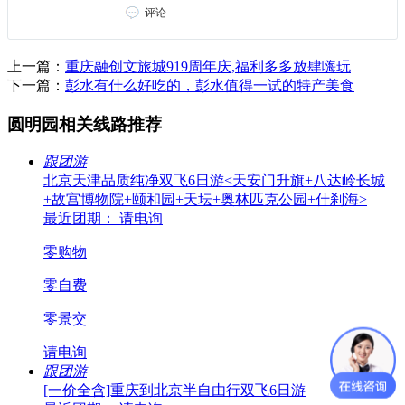
评论
上一篇：
重庆融创文旅城919周年庆,福利多多放肆嗨玩
下一篇：
彭水有什么好吃的，彭水值得一试的特产美食
圆明园相关线路推荐
跟团游
北京天津品质纯净双飞6日游<天安门升旗+八达岭长城
+故宫博物院+颐和园+天坛+奥林匹克公园+什刹海>
最近团期： 请电询
零购物
零自费
零景交
请电询
跟团游
[一价全含]重庆到北京半自由行双飞6日游