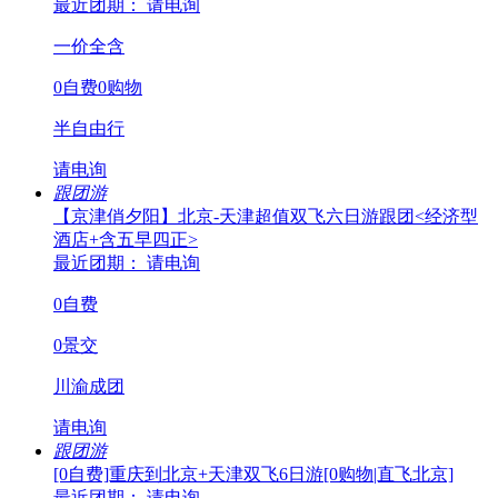
最近团期： 请电询
一价全含
0自费0购物
半自由行
请电询
跟团游
【京津俏夕阳】北京-天津超值双飞六日游跟团<经济型
酒店+含五早四正>
最近团期： 请电询
0自费
0景交
川渝成团
请电询
跟团游
[0自费]重庆到北京+天津双飞6日游[0购物|直飞北京]
最近团期： 请电询