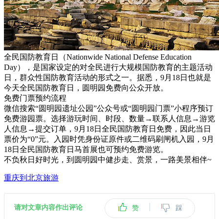
全民国防教育日（Nationwide National Defense Education
Day），是国家设定的对全民进行大规模国防教育的主题活动
日，群众性国防教育活动的形式之一。
据悉，9月18日也就是
今天全民国防教育日，圆明园免费向公众开放。
免费门票预约流程
微信搜索“圆明园遗址公园”公众号或“圆明园门票”小程序预订
免费游园票。选择游玩时间、时段、数量→联系人信息→游览
人信息→提交订单，9月18日全民国防教育日免费，因此当日
票价为“0”元。入园时凭身份证原件或二维码刷闸机入园，9月
18日全民国防教育日马首展也可预约免费游览。
不负秋日好时光，到圆明园中健步走、赏景，一路美景相伴~
重庆到北京旅游
|
请对文章内容作出评论
赞
踩