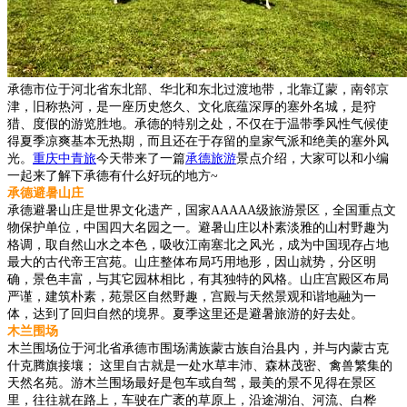
承德市位于河北省东北部、华北和东北过渡地带，北靠辽蒙，南邻京
津，旧称热河，是一座历史悠久、文化底蕴深厚的塞外名城，是狩
猎、度假的游览胜地。承德的特别之处，不仅在于温带季风性气候使
得夏季凉爽基本无热期，而且还在于存留的皇家气派和绝美的塞外风
光。
重庆中青旅
今天带来了一篇
承德旅游
景点介绍，大家可以和小编
一起来了解下承德有什么好玩的地方~
承德避暑山庄
承德避暑山庄是世界文化遗产，国家AAAAA级旅游景区，全国重点文
物保护单位，中国四大名园之一。避暑山庄以朴素淡雅的山村野趣为
格调，取自然山水之本色，吸收江南塞北之风光，成为中国现存占地
最大的古代帝王宫苑。山庄整体布局巧用地形，因山就势，分区明
确，景色丰富，与其它园林相比，有其独特的风格。山庄宫殿区布局
严谨，建筑朴素，苑景区自然野趣，宫殿与天然景观和谐地融为一
体，达到了回归自然的境界。夏季这里还是避暑旅游的好去处。
木兰围场
木兰围场位于河北省承德市围场满族蒙古族自治县内，并与内蒙古克
什克腾旗接壤； 这里自古就是一处水草丰沛、森林茂密、禽兽繁集的
天然名苑。游木兰围场最好是包车或自驾，最美的景不见得在景区
里，往往就在路上，车驶在广袤的草原上，沿途湖泊、河流、白桦