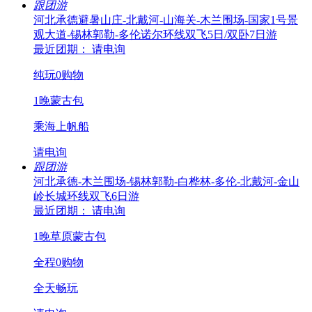
跟团游
河北承德避暑山庄-北戴河-山海关-木兰围场-国家1号景
观大道-锡林郭勒-多伦诺尔环线双飞5日/双卧7日游
最近团期： 请电询
纯玩0购物
1晚蒙古包
乘海上帆船
请电询
跟团游
河北承德-木兰围场-锡林郭勒-白桦林-多伦-北戴河-金山
岭长城环线双飞6日游
最近团期： 请电询
1晚草原蒙古包
全程0购物
全天畅玩