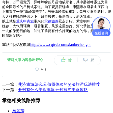
奇特，以千岩竞秀、异峰峥嵘的丹霞地貌著名，其中磬锤峰索道为目
前全国最长的吊椅式索道。为了观赏磬锤峰，康熙帝在避暑山庄西山
上建造了一座“锤峰落照亭”，与磬锤峰遥遥相对，每当夕阳欲隐时，擎
天之柱在晚霞映照之下，雄奇峻秀，矗然倚天，蔚为壮观。
以上就是
重庆中青旅
带来的
承德旅游
景点介绍。紫塞明珠，皇家气派
犹存，大气而璀璨；避暑消夏，风景这里独好。河北承德是一个值得
一去的旅游目的地，知道了承德有什么好玩的地方的你，赶紧挑个好
时间出发吧~
重庆到承德旅游
http://www.cqtrvl.com/xianlu/chengde
|
请对文章内容作出评论
赞
踩
评论
上一篇：
斐济旅游怎么玩 值得体验的斐济旅游玩法推荐
下一篇：
开封有什么美食推荐 开封旅游美食攻略
承德相关线路推荐
跟团游