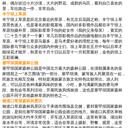
林、偶尔掠过小片沙漠，大片的野花、成群的马匹，看到自己喜欢的
景，车往路边一停，非常自由。
丰宁坝上草原
丰宁坝上草原是距北京最近的草原，有北京后花园之称。丰宁坝上草
原景色迷人，也是著名的影视基地，国内好多影视作品都在丰宁坝上
草原拍摄外景，国际影星章子怡的处女作《我的父亲母亲》，黄宏的
《二十五个孩子一个爹》等几百部影视作品的拍摄地都出自丰宁坝上
草原。丰宁坝上草原马最多，是马术爱好者的理想之地，每年一度的
国际赛马节吸引众多的国内外骑士们。坝上草原在五月中旬以后草才
能绿花才能开，秋景在十月十日以后至十一月初景最好，金色的坝上
五彩斑斓。
塞罕坝国家森林公园
塞罕坝国家森林公园是中国北方最大的森林公园，在清朝属著名的皇
家猎苑之一“木兰围场”的一部分。塞罕坝满、蒙等族人民聚居在一起，
民族文化相互交融，特别是满族蒙古族文化特色比较突出。游人到
此，可以品尝各种满蒙风味的饮食、小吃，参与满蒙民族的赛马摔
跤、敖包会等系列活动，开展民族风情旅游，这也是塞罕坝国家森林
公园不同于其他森林草原的特色之一。
御道口草原森林风景区
御道口草原森林风景区位于承德市围场县北侧，紧邻塞罕坝国家森林
公园，是前往塞罕坝国家森林公园会路过的地方。御道口风景区单独
的游玩时间大约半天即可，开车进入草原区域，这里有草场、湖泊和
泉水亭台等，环境非常优美，适合在草原上摄影、野餐、观景，这里