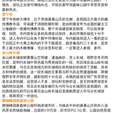
还有骑马等娱乐活动。御道口景区主要是作为塞罕坝森林公园的一个
预热，游玩之后便可继续向北，尽情在塞罕坝森林公园中享受草原和
森林风光。
普宁寺
普宁寺俗称大佛寺，位于承德避暑山庄的北侧，是我国北方最大的藏
传佛教寺庙。寺庙建于清朝乾隆时期，是由乾隆皇帝为会盟的蒙古王
公修建的一座藏传佛教寺庙。整个寺庙建筑恢宏精美，可以前来参
观、拍照。寺内曾有众多的高僧造访加持，来此拜佛祈福也十分不
错。进入寺内可以在各个殿中拜佛祈福，寺内最值得进入一看的是位
于后院正中大乘之阁内的千手千眼观音，观音像高约三十多米，是世
界上最大的木雕佛像，无比珍贵和壮观，一定要进入参观、参拜。
金山岭长城
金山岭长城依附重重山峦而建，逶迤曲折，登上长城，视野非常开阔
壮观，是明代长城中景色最为秀美雄壮的一段。而且现在金山岭长城
未经重建，与北京其他地方的长城相比依然较好的保持了原貌，具有
古朴纯粹的感觉。这一段长城的主要看点即为其走势逶迤险峻，两侧
视野非常开阔壮观，摄影拍照十分合适，央视的提倡文明广告背景也
是在这里拍摄。这里游人不多，游玩时安静舒适，是京郊地带游览长
城的绝佳选择。而且在长城东侧尽头与司马台长城景区是相通的，按
此路线游玩则可以在看完金山岭长城后直接购票进入司马台长城游
览，将两景区一并游玩。
磬锤峰国家森林公园
磬锤峰国家森林公园环抱承德市区，与驰名中外的避暑山庄和外八庙
风景名胜镶嵌相融，总面积159万亩，距市区约2.5公里。公园自然景观