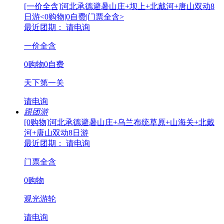
[一价全含]河北承德避暑山庄+坝上+北戴河+唐山双动8
日游<0购物|0自费|门票全含>
最近团期： 请电询
一价全含
0购物0自费
天下第一关
请电询
跟团游
[0购物]河北承德避暑山庄+乌兰布统草原+山海关+北戴
河+唐山双动8日游
最近团期： 请电询
门票全含
0购物
观光游轮
请电询