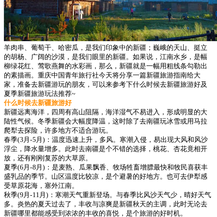
羊肉串、葡萄干、哈密瓜，是我们印象中的新疆；巍峨的天山、挺立
的胡杨、广阔的沙漠，是我们眼里的新疆。如果说，江南水乡，是幅
柳绿花红、莺歌燕舞的水彩画，那么，新疆就是一幅用粗线条勾勒出
的素描画。重庆中国青年旅行社今天将分享一篇新疆旅游指南给大
家，准备去新疆游玩的朋友，可以来参考下什么时候去新疆旅游好及
夏季新疆旅游玩法推荐~
什么时候去新疆旅游好
新疆远离海洋，四周有高山阻隔，海洋湿气不易进入，形成明显的大
陆性气候。冬季新疆会大幅度降温，这时除了去南疆玩冰雪或用马拉
爬犁去探险，许多地方不适合游玩。
春季(3月-5月)：温度迅速上升，多风。寒潮入侵，易出现大风和风沙
浮尘，降水量增多。此时去南疆是个不错的选择，桃花、杏花竟相开
放，还有刚刚复苏的大草原。
夏季(6月-8月)：是麦熟、瓜果飘香、牧场牲畜增膘最快和牧民喜获丰
盛乳品的季节。山区温度比较凉，是个避暑的好地方。也可去伊犁感
受草原花海，塞外江南。
秋季(9月-11月)：寒潮天气重新登场。与春季比风沙天气少，晴好天气
多。炎热的夏天过去了，丰收与凉爽是新疆秋天的主调，此时无论去
新疆哪里都能感受到浓浓的丰收的喜悦，是个旅游的好时机。