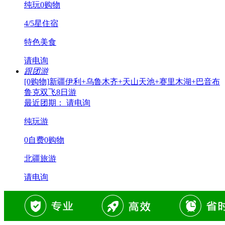
纯玩0购物
4/5星住宿
特色美食
请电询
跟团游
[0购物]新疆伊利+乌鲁木齐+天山天池+赛里木湖+巴音布
鲁克双飞8日游
最近团期： 请电询
纯玩游
0自费0购物
北疆旅游
请电询