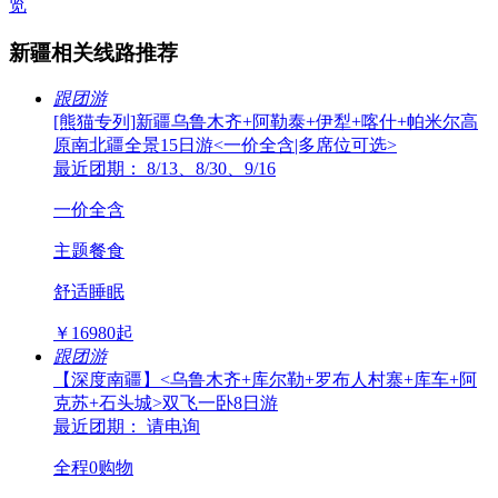
览
新疆相关线路推荐
跟团游
[熊猫专列]新疆乌鲁木齐+阿勒泰+伊犁+喀什+帕米尔高
原南北疆全景15日游<一价全含|多席位可选>
最近团期： 8/13、8/30、9/16
一价全含
主题餐食
舒适睡眠
￥
16980
起
跟团游
【深度南疆】<乌鲁木齐+库尔勒+罗布人村寨+库车+阿
克苏+石头城>双飞一卧8日游
最近团期： 请电询
全程0购物