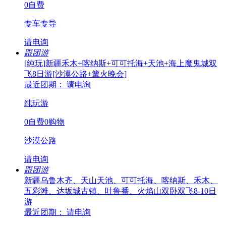
0自费
专车专导
请电询
跟团游
[纯玩]新疆禾木+喀纳斯+可可托海+天池+海上魔鬼城双
飞8日游[沙漠公路+篝火晚会]
最近团期： 请电询
纯玩游
0自费0购物
沙漠公路
请电询
跟团游
新疆乌鲁木齐、天山天池、可可托海、喀纳斯、禾木、
五彩滩、达坂城古镇、吐鲁番、火焰山双卧双飞8-10日
游
最近团期： 请电询