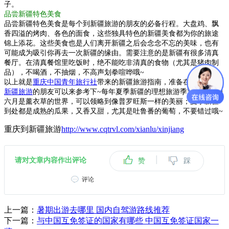
子。
品尝新疆特色美食
品尝新疆特色美食是每个到新疆旅游的朋友的必备行程。大盘鸡、飘
香四溢的烤肉、各色的面食，这些独具特色的新疆美食都为你的旅途
锦上添花。这些美食也是人们离开新疆之后会念念不忘的美味，也有
可能成为吸引你再去一次新疆的缘由。需要注意的是新疆有很多清真
餐厅。在清真餐馆里吃饭时，绝不能吃非清真的食物（尤其是猪肉制
品），不喝酒，不抽烟，不高声划拳喧哗哦~
以上就是
重庆中国青年旅行社
带来的新疆旅游指南，准备在夏季前往
新疆旅游
的朋友可以来参考下~每年夏季新疆的理想旅游季节，伊犁的
六月是薰衣草的世界，可以领略到像普罗旺斯一样的美丽；夏季新疆
到处都是成熟的瓜果，又香又甜，尤其是吐鲁番的葡萄，不要错过哦~
重庆到新疆旅游
http://www.cqtrvl.com/xianlu/xinjiang
|
请对文章内容作出评论
赞
踩
评论
上一篇：
暑期出游去哪里 国内自驾游路线推荐
下一篇：
与中国互免签证的国家有哪些 中国互免签证国家一