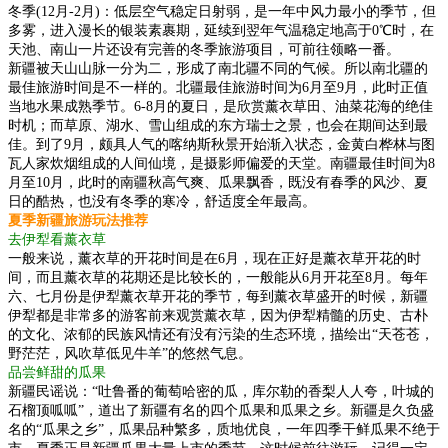
冬季(12月-2月)：低层空气稳定日射弱，是一年中风力最小的季节，但
多雾，进入漫长的银装素裹期，延续到翌年气温稳定地高于0℃时，在
天池、南山一片还设有完善的冬季旅游项目，可前往领略一番。
新疆被天山山脉一分为二，形成了南北疆不同的气候。所以南北疆的
最佳旅游时间是不一样的。北疆最佳旅游时间为6月至9月，此时正值
当地水果成熟季节。6-8月的夏日，是欣赏薰衣草田、油菜花海的绝佳
时机；而草原、湖水、雪山组成的东方瑞士之景，也会在期间达到最
佳。到了9月，颇具人气的喀纳斯秋景开始渐入状态，金黄白桦林与图
瓦人家炊烟组成的人间仙境，是摄影师偏爱的天堂。南疆最佳时间为8
月至10月，此时的南疆秋高气爽、瓜果飘香，既没有春季的风沙、夏
日的酷热，也没有冬季的寒冷，舒适度全年最高。
夏季新疆旅游玩法推荐
去伊犁看薰衣草
一般来说，薰衣草的开花时间是在6月，现在正好是薰衣草开花的时
间，而且薰衣草的花期还是比较长的，一般能从6月开花至8月。每年
六、七月份是伊犁薰衣草开花的季节，每到薰衣草盛开的时候，新疆
伊犁都是非常多的游客前来观赏薰衣草，因为伊犁精髓的历史、古朴
的文化、浓郁的民族风情还有没有污染的生态环境，描绘出“天苍苍，
野茫茫，风吹草低见牛羊”的悠然气息。
品尝鲜甜的瓜果
新疆民谣说：“吐鲁番的葡萄哈密的瓜，库尔勒的香梨人人夸，叶城的
石榴顶呱呱”，道出了新疆有名的四个瓜果和瓜果之乡。新疆是久负盛
名的“瓜果之乡”，瓜果品种繁多，质地优良，一年四季干鲜瓜果不绝于