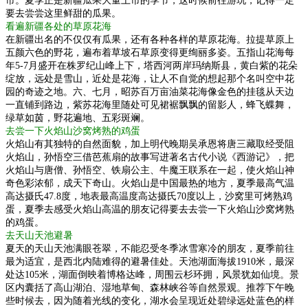
市。夏季正是新疆瓜果大量上市的季节，这时候前往游玩，记得一定
要去尝尝这里鲜甜的瓜果。
看遍新疆各处的草原花海
在新疆出名的不仅仅有瓜果，还有各种各样的草原花海。拉提草原上
五颜六色的野花，遍布着草坡石草原变得更绚丽多姿。五指山花海每
年5-7月盛开在株罗纪山峰上下，塔西河两岸玛纳斯县，黄白紫的花朵
绽放，远处是雪山，近处是花海，让人不自觉的想起那个名叫空中花
园的奇迹之地。六、七月，昭苏百万亩油菜花海像金色的挂毯从天边
一直铺到路边，紫苏花海里随处可见裙裾飘飘的留影人，蜂飞蝶舞，
绿草如茵，野花遍地、五彩斑斓。
去尝一下火焰山沙窝烤熟的鸡蛋
火焰山有其独特的自然面貌，加上明代晚期吴承恩将唐三藏取经受阻
火焰山，孙悟空三借芭蕉扇的故事写进著名古代小说《西游记》，把
火焰山与唐僧、孙悟空、铁扇公主、牛魔王联系在一起，使火焰山神
奇色彩浓郁，成天下奇山。火焰山是中国最热的地方，夏季最高气温
高达摄氏47.8度，地表最高温度高达摄氏70度以上，沙窝里可烤熟鸡
蛋，夏季去感受火焰山高温的朋友记得要去去尝一下火焰山沙窝烤熟
的鸡蛋。
去天山天池避暑
夏天的天山天池满眼苍翠，不能忍受冬季冰雪寒冷的朋友，夏季前往
最为适宜，是西北内陆难得的避暑佳处。天池湖面海拔1910米，最深
处达105米，湖面倒映着博格达峰，周围云杉环拥，风景犹如仙境。景
区内囊括了高山湖泊、湿地草甸、森林峡谷等自然景观。推荐下午晚
些时候去，因为随着光线的变化，湖水会呈现近处碧绿远处蓝色的样