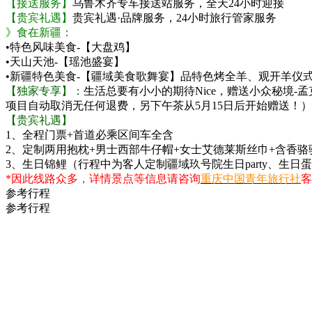
【接送服务】
乌鲁木齐专车接送站服务，全天24小时迎接
【贵宾礼遇】
贵宾礼遇·品牌服务，24小时旅行管家服务
》食在新疆：
•特色风味美食-【大盘鸡】
•天山天池-【瑶池盛宴】
•新疆特色美食-【疆域美食歌舞宴】品特色烤全羊、观开羊仪
【独家专享】：
生活总要有小小的期待Nice，赠送小众秘境
项目自动取消无任何退费，另下午茶从5月15日后开始赠送！）
【贵宾礼遇】
1、全程门票+首道必乘区间车全含
2、定制两用抱枕+男士西部牛仔帽+女士艾德莱斯丝巾+含香骆
3、生日锦鲤（行程中为客人定制疆域玖号院生日party、生日
*因此线路众多，详情景点等信息请咨询
重庆中国青年旅行社
客
参考行程
参考行程