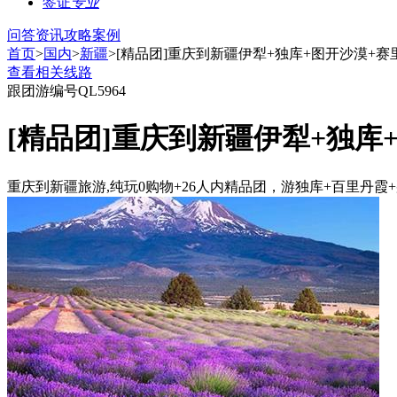
签证
专业
问答
资讯
攻略
案例
首页
>
国内
>
新疆
>[精品团]重庆到新疆伊犁+独库+图开沙漠+
查看相关线路
跟团游
编号QL5964
[精品团]重庆到新疆伊犁+独库
重庆到新疆旅游,纯玩0购物+26人内精品团，游独库+百里丹霞