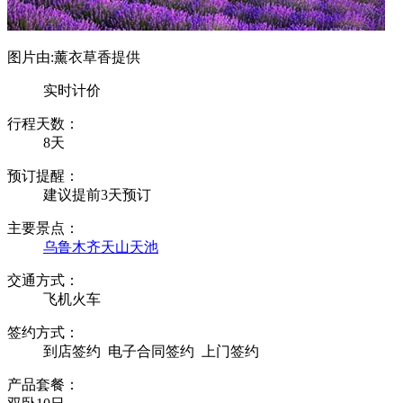
图片由:薰衣草香提供
实时计价
行程天数：
8天
预订提醒：
建议提前3天预订
主要景点：
乌鲁木齐
天山天池
交通方式：
飞机火车
签约方式：
到店签约
电子合同签约
上门签约
产品套餐：