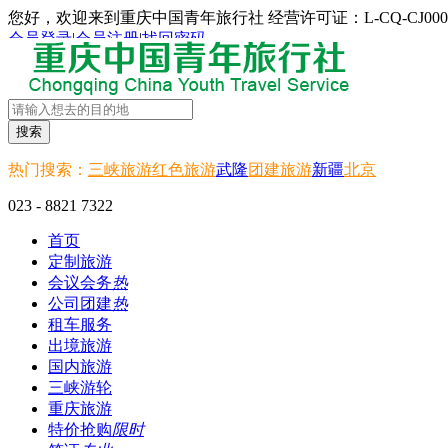
您好，欢迎来到重庆中国青年旅行社 经营许可证：L-CQ-CJ000
会员登录
|
会员注册
|
找回密码
搜索
热门搜索：
三峡旅游
红色旅游
武隆
团建旅游
新疆
北京
023 - 8821 7322
首页
定制旅游
会议会务
热
公司团建
热
租车服务
出境旅游
国内旅游
三峡游轮
重庆旅游
特价抢购
限时