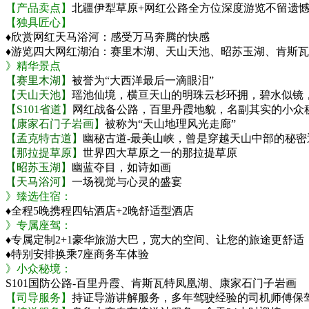
【产品卖点】
北疆伊犁草原+网红公路全方位深度游览不留遗
【独具匠心】
♦欣赏网红天马浴河：感受万马奔腾的快感
♦游览四大网红湖泊：赛里木湖、天山天池、昭苏玉湖、肯斯
》精华景点
【赛里木湖】
被誉为“大西洋最后一滴眼泪”
【天山天池】
瑶池仙境，横亘天山的明珠云杉环拥，碧水似镜
【S101省道】
网红战备公路，百里丹霞地貌，名副其实的小众
【康家石门子岩画】
被称为“天山地理风光走廊”
【孟克特古道】
幽秘古道-最美山峡，曾是穿越天山中部的秘密
【那拉提草原】
世界四大草原之一的那拉提草原
【昭苏玉湖】
幽蓝夺目，如诗如画
【天马浴河】
一场视觉与心灵的盛宴
》臻选住宿：
♦全程5晚携程四钻酒店+2晚舒适型酒店
》专属座驾：
♦专属定制2+1豪华旅游大巴，宽大的空间、让您的旅途更舒适
♦特别安排换乘7座商务车体验
》小众秘境：
S101国防公路-百里丹霞、肯斯瓦特凤凰湖、康家石门子岩画
【司导服务】
持证导游讲解服务，多年驾驶经验的司机师傅保