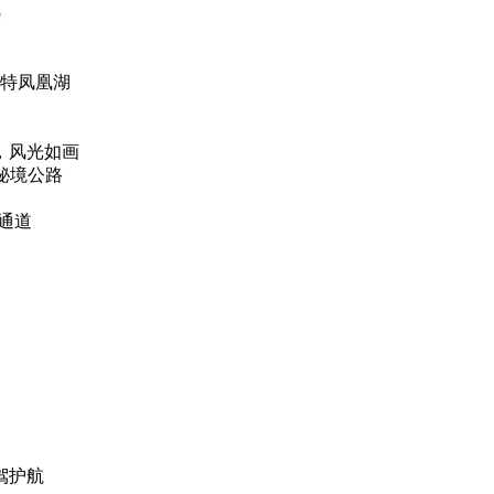
憾
瓦特凤凰湖
，风光如画
秘境公路
通道
驾护航