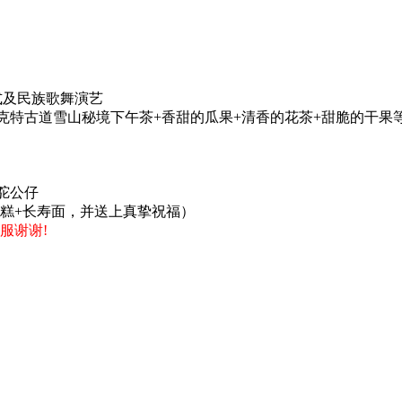
式及民族歌舞演艺
-孟克特古道雪山秘境下午茶+香甜的瓜果+清香的花茶+甜脆的干
驼公仔
蛋糕+长寿面，并送上真挚祝福）
服谢谢!