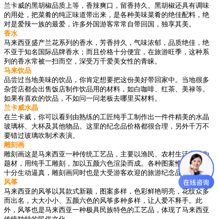
兰卡威的黑胡椒品质上等，香辣爽口，留香持久。黑胡椒还具有调味
的用处，把菜肴的纯正味道带出来，是各种美味菜肴的绝佳配料，绝
对是爱辣一族的最爱，许多外国游客常常自带回国，独享其美。
香水
马来西亚盛产兰花系列的香水，芳香持久，气味浓郁，品质绝佳，绝
不亚于知名国际品牌香水；而且价格十分便宜，在旅游旺季，这种系
列的香水常被一扫而空，深受万千爱美女性的青睐。
马来饮品
品尝过当地美味的饮品，你肯定想要把这份美好带回家中。当地很多
杂货店都会出售饭店制作饮品用的材料，如白咖啡、红茶、美禄等。
如果有喜欢的饮品，不如问一问老板去哪里买材料。
兰卡威水晶
在兰卡威，你可以看到由熟练的工匠纯手工制作出一件件精美的水晶
玻璃杯、大杯及其他物品。这里的纪念品价格都很合理，另外千万不
要错过玻璃吹制术表演。
雕刻画
雕刻画这是马来西亚一种传统工艺品，主要以渔民、农村生活背景为
题材，用纯手工雕刻，加以五颜六色渲染而成。各种图案惟妙惟肖，
十分生动逼真，雕刻画同时也是大受游客欢迎的旅游纪念品之一。
风筝
马来西亚的风筝以其款式新颖，图案多样，色彩鲜艳明亮，花纹众多
而出名，大大小小、五颜六色的风筝多种多样，让人爱不释手。此
外，风筝也是马来西亚一种极具民族特色的工艺品，体现了马来西亚