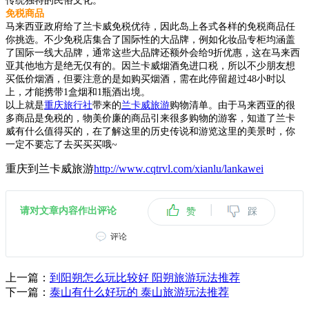
传统独特的民俗文化。
免税商品
马来西亚政府给了兰卡威免税优待，因此岛上各式各样的免税商品任
你挑选。不少免税店集合了国际性的大品牌，例如化妆品专柜均涵盖
了国际一线大品牌，通常这些大品牌还额外会给9折优惠，这在马来西
亚其他地方是绝无仅有的。因兰卡威烟酒免进口税，所以不少朋友想
买低价烟酒，但要注意的是如购买烟酒，需在此停留超过48小时以
上，才能携带1盒烟和1瓶酒出境。
以上就是
重庆旅行社
带来的
兰卡威旅游
购物清单。由于马来西亚的很
多商品是免税的，物美价廉的商品引来很多购物的游客，知道了兰卡
威有什么值得买的，在了解这里的历史传说和游览这里的美景时，你
一定不要忘了去买买买哦~
重庆到兰卡威旅游
http://www.cqtrvl.com/xianlu/lankawei
|
请对文章内容作出评论
赞
踩
评论
上一篇：
到阳朔怎么玩比较好 阳朔旅游玩法推荐
下一篇：
泰山有什么好玩的 泰山旅游玩法推荐