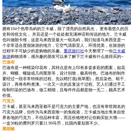
拥有104个热带岛屿的兰卡威，除了漂亮的自然风光， 更有着悠久的历
史和传统文化， 并且还是一个处处都充满神话和传说的地方。兰卡威
也叫做朗卡维，这是马来西亚最大一组岛屿，我们知道马来西亚是一
个非常适合度假旅游的地方，它空气清新宜人，环境优美，在旅游的
过程中不可缺少的是购物的乐趣。
重庆旅行社
今天整理了一份
兰卡威
旅游
购物清单，感兴趣的朋友可以来了解下兰卡威有什么值得买的~
巴迪布
巴迪布是一种蜡染印花布，其特点是布上印有多姿多彩的图案，如花
卉、蝴蝶、螺旋或几何图形等，设计别致，极具特色。巴迪布的制作
要经过一段非常特殊的过程。先以蜡打底(画草图)，然后染色、晾干、
设计，再将布料煮沸。一次又一次的反复这个过程。艺人们通过手工
绘制印染的巴迪布，做工精细，且每件作品都是独一无二，颇具艺术
价值。
巧克力
兰卡威，甚至马来西亚都不是巧克力的主要产地，也没有举世闻名的
巧克力品牌，但作为马来西亚唯一的免税港，兰卡威当地出售来自世
界各地的巧克力，不但品种丰富，而且价格绝对让你购买欲大增——
一盒30粒的费列罗只要21.99马币，比国内要划算不少。
黑胡椒