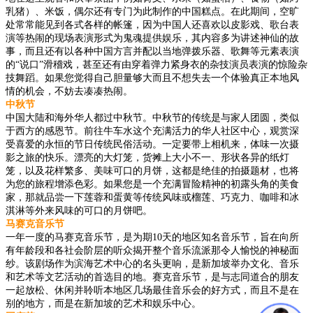
乳猪）、米饭，偶尔还有专门为此制作的中国糕点。在此期间，空旷
处常常能见到各式各样的帐篷，因为中国人还喜欢以皮影戏、歌台表
演等热闹的现场表演形式为鬼魂提供娱乐，其内容多为讲述神仙的故
事，而且还有以各种中国方言并配以当地弹拨乐器、歌舞等元素表演
的“说口”滑稽戏，甚至还有由穿着弹力紧身衣的杂技演员表演的惊险杂
技舞蹈。如果您觉得自己胆量够大而且不想失去一个体验真正本地风
情的机会，不妨去凑凑热闹。
中秋节
中国大陆和海外华人都过中秋节。中秋节的传统是与家人团圆，类似
于西方的感恩节。前往牛车水这个充满活力的华人社区中心，观赏深
受喜爱的永恒的节日传统民俗活动。一定要带上相机来，体味一次摄
影之旅的快乐。漂亮的大灯笼，货摊上大小不一、形状各异的纸灯
笼，以及花样繁多、美味可口的月饼，这都是绝佳的拍摄题材，也将
为您的旅程增添色彩。如果您是一个充满冒险精神的初露头角的美食
家，那就品尝一下莲蓉和蛋黄等传统风味或榴莲、巧克力、咖啡和冰
淇淋等外来风味的可口的月饼吧。
马赛克音乐节
一年一度的马赛克音乐节，是为期10天的地区知名音乐节，旨在向所
有年龄段和各社会阶层的听众揭开整个音乐流派那令人愉悦的神秘面
纱。该剧场作为滨海艺术中心的名头更响，是新加坡举办文化、音乐
和艺术等文艺活动的首选目的地。赛克音乐节，是与志同道合的朋友
一起放松、休闲并聆听本地区几场最佳音乐会的好方式，而且不是在
别的地方，而是在新加坡的艺术和娱乐中心。