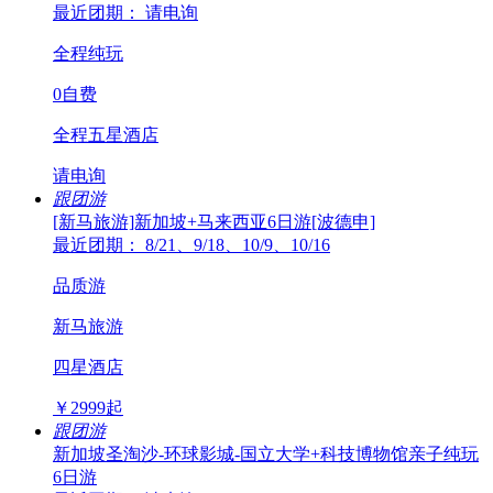
最近团期： 请电询
全程纯玩
0自费
全程五星酒店
请电询
跟团游
[新马旅游]新加坡+马来西亚6日游[波德申]
最近团期： 8/21、9/18、10/9、10/16
品质游
新马旅游
四星酒店
￥
2999
起
跟团游
新加坡圣淘沙-环球影城-国立大学+科技博物馆亲子纯玩
6日游