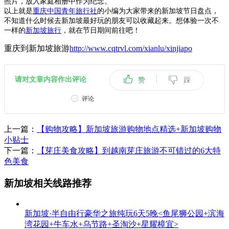
照片，放入家庭相册中作为纪念。
以上就是
重庆中国青年旅行社
的小编为大家带来的新加坡节日盘点，
不知道什么时候去新加坡最好玩的朋友可以收藏起来。想体验一次不
一样的
新加坡旅行
，就在节日期间前往吧！
重庆到新加坡旅游
http://www.cqtrvl.com/xianlu/xinjiapo
|
请对文章内容作出评论
赞
踩
评论
上一篇：
【购物攻略】新加坡旅游购物地点精选+新加坡购物
小贴士
下一篇：
【芽庄美食攻略】到越南芽庄旅游不可错过的6大特
色美食
新加坡相关线路推荐
新加坡·半自由行豪华之旅纯玩6天5晚<鱼尾狮公园+滨海
湾花园+牛车水+乌节路+圣淘沙+星耀樟宜>