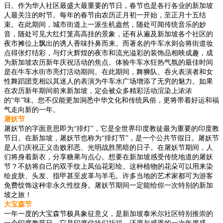
日。作为华人社区最盛大最重要的节日，春节也是各行各业的新加坡
人最关注的时节。每年的春节由农历正月初一开始，至正月十五结
束。在此期间，城市街道上一派生机盎然，随处可闻传统音乐的妙
音，随处可见大红灯笼高高挂的景象，还有从遍及新加坡各个社区的
夜市摊位上飘出的诱人香味扑鼻而来。而著名的牛车水则会将街道妆
点得张灯结彩，与灯火辉煌的夜市和流光溢彩的装饰品相映成趣，成
为新加坡农历新年庆祝活动的焦点。体验牛车水狂热气氛的最佳时间
是在牛车水街市亮灯活动期间。在此期间，舞狮队、吞火表演者和女
性舞蹈团竞相以其迷人的表演为牛车水广场增添了无穷的魅力。如果
在农历新年期间前来新加坡，定会被众多精彩活动渲染上浓浓
的“年”味。您不仅能更加洞悉中华文化和传统风俗，更将带着好运和福
气走向新的一年。
屠妖节
屠妖节的字面意思即为“排灯”，它是全世界印度教徒最为重要的印度教
节日。在新加坡，屠妖节也称为“排灯节”，是一个公共节假日。屠妖节
是人们庆祝正义击败邪恶、光明战胜黑暗的日子。在屠妖节期间，人
们将身着新衣，分享糖果与点心。想要在新加坡感受传统地道的屠妖
节？不妨将自己的双手纹上凤仙花彩绘。这种植物的花朵可以用来染
绘皮肤、头发、指甲甚至皮革与羊毛。许多当地的艺术家都可为游客
免费纹饰这种非永久性纹身。屠妖节期间一定能给你一次特别的新加
坡之旅！
大宝森节
一年一度的大宝森节极具象征意义，是新加坡泰米尔社区特别推崇的