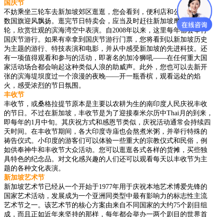
国庆节
不妨乘坐三轮车去新加坡郊区逛逛，您会看到，便利店和公屋外有无
数国旗迎风飘扬。逛完节日特卖会，应当及时赶往新加坡摩天观景
轮，欣赏壮观的滨海湾空中表演。自2008年以来，这里每年都会举行
国庆节游行。如果有幸拿到国庆节游行门票，您将看到以新加坡历史
为主题的游行、特技表演和电影，并从中感受新加坡的先进科技。还
有一项值得观看和参与的活动，即著名的加冷狮吼——在任何重大国
家活动场合都会响起这种类似人浪的助威声。此外，您也可以去新开
张的滨海堤坝度过一个浪漫的夜晚——开一瓶香槟，观看远处的焰
火，感受浓烈的节日氛围。
丰收节
丰收节，或桑格拉提节原本是主要以农耕为生的南印度人民庆祝丰收
的节日。不过在新加坡，丰收节是为了迎接泰米尔历中Thai月的到来，
即每年的1月中旬。其庆祝方式和感恩节类似，庆祝活动通常会持续四
天时间。在丰收节期间，各大印度寺庙也会熬煮米粥，并举行特殊的
祷告仪式。小印度的游客们可以体验一些重大的宗教仪式和民俗，例
如供奉神牛和丰收节大众活动。您可以逛逛各式各样的货摊，买些独
具特色的纪念品。对文化感兴趣的人们还可以观看每天以丰收节为主
题的各种文化表演。
新加坡艺术节
新加坡艺术节已经从一个开始于1977年用于庆祝本地艺术博爱先锋的
国家艺术活动，发展成为一个亚洲同类型中最有影响力的标志性主流
艺术节之一。该艺术节的核心方案由来自不同国家的大约75个剧目组
成，而且正如近年来坚持的那样，每年都会举办一两个剧目的世界首