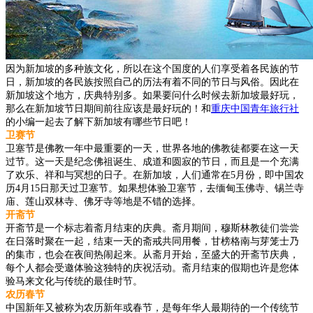
因为新加坡的多种族文化，所以在这个国度的人们享受着各民族的节
日，新加坡的各民族按照自己的历法有着不同的节日与风俗。因此在
新加坡这个地方，庆典特别多。如果要问什么时候去新加坡最好玩，
那么在新加坡节日期间前往应该是最好玩的！和
重庆中国青年旅行社
的小编一起去了解下新加坡有哪些节日吧！
卫赛节
卫塞节是佛教一年中最重要的一天，世界各地的佛教徒都要在这一天
过节。这一天是纪念佛祖诞生、成道和圆寂的节日，而且是一个充满
了欢乐、祥和与冥想的日子。在新加坡，人们通常在5月份，即中国农
历4月15日那天过卫塞节。如果想体验卫塞节，去缅甸玉佛寺、锡兰寺
庙、莲山双林寺、佛牙寺等地是不错的选择。
开斋节
开斋节是一个标志着斋月结束的庆典。斋月期间，穆斯林教徒们尝尝
在日落时聚在一起，结束一天的斋戒共同用餐，甘榜格南与芽笼士乃
的集市，也会在夜间热闹起来。从斋月开始，至盛大的开斋节庆典，
每个人都会受邀体验这独特的庆祝活动。斋月结束的假期也许是您体
验马来文化与传统的最佳时节。
农历春节
中国新年又被称为农历新年或春节，是每年华人最期待的一个传统节