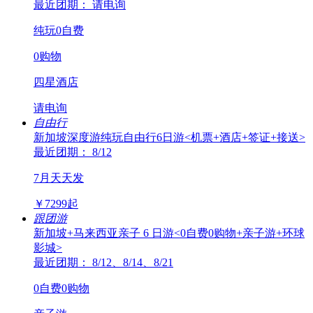
最近团期： 请电询
纯玩0自费
0购物
四星酒店
请电询
自由行
新加坡深度游纯玩自由行6日游<机票+酒店+签证+接送>
最近团期： 8/12
7月天天发
￥
7299
起
跟团游
新加坡+马来西亚亲子 6 日游<0自费0购物+亲子游+环球
影城>
最近团期： 8/12、8/14、8/21
0自费0购物