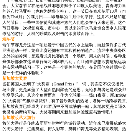
一个印度教节日。它是印度信徒们祈福、还愿与感恩的一次年度盛
会。大宝森节旨在纪念战胜邪恶并赋予了印度人以美德、青春与力量
的苏布拉马亚神（也称为姆鲁卡神）。这一节日在泰米尔历10月（也
称为Thai月）的满月日——即每年的 1 月中旬举行。这并不只是印度
人的节日，一些中国信徒和其他种族的人们也会在当天来还愿。这个
节日堪称一次视觉奇观，市中心一贯以来的车水马龙也会因令人眼花
缭乱的游行、人群的呼喊以及敲击的印度鼓而静止。
端午节
端午节赛龙舟这是一项起源于中国古代的水上运动，而且像许多古代
亚洲运动一样，龙舟比赛还拥有丰富和神秘的遗产。流经中央商务区
之外的加冷河，是观看龙舟比赛的另一个场所。周末的时候，各种龙
舟俱乐部会在这里举行练习和比赛活动，而且如果您想欣赏这项运动
并实际动手练习一下，这将是一个完美的地方。在异国他乡过端午节
是一个怎样的体验呢？
新加坡大奖赛
当初英国人发明了“大奖赛（Grand Prix）”一词，其实它不仅仅指代一
场比赛，更是涵盖了大型而热闹聚会的意思，无论参与者还是观众都
能享受乐趣。从这个角度而言，作为全球唯一一场F1夜赛，新加坡站
的“大奖赛”气氛非常浓郁，有了音乐派对的热场，堪称一场跨界表演。
新加坡夜赛已经成为了F1赛历中不可或缺的一站，其地位更是直逼久
负盛名的摩纳哥站。大奖赛期间来新加坡体验速度与激情吧！
新加坡妆艺大游行
妆艺大游行是传统农历新年时举行的游行活动。近年来已发展成盛大
的街头游行，汇集舞蹈、街头彩车、舞狮和舞龙等众多精彩表演。活