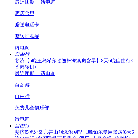
最近团期： 请电询
酒店含早
赠送电话卡
赠送护肤品
请电询
自由行
斐济【6晚主岛希尔顿逸林海滨房含早】8天6晚自由行<
香港转机>
最近团期： 请电询
海岛游
自由行
免费儿童俱乐部
请电询
自由行
斐济[5晚外岛六善山间泳池别墅+1晚铂尔曼园景房]8天6