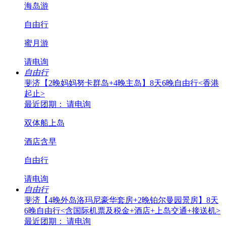
海岛游
自由行
蜜月游
请电询
自由行
斐济【2晚妈妈努卡群岛+4晚主岛】8天6晚自由行<香港
起止>
最近团期： 请电询
双体船上岛
酒店含早
自由行
请电询
自由行
斐济【4晚外岛洛玛尼豪华套房+2晚铂尔曼园景房】8天
6晚自由行<含国际机票及税金+酒店+上岛交通+接送机>
最近团期： 请电询