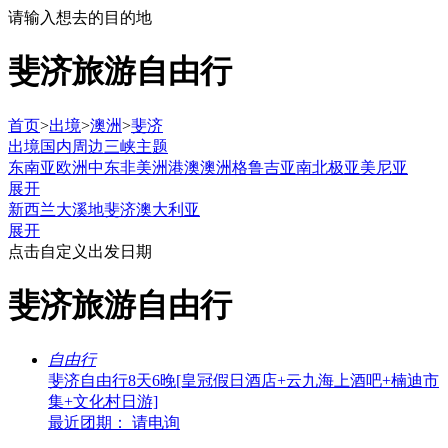
请输入想去的目的地
斐济旅游自由行
首页
>
出境
>
澳洲
>
斐济
出境
国内
周边
三峡
主题
东南亚
欧洲
中东非
美洲
港澳
澳洲
格鲁吉亚
南北极
亚美尼亚
展开
新西兰
大溪地
斐济
澳大利亚
展开
点击自定义出发日期
斐济旅游自由行
自由行
斐济自由行8天6晚[皇冠假日酒店+云九海上酒吧+楠迪市
集+文化村日游]
最近团期： 请电询