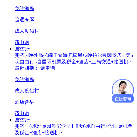
免签海岛
追逐海豚
成人度假村
请电询
自由行
斐济[4晚外岛托阔里奇海滨草屋+2晚铂尔曼园景房]8天6
晚自由行<含国际机票及税金+酒店+上岛交通+接送机>
最近团期： 请电询
免签海岛
成人度假村
酒店含早
请电询
自由行
斐济【6晚洲际园景房含早】8天6晚自由行<含国际机票
及税金+酒店+接送机>