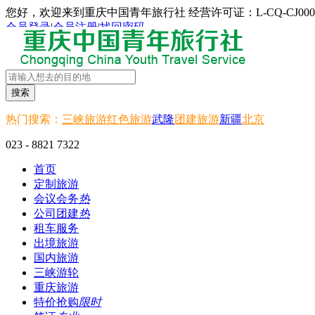
您好，欢迎来到重庆中国青年旅行社 经营许可证：L-CQ-CJ000
会员登录
|
会员注册
|
找回密码
搜索
热门搜索：
三峡旅游
红色旅游
武隆
团建旅游
新疆
北京
023 - 8821 7322
首页
定制旅游
会议会务
热
公司团建
热
租车服务
出境旅游
国内旅游
三峡游轮
重庆旅游
特价抢购
限时