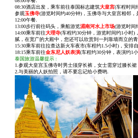
08:00早餐.
08:30酒店出发，乘车前往泰国标志建筑
大皇宫
(车程时间
参观
玉佛寺
(游览时间约40分钟)，玉佛寺与大皇宫相
12:00午餐.
13:00步行前往码头，乘船游览
湄南河水上市场
(游览时间
14:00乘车前往
大理寺
(车程约30分钟，游览时间约1小
腻，在宽广的大殿中，您还可以欣赏到一列靠墙而立的青
15:30乘车前往拉查达新火车夜市(车程约1.5小时)
18:15乘车前往
金东尼人妖表演
(车程约30分钟，表演约1
泰国旅游温馨提示 :
1.参观大皇宫玉佛寺时男士须穿长裤，女士需穿过膝长
2.与美丽的人妖拍照，请不要忘记给小费哟.