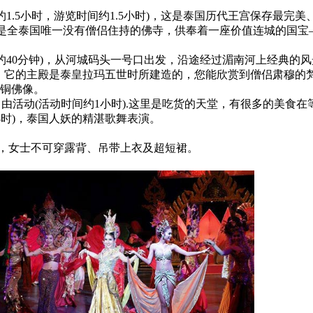
约1.5小时，游览时间约1.5小时)，这是泰国历代王宫保存最完
邻，是全泰国唯一没有僧侣住持的佛寺，供奉着一座价值连城的国
约40分钟)，从河城码头一号口出发，沿途经过湄南河上经典的
时)，它的主殿是泰皇拉玛五世时所建造的，您能欣赏到僧侣肃穆
铜佛像。
，安排自由活动(活动时间约1小时).这里是吃货的天堂，有很多的
小时)，泰国人妖的精湛歌舞表演。
裙，女士不可穿露背、吊带上衣及超短裙。