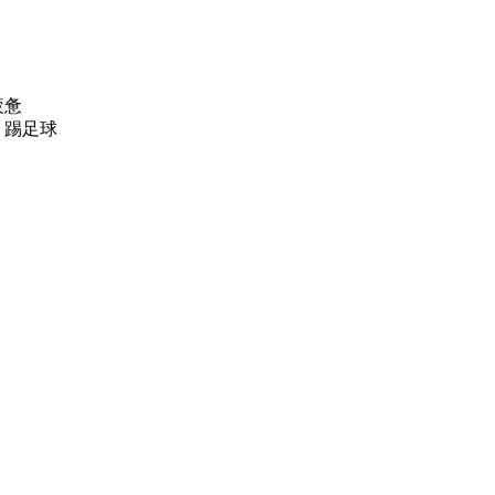
疲惫
、踢足球