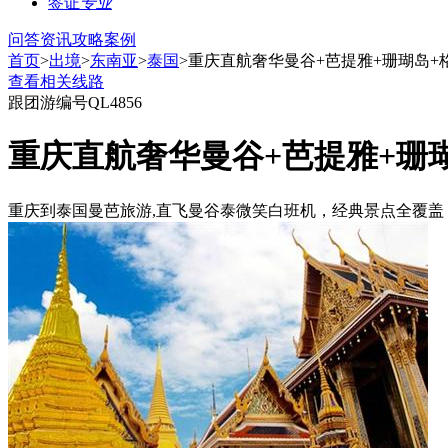
签证
专业
问答
资讯
攻略
案例
首页
>
出境
>
东南亚
>
泰国
>重庆直航奢华曼谷+芭提雅+珊瑚岛+
查看相关线路
跟团游
编号QL4856
重庆直航奢华曼谷+芭提雅+珊瑚
重庆到泰国曼芭旅游,直飞曼谷泰微笑白班机，经典景点全覆盖