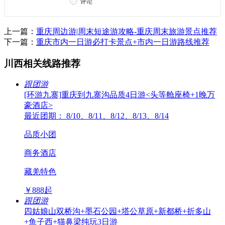
评论
上一篇：
重庆周边游|周末短途游攻略-重庆周末旅游景点推荐
下一篇：
重庆市内一日游必打卡景点+市内一日游路线推荐
川西相关线路推荐
跟团游
[环游九寨]重庆到九寨沟品质4日游<头等舱座椅+1晚万
豪酒店>
最近团期： 8/10、8/11、8/12、8/13、8/14
品质小团
商务酒店
藏羌特色
￥
888
起
跟团游
四姑娘山双桥沟+墨石公园+塔公草原+新都桥+折多山
+鱼子西+猫鼻梁纯玩3日游