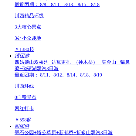
最近团期： 8/8、8/11、8/13、8/15、8/18
川西精品环线
3大核心景点
3处小众趣地
￥
1380
起
跟团游
四姑娘山双桥沟+达瓦更扎+（神木垒）+ 夹金山 +猫鼻
梁+硗碛湖双汽3日游
最近团期： 8/11、8/12、8/14、8/18、8/19
川西环线
0自费景点
网红打卡
￥
598
起
跟团游
墨石公园+塔公草原+新都桥+折多山双汽3日游