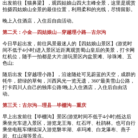
出发前往【猫鼻梁】，观四姑娘山四大主峰全景，这里是观赏
拍摄四姑娘山全景的最佳位置，利用柔和的光线，尽情留影。
晚上入住酒店，入住后自由活动。
第二天：小金—四姑娘山—穿越理小路—古尔沟
今日早起出发，前往风景最迷人的【四姑娘山景区】(游览时
间不低于4小时)进入景区近距离观赏蜀山皇后的美景，打卡网
红机位，随手一拍都是大片;游玩景区内盆景滩、珍珠滩、五
色山;
随后出发【穿越理小路】，沿途随处可见蔚蓝的天空，成群的
牦牛，碧绿的草甸，川西风光一览无遗，360°最美雪山公路，
打卡四川人自己的独库公路!晚上入住酒店，入住后自由活
动。
第三天：古尔沟—理县—毕棚沟—重庆
早上出发前往【毕棚沟】景区(游览时间不低于4小时)抵达后
乘坐光车进入景区，游览龙王海、红石坪、杜鹃林。也可自行
乘坐电瓶车继续深入游览磐羊湖、卓玛滩、白龙瀑布、燕子
岩、红山湖等景点。