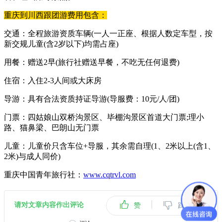
重庆到川西跟团游费用包含：
交通：全程旅游资质车辆(一人一正座、根据人数定车型，按
新交规儿童(含2岁以下)均需占座)
用餐：赠送2早(旅行社赠送早餐，不吃无任何退费)
住宿：入住2-3人间或大床房
导游：具有合法资质持证导游(导服费：10元/人/团)
门票：四姑娘山双桥沟景区、毕棚沟景区首道大门票;理小
路、猫鼻梁、巴朗山无门票
儿童：儿童价只含车位+导服，其余需自理(1、2米以上(含1、
2米)与成人同价)
重庆中国青年旅行社：
www.cqtrvl.com
|
请对文章内容作出评论
赞
踩