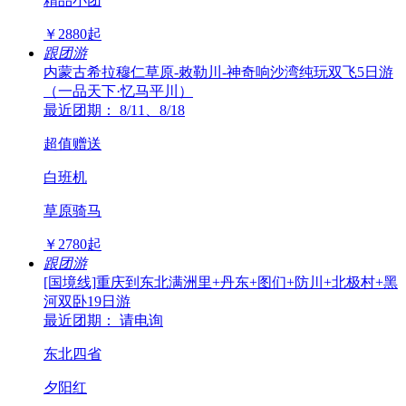
精品小团
￥
2880
起
跟团游
内蒙古希拉穆仁草原-敕勒川-神奇响沙湾纯玩双飞5日游
（一品天下·忆马平川）
最近团期： 8/11、8/18
超值赠送
白班机
草原骑马
￥
2780
起
跟团游
[国境线]重庆到东北满洲里+丹东+图们+防川+北极村+黑
河双卧19日游
最近团期： 请电询
东北四省
夕阳红