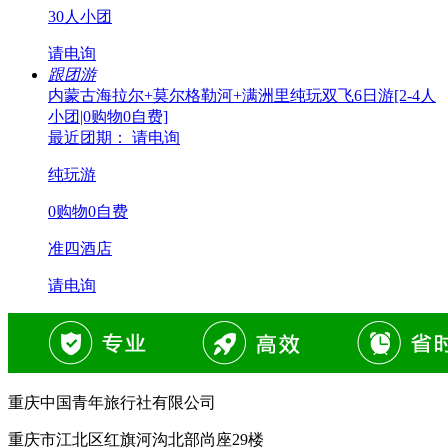
30人小团
请电询
跟团游
内蒙古海拉尔+莫尔格勒河+满洲里纯玩双飞6日游[2-4人
小团|0购物0自费]
最近团期： 请电询
纯玩游
0购物0自费
准四酒店
请电询
重庆中国青年旅行社有限公司
重庆市江北区红旗河沟北部尚座29楼