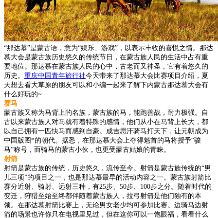
“那达慕”是蒙古语，意为“娱乐、游戏”，以表示丰收的喜悦之情。那达
慕大会是蒙古族历史悠久的传统节日，在蒙古族人民的生活中占有重
要地位。那达慕在蒙古族人民的心中，古老而又神圣，它有着悠久的
历史。
重庆中国青年旅行社
今天带来了那达慕大会比赛项目介绍，夏
天想去看大草原的朋友可以和小编一起来了解下内蒙古那达慕大会有
什么好玩的~
赛马
蒙古族又称为马背上的名族，蒙古族的马，能跑善战，耐力极强。自
古以来蒙古族人对马就有着特殊的感情，他们从小在马背上长大，都
以自己拥有一匹快马而感到自豪。成吉思汗骑马打天下，让元朝成为
中国版图*的朝代。据悉，在那达慕大会上夺得魁首的马将授予“骏
马”称号，而骑马的蒙古小伙，也更受蒙古姑娘的青睐。
射箭
射箭是蒙古族的传统，历史悠久，流传至今。射箭是蒙古族传统的“男
儿三项”的项目之一，也是那达慕最早的活动内容之一。蒙古族射箭比
赛分近射、骑射、远射三种，有25步、50步、100步之分。随着时代的
变迁，狩猎至始至终都伴随着蒙古族人，拉弓射箭是他们独有的本
领。在那达慕射箭比赛上，无论男女老少均可参加比赛。边骑马边射
箭的场景也许你只在电视里见过，但在这你可以一饱眼福，看看什么