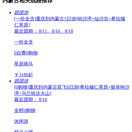
内蒙古相关线路推荐
跟团游
[一价全含]重庆到内蒙古5日游[响沙湾+仙沙岛+希拉穆
仁草原]
最近团期： 8/11、8/16、8/18
一价全含
0自费0购物
草原骑马
￥
3180
起
跟团游
[0购物]重庆到内蒙古双飞6日游[希拉穆仁草原+银肯响沙
湾+乌兰哈达火山]
最近团期： 8/16
全程0购物
休闲游