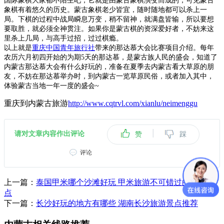
国际象棋大家都不陌生吧，它就是由蒙古象棋演变而成的，可见蒙古
象棋有着悠久的历史。蒙古象棋老少皆宜，随时随地都可以杀上一
局。下棋的过程中战局瞬息万变，稍不留神，就满盘皆输，所以要想
要取胜，就必须全神贯注。如果你是蒙古棋的资深爱好者，不妨来这
里杀上几局，与高手过招，过过棋瘾。
以上就是
重庆中国青年旅行社
带来的那达慕大会比赛项目介绍。每年
农历六月初四开始的为期5天的那达慕，是蒙古族人民的盛会，知道了
内蒙古那达慕大会有什么好玩的，准备在夏季去内蒙古看大草原的朋
友，不妨在那达慕举办时，到内蒙古一览草原民俗，或者加入其中，
体验蒙古当地一年一度的盛会~
重庆到内蒙古旅游
http://www.cqtrvl.com/xianlu/neimenggu
|
请对文章内容作出评论
赞
踩
评论
上一篇：
泰国甲米哪个沙滩好玩 甲米旅游不可错过的沙滩盘
点
下一篇：
长沙好玩的地方有哪些 湖南长沙旅游景点推荐