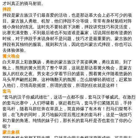
才叫真正的骑马射箭。
摔跤
摔跤是蒙古族汉子们最喜爱的活动，也是那达慕大会上必不可少的项
目。蒙古族人勇敢、机智，他们摔跤不分等级，常常有身材魁梧对阵
矮小身轻的情况。这时先不要轻易下决断，摔跤讲究技巧和灵活度，
比赛充满变数，不到最后谁也不知道谁是赢家，话说屌丝都有逆袭的
时候，对于摔跤手来说身材不是问题，技巧才是最重要的。蒙古族的
摔跤有其独特的服装、规则和方法，因此也叫蒙古式摔跤，你也可以
去体验体验。
篝火晚会
白天草原上彩旗飘扬，勇敢的蒙古族汉子英姿飒爽，勇往直前。到了
晚上，熊熊的篝火照亮了整个草原，这就是那达慕篝火晚会，是蒙古
族人的狂欢之夜。男女老少穿着节日的盛装，围着篝火伴随着悠扬的
马头琴声翩然起舞。这种嗨翻天的氛围，怎么能够轻易错过，赶紧加
入他们，尽情高歌摇摆，所谓的度假，所谓的狂欢就是这样！
套马
“套马的汉子你威武雄壮”，这话一点都不假，套马汉子够威武。在激烈
的套马比赛中，人们呼啸着，驱赶着烈马，套马手们紧随其后，手持
套马杆，随着马群狂奔在草原上，简直帅爆了有木有！烈马们桀骜不
驯，在飞奔的同时，灵巧地躲闪背后甩过来的套马杆，这是一场技巧
和力量的角逐。纯情的妹子们，那长长的套马杆是否也套住了你的心
呢？
蒙古象棋