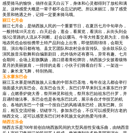
感受骑马的愉快，徜徉在蓝天白云下，身体和心灵都得到了放松和满
足。这种感受大概是一辈子都不会忘记的吧。所以来丽江，除了感受
美景和艳遇之外，记得一定要来骑马哦。
丽江七月会
丽江七月会，是纳西族人民的一个重要节日，在夏历七月中旬举办，
一般持续10天左右，白天赶会，逛会，看展览，看演出，从街头到会
场3公里路的人流从不间断。赶会以骡马、牛等大牲畜交易为主，但各
地农民也会纷纷携带土特产品到会上出售，即使阴雨绵绵，会期无
阻。演出每日都有地、县文艺团队和农村业余宣传队、业余鼓乐队公
演民族音乐歌舞和自编新剧目，此外场外还有赛马，异常有趣。七月
会期间，会场上彩旗飘扬，路口搭着青松牌坊，纳西族少女披着镶饰
星月的美丽披肩，一排排的走着；小伙子们骑着自行车，一架连一
架，象长龙飞舞，特别热闹。
玉水寨东巴会
丽江玉水寨是纳西族族人云集的中部东巴圣地，每年在这儿都会举行
场面盛大的东巴会。在东巴会当天，东巴们早早来到玉水寨东巴什罗
庙，点燃香炉烧大香，祭拜神灵和祖先，祭拜东巴始祖东巴什罗，并
且诵经做法事。东巴会也是各地东巴比武，展示各自才华技艺的机
会。各地的东巴一个接一个按自已的风格诵东巴经，跳东巴舞。尔
后，相互交流经验，切磋学习。参加东巴会，不仅可以感受到古老的
纳西文化，还可以感受东巴们对本民族文化的热爱与传承。
纳西古乐会
纳西古乐是700年前创自纳西族民间的大型风俗性安魂乐曲，由纳西音