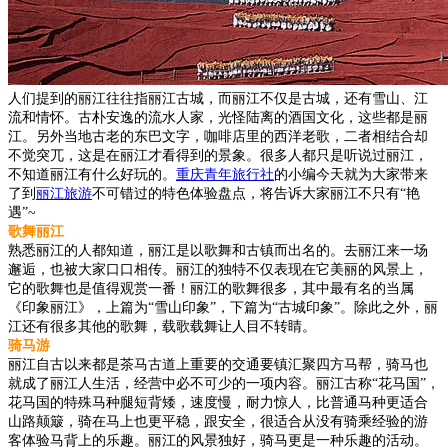
人们提到的丽江往往指丽江古城，而丽江不仅是古城，还有雪山、江
流和情怀。古朴安逸的流水人家，光怪陆离的酒国文化，这些都是丽
江。另外当地古老的东巴文字，咖啡店里的西洋老歌，二者相结合却
不觉突兀，这是在丽江才看得到的景象。很多人都只是听说过丽江，
不知道丽江有什么好玩的。
重庆青年旅行社
的小编今天就为大家带来
了到
丽江旅游
不可错过的特色体验盘点，将告诉大家丽江不只有“艳
遇”~
歌舞丽江
熟悉丽江的人都知道，丽江是以歌舞和古镇而出名的。去丽江来一场
邂逅，也被大家口口相传。丽江的独特不仅表现在它美丽的风景上，
它的歌舞也是值得观赏一番！丽江的歌舞很多，其中最有名的当属
《印象丽江》，上篇为“雪山印象”，下篇为“古城印象”。除此之外，丽
江还有很多其他的歌舞，载歌载舞让人目不转睛。
骑马游
丽江自古以来都是茶马古道上重要的交通要镇汇聚四方马帮，骑马也
就成了丽江人生活，经营中必不可少的一项内容。丽江古称“花马国”，
花马国的特殊马种腿短背矮，速度慢，耐力惊人，比普通马种更适合
山路颠簸，骑在马上也更平稳，跟安全，很适合从没有骑乘经验的游
客体验马背上的乐趣。丽江的风景独好，骑马更是一种乐趣的活动。