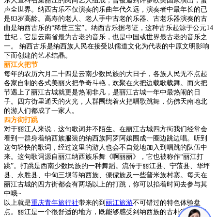
乐人宣科召集丽江的民间艺人组成，曾被邀到许多欧美国家演出，蜚
声全世界。纳西古乐不仅演奏的乐曲年代久远，演奏者中最年长的已
是83岁高龄。高寿的老人、老人手中古老的乐器、古老乐器演奏的古
曲是纳西古乐的“稀世三宝”。纳西古乐据考证，这种古乐起源于公元14
世纪，它是云南省最为古老的音乐，也是中国或世界最古老的音乐之
一。 纳西古乐是纳西族人民在接受以儒道文化为代表的中原文明影响
下而创建的艺术结晶。
丽江火把节
每年的农历六月二十四是云南少数民族的大日子，各族人民无不点起
各家自制的各式美丽火把争奇斗艳，欢聚在火把边载歌载舞。而火把
节遇上了丽江古城就更是热闹非凡，是丽江古城一年中最热闹的日
子。四方街里通天的火光，人群围绕着火把唱歌跳舞，仿佛天南地北
的游人们都成了一家人。
四方街打跳
对于丽江人来说，这句歌词并不陌生。在丽江古城四方街我们经常会
看到一群身着纳西族服装的纳西族阿罗阿孃围成一圈边跳边唱。听到
这句轻快的歌词，经过这里的游人也会不自觉地加入到唱跳的队伍中
来。这句歌词源自丽江纳西族乐舞《啊丽丽》，它也被称作“丽江打
跳”。打跳是西南少数民族的一种舞蹈。流传于丽江县、宁蒗县、华坪
县、永胜县、中甸三坝等纳西族、傈僳族及一些普米族村寨。每天在
丽江古城的四方街都会有两场以上的打跳，你可以掐着时间去参与其
中哦~
以上就是
重庆青年旅行社
带来的到
丽江旅游
不可错过的特色体验盘
点。丽江是一个很舒适的地方，既能够感受到纳西族的古朴淳风，又