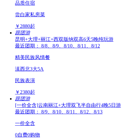
品质住宿
尝白家私房菜
￥
2880
起
跟团游
昆明+大理+丽江+西双版纳双高6天5晚纯玩游
最近团期： 8/8、8/9、8/10、8/11、8/12
精美民族风情餐
滇西北3大5A
民族表演
￥
2380
起
跟团游
[一价全含]云南丽江+大理双飞半自由行4晚5日游
最近团期： 8/9、8/10、8/11、8/12、8/13
一价全含
0自费0购物