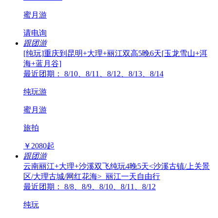
蜜月游
请电询
跟团游
[纯玩]重庆到昆明+大理+丽江双高5晚6天[玉龙雪山+洱
海+蓝月谷]
最近团期： 8/10、8/11、8/12、8/13、8/14
纯玩游
蜜月游
旅拍
￥
2080
起
跟团游
云南丽江+大理+沙溪双飞纯玩4晚5天<沙溪古镇/上关景
区/大理古城/网红花海>_丽江一天自由行
最近团期： 8/8、8/9、8/10、8/11、8/12
纯玩