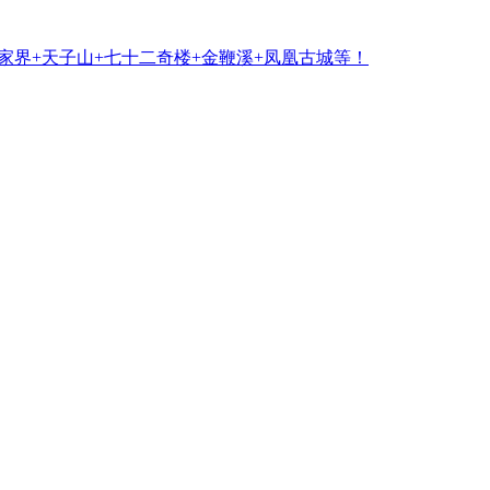
袁家界+天子山+七十二奇楼+金鞭溪+凤凰古城等！