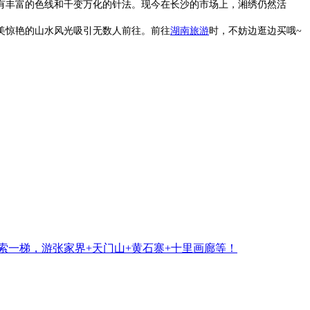
有丰富的色线和千变万化的针法。现今在长沙的市场上，湘绣仍然活
美惊艳的山水风光吸引无数人前往。前往
湖南旅游
时，不妨边逛边买哦~
三索一梯，游张家界+天门山+黄石寨+十里画廊等！