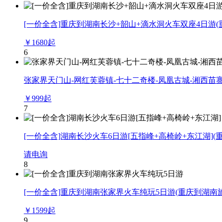
[一价全含]重庆到湖南长沙+韶山+滴水洞火车双座4日游
￥
1680
起
6
张家界天门山-网红芙蓉镇-七十二奇楼-凤凰古城-湘西苗
￥
999
起
7
[一价全含]湖南长沙火车6日游[五指峰+高椅岭+东江湖]
(
请电询
8
[一价全含]重庆到湖南张家界火车纯玩5日游
(重庆到湖南
￥
1599
起
9