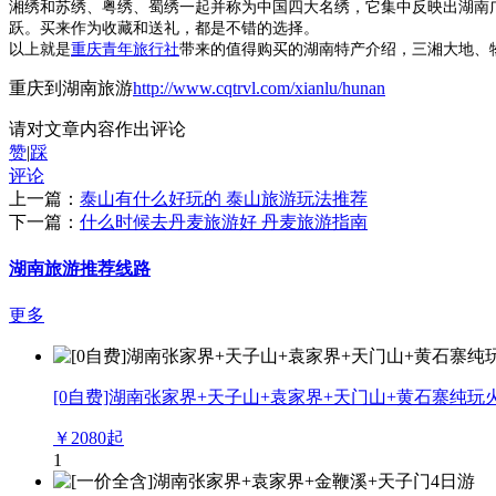
湘绣和苏绣、粤绣、蜀绣一起并称为中国四大名绣，它集中反映出湖南
跃。买来作为收藏和送礼，都是不错的选择。
以上就是
重庆青年旅行社
带来的值得购买的湖南特产介绍，三湘大地、
重庆到湖南旅游
http://www.cqtrvl.com/xianlu/hunan
请对文章内容作出评论
赞
|
踩
评论
上一篇：
泰山有什么好玩的 泰山旅游玩法推荐
下一篇：
什么时候去丹麦旅游好 丹麦旅游指南
湖南旅游推荐线路
更多
[0自费]湖南张家界+天子山+袁家界+天门山+黄石寨纯玩
￥
2080
起
1