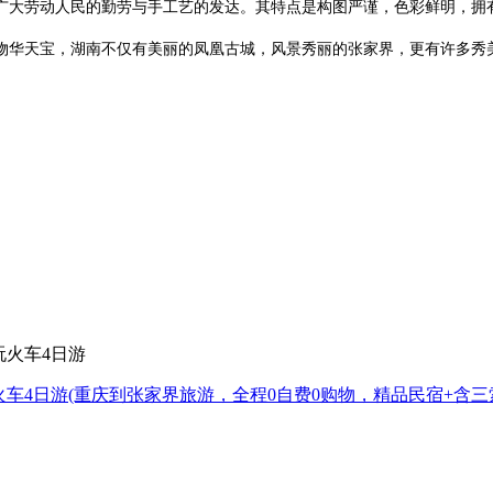
广大劳动人民的勤劳与手工艺的发达。其特点是构图严谨，色彩鲜明，拥
物华天宝，湖南不仅有美丽的凤凰古城，风景秀丽的张家界，更有许多秀
火车4日游
(重庆到张家界旅游，全程0自费0购物，精品民宿+含