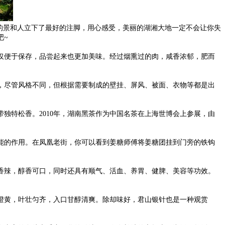
的景和人立下了最好的注脚，用心感受，美丽的湖湘大地一定不会让你失
吧~
仅便于保存，品尝起来也更加美味。经过烟熏过的肉，咸香浓郁，肥而
，尽管风格不同，但根据需要制成的壁挂、屏风、被面、衣物等都是出
独特松香。2010年，湖南黑茶作为中国名茶在上海世博会上参展，由
能的作用。在凤凰老街，你可以看到姜糖师傅将姜糖团挂到门旁的铁钩
香辣，醇香可口，同时还具有顺气、活血、养胃、健脾、美容等功效。
泽澄黄，叶壮匀齐，入口甘醇清爽。除却味好，君山银针也是一种观赏