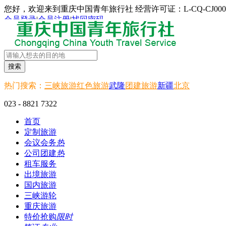
您好，欢迎来到重庆中国青年旅行社 经营许可证：L-CQ-CJ000
会员登录
|
会员注册
|
找回密码
搜索
热门搜索：
三峡旅游
红色旅游
武隆
团建旅游
新疆
北京
023 - 8821 7322
首页
定制旅游
会议会务
热
公司团建
热
租车服务
出境旅游
国内旅游
三峡游轮
重庆旅游
特价抢购
限时