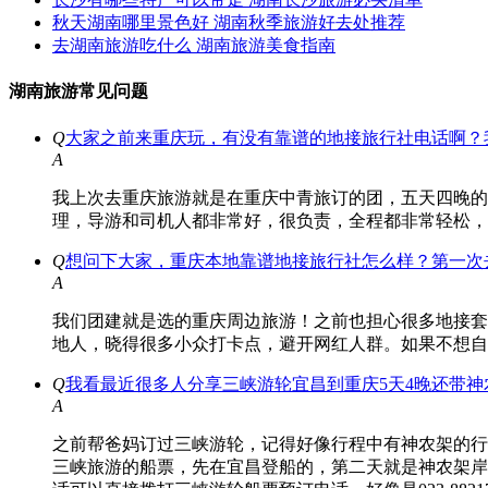
秋天湖南哪里景色好 湖南秋季旅游好去处推荐
去湖南旅游吃什么 湖南旅游美食指南
湖南旅游常见问题
Q
大家之前来重庆玩，有没有靠谱的地接旅行社电话啊？
A
我上次去重庆旅游就是在重庆中青旅订的团，五天四晚的
理，导游和司机人都非常好，很负责，全程都非常轻松，
Q
想问下大家，重庆本地靠谱地接旅行社怎么样？第一次
A
我们团建就是选的重庆周边旅游！之前也担心很多地接套
地人，晓得很多小众打卡点，避开网红人群。如果不想自
Q
我看最近很多人分享三峡游轮宜昌到重庆5天4晚还带
A
之前帮爸妈订过三峡游轮，记得好像行程中有神农架的行
三峡旅游的船票，先在宜昌登船的，第二天就是神农架岸