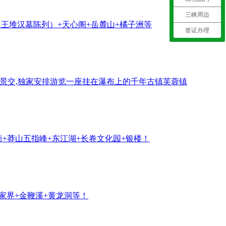
三峡周边
马王堆汉墓陈列）+天心阁+岳麓山+橘子洲等
签证办理
物0景交,独家安排游览一座挂在瀑布上的千年古镇芙蓉镇
+莽山五指峰+东江湖+长卷文化园+银楼！
袁家界+金鞭溪+黄龙洞等！