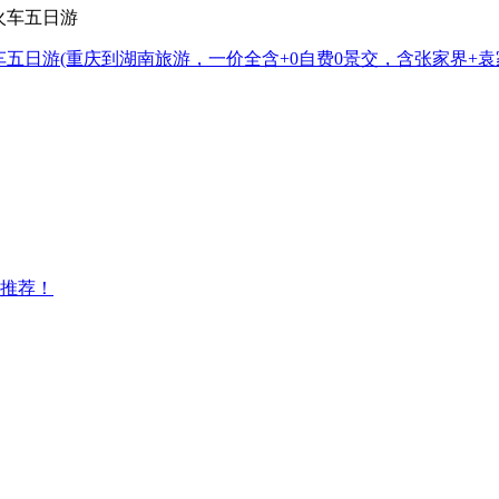
车五日游
(重庆到湖南旅游，一价全含+0自费0景交，含张家界+
推荐！