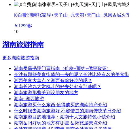
[0自费]湖南张家界+天子山+九天洞+天门山+凤凰古城火
￥
1299
起
10
湖南旅游指南
更多湖南旅游指南
湖南岳麓书院门票指南（价格+预约+优惠政策）
长沙有那些美食街值的一去的呢？长沙比较有名的美食街
湘西美食大盘点？湘西有啥好吃的呢？
湖南长沙九大赏枫叶的好去处都有那些呢？
湖南旅游那些美到没朋友的地方
湖南· 湘西旅游
湖南旅游买什么东西 值得购买的湖南特产介绍
什么时候去湖南旅游好 不容错过的湖南传统节日介绍
湖南旅游目的地推荐：湖南十大文旅特色小镇介绍
湖南岳阳好玩的地方有哪些 岳阳旅游景点介绍
长沙有哪些特产可以带走 湖南长沙旅游必买清单