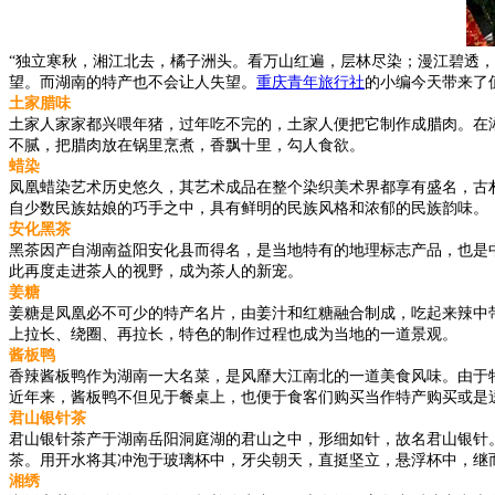
“独立寒秋，湘江北去，橘子洲头。看万山红遍，层林尽染；漫江碧透
望。而湖南的特产也不会让人失望。
重庆青年旅行社
的小编今天带来了
土家腊味
土家人家家都兴喂年猪，过年吃不完的，土家人便把它制作成腊肉。在
不腻，把腊肉放在锅里烹煮，香飘十里，勾人食欲。
蜡染
凤凰蜡染艺术历史悠久，其艺术成品在整个染织美术界都享有盛名，古
自少数民族姑娘的巧手之中，具有鲜明的民族风格和浓郁的民族韵味。
安化黑茶
黑茶因产自湖南益阳安化县而得名，是当地特有的地理标志产品，也是中
此再度走进茶人的视野，成为茶人的新宠。
姜糖
姜糖是凤凰必不可少的特产名片，由姜汁和红糖融合制成，吃起来辣中
上拉长、绕圈、再拉长，特色的制作过程也成为当地的一道景观。
酱板鸭
香辣酱板鸭作为湖南一大名菜，是风靡大江南北的一道美食风味。由于
近年来，酱板鸭不但见于餐桌上，也便于食客们购买当作特产购买或是
君山银针茶
君山银针茶产于湖南岳阳洞庭湖的君山之中，形细如针，故名君山银针。
茶。用开水将其冲泡于玻璃杯中，牙尖朝天，直挺坚立，悬浮杯中，继
湘绣