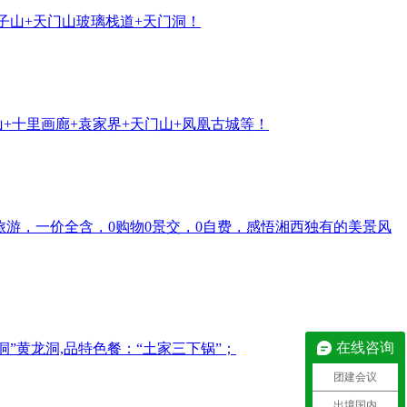
天子山+天门山玻璃栈道+天门洞！
山+十里画廊+袁家界+天门山+凤凰古城等！
旅游，一价全含，0购物0景交，0自费，感悟湘西独有的美景风
在线咨询
洞”黄龙洞,品特色餐：“土家三下锅”；
团建会议
出境国内