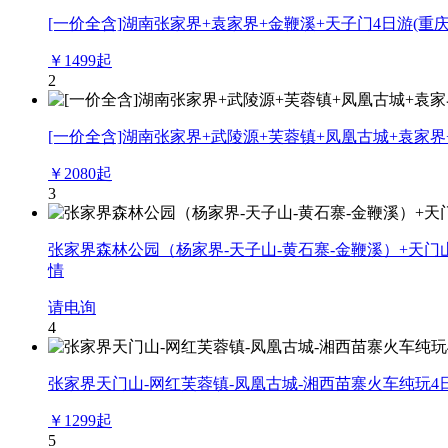
[一价全含]湖南张家界+袁家界+金鞭溪+天子门4日游
(重
￥
1499
起
2
[一价全含]湖南张家界+武陵源+芙蓉镇+凤凰古城+袁家界
￥
2080
起
3
张家界森林公园（杨家界-天子山-黄石寨-金鞭溪）+天门
情
请电询
4
张家界天门山-网红芙蓉镇-凤凰古城-湘西苗寨火车纯玩4
￥
1299
起
5