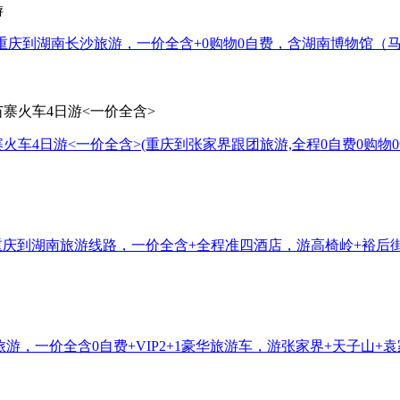
(重庆到湖南长沙旅游，一价全含+0购物0自费，含湖南博物馆（
寨火车4日游<一价全含>
(重庆到张家界跟团旅游,全程0自费0购
重庆到湖南旅游线路，一价全含+全程准四酒店，游高椅岭+裕后街
旅游，一价全含0自费+VIP2+1豪华旅游车，游张家界+天子山+