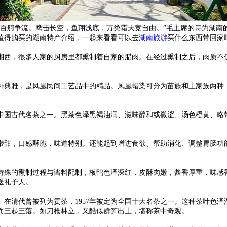
，百舸争流。鹰击长空，鱼翔浅底，万类霜天竞自由。”毛主席的诗为湖南
值得购买的湖南特产介绍，一起来看看可以去
湖南旅游
买什么东西带回家
湘西，很多人家的厨房里都熏制着自家的腊肉。在经过熏制之后，肉质不
朴典雅，是凤凰民间工艺品中的精品。凤凰蜡染可分为苗族和土家族两种
国古代名茶之一。黑茶色泽黑褐油润、滋味醇和或微涩、汤色橙黄、略带
带甜，口感酥脆，味道特别。还能起到增进食欲、帮助消化、调整胃肠功
特殊的熏制过程与酱料配制，板鸭色泽深红，皮酥肉嫩，酱香厚重，味感
送礼予人。
在清代曾被列为贡茶，1957年被定为全国十大名茶之一。这种茶叶色
而三起三落。如刀枪林立，又酷似群笋出土，堪称茶中奇观。