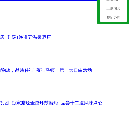
三峡周边
签证办理
店+升级1晚准五温泉酒店
购物店，品质住宿+夜宿乌镇，第一天自由活动
天天发团+独家赠送金厦环鼓游船+品尝十二道风味点心