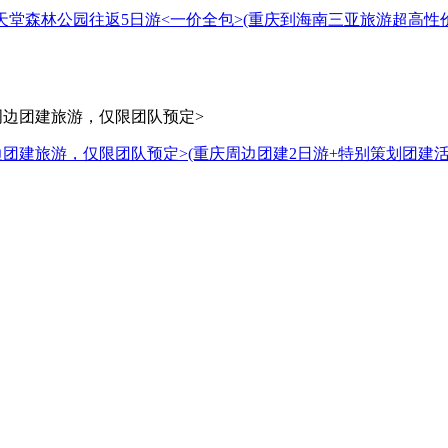
-天堂森林公园往返5日游<一价全包>
(重庆到海南三亚旅游超高性
边团建旅游，仅限团队预定>
(重庆周边团建2日游+特别策划团建