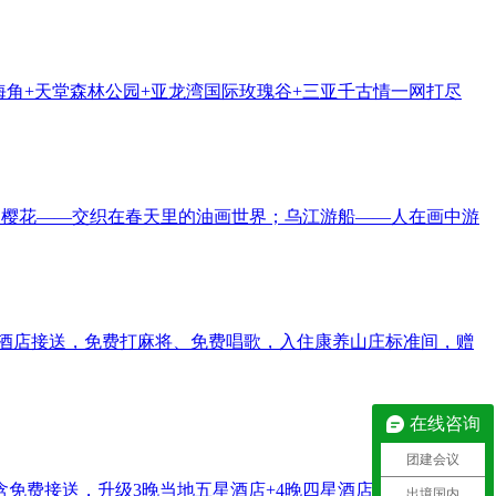
涯海角+天堂森林公园+亚龙湾国际玫瑰谷+三亚千古情一网打尽
坝樱花——交织在春天里的油画世界；乌江游船——人在画中游
—酒店接送，免费打麻将、免费唱歌，入住康养山庄标准间，赠
在线咨询
团建会议
区含免费接送，升级3晚当地五星酒店+4晚四星酒店，品尝新疆特
出境国内