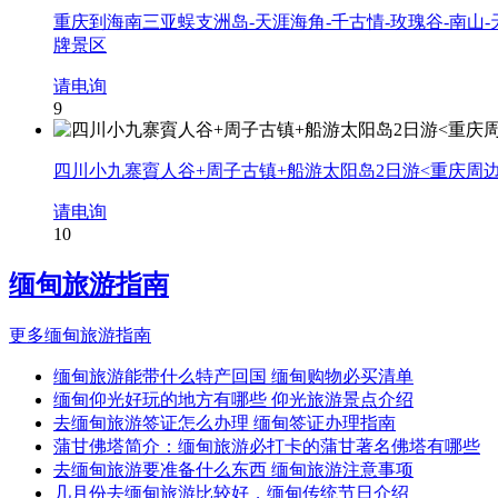
重庆到海南三亚蜈支洲岛-天涯海角-千古情-玫瑰谷-南山
牌景区
请电询
9
四川小九寨賨人谷+周子古镇+船游太阳岛2日游<重庆周
请电询
10
缅甸旅游指南
更多缅甸旅游指南
缅甸旅游能带什么特产回国 缅甸购物必买清单
缅甸仰光好玩的地方有哪些 仰光旅游景点介绍
去缅甸旅游签证怎么办理 缅甸签证办理指南
蒲甘佛塔简介：缅甸旅游必打卡的蒲甘著名佛塔有哪些
去缅甸旅游要准备什么东西 缅甸旅游注意事项
几月份去缅甸旅游比较好，缅甸传统节日介绍