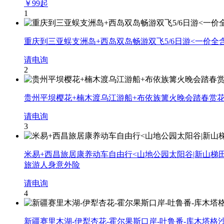
￥
99
起
1
重庆到三亚蜈支洲岛+西岛双岛畅游双飞5/6日游<一价全
请电询
2
贵州平坝樱花+楠木渡乌江游船+布依族篝火晚会踏春赏花2
请电询
3
米易+西昌旅居康养动车自由行<山地公园太阳谷|新山梯田
旅游人身意外险
请电询
4
新疆赛里木湖-伊犁杏花-霍尔果斯口岸-吐鲁番-库木塔格