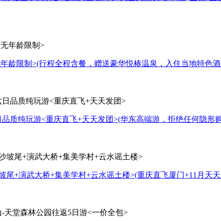
无年龄限制>
(行程全程含餐，赠送豪华悦椿温泉，入住当地特色酒
日品质纯玩游<重庆直飞+天天发团>
(华东高端游，拒绝任何隐形
坡尾+演武大桥+集美学村+云水谣土楼>
(重庆直飞厦门+11月