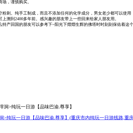
商场，谨慎购买。
疗粉刺。纯手工制成，而且不添加任何的化学成分，男女老少都可以使用
上溯到2400多年前。感兴趣的朋友带上一些回来给家人朋友用。
么特产回国的朋友可以参考下~阳光下熠熠生辉的佛塔时时刻刻保佑着这
洞>纯玩一日游【品味巴渝.尊享】
(重庆市内纯玩一日游线路,