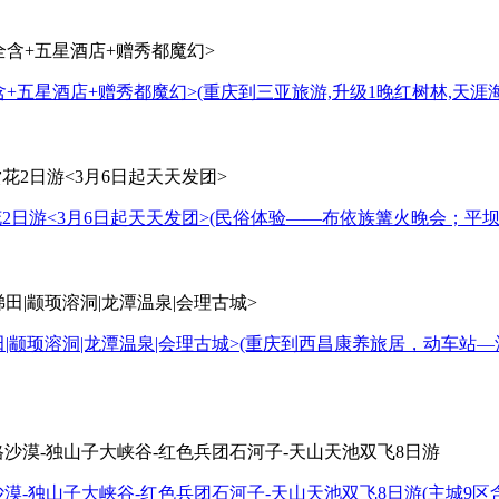
含+五星酒店+赠秀都魔幻>
(重庆到三亚旅游,升级1晚红树林,天
日游<3月6日起天天发团>
(民俗体验——布依族篝火晚会；平
|颛顼溶洞|龙潭温泉|会理古城>
(重庆到西昌康养旅居，动车站
沙漠-独山子大峡谷-红色兵团石河子-天山天池双飞8日游
(主城9