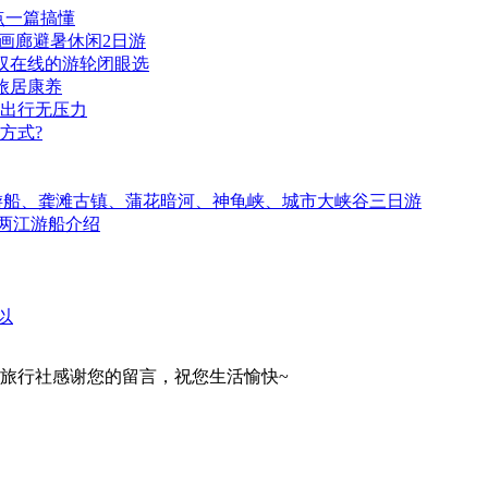
点一篇搞懂
江画廊避暑休闲2日游
双在线的游轮闭眼选
旅居康养
子出行无压力
方式?
游船、龚滩古镇、蒲花暗河、神龟峡、城市大峡谷三日游
庆两江游船介绍
以
旅行社感谢您的留言，祝您生活愉快~