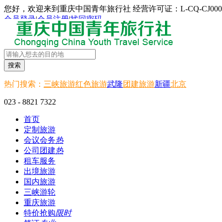
您好，欢迎来到重庆中国青年旅行社 经营许可证：L-CQ-CJ000
会员登录
|
会员注册
|
找回密码
搜索
热门搜索：
三峡旅游
红色旅游
武隆
团建旅游
新疆
北京
023 - 8821 7322
首页
定制旅游
会议会务
热
公司团建
热
租车服务
出境旅游
国内旅游
三峡游轮
重庆旅游
特价抢购
限时