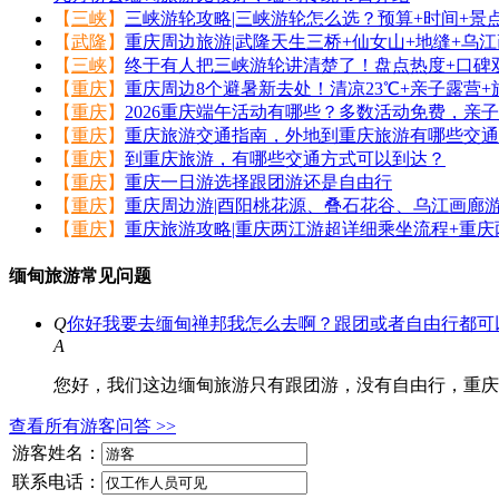
【
三峡
】
三峡游轮攻略|三峡游轮怎么选？预算+时间+景
【
武隆
】
重庆周边旅游|武隆天生三桥+仙女山+地缝+乌
【
三峡
】
终于有人把三峡游轮讲清楚了！盘点热度+口碑
【
重庆
】
重庆周边8个避暑新去处！清凉23℃+亲子露营+
【
重庆
】
2026重庆端午活动有哪些？多数活动免费，亲
【
重庆
】
重庆旅游交通指南，外地到重庆旅游有哪些交通
【
重庆
】
到重庆旅游，有哪些交通方式可以到达？
【
重庆
】
重庆一日游选择跟团游还是自由行
【
重庆
】
重庆周边游|酉阳桃花源、叠石花谷、乌江画廊
【
重庆
】
重庆旅游攻略|重庆两江游超详细乘坐流程+重
缅甸旅游常见问题
Q
你好我要去缅甸禅邦我怎么去啊？跟团或者自由行都可
A
您好，我们这边缅甸旅游只有跟团游，没有自由行，重庆
查看所有游客问答 >>
游客姓名：
联系电话：