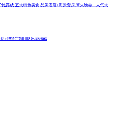
价比路线,五大特色美食,品牌酒店+海景套房,篝火晚会，人气大
活动+赠送定制团队出游横幅