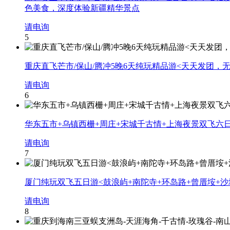
色美食，深度体验新疆精华景点
请电询
5
重庆直飞芒市/保山/腾冲5晚6天纯玩精品游<天天发团，
请电询
6
华东五市+乌镇西栅+周庄+宋城千古情+上海夜景双飞六
请电询
7
厦门纯玩双飞五日游<鼓浪屿+南陀寺+环岛路+曾厝垵+沙
请电询
8