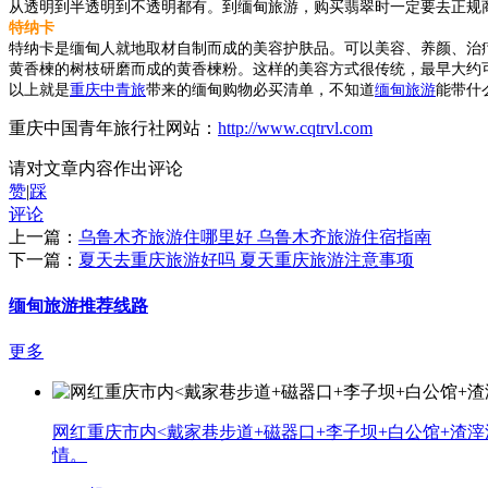
从透明到半透明到不透明都有。到缅甸旅游，购买翡翠时一定要去正规
特纳卡
特纳卡是缅甸人就地取材自制而成的美容护肤品。可以美容、养颜、治
黄香楝的树枝研磨而成的黄香楝粉。这样的美容方式很传统，最早大约可
以上就是
重庆中青旅
带来的缅甸购物必买清单，不知道
缅甸旅游
能带什
重庆中国青年旅行社网站：
http://www.cqtrvl.com
请对文章内容作出评论
赞
|
踩
评论
上一篇：
乌鲁木齐旅游住哪里好 乌鲁木齐旅游住宿指南
下一篇：
夏天去重庆旅游好吗 夏天重庆旅游注意事项
缅甸旅游推荐线路
更多
网红重庆市内<戴家巷步道+磁器口+李子坝+白公馆+渣滓
情。