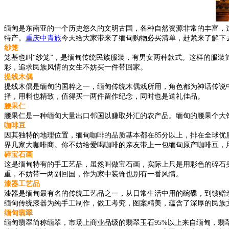
缅甸是东南亚的一个历史悠久的文明古国，各种自然资源非常的丰富，
特产。
重庆中青旅
今天给大家带来了缅甸购物必买清单，赶紧来了解下
纱笼
笼基也叫“纱笼”，是缅甸传统民族服装，有男女两种款式。这样的服
彩，追求民族风情的女生不妨买一件带回家。
提线木偶
提线木偶是缅甸的国粹之一，缅甸传统木偶戏所用，角色都为神话传说
择，用料也精致，值得买一两件留作纪念，同时也是送礼佳品。
腰果仁
腰果仁是一种缅甸大量出口邻国以赚取外汇的农产品。缅甸的腰果个大饱
咖啡豆
因其独特的地理位置，缅甸咖啡的品质基本都在85分以上，排在全球
界几家大咖啡商。你不妨给爱喝咖啡的亲友带上一包缅甸原产咖啡豆，
碎宝石画
这是缅甸特有的手工艺品，虽然叫做宝石画，实际上只是用彩色的碎石
重，不妨带一两副回国，作为家中装饰也别有一番风情。
漆器工艺品
漆器是缅甸最有名的传统工艺品之一，从日常生活中用的碗碟，到馈赠亲
缅甸传统漆器为纯手工制作，做工考究，图案精美，蕴含了深厚的民族
缅甸翡翠
缅甸翡翠简称缅翠，市场上商业品级的翡翠玉石95%以上来自缅甸，