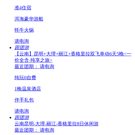
准4住宿
洱海豪华游船
牦牛火锅
请电询
跟团游
【云南】昆明+大理+丽江+香格里拉双飞单动6天5晚<一
价全含·纯享之旅>
最近团期： 请电询
纯玩0自费
1晚温泉酒店
伴手礼包
请电询
跟团游
云南昆明-大理-丽江-香格里拉8日休闲游
最近团期： 请电询