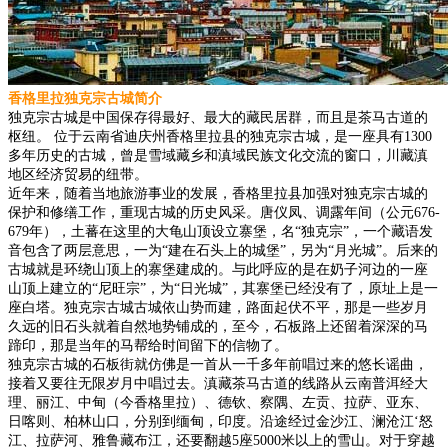
香格里拉独克宗古城简介
独克宗古城是中国保存得最好、最大的藏民居群，而且是茶马古道的
枢纽。 位于云南省迪庆州香格里拉县的独克宗古城，是一座具有1300
多年历史的古城，曾是雪域藏乡和滇域民族文化交流的窗口，川藏滇
地区经济贸易的纽带。
近年来，随着当地旅游事业的发展，香格里拉县加强对独克宗古城的
保护和修缮工作，重现古城的历史风采。唐仪凤、调露年间（公元676-
679年），土蕃在这里的大龟山顶设立寨堡，名“独克宗”，一个藏语发
音包含了两层意思，一为“建在石头上的城堡”，另为“月光城”。后来的
古城就是环绕山顶上的寨堡建成的。与此呼应的是在奶子河边的一座
山顶上建立的“尼旺宗”，为“日光城”，其寨堡已经没有了，原址上是一
座白塔。独克宗古城古城依山势而建，路面起伏不平，那是一些岁月
久远的旧石头就着自然地势铺成的，至今，石板路上还留着深深的马
蹄印，那是当年的马帮给时间留下的信物了。
独克宗古城的石板街就仿佛是一首从一千多年前唱过来的悠长谣曲，
接着又要往无限岁月中唱过去。滇藏茶马古道的线路从云南普洱经大
理、丽江、中甸（今香格里拉）、德钦、察隅、左贡、拉萨、亚东、
日喀则、柏林山口，分别到缅甸，印度。沿途经过金沙江、澜沧江‘怒
江、拉萨河、雅鲁藏布江，还要翻越5座5000米以上的雪山。对于穿越