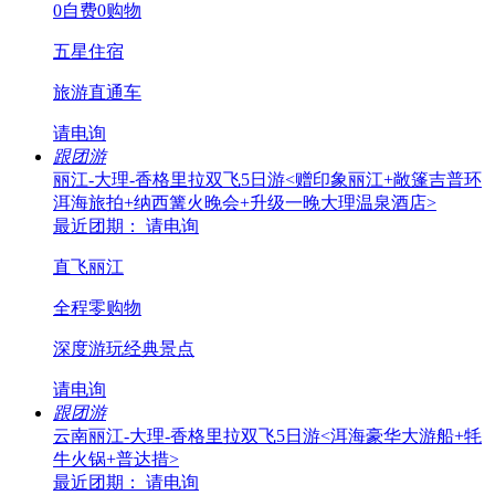
0自费0购物
五星住宿
旅游直通车
请电询
跟团游
丽江-大理-香格里拉双飞5日游<赠印象丽江+敞篷吉普环
洱海旅拍+纳西篝火晚会+升级一晚大理温泉酒店>
最近团期： 请电询
直飞丽江
全程零购物
深度游玩经典景点
请电询
跟团游
云南丽江-大理-香格里拉双飞5日游<洱海豪华大游船+牦
牛火锅+普达措>
最近团期： 请电询