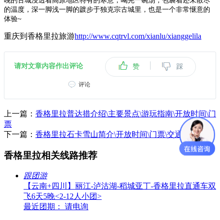
晚的古城浸透着高原地区特有的寒意，喝完一碗汤，包裹着还未散尽
的温度，深一脚浅一脚的踱步于独克宗古城里，也是一个非常惬意的
体验~
重庆到香格里拉旅游
http://www.cqtrvl.com/xianlu/xianggelila
|
请对文章内容作出评论
赞
踩
评论
上一篇：
香格里拉普达措介绍\主要景点\游玩指南\开放时间\门
票
下一篇：
香格里拉石卡雪山简介\开放时间\门票\交通
香格里拉相关线路推荐
跟团游
【云南+四川】丽江-泸沽湖-稻城亚丁-香格里拉直通车双
飞6天5晚<2-12人小团>
最近团期： 请电询