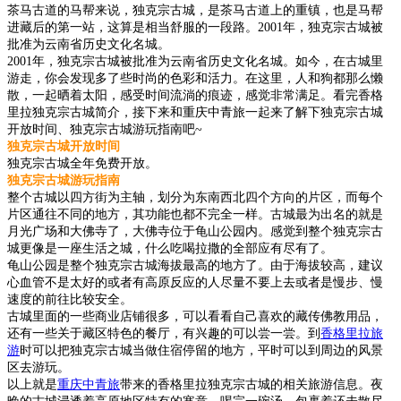
茶马古道的马帮来说，独克宗古城，是茶马古道上的重镇，也是马帮
进藏后的第一站，这算是相当舒服的一段路。2001年，独克宗古城被
批准为云南省历史文化名城。
2001年，独克宗古城被批准为云南省历史文化名城。如今，在古城里
游走，你会发现多了些时尚的色彩和活力。在这里，人和狗都那么懒
散，一起晒着太阳，感受时间流淌的痕迹，感觉非常满足。看完香格
里拉独克宗古城简介，接下来和重庆中青旅一起来了解下独克宗古城
开放时间、独克宗古城游玩指南吧~
独克宗古城开放时间
独克宗古城全年免费开放。
独克宗古城游玩指南
整个古城以四方街为主轴，划分为东南西北四个方向的片区，而每个
片区通往不同的地方，其功能也都不完全一样。古城最为出名的就是
月光广场和大佛寺了，大佛寺位于龟山公园内。感觉到整个独克宗古
城更像是一座生活之城，什么吃喝拉撒的全部应有尽有了。
龟山公园是整个独克宗古城海拔最高的地方了。由于海拔较高，建议
心血管不是太好的或者有高原反应的人尽量不要上去或者是慢步、慢
速度的前往比较安全。
古城里面的一些商业店铺很多，可以看看自己喜欢的藏传佛教用品，
还有一些关于藏区特色的餐厅，有兴趣的可以尝一尝。到
香格里拉旅
游
时可以把独克宗古城当做住宿停留的地方，平时可以到周边的风景
区去游玩。
以上就是
重庆中青旅
带来的香格里拉独克宗古城的相关旅游信息。夜