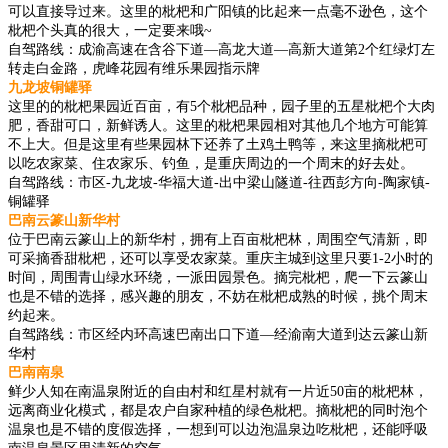
可以直接导过来。这里的枇杷和广阳镇的比起来一点毫不逊色，这个
枇杷个头真的很大，一定要来哦~
自驾路线：成渝高速在含谷下道—高龙大道—高新大道第2个红绿灯左
转走白金路，虎峰花园有维乐果园指示牌
九龙坡铜罐驿
这里的的枇杷果园近百亩，有5个枇杷品种，园子里的五星枇杷个大肉
肥，香甜可口，新鲜诱人。这里的枇杷果园相对其他几个地方可能算
不上大。但是这里有些果园林下还养了土鸡土鸭等，来这里摘枇杷可
以吃农家菜、住农家乐、钓鱼，是重庆周边的一个周末的好去处。
自驾路线：市区-九龙坡-华福大道-出中梁山隧道-往西彭方向-陶家镇-
铜罐驿
巴南云篆山新华村
位于巴南云篆山上的新华村，拥有上百亩枇杷林，周围空气清新，即
可采摘香甜枇杷，还可以享受农家菜。重庆主城到这里只要1-2小时的
时间，周围青山绿水环绕，一派田园景色。摘完枇杷，爬一下云篆山
也是不错的选择，感兴趣的朋友，不妨在枇杷成熟的时候，挑个周末
约起来。
自驾路线：市区经内环高速巴南出口下道—经渝南大道到达云篆山新
华村
巴南南泉
鲜少人知在南温泉附近的自由村和红星村就有一片近50亩的枇杷林，
远离商业化模式，都是农户自家种植的绿色枇杷。摘枇杷的同时泡个
温泉也是不错的度假选择，一想到可以边泡温泉边吃枇杷，还能呼吸