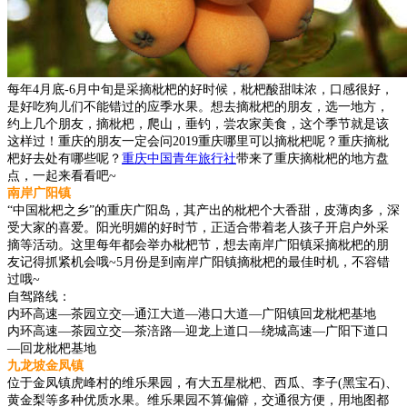
每年4月底-6月中旬是采摘枇杷的好时候，枇杷酸甜味浓，口感很好，
是好吃狗儿们不能错过的应季水果。想去摘枇杷的朋友，选一地方，
约上几个朋友，摘枇杷，爬山，垂钓，尝农家美食，这个季节就是该
这样过！重庆的朋友一定会问2019重庆哪里可以摘枇杷呢？重庆摘枇
杷好去处有哪些呢？
重庆中国青年旅行社
带来了重庆摘枇杷的地方盘
点，一起来看看吧~
南岸广阳镇
“中国枇杷之乡”的重庆广阳岛，其产出的枇杷个大香甜，皮薄肉多，深
受大家的喜爱。阳光明媚的好时节，正适合带着老人孩子开启户外采
摘等活动。这里每年都会举办枇杷节，想去南岸广阳镇采摘枇杷的朋
友记得抓紧机会哦~5月份是到南岸广阳镇摘枇杷的最佳时机，不容错
过哦~
自驾路线：
内环高速—茶园立交—通江大道—港口大道—广阳镇回龙枇杷基地
内环高速—茶园立交—茶涪路—迎龙上道口—绕城高速—广阳下道口
—回龙枇杷基地
九龙坡金凤镇
位于金凤镇虎峰村的维乐果园，有大五星枇杷、西瓜、李子(黑宝石)、
黄金梨等多种优质水果。维乐果园不算偏僻，交通很方便，用地图都