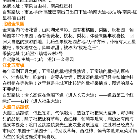
南温泉景区里清新的空气。
采摘地址：南泉自由村、南泉红星村
自驾路线：市区-内环高速巴南出口出口下道-渝南大道-炒油场-南泉-红
星村/自由村
北碚金果园
金果园内鸟语花香，山间湖光潭影。园有柑橘园、梨园、枇杷园、葡
萄园等17个果园，春有蔷薇花、桃花、梨花，体验果园丰收喜悦、回
归大自然的旅游胜地。北碚金果枇杷园占地2万平方米，种植有大五星
枇杷，果实橙红色，风味浓甜，被称为“枇杷之王”。
采摘地址:北碚澄江镇缙云村2号
自驾路线:主城一北碚—澄江一金果园
江北五宝镇
每年四到五月之间，五宝镇的枇杷慢慢熟透，五宝镇的枇杷肉厚核
小、汁多味甜，吃货们一定要去尝尝，圆滚滚的枇杷已经金灿灿地挂
在树梢在等你啦！这里算是主城区比较近的枇杷采摘点，图近的朋友
不要错过。
自驾路线：渝长高速在鱼嘴下道（进入长安大道）——道后第二个红
绿灯——右转（进入福生大道）
大渡口跳蹬镇
大渡囗跳蹬镇，低丘宽坝、气候湿润，造就了枇杷果大皮薄，籽少味
甜的品质，除了枇杷还有草莓、西红柿、葡萄等瓜果，周边还有南海
温泉等耍处；渡口区跳蹬镇观光生态农业发展迅速，红胜村已经成为
市民的“果园子”“菜园子”，特别以草莓、西红柿、葡萄等瓜果蔬菜采摘
为主的采摘游颇受市民喜欢。