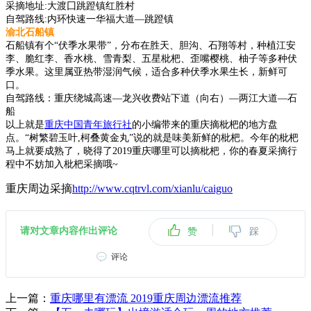
采摘地址:大渡囗跳蹬镇红胜村
自驾路线:内环快速一华福大道—跳蹬镇
渝北石船镇
石船镇有个“伏季水果带”，分布在胜天、胆沟、石翔等村，种植江安
李、脆红李、香水桃、雪青梨、五星枇杷、歪嘴樱桃、柚子等多种伏
季水果。这里属亚热带湿润气候，适合多种伏季水果生长，新鲜可
口。
自驾路线：重庆绕城高速—龙兴收费站下道（向右）—两江大道—石
船
以上就是
重庆中国青年旅行社
的小编带来的重庆摘枇杷的地方盘
点。“树繁碧玉叶,柯叠黄金丸”说的就是味美新鲜的枇杷。今年的枇杷
马上就要成熟了，晓得了2019重庆哪里可以摘枇杷，你的春夏采摘行
程中不妨加入枇杷采摘哦~
重庆周边采摘
http://www.cqtrvl.com/xianlu/caiguo
|
请对文章内容作出评论
赞
踩
评论
上一篇：
重庆哪里有漂流 2019重庆周边漂流推荐