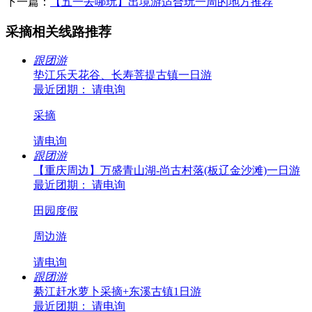
下一篇：
【五一去哪玩】出境游适合玩一周的地方推荐
采摘相关线路推荐
跟团游
垫江乐天花谷、长寿菩提古镇一日游
最近团期： 请电询
采摘
请电询
跟团游
【重庆周边】万盛青山湖-尚古村落(板辽金沙滩)一日游
最近团期： 请电询
田园度假
周边游
请电询
跟团游
綦江赶水萝卜采摘+东溪古镇1日游
最近团期： 请电询