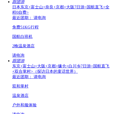
跟团游
日本东京+富士山+奈良+京都+大阪7日游<国航直飞+全
程0自费>
最近团期： 请电询
免费51KG行程
国航白班机
2晚温泉酒店
请电询
跟团游
东京+富士山+大阪+京都+镰仓+白川乡7日游<国航直飞
+双合掌村>（探访日本的童话世界）
最近团期： 请电询
双和掌村
温泉酒店
户外和服体验