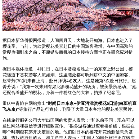
据日本新华侨报网报道，人间四月天，大地花开如海。日本也进入了
樱花季。当前，为欣赏樱花美景赴日的中国游客激增。在中国高涨的
赏樱热潮到来之前，不愿错失商机的日本接待方面也正在研究应对措
施。
据日本媒体报道，4月1日，在日本赏樱名胜之一的东京上野公园，樱
花隧道下赏花游客人流如潮。这里随处都可听到讲中文的中国游客。
赵菁芳(30岁)来自上海，赴日拜访4名友人。这是她第3次赴日旅行。赵
菁芳说：“我第一次来到有如此多樱花盛开的场所，被美景所感动。”她
还配合着盛开的樱花，身着一件粉红色的大衣，拍摄了纪念照。
重庆中青旅在网站推出“
时尚日本东京+伊豆河津赏樱花6日游(白班机直
飞东京)
“等旅行产品进行宣传，刊登了大量日本各地的樱花美景照片。
在线旅行服务公司大华出国网的负责人表示：“和以前不同，现在可以
通过网站和微信等进行细致宣传。”很多游客通过查看樱前线，根据在
哪个时期樱花盛开决定目的地。他们以日本的樱花开花预测信息为基
础，查找旅行目的地。相关负责人表示：“中国人的国外旅行正在转变