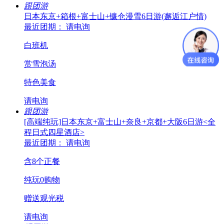
跟团游
日本东京+箱根+富士山+镰仓漫雪6日游(邂逅江户情)
最近团期： 请电询
白班机
赏雪泡汤
特色美食
请电询
跟团游
[高端纯玩]日本东京+富士山+奈良+京都+大阪6日游<全
程日式四星酒店>
最近团期： 请电询
含8个正餐
纯玩0购物
赠送观光税
请电询