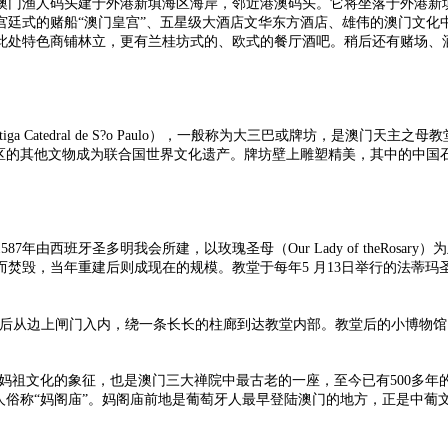
澳门渔人码头建于外港新填海区海岸，邻近港澳码头。它将坐落于外港新
廷式的赌船“澳门皇宫”、五星级大酒店文华东方酒店、雄伟的澳门文化
此处特色商铺林立，更有兰桂坊式的、欧式的餐厅酒吧。稍后还有赌场、
iga Catedral de S?o Paulo），一般称为大三巴或牌坊，是澳
史城区的其他文物成为联合国世界文化遗产。牌坊壁上雕塑精美，其中的中
年由西班牙圣多明我会所建，以玫瑰圣母（Our Lady of theRos
灾而焚毁，当年重建后则成现在的规模。教堂于每年5 月13日举行的法
铃，然后从边上闸门入内，绕一条长长的柱廊到达教堂内部。教堂后的小博
祖文化的象征，也是澳门三大禅院中最古老的一座，至今已有500多年的
人俗称“妈阁庙”。妈阁庙前地是葡萄牙人最早登陆澳门的地方，正是中