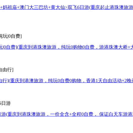
园+妈祖庙+澳门大三巴坊+黄大仙>双飞6日游
(重庆起止港珠澳旅
|0自费]
(重庆到港珠澳旅游，纯玩0购物0自费，游港珠澳大桥+
由行]
(重庆到港澳旅游，纯玩0自费0购物，香港1天自由活动+2
日游
(重庆到港珠澳旅游，一价全含+全程0自费， 保证白天车游