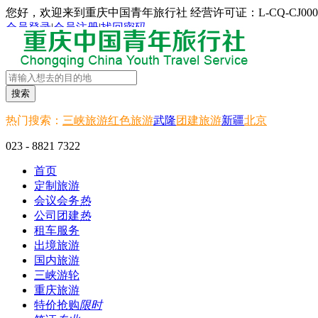
您好，欢迎来到重庆中国青年旅行社 经营许可证：L-CQ-CJ000
会员登录
|
会员注册
|
找回密码
搜索
热门搜索：
三峡旅游
红色旅游
武隆
团建旅游
新疆
北京
023 - 8821 7322
首页
定制旅游
会议会务
热
公司团建
热
租车服务
出境旅游
国内旅游
三峡游轮
重庆旅游
特价抢购
限时