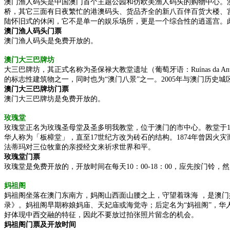
澳门渔人码头是中国澳门首个主题公园和仿欧美渔人码头的购物中心。
桥，其它三面有日夜繁忙的港澳码头、货品齐全的新八百伴百货大楼、宫
陆怀旧式的休闲，它不是单一的娱乐场所，更是一个综合性的逍遥宫。
澳门渔人码头门票
澳门渔人码头是免费开放的。
澳门大三巴牌坊
大三巴牌坊，其正式名称为圣保禄大教堂遗址（葡萄牙语：Ruínas da Ant
的标志性建筑物之一，同时也为“澳门八景”之一。2005年与澳门历
澳门大三巴牌坊门票
澳门大三巴牌坊是免费开放的。
玫瑰堂
玫瑰堂正名为玫瑰圣母堂及圣多明我教堂，位于澳门的市中心。教堂于1587
华人称为「板樟堂」，直至17世纪方改为砖石的结构。1874年曾因火
法蒂玛对三位牧童的亲授经文来祈求世界和平。
玫瑰堂门票
玫瑰堂是免费开放的，开放时间在每天10：00-18：00，应先按门
妈祖阁
妈祖阁坐落在澳门东南方，妈阁山西面山腰之上，守望着珠海 ，是澳门妈
录》。妈祖阁早期称娘妈庙、天妃庙或海觉寺；后定名为“妈祖阁”，华
好体现中西交融的特征，因此不要放过拍张照片留念的机会。
妈祖阁门票及开放时间