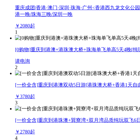
重庆成团|香港·澳门·深圳·珠海·广州<香港西九龙文化公
港一晚/珠海三晚/深圳一晚
￥
2080
起
1
[0购物]重庆到港澳+港珠澳大桥+珠海单飞单高5天4晚[纯玩
请电询
2
[一价全含]重庆到港澳双动5日游[港珠澳大桥+香港1天自
￥
3780
起
3
[一价全含]重庆到港珠澳+巽寮湾+双月湾品质纯玩双飞6
￥
2780
起
4