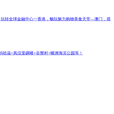
，玩转全球金融中心一香港，畅玩魅力购物美食天堂—澳门，搭
妈祖庙+凤仪里碉楼+谷寮村+螺洲海滨公园等！