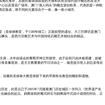
填海区海岸，东面向着潾潾碧波的大海和具有后现代设计概念的友谊大
中心以及莲花广场等。澳门“渔人码头”的概念源自欧美，代表的是一种欧
酒店落成，将不同的元素综合于一体，像一座小城市。
门天主之母教堂（圣保禄教堂，于1580年竣工）正面前壁的遗址。大三巴牌坊是澳门
国石狮头，是西方宗教艺术与中国传统石雕艺术相结合的精品。
ary）为主保，次年由该会的葡萄牙神父所接管。由于起初只由木板搭建，故被
蒂玛圣母圣像巡游，是天主教重要的节日活动之一，喻意提示世人勿忘圣母在
物馆，珍藏有圣保禄大教堂保留下来的早期有名教堂的雕刻和遗物。
历史，此景点已于2005年7月随着澳门历史城区一并列入《世界遗产名
葡文化融合的起点。妈阁庙前的葡式碎石与妈阁庙中式设计成强烈对比，正