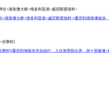
牌坊+港珠澳大桥+维多利亚港+威尼斯度假村>
(重庆到港珠澳旅游
谷寮村]
(重庆到海陵岛半自由行，入住海景阳台房，游十里银滩+