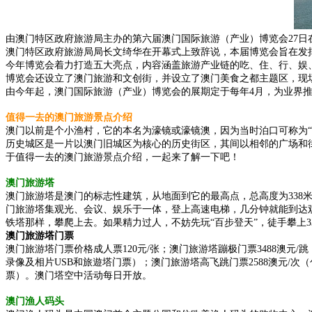
由澳门特区政府旅游局主办的第六届澳门国际旅游（产业）博览会27日在
澳门特区政府旅游局局长文绮华在开幕式上致辞说，本届博览会旨在发
今年博览会着力打造五大亮点，内容涵盖旅游产业链的吃、住、行、娱
博览会还设立了澳门旅游和文创街，并设立了澳门美食之都主题区，现
由今年起，澳门国际旅游（产业）博览会的展期定于每年4月，为业界推
值得一去的澳门旅游景点介绍
澳门以前是个小渔村，它的本名为濠镜或濠镜澳，因为当时泊口可称为“
历史城区是一片以澳门旧城区为核心的历史街区，其间以相邻的广场和街
于值得一去的澳门旅游景点介绍，一起来了解一下吧！
澳门旅游塔
澳门旅游塔是澳门的标志性建筑，从地面到它的最高点，总高度为338米
门旅游塔集观光、会议、娱乐于一体，登上高速电梯，几分钟就能到达
铁塔那样，攀爬上去。如果精力过人，不妨先玩“百步登天”，徒手攀上
澳门旅游塔门票
澳门旅游塔门票价格成人票120元/张；澳门旅游塔蹦极门票3488澳元
录像及相片USB和旅遊塔门票）；澳门旅游塔高飞跳门票2588澳元/次
票）。澳门塔空中活动每日开放。
澳门渔人码头