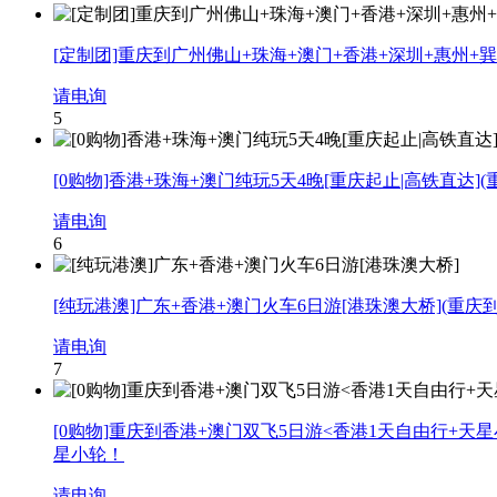
[定制团]重庆到广州佛山+珠海+澳门+香港+深圳+惠州+
请电询
5
[0购物]香港+珠海+澳门纯玩5天4晚[重庆起止|高铁直达]
(
请电询
6
[纯玩港澳]广东+香港+澳门火车6日游[港珠澳大桥]
(重庆
请电询
7
[0购物]重庆到香港+澳门双飞5日游<香港1天自由行+天
星小轮！
请电询