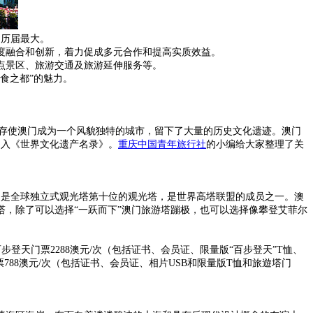
为历届最大。
度融合和创新，着力促成多元合作和提高实质效益。
点景区、旅游交通及旅游延伸服务等。
食之都”的魅力。
）
合共存使澳门成为一个风貌独特的城市，留下了大量的历史文化遗迹。澳门
列入《世界文化遗产名录》。
重庆中国青年旅行社
的小编给大家整理了关
置。它是全球独立式观光塔第十位的观光塔，是世界高塔联盟的成员之一。澳
，除了可以选择“一跃而下”澳门旅游塔蹦极，也可以选择像攀登艾菲尔
步登天门票2288澳元/次（包括证书、会员证、限量版“百步登天”T恤、
788澳元/次（包括证书、会员证、相片USB和限量版T恤和旅遊塔门