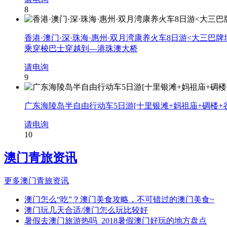
8
香港·澳门·深·珠海·惠州·双月湾康养火车8日游<大三巴
乘穿梭巴士穿越到—港珠澳大桥
请电询
9
广东海陵岛半自由行动车5日游[十里银滩+妈祖庙+碉楼+
请电询
10
澳门青旅资讯
更多澳门青旅资讯
澳门怎么“吃”？澳门美食攻略，不可错过的澳门美食~
澳门玩几天合适/澳门怎么玩比较好
暑假去澳门旅游热吗_2018暑假澳门好玩的地方盘点