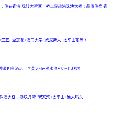
游，住在香港·玩转大湾区，桥上穿越港珠澳大桥；品质住宿:香
大三巴+金莲花+澳门大学+威尼斯人+太平山顶等！
晚香港四星酒店！含黄大仙+浅水湾+大三巴牌坊！
港珠澳大桥，游双月湾+巽寮湾+太平山+渔人码头