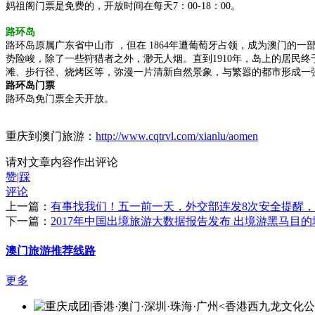
妈祖阁门票是免费的，开放时间在每天7：00-18：00。
路环岛
路环岛原属广东省中山市 ，但在 1864年遭葡萄牙占领，成为澳门的
势险峻，除了一些狩猎者之外，渺无人烟。直到1910年，岛上的居民
滩、步行径、烧烤区等，弥漫一片清新自然景象，与繁嚣的都市形成一
路环岛门票
路环岛免门票全天开放。
重庆到澳门旅游：
http://www.cqtrvl.com/xianlu/aomen
请对文章内容作出评论
赞
|
踩
评论
上一篇：
有事找我们！五一前一天，外交部连发8次安全提醒，
下一篇：
2017年中国出境旅游大数据报告发布 出境游黑马目
澳门旅游推荐线路
更多