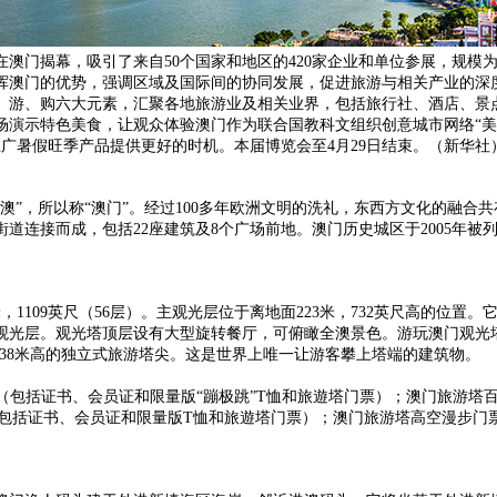
澳门揭幕，吸引了来自50个国家和地区的420家企业和单位参展，规模
挥澳门的优势，强调区域及国际间的协同发展，促进旅游与相关产业的深
、游、购六大元素，汇聚各地旅游业及相关业界，包括旅行社、酒店、景
场演示特色美食，让观众体验澳门作为联合国教科文组织创意城市网络“美
广暑假旺季产品提供更好的时机。本届博览会至4月29日结束。（新华社
澳”，所以称“澳门”。经过100多年欧洲文明的洗礼，东西方文化的融
道连接而成，包括22座建筑及8个广场前地。澳门历史城区于2005年被
，1109英尺（56层）。主观光层位于离地面223米，732英尺高的位
观光层。观光塔顶层设有大型旋转餐厅，可俯瞰全澳景色。游玩澳门观光塔
338米高的独立式旅游塔尖。这是世界上唯一让游客攀上塔端的建筑物。
/跳（包括证书、会员证和限量版“蹦极跳”T恤和旅遊塔门票）；澳门旅游塔百
（包括证书、会员证和限量版T恤和旅遊塔门票）；澳门旅游塔高空漫步门票