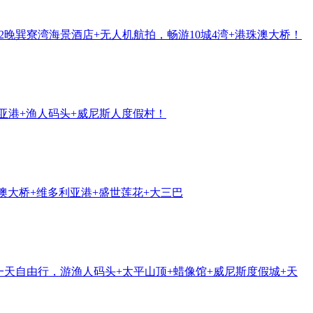
2晚巽寮湾海景酒店+无人机航拍，畅游10城4湾+港珠澳大桥！
利亚港+渔人码头+威尼斯人度假村！
澳大桥+维多利亚港+盛世莲花+大三巴
港一天自由行，游渔人码头+太平山顶+蜡像馆+威尼斯度假城+天