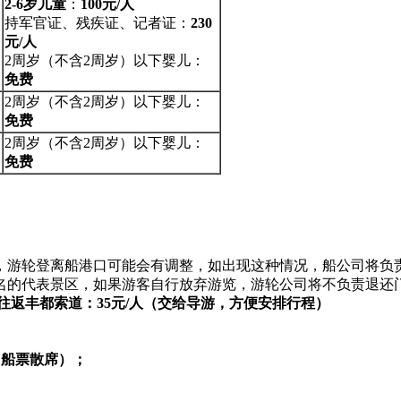
2-6岁儿童
：
1
0
0元/人
持军官证、残疾证、记者证：
230
元
/
人
2周岁（不含2周岁）以下婴儿：
免费
2周岁（不含2周岁）以下婴儿：
免费
2周岁（不含2周岁）以下婴儿：
免费
响，游轮登离船港口可能会有调整，如出现这种情况，船公司将负
著名的代表景区，如果游客自行放弃游览，游轮公司将不负责退还
往返丰都索道：35元/人（
交给导游，方便安排行程
）
。
餐、船票散席）；