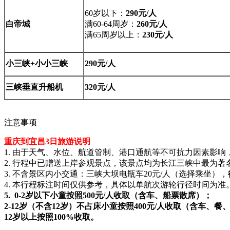
60岁以下：
290元/人
白帝城
满60-64周岁：
260元/人
满65周岁以上：
230元/人
小三峡+小小三峡
290元/人
三峡垂直升船机
320元/人
注意事项
重庆到宜昌3日旅游说明
1. 由于天气、水位、航道管制、港口通航等不可抗力因素影
2. 行程中已赠送上岸参观景点，该景点均为长江三峡中最为
3. 不含景区内小交通：三峡大坝电瓶车20元/人（选择乘坐），
4. 本行程标注时间仅供参考，具体以单航次游轮行径时间为准
5. 0-2岁以下小童按照500元/人收取（含车、船票散席）；
2-12岁（不含12岁）不占床小童按照400元/人收取（含车、
12岁以上按照100%收取。