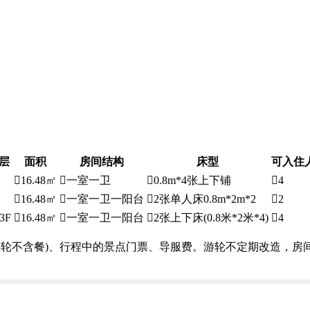
层
面积
房间结构
床型
可入住

16.48㎡

一室一卫

0.8m*4张上下铺

4

16.48㎡

一室一卫一阳台

2张单人床0.8m*2m*2

2
/3F

16.48㎡

一室一卫一阳台

2张上下床(0.8米*2米*4)

4
游轮不含餐)、行程中的景点门票、导服费。游轮不定期改造，房