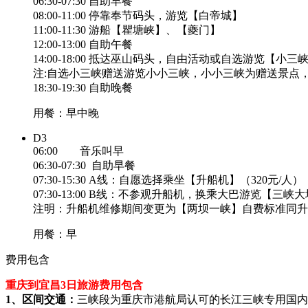
06:30-07:30 自助早餐
08:00-11:00 停靠奉节码头，游览【白帝城】
11:00-11:30 游船【瞿塘峡】、【夔门】
12:00-13:00 自助午餐
14:00-18:00 抵达巫山码头，自由活动或自选游览【小
注:自选小三峡赠送游览小小三峡，小小三峡为赠送景点
18:30-19:30 自助晚餐
用餐：早中晚
D3
06:00 音乐叫早
06:30-07:30 自助早餐
07:30-15:30 A线：自愿选择乘坐【升船机】（32
07:30-13:00 B线：不参观升船机，换乘大巴游览
注明：升船机维修期间变更为【两坝一峡】自费标准同升
用餐：早
费用包含
重庆到宜昌3日旅游费用包含
1、区间交通：
三峡段为重庆市港航局认可的长江三峡专用国内