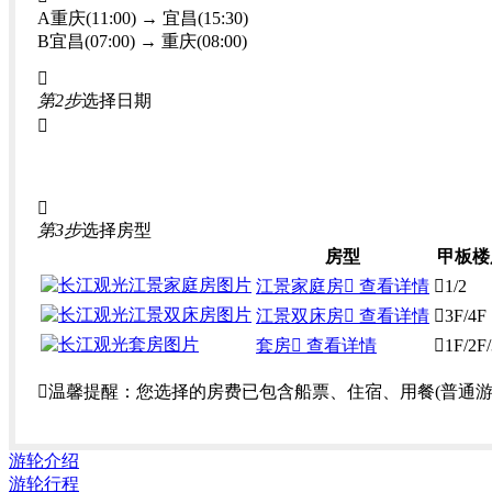
A重庆(11:00) → 宜昌(15:30)
B宜昌(07:00) → 重庆(08:00)

第2步
选择日期


第3步
选择房型
房型
甲板楼
江景家庭房
 查看详情

1/2
江景双床房
 查看详情

3F/4F
套房
 查看详情

1F/2F

温馨提醒：
您选择的房费已包含船票、住宿、用餐(普通
游轮介绍
游轮行程