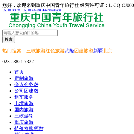
您好，欢迎来到重庆中国青年旅行社 经营许可证：L-CQ-CJ000
会员登录
|
会员注册
|
找回密码
搜索
热门搜索：
三峡旅游
红色旅游
武隆
团建旅游
新疆
北京
023 - 8821 7322
首页
定制旅游
会议会务
热
公司团建
热
租车服务
出境旅游
国内旅游
三峡游轮
重庆旅游
特价抢购
限时