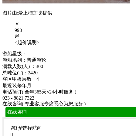
图片由:爱上榴莲味提供
￥
998
起
<起价说明>
游船星级：
游船系列：普通游轮
满载人数(人) ：300
总吨位(T)：2420
客区甲板层数：4
最近装修年月：
电话预订
( 全年365天×24小时服务 )
023 - 8821 7322
在线咨询
( 专业客服专席悉心为您服务 )
在线咨询
第1步
选择航向
