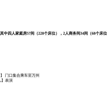
中四人家庭房57间（228个床位），2人商务间34间（68个床
超市】 门口集合乘车至万州
非凡】表演