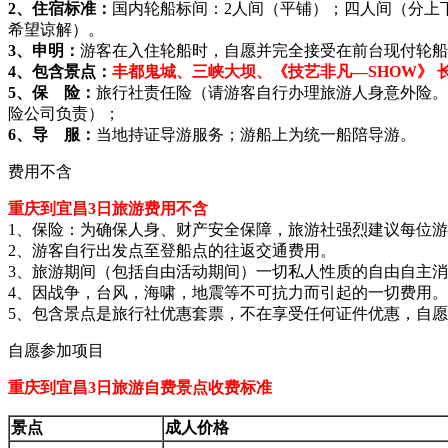
2、住宿标准：
国内轮船标间：2人间（平铺）；四人间（分上
希望谅解）。
3、申明：
游客在入住轮船时，自愿并完全接受在前台现付轮船
4、
包含景点：
丰都鬼城、三峡大坝
、
《技艺非凡—SHOW》
5
、保 险：
旅行社责任险（请游客自行办理旅游人身意外险。
险公司负责）；
6、导 服：
当地持证导游服务；游船上为统一船陪导游。
费用不含
重庆到宜昌3日旅游费用不含
1、保险：为确保人身、财产安全保障，旅游社强烈建议每位游
2、游客自行出发点至登船点的往返交通费用。
3、旅游期间（包括自由活动期间）一切私人性质的自由自主
4、因战争，台风，海啸，地震等不可抗力而引起的一切费用。
5、包含景点是旅行社优惠套票，不在享受任何证件优惠，自
自愿参加项目
重庆到宜昌3日旅游自费景点收费标准
景点
成人价格