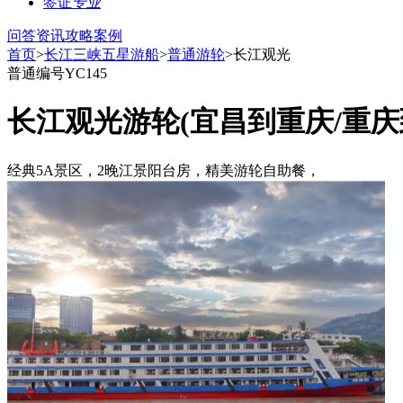
签证
专业
问答
资讯
攻略
案例
首页
>
长江三峡五星游船
>
普通游轮
>长江观光
普通
编号YC145
长江观光游轮(宜昌到重庆/重庆
经典5A景区，2晚江景阳台房，精美游轮自助餐，