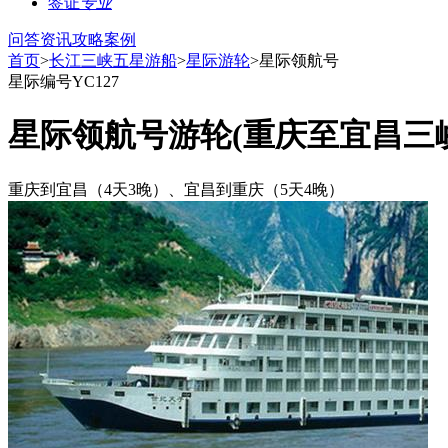
签证
专业
问答
资讯
攻略
案例
首页
>
长江三峡五星游船
>
星际游轮
>星际领航号
星际
编号YC127
星际领航号游轮(重庆至宜昌三
重庆到宜昌（4天3晚）、宜昌到重庆（5天4晚）