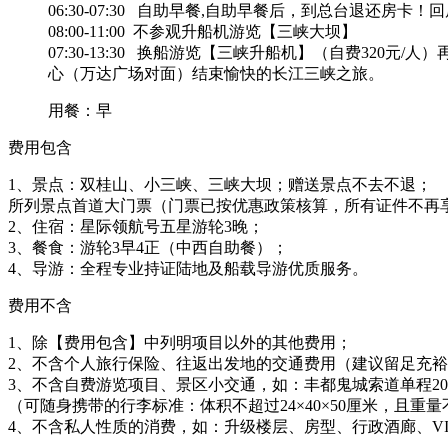
06:30-07:30 自助早餐,自助早餐后，到总台退还房卡
08:00-11:00 不参观升船机游览【三峡大坝】
07:30-13:30 换船游览【三峡升船机】（自费32
心（万达广场对面）结束愉快的长江三峡之旅。
用餐：早
费用包含
1、景点：双桂山、小三峡、三峡大坝；赠送景点不去不退；
所列景点首道大门票（门票已按优惠政策核算，所有证件不再
2、住宿：星际领航号五星游轮3晚；
3、餐食：游轮3早4正（中西自助餐）；
4、导游：全程专业持证陆地及船载导游优质服务。
费用不含
1、除【费用包含】中列明项目以外的其他费用；
2、不含个人旅行保险、往返出发地的交通费用（建议留足充
3、不含自费游览项目、景区小交通，如：丰都鬼城索道单程20元/
（可随身携带的行李标准：体积不超过24×40×50厘米，且重
4、不含私人性质的消费，如：升级楼层、房型、行政酒廊、V