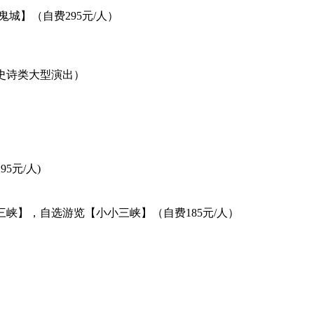
都鬼城】（自费295元/人）
/人史诗类大型演出）
5元/人)
【小三峡】，自选游览【小小三峡】（自费185元/人）