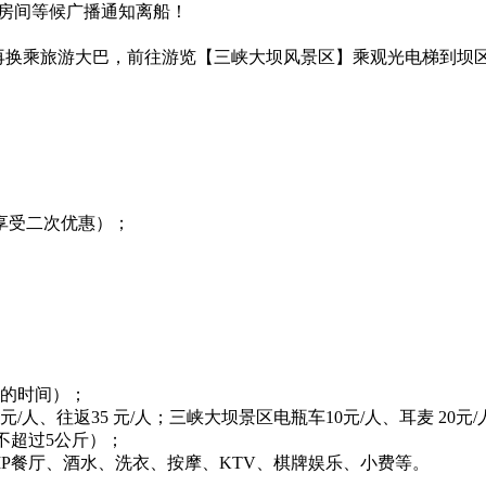
！回房间等候广播通知离船！
0元/人）再换乘旅游大巴，前往游览【三峡大坝风景区】乘观光电梯
享受二次优惠）；
裕的时间）；
人、往返35 元/人；三峡大坝景区电瓶车10元/人、耳麦 20元
量不超过5公斤）；
IP餐厅、酒水、洗衣、按摩、KTV、棋牌娱乐、小费等。