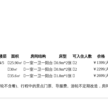
楼层
面积
房间结构
床型
可入住人数
价格
￥
1399
/
4/5

25.90㎡

一室一卫一阳台

0.9m*2张

2
￥
2299
/

30㎡

一室一卫一阳台

0.9m*2张

2
￥
2699
/

35.6㎡

一室一卫一阳台

1.8m*1张

游轮不含餐)、行程中的景点门票、导服费。游轮不定期改造，房