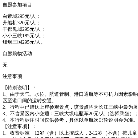
自愿参加项目
白帝城295元/人；
升船机320元/人；
丰都鬼城295元/人；
小小三峡185元/人；
烽烟三国295元/人。
自愿购物活动
无
注意事项
【特别说明】：
1、由于天气、水位、航道管制、港口通航等不可抗力因素影
区至港口间的运转交通。
2、行程中已赠送上岸参观景点，该景点均为长江三峡中最为
3、不含景区内小交通：三峡大坝电瓶车20元/人（选择乘坐）
4、本行程标注时间仅供参考，具体以单航次邮轮说明会为准。
【注意事项】：
1、收费标准：12岁（含）以上按成人，2-12岁（不含）按儿