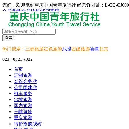
您好，欢迎来到重庆中国青年旅行社 经营许可证：L-CQ-CJ000
会员登录
|
会员注册
|
找回密码
搜索
热门搜索：
三峡旅游
红色旅游
武隆
团建旅游
新疆
北京
023 - 8821 7322
首页
定制旅游
会议会务
热
公司团建
热
租车服务
出境旅游
国内旅游
三峡游轮
重庆旅游
特价抢购
限时