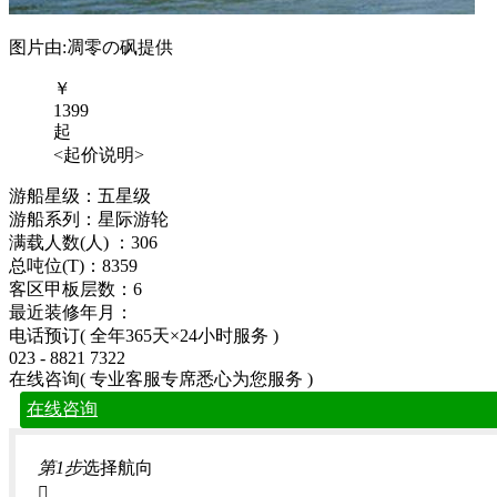
图片由:凋零の砜提供
￥
1399
起
<起价说明>
游船星级：五星级
游船系列：星际游轮
满载人数(人) ：306
总吨位(T)：8359
客区甲板层数：6
最近装修年月：
电话预订
( 全年365天×24小时服务 )
023 - 8821 7322
在线咨询
( 专业客服专席悉心为您服务 )
在线咨询
第1步
选择航向
